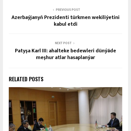
PREVIOUS POST
Azerbaýjanyň Prezidenti türkmen wekiliýetini
kabul etdi
NEXT POST
Patyşa Karl III: ahalteke bedewleri dünýäde
meşhur atlar hasaplanýar
RELATED POSTS