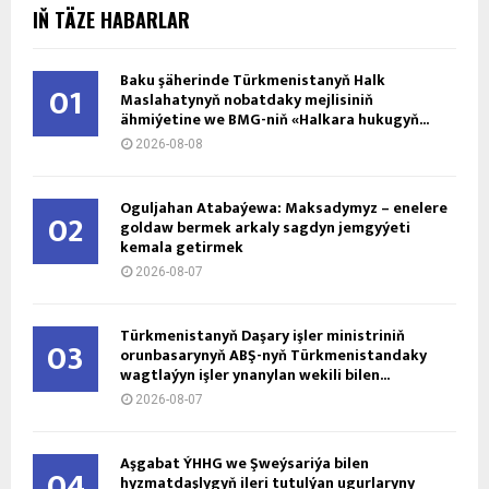
IŇ TÄZE HABARLAR
Baku şäherinde Türkmenistanyň Halk
01
Maslahatynyň nobatdaky mejlisiniň
ähmiýetine we BMG-niň «Halkara hukugyň...
2026-08-08
Oguljahan Atabaýewa: Maksadymyz – enelere
02
goldaw bermek arkaly sagdyn jemgyýeti
kemala getirmek
2026-08-07
Türkmenistanyň Daşary işler ministriniň
03
orunbasarynyň ABŞ-nyň Türkmenistandaky
wagtlaýyn işler ynanylan wekili bilen...
2026-08-07
Aşgabat ÝHHG we Şweýsariýa bilen
04
hyzmatdaşlygyň ileri tutulýan ugurlaryny