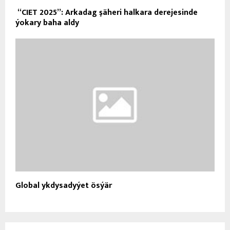
“CIET 2025”: Arkadag şäheri halkara derejesinde
ýokary baha aldy
Global ykdysadyýet ösýär