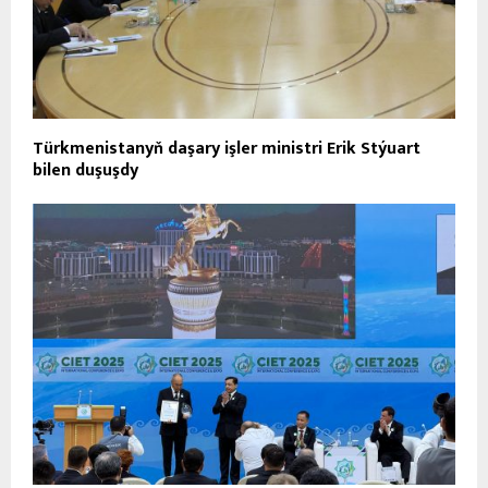
Türkmenistanyň daşary işler ministri Erik Stýuart
bilen duşuşdy