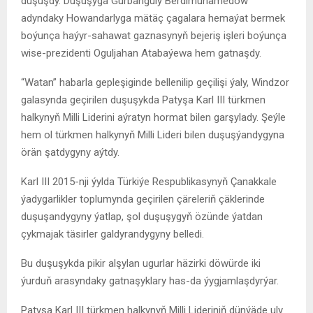
duşuşdy. Duşuşyga Gurbanguly Berdimuhamedow
adyndaky Howandarlyga mätäç çagalara hemaýat bermek
boýunça haýyr-sahawat gaznasynyň bejeriş işleri boýunça
wise-prezidenti Oguljahan Atabaýewa hem gatnaşdy.
“Watan” habarla gepleşiginde bellenilip geçilişi ýaly, Windzor
galasynda geçirilen duşuşykda Patyşa Karl III türkmen
halkynyň Milli Liderini aýratyn hormat bilen garşylady. Şeýle
hem ol türkmen halkynyň Milli Lideri bilen duşuşýandygyna
örän şatdygyny aýtdy.
Karl III 2015-nji ýylda Türkiýe Respublikasynyň Çanakkale
ýadygarlikler toplumynda geçirilen çäreleriň çäklerinde
duşuşandygyny ýatlap, şol duşuşygyň özünde ýatdan
çykmajak täsirler galdyrandygyny belledi.
Bu duşuşykda pikir alşylan ugurlar häzirki döwürde iki
ýurduň arasyndaky gatnaşyklary has-da ýygjamlaşdyrýar.
Patyşa Karl III türkmen halkynyň Milli Lideriniň dünýäde uly