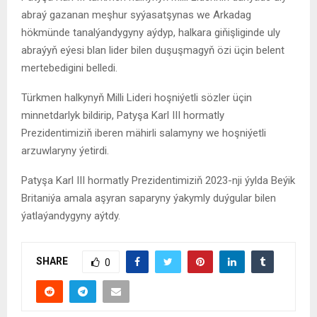
abraý gazanan meşhur syýasatşynas we Arkadag
hökmünde tanalýandygyny aýdyp, halkara giňişliginde uly
abraýyň eýesi blan lider bilen duşuşmagyň özi üçin belent
mertebedigini belledi.
Türkmen halkynyň Milli Lideri hoşniýetli sözler üçin
minnetdarlyk bildirip, Patyşa Karl III hormatly
Prezidentimiziň iberen mähirli salamyny we hoşniýetli
arzuwlaryny ýetirdi.
Patyşa Karl III hormatly Prezidentimiziň 2023-nji ýylda Beýik
Britaniýa amala aşyran saparyny ýakymly duýgular bilen
ýatlaýandygyny aýtdy.
SHARE
0