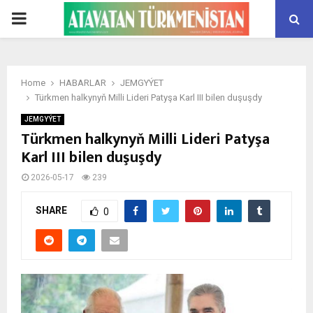
PRIMARY
MENU
Home
HABARLAR
JEMGYÝET
Türkmen halkynyň Milli Lideri Patyşa Karl III bilen duşuşdy
JEMGYÝET
Türkmen halkynyň Milli Lideri Patyşa
Karl III bilen duşuşdy
2026-05-17
239
SHARE
0