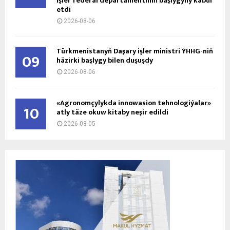
işler federal departamentiniň başlygyny kabul
etdi
2026-08-06
Türkmenistanyň Daşary işler ministri ÝHHG-niň
09
häzirki başlygy bilen duşuşdy
2026-08-06
«Agronomçylykda innowasion tehnologiýalar»
10
atly täze okuw kitaby neşir edildi
2026-08-05