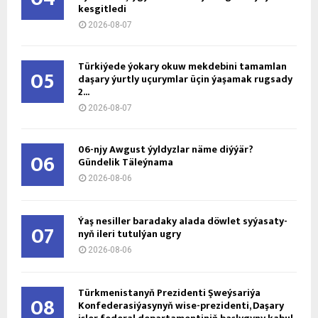
kesgitledi
2026-08-07
Türkiýede ýokary okuw mekdebini tamamlan
05
daşary ýurtly uçurymlar üçin ýaşamak rugsady
2...
2026-08-07
06-njy Awgust ýyldyzlar näme diýýär?
06
Gündelik Täleýnama
2026-08-06
Ýaş ne­sil­ler ba­ra­da­ky ala­da döw­let sy­ýa­sa­ty­
07
nyň ile­ri tu­tul­ýan ug­ry
2026-08-06
Türkmenistanyň Prezidenti Şweýsariýa
08
Konfederasiýasynyň wise-prezidenti, Daşary