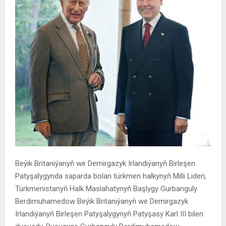
Beýik Britaniýanyň we Demirgazyk Irlandiýanyň Birleşen
Patyşalygynda saparda bolan türkmen halkynyň Milli Lideri,
Türkmenistanyň Halk Maslahatynyň Başlygy Gurbanguly
Berdimuhamedow Beýik Britaniýanyň we Demirgazyk
Irlandiýanyň Birleşen Patyşalygynyň Patyşasy Karl III bilen