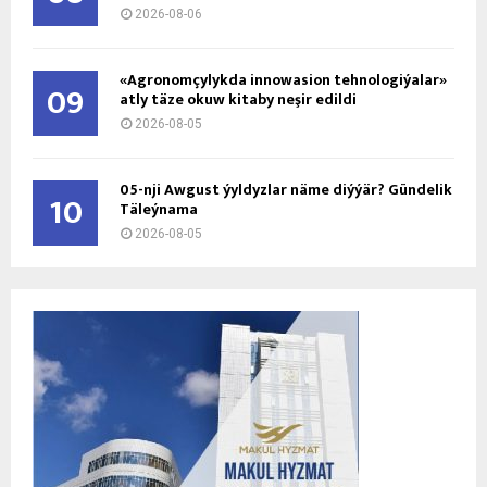
2026-08-06
«Agronomçylykda innowasion tehnologiýalar»
09
atly täze okuw kitaby neşir edildi
2026-08-05
05-nji Awgust ýyldyzlar näme diýýär? Gündelik
10
Täleýnama
2026-08-05