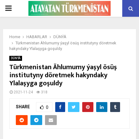
PRIMARY
MENU
Home
HABARLAR
DÜNÝÄ
Türkmenistan Ählumumy ýaşyl ösüş institutyny döretmek
hakyndaky Ylalaşyga goşuldy
DÜNÝÄ
Türkmenistan Ählumumy ýaşyl ösüş
institutyny döretmek hakyndaky
Ylalaşyga goşuldy
2021-11-24
318
SHARE
0