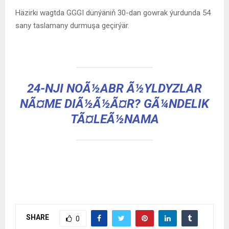
Häzirki wagtda GGGI dünýäniň 30-dan gowrak ýurdunda 54
sany taslamany durmuşa geçirýär.
24-NJI NOÃ½ABR Ã½YLDYZLAR
NÃ¤ME DIÃ½Ã½Ã¤R? GÃ¼NDELIK
TÃ¤LEÃ½NAMA
SHARE
0