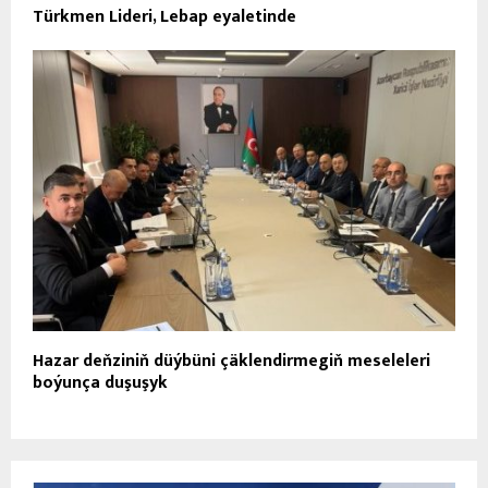
Türkmen Lideri, Lebap eyaletinde
Hazar deňziniň düýbüni çäklendirmegiň meseleleri
boýunça duşuşyk