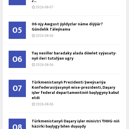
2...
2026-08-07
06-njy Awgust ýyldyzlar näme diýýär?
05
Gündelik Täleýnama
2026-08-06
Ýaş ne­sil­ler ba­ra­da­ky ala­da döw­let sy­ýa­sa­ty­
06
nyň ile­ri tu­tul­ýan ug­ry
2026-08-06
Türkmenistanyň Prezidenti Şweýsariýa
07
Konfederasiýasynyň wise-prezidenti, Daşary
işler federal departamentiniň başlygyny kabul
etdi
2026-08-06
Türkmenistanyň Daşary işler ministri ÝHHG-niň
08
häzirki başlygy bilen duşuşdy