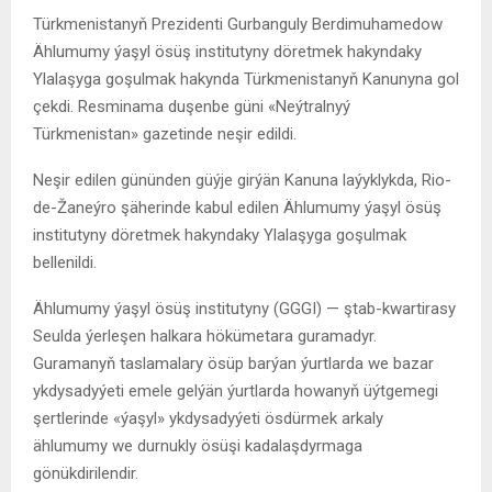
Türkmenistanyň Prezidenti Gurbanguly Berdimuhamedow
Ählumumy ýaşyl ösüş institutyny döretmek hakyndaky
Ylalaşyga goşulmak hakynda Türkmenistanyň Kanunyna gol
çekdi. Resminama duşenbe güni «Neýtralnyý
Türkmenistan» gazetinde neşir edildi.
Neşir edilen gününden güýje girýän Kanuna laýyklykda, Rio-
de-Žaneýro şäherinde kabul edilen Ählumumy ýaşyl ösüş
institutyny döretmek hakyndaky Ylalaşyga goşulmak
bellenildi.
Ählumumy ýaşyl ösüş institutyny (GGGI) — ştab-kwartirasy
Seulda ýerleşen halkara hökümetara guramadyr.
Guramanyň taslamalary ösüp barýan ýurtlarda we bazar
ykdysadyýeti emele gelýän ýurtlarda howanyň üýtgemegi
şertlerinde «ýaşyl» ykdysadyýeti ösdürmek arkaly
ählumumy we durnukly ösüşi kadalaşdyrmaga
gönükdirilendir.