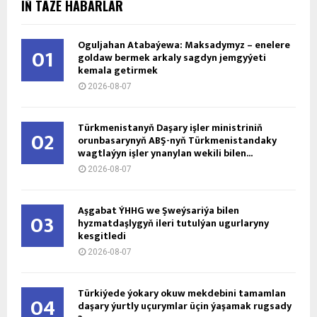
IŇ TÄZE HABARLAR
Oguljahan Atabaýewa: Maksadymyz – enelere
01
goldaw bermek arkaly sagdyn jemgyýeti
kemala getirmek
2026-08-07
Türkmenistanyň Daşary işler ministriniň
02
orunbasarynyň ABŞ-nyň Türkmenistandaky
wagtlaýyn işler ynanylan wekili bilen...
2026-08-07
Aşgabat ÝHHG we Şweýsariýa bilen
03
hyzmatdaşlygyň ileri tutulýan ugurlaryny
kesgitledi
2026-08-07
Türkiýede ýokary okuw mekdebini tamamlan
04
daşary ýurtly uçurymlar üçin ýaşamak rugsady