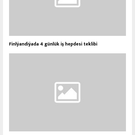
Finlýandiýada 4 günlük iş hepdesi teklibi