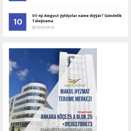
05-nji Awgust ýyldyzlar näme diýýär? Gündelik
10
Täleýnama
2026-08-05