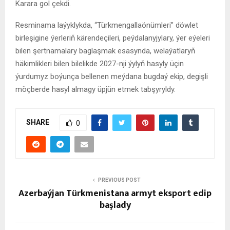
Karara gol çekdi.
Resminama laýyklykda, “Türkmengallaönümleri” döwlet
birleşigine ýerleriň kärendeçileri, peýdalanyjylary, ýer eýeleri
bilen şertnamalary baglaşmak esasynda, welaýatlaryň
häkimlikleri bilen bilelikde 2027-nji ýylyň hasyly üçin
ýurdumyz boýunça bellenen meýdana bugdaý ekip, degişli
möçberde hasyl almagy üpjün etmek tabşyryldy.
SHARE
0
PREVIOUS POST
Azerbaýjan Türkmenistana armyt eksport edip
başlady