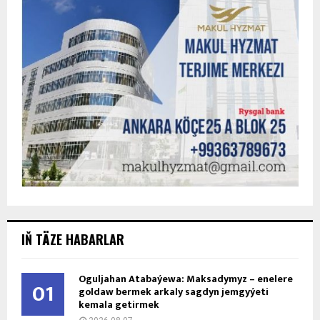
IŇ TÄZE HABARLAR
Oguljahan Atabaýewa: Maksadymyz – enelere
01
goldaw bermek arkaly sagdyn jemgyýeti
kemala getirmek