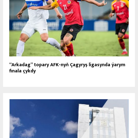
“Arkadag” topary AFK-nyň Çagyryş ligasynda ýarym
finala çykdy