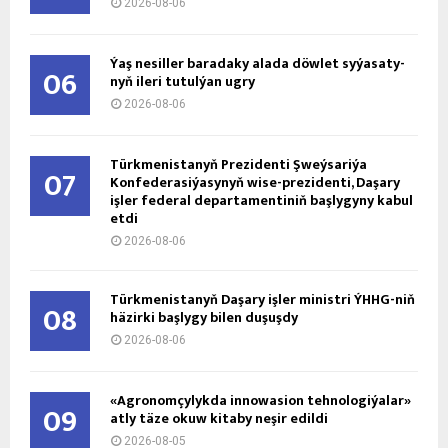
2026-08-06
Ýaş ne­sil­ler ba­ra­da­ky ala­da döw­let sy­ýa­sa­ty­
06
nyň ile­ri tu­tul­ýan ug­ry
2026-08-06
Türkmenistanyň Prezidenti Şweýsariýa
07
Konfederasiýasynyň wise-prezidenti, Daşary
işler federal departamentiniň başlygyny kabul
etdi
2026-08-06
Türkmenistanyň Daşary işler ministri ÝHHG-niň
08
häzirki başlygy bilen duşuşdy
2026-08-06
«Agronomçylykda innowasion tehnologiýalar»
09
atly täze okuw kitaby neşir edildi
2026-08-05