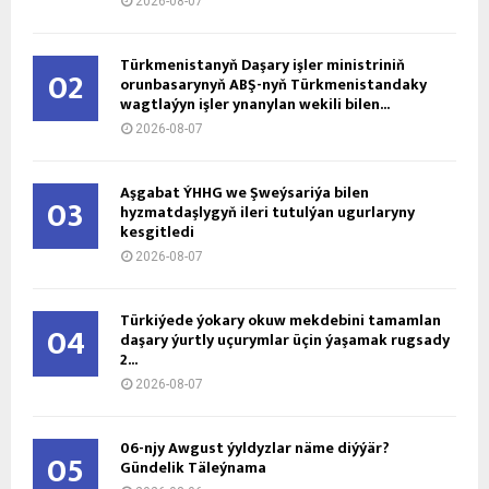
2026-08-07
Türkmenistanyň Daşary işler ministriniň
02
orunbasarynyň ABŞ-nyň Türkmenistandaky
wagtlaýyn işler ynanylan wekili bilen...
2026-08-07
Aşgabat ÝHHG we Şweýsariýa bilen
03
hyzmatdaşlygyň ileri tutulýan ugurlaryny
kesgitledi
2026-08-07
Türkiýede ýokary okuw mekdebini tamamlan
04
daşary ýurtly uçurymlar üçin ýaşamak rugsady
2...
2026-08-07
06-njy Awgust ýyldyzlar näme diýýär?
05
Gündelik Täleýnama