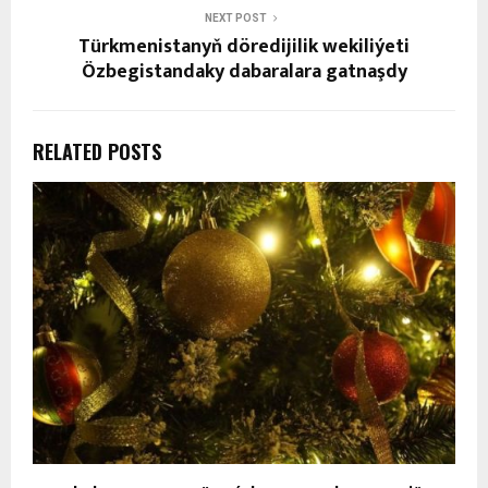
NEXT POST
Türkmenistanyň döredijilik wekiliýeti
Özbegistandaky dabaralara gatnaşdy
RELATED POSTS