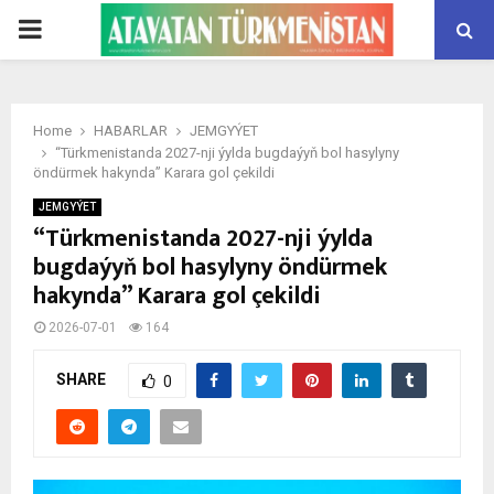
PRIMARY
MENU
Home
HABARLAR
JEMGYÝET
“Türkmenistanda 2027-nji ýylda bugdaýyň bol hasylyny
öndürmek hakynda” Karara gol çekildi
JEMGYÝET
“Türkmenistanda 2027-nji ýylda
bugdaýyň bol hasylyny öndürmek
hakynda” Karara gol çekildi
2026-07-01
164
SHARE
0