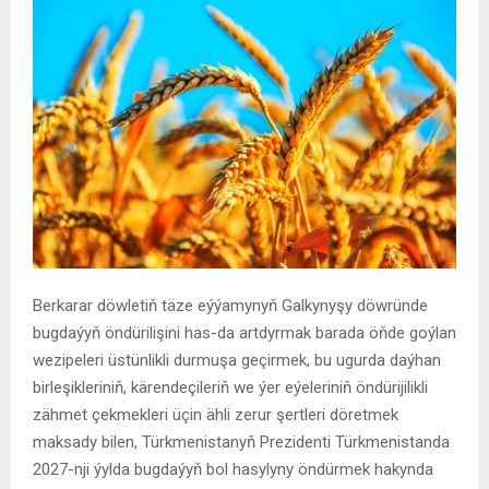
Berkarar döwletiň täze eýýamynyň Galkynyşy döwründe
bugdaýyň öndürilişini has-da artdyrmak barada öňde goýlan
wezipeleri üstünlikli durmuşa geçirmek, bu ugurda daýhan
birleşikleriniň, kärendeçileriň we ýer eýeleriniň öndürijilikli
zähmet çekmekleri üçin ähli zerur şertleri döretmek
maksady bilen, Türkmenistanyň Prezidenti Türkmenistanda
2027-nji ýylda bugdaýyň bol hasylyny öndürmek hakynda