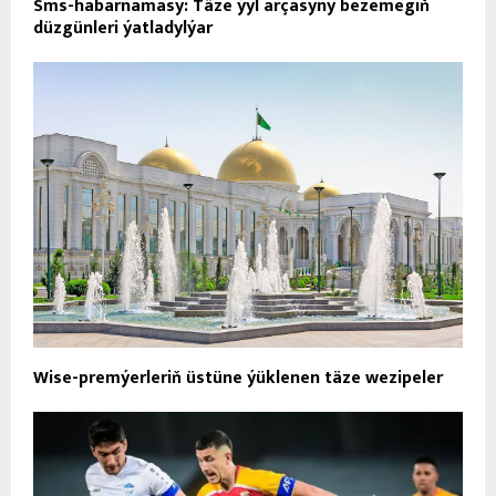
Sms-habarnamasy: Täze ýyl arçasyny bezemegiň
düzgünleri ýatladylýar
Wise-premýerleriň üstüne ýüklenen täze wezipeler