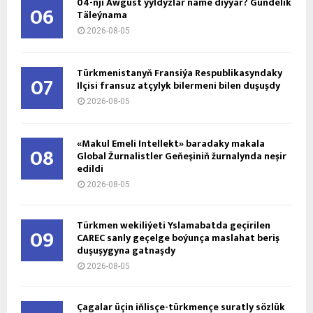
04-nji Awgust ýyldyzlar näme diýýär? Gündelik
06
Täleýnama
2026-08-05
Türkmenistanyň Fransiýa Respublikasyndaky
07
Ilçisi fransuz atçylyk bilermeni bilen duşuşdy
2026-08-05
«Makul Emeli Intellekt» baradaky makala
08
Global Žurnalistler Geňeşiniň žurnalynda neşir
edildi
2026-08-05
Türkmen wekiliýeti Yslamabatda geçirilen
09
CAREC sanly geçelge boýunça maslahat beriş
duşuşygyna gatnaşdy
2026-08-05
Çagalar üçin iňlisçe-türkmençe suratly sözlük