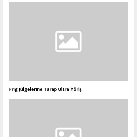
Frıg Jülgelerıne Tarap Ultra Ýöriş