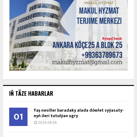
IŇ TÄZE HABARLAR
Ýaş ne­sil­ler ba­ra­da­ky ala­da döw­let sy­ýa­sa­ty­
01
nyň ile­ri tu­tul­ýan ug­ry
2026-08-06