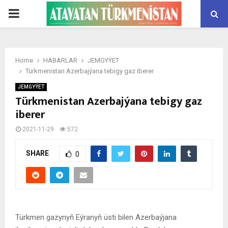
PRIMARY
MENU
Home
HABARLAR
JEMGYÝET
Türkmenistan Azerbajýana tebigy gaz iberer
JEMGYÝET
Türkmenistan Azerbajýana tebigy gaz
iberer
2021-11-29
572
SHARE
0
Türkmen gazynyň Eýranyň üsti bilen Azerbaýjana