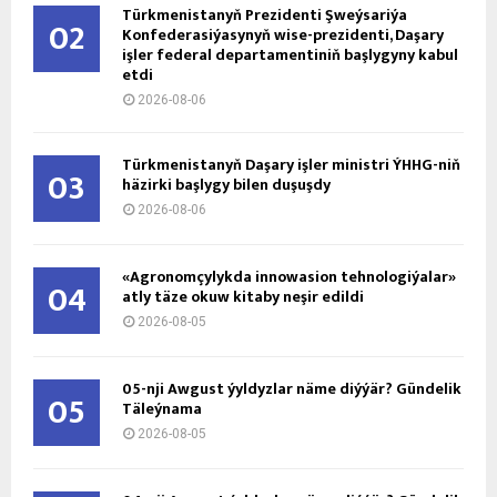
Türkmenistanyň Prezidenti Şweýsariýa
02
Konfederasiýasynyň wise-prezidenti, Daşary
işler federal departamentiniň başlygyny kabul
etdi
2026-08-06
Türkmenistanyň Daşary işler ministri ÝHHG-niň
03
häzirki başlygy bilen duşuşdy
2026-08-06
«Agronomçylykda innowasion tehnologiýalar»
04
atly täze okuw kitaby neşir edildi
2026-08-05
05-nji Awgust ýyldyzlar näme diýýär? Gündelik
05
Täleýnama
2026-08-05