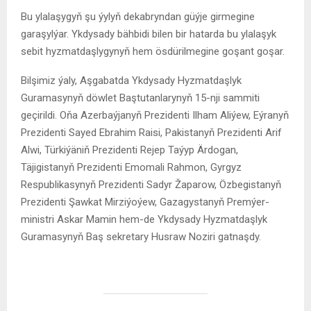
Bu ylalaşygyň şu ýylyň dekabryndan güýje girmegine
garaşylýar. Ykdysady bähbidi bilen bir hatarda bu ylalaşyk
sebit hyzmatdaşlygynyň hem ösdürilmegine goşant goşar.
Bilşimiz ýaly, Aşgabatda Ykdysady Hyzmatdaşlyk
Guramasynyň döwlet Baştutanlarynyň 15-nji sammiti
geçirildi. Oňa Azerbaýjanyň Prezidenti Ilham Aliýew, Eýranyň
Prezidenti Sayed Ebrahim Raisi, Pakistanyň Prezidenti Arif
Alwi, Türkiýäniň Prezidenti Rejep Taýyp Ärdogan,
Täjigistanyň Prezidenti Emomali Rahmon, Gyrgyz
Respublikasynyň Prezidenti Sadyr Žaparow, Özbegistanyň
Prezidenti Şawkat Mirziýoýew, Gazagystanyň Premýer-
ministri Askar Mamin hem-de Ykdysady Hyzmatdaşlyk
Guramasynyň Baş sekretary Husraw Noziri gatnaşdy.