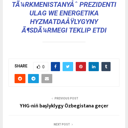
TÃ¼RKMENISTANYÅˆ PREZIDENTI
ULAG WE ENERGETIKA
HYZMATDAÅŸLYGYNY
Ã¶SDÃ¼RMEGI TEKLIP ETDI
SHARE
0
PREVIOUS POST
YHG-niň başlyklygy Özbegistana geçer
NEXT POST