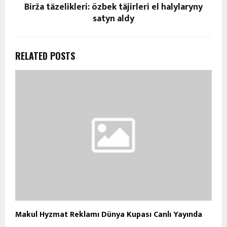
Birža täzelikleri: özbek täjirleri el halylaryny
satyn aldy
RELATED POSTS
Makul Hyzmat Reklamı Dünya Kupası Canlı Yayında