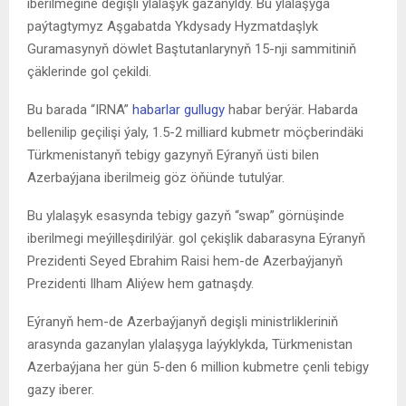
iberilmegine degişli ylalaşyk gazanyldy. Bu ylalaşyga
paýtagtymyz Aşgabatda Ykdysady Hyzmatdaşlyk
Guramasynyň döwlet Baştutanlarynyň 15-nji sammitiniň
çäklerinde gol çekildi.
Bu barada “IRNA”
habarlar gullugy
habar berýär. Habarda
bellenilip geçilişi ýaly, 1.5-2 milliard kubmetr möçberindäki
Türkmenistanyň tebigy gazynyň Eýranyň üsti bilen
Azerbaýjana iberilmeig göz öňünde tutulýar.
Bu ylalaşyk esasynda tebigy gazyň “swap” görnüşinde
iberilmegi meýilleşdirilýär. gol çekişlik dabarasyna Eýranyň
Prezidenti Seyed Ebrahim Raisi hem-de Azerbaýjanyň
Prezidenti Ilham Aliýew hem gatnaşdy.
Eýranyň hem-de Azerbaýjanyň degişli ministrlikleriniň
arasynda gazanylan ylalaşyga laýyklykda, Türkmenistan
Azerbaýjana her gün 5-den 6 million kubmetre çenli tebigy
gazy iberer.