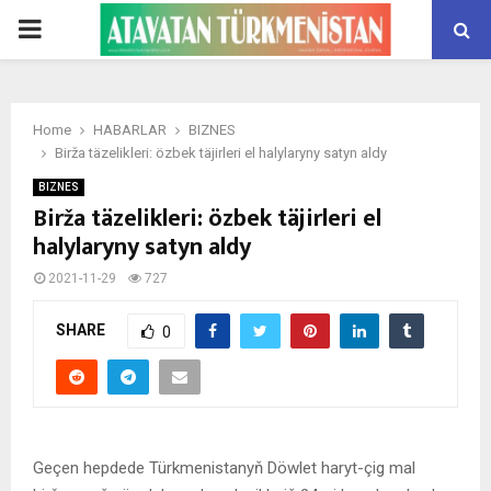
PRIMARY
MENU
Home
HABARLAR
BIZNES
Birža täzelikleri: özbek täjirleri el halylaryny satyn aldy
BIZNES
Birža täzelikleri: özbek täjirleri el
halylaryny satyn aldy
2021-11-29
727
SHARE
0
Geçen hepdede Türkmenistanyň Döwlet haryt-çig mal