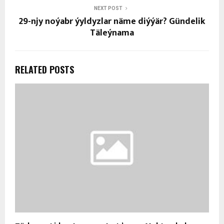
NEXT POST
29-njy noýabr ýyldyzlar näme diýýär? Gündelik
Täleýnama
RELATED POSTS