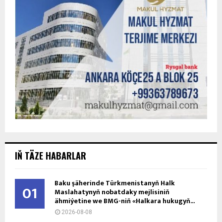
IŇ TÄZE HABARLAR
Baku şäherinde Türkmenistanyň Halk
01
Maslahatynyň nobatdaky mejlisiniň
ähmiýetine we BMG-niň «Halkara hukugyň...
2026-08-08