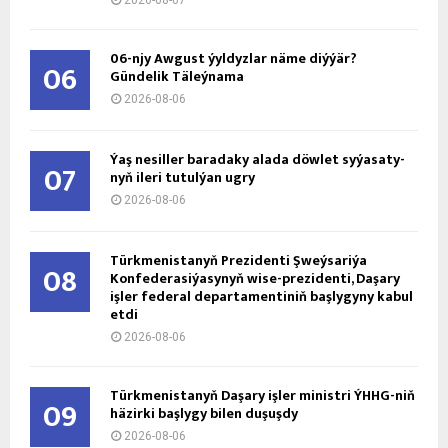
2026-08-07
06-njy Awgust ýyldyzlar näme diýýär?
06
Gündelik Täleýnama
2026-08-06
Ýaş ne­sil­ler ba­ra­da­ky ala­da döw­let sy­ýa­sa­ty­
07
nyň ile­ri tu­tul­ýan ug­ry
2026-08-06
Türkmenistanyň Prezidenti Şweýsariýa
08
Konfederasiýasynyň wise-prezidenti, Daşary
işler federal departamentiniň başlygyny kabul
etdi
2026-08-06
Türkmenistanyň Daşary işler ministri ÝHHG-niň
09
häzirki başlygy bilen duşuşdy
2026-08-06