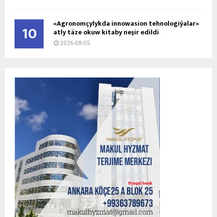
«Agronomçylykda innowasion tehnologiýalar»
10
atly täze okuw kitaby neşir edildi
2026-08-05