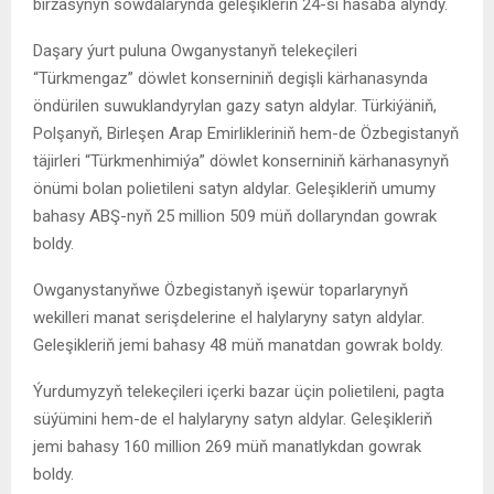
biržasynyň söwdalarynda geleşikleriň 24-si hasaba alyndy.
Daşary ýurt puluna Owganystanyň telekeçileri
“Türkmengaz” döwlet konserniniň degişli kärhanasynda
öndürilen suwuklandyrylan gazy satyn aldylar. Türkiýäniň,
Polşanyň, Birleşen Arap Emirlikleriniň hem-de Özbegistanyň
täjirleri “Türkmenhimiýa” döwlet konserniniň kärhanasynyň
önümi bolan polietileni satyn aldylar. Geleşikleriň umumy
bahasy ABŞ-nyň 25 million 509 müň dollaryndan gowrak
boldy.
Owganystanyňwe Özbegistanyň işewür toparlarynyň
wekilleri manat serişdelerine el halylaryny satyn aldylar.
Geleşikleriň jemi bahasy 48 müň manatdan gowrak boldy.
Ýurdumyzyň telekeçileri içerki bazar üçin polietileni, pagta
süýümini hem-de el halylaryny satyn aldylar. Geleşikleriň
jemi bahasy 160 million 269 müň manatlykdan gowrak
boldy.