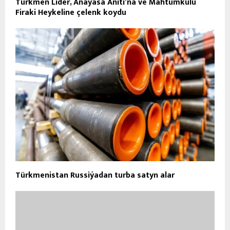
Türkmen Lider, Anayasa Anıtı’na ve Mahtumkulu
Firaki Heykeline çelenk koydu
Türkmenistan Russiýadan turba satyn alar