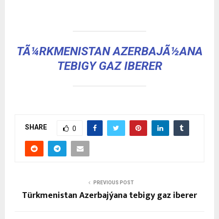
TÃ¼RKMENISTAN AZERBAJÃ½ANA
TEBIGY GAZ IBERER
SHARE
0
PREVIOUS POST
Türkmenistan Azerbajýana tebigy gaz iberer