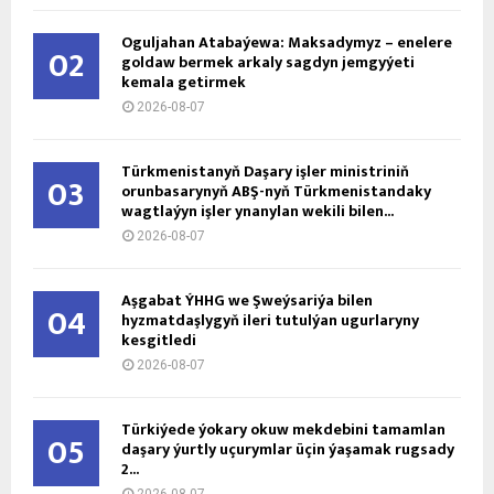
Oguljahan Atabaýewa: Maksadymyz – enelere
02
goldaw bermek arkaly sagdyn jemgyýeti
kemala getirmek
2026-08-07
Türkmenistanyň Daşary işler ministriniň
03
orunbasarynyň ABŞ-nyň Türkmenistandaky
wagtlaýyn işler ynanylan wekili bilen...
2026-08-07
Aşgabat ÝHHG we Şweýsariýa bilen
04
hyzmatdaşlygyň ileri tutulýan ugurlaryny
kesgitledi
2026-08-07
Türkiýede ýokary okuw mekdebini tamamlan
05
daşary ýurtly uçurymlar üçin ýaşamak rugsady
2...