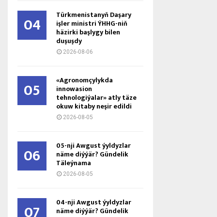
Türkmenistanyň Daşary
04
işler ministri ÝHHG-niň
häzirki başlygy bilen
duşuşdy
2026-08-06
«Agronomçylykda
05
innowasion
tehnologiýalar» atly täze
okuw kitaby neşir edildi
2026-08-05
05-nji Awgust ýyldyzlar
06
näme diýýär? Gündelik
Täleýnama
2026-08-05
04-nji Awgust ýyldyzlar
07
näme diýýär? Gündelik