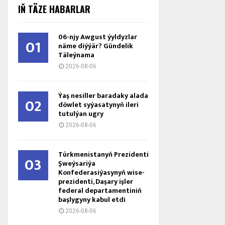
IŇ TÄZE HABARLAR
06-njy Awgust ýyldyzlar
01
näme diýýär? Gündelik
Täleýnama
2026-08-06
Ýaş ne­sil­ler ba­ra­da­ky ala­da
02
döw­let sy­ýa­sa­ty­nyň ile­ri
tu­tul­ýan ug­ry
2026-08-06
Türkmenistanyň Prezidenti
03
Şweýsariýa
Konfederasiýasynyň wise-
prezidenti, Daşary işler
federal departamentiniň
başlygyny kabul etdi
2026-08-06