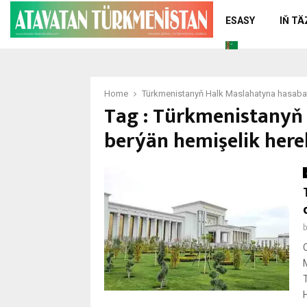
ESASY
IŇ T
Home
Türkmenistanyň Halk Maslahatyna hasabat 
Tag : Türkmenistanyň
berýän hemişelik here
H