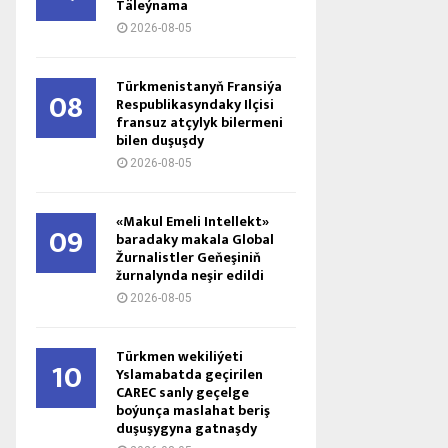
Täleýnama
2026-08-05
Türkmenistanyň Fransiýa
08
Respublikasyndaky Ilçisi
fransuz atçylyk bilermeni
bilen duşuşdy
2026-08-05
«Makul Emeli Intellekt»
09
baradaky makala Global
Žurnalistler Geňeşiniň
žurnalynda neşir edildi
2026-08-05
Türkmen wekiliýeti
10
Yslamabatda geçirilen
CAREC sanly geçelge
boýunça maslahat beriş
duşuşygyna gatnaşdy