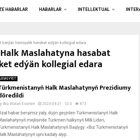
ÄZE HABARLAR
HABARLAR
INTELLEKTUAL
INTER
berýän hemişelik hereket edýän kollegial edara
 Halk Maslahatyna hasabat
ket edýän kollegial edara
JEMGYÝET
Türkmenistanyň Halk Maslahatynyň Prezidiumy
döredildi
by
Ata Watan Eserleri
2023-04-21
0
873
Ozal habar berşimiz ýaly, düýn geçirilen Türkmenistanyň Halk
Maslahatynyň mejlisinde Türkmen halkynyň Milli Lideri,
Türkmenistanyň Halk Maslahatynyň Başlygy: «Biz Türkmenistanyň
alk Maslahatynyň işini kadaly alyp...