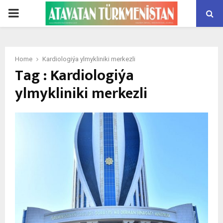
PRIMARY
MENU
Home
Kardiologiýa ylmykliniki merkezli
Tag : Kardiologiýa
ylmykliniki merkezli