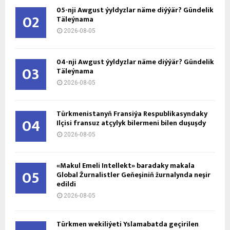
05-nji Awgust ýyldyzlar näme diýýär? Gündelik
02
Täleýnama
2026-08-05
04-nji Awgust ýyldyzlar näme diýýär? Gündelik
03
Täleýnama
2026-08-05
Türkmenistanyň Fransiýa Respublikasyndaky
04
Ilçisi fransuz atçylyk bilermeni bilen duşuşdy
2026-08-05
«Makul Emeli Intellekt» baradaky makala
05
Global Žurnalistler Geňeşiniň žurnalynda neşir
edildi
2026-08-05
Türkmen wekiliýeti Yslamabatda geçirilen