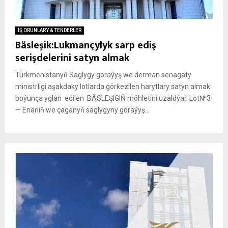
IŞ ORUNLARY & TENDERLER
Bäsleşik:Lukmançylyk sarp ediş
serişdelerini satyn almak
Türkmenistanyň Saglygy goraýyş we derman senagaty
ministrligi aşakdaky lotlarda görkezilen harytlary satyn almak
boýunça yglan edilen BÄSLEŞIGIŇ möhletini uzaldýar. Lot№3
— Enäniň we çaganyň saglygyny goraýyş...