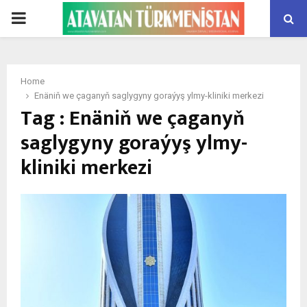
PRIMARY
MENU
Home
Enäniň we çaganyň saglygyny goraýyş ylmy-kliniki merkezi
Tag : Enäniň we çaganyň
saglygyny goraýyş ylmy-
kliniki merkezi