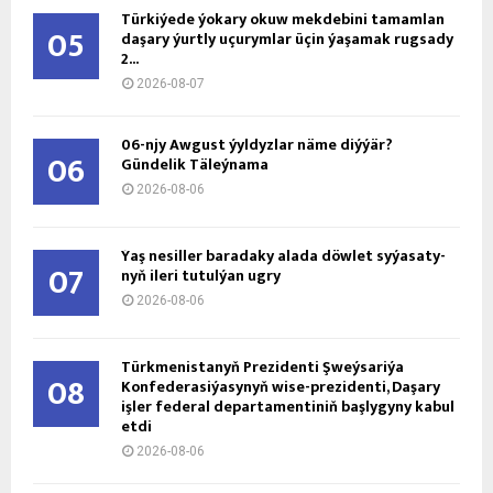
Türkiýede ýokary okuw mekdebini tamamlan
05
daşary ýurtly uçurymlar üçin ýaşamak rugsady
2...
2026-08-07
06-njy Awgust ýyldyzlar näme diýýär?
06
Gündelik Täleýnama
2026-08-06
Ýaş ne­sil­ler ba­ra­da­ky ala­da döw­let sy­ýa­sa­ty­
07
nyň ile­ri tu­tul­ýan ug­ry
2026-08-06
Türkmenistanyň Prezidenti Şweýsariýa
08
Konfederasiýasynyň wise-prezidenti, Daşary
işler federal departamentiniň başlygyny kabul
etdi
2026-08-06