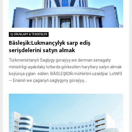
IŞ ORUNLARY & TENDERLER
Bäsleşik:Lukmançylyk sarp ediş
serişdelerini satyn almak
Türkmenistanyň Saglygy goraýyş we derman senagaty
ministrligi aşakdaky lotlarda görkezilen harytlary satyn almak
boýunça yglan edilen BÄSLEŞIGIŇ möhletini uzaldýar. Lot№3
— Enäniň we çaganyň saglygyny goraýyş...