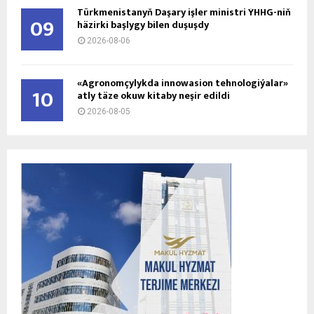
Türkmenistanyň Daşary işler ministri ÝHHG-niň
09
häzirki başlygy bilen duşuşdy
2026-08-06
«Agronomçylykda innowasion tehnologiýalar»
10
atly täze okuw kitaby neşir edildi
2026-08-05