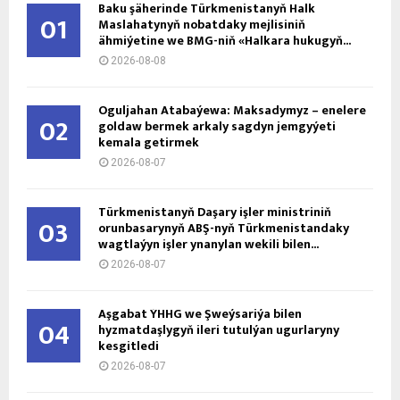
Baku şäherinde Türkmenistanyň Halk
01
Maslahatynyň nobatdaky mejlisiniň
ähmiýetine we BMG-niň «Halkara hukugyň...
2026-08-08
Oguljahan Atabaýewa: Maksadymyz – enelere
02
goldaw bermek arkaly sagdyn jemgyýeti
kemala getirmek
2026-08-07
Türkmenistanyň Daşary işler ministriniň
03
orunbasarynyň ABŞ-nyň Türkmenistandaky
wagtlaýyn işler ynanylan wekili bilen...
2026-08-07
Aşgabat ÝHHG we Şweýsariýa bilen
04
hyzmatdaşlygyň ileri tutulýan ugurlaryny
kesgitledi
2026-08-07