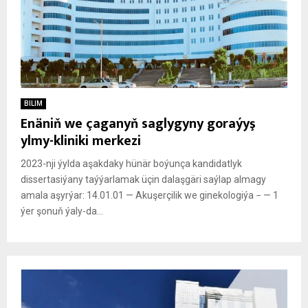
BILIM
Enäniň we çaganyň saglygyny goraýyş
ylmy-kliniki merkezi
2023-nji ýylda aşakdaky hünär boýunça kandidatlyk
dissertasiýany taýýarlamak üçin dalaşgäri saýlap almagy
amala aşyrýar: 14.01.01 — Akuşerçilik we ginekologiýa − — 1
ýer şonuň ýaly-da...