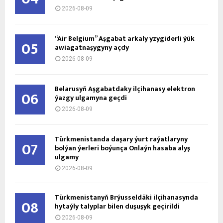
2026-08-09
“Air Belgium” Aşgabat arkaly yzygiderli ýük
05
awiagatnaşygyny açdy
2026-08-09
Belarusyň Aşgabatdaky ilçihanasy elektron
06
ýazgy ulgamyna geçdi
2026-08-09
Türkmenistanda daşary ýurt raýatlaryny
07
bolýan ýerleri boýunça Onlaýn hasaba alyş
ulgamy
2026-08-09
Türkmenistanyň Brýusseldäki ilçihanasynda
08
hytaýly talyplar bilen duşuşyk geçirildi
2026-08-09