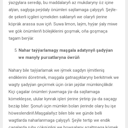
ýazgylara seredip, bu maddalaryň az mukdaryny öz içine
alýan, saglyga peýdaly önümleri saýlamaga çalyşyň. Şeýle-
de şekerli içgileri içmekden saklanyň we olaryň ýerine
köpräk arassa suw içiň. Suwa limon, laým, hyýar ýaly miwe
we gök önümleriň bölejiklerini goşmak, oňa goşmaça
tagam berýär.
Nahar taýýarlamagy maşgala adatynyň şadyýan
we manyly pursatlaryna öwrüň
Nahary bile taýýarlamak we iýmek sagdyn iýmitleniş
endiklerini döretmek, maşgala gatnaşyklaryny berkitmek we
wagty şadyýan geçirmek üçin örän jaýdar mümkinçilikdir.
Kiçi çagalar önümleri ýuwmaga ýa-da saýlamaga
kömekleşse, ulular kynrak işleri ýerine ýetirip ýa-da saçagy
bezäp biler. Şonuň üçin mümkin bolan ýerinde olary bu işe
höweslendiriň.Maşgalaňyz bilen bile we günde belli
wagtlarda naharlanmaga çalyşyň. Şeýle tertip we endik
çagalarda ruhy çökgünligi we howsalany azaltmaga kömek