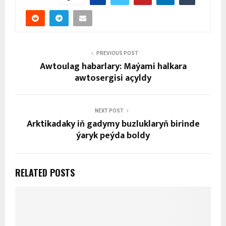
PREVIOUS POST
Awtoulag habarlary: Maýami halkara
awtosergisi açyldy
NEXT POST
Arktikadaky iň gadymy buzluklaryň birinde
ýaryk peýda boldy
RELATED POSTS