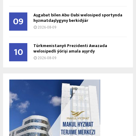
Aşgabat bilen Abu-Dabi welosiped sportynda
09
hyzmatdaşlygyny berkidýär
2026-08-09
Türkmenistanyň Prezidenti Awazada
10
welosipedli ýörişi amala aşyrdy
2026-08-09