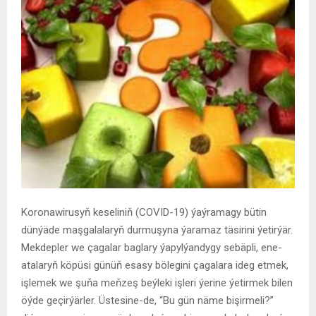
Koronawirusyň keseliniň (COVID-19) ýaýramagy bütin
dünýäde maşgalalaryň durmuşyna ýaramaz täsirini ýetirýär.
Mekdepler we çagalar baglary ýapylýandygy sebäpli, ene-
atalaryň köpüsi günüň esasy bölegini çagalara ideg etmek,
işlemek we şuňa meňzeş beýleki işleri ýerine ýetirmek bilen
öýde geçirýärler. Üstesine-de, “Bu gün näme bişirmeli?”