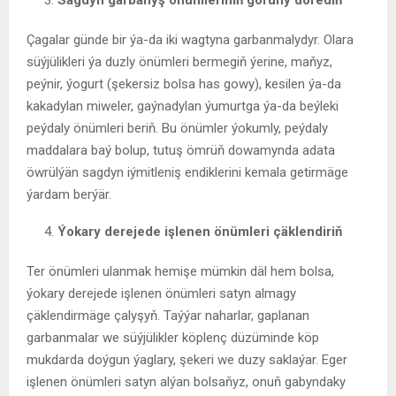
Sagdyn garbanyş önümleriniň goruny dörediň
Çagalar günde bir ýa-da iki wagtyna garbanmalydyr. Olara
süýjülikleri ýa duzly önümleri bermegiň ýerine, maňyz,
peýnir, ýogurt (şekersiz bolsa has gowy), kesilen ýa-da
kakadylan miweler, gaýnadylan ýumurtga ýa-da beýleki
peýdaly önümleri beriň. Bu önümler ýokumly, peýdaly
maddalara baý bolup, tutuş ömrüň dowamynda adata
öwrülýän sagdyn iýmitleniş endiklerini kemala getirmäge
ýardam berýär.
Ýokary derejede işlenen önümleri çäklendiriň
Ter önümleri ulanmak hemişe mümkin däl hem bolsa,
ýokary derejede işlenen önümleri satyn almagy
çäklendirmäge çalyşyň. Taýýar naharlar, gaplanan
garbanmalar we süýjülikler köplenç düzüminde köp
mukdarda doýgun ýaglary, şekeri we duzy saklaýar. Eger
işlenen önümleri satyn alýan bolsaňyz, onuň gabyndaky