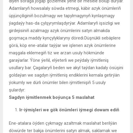
diýen soraga jogap gözlemek ýene bir mesele bolup durýar.
Adamlaryň howsalaly söwda etmegi, käbir azyk önümleriň
üpjünçiliginiň bozulmagy we tapylmagynyň kynlaşmagy
ýagdaýy has-da çylşyrymlaşdyrýar. Adamlaryň işsizligi we
girdejisiniň azalmagy azyk önümlerini satyn almakda
goşmaça maddy kynçylyklaryny döredi.Düşnükli sebäplere
görä, köp ene-atalar taýýar we işlenen azyk önümlerine
maşgala eklemegiň tiz we arzan usuly hökmünde
garaýarlar. Ýöne ýeňil, elýeterli we peýdaly iýmitleniş
usullary bar. Çagalaryň beden we akyl taýdan kadaly ösüşini
goldaýan we sagdyn iýmitleniş endiklerini kemala getirýän
ýokumly we dürli önümler bilen iýmitlenişiň 5 usuly
şulardyr:
Sagdyn iýmitlenmek boýunça 5 maslahat
Ir-iýmişleri we gök önümleri iýmegi dowam ediň
Ene-atalara öýden çykmagy azaltmak maslahat berilýän
döwürde ter bakja önümlerini satyn almak, saklamak we