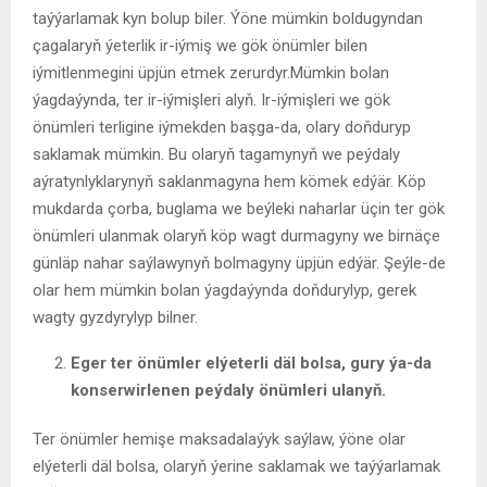
taýýarlamak kyn bolup biler. Ýöne mümkin boldugyndan
çagalaryň ýeterlik ir-iýmiş we gök önümler bilen
iýmitlenmegini üpjün etmek zerurdyr.Mümkin bolan
ýagdaýynda, ter ir-iýmişleri alyň. Ir-iýmişleri we gök
önümleri terligine iýmekden başga-da, olary doňduryp
saklamak mümkin. Bu olaryň tagamynyň we peýdaly
aýratynlyklarynyň saklanmagyna hem kömek edýär. Köp
mukdarda çorba, buglama we beýleki naharlar üçin ter gök
önümleri ulanmak olaryň köp wagt durmagyny we birnäçe
günläp nahar saýlawynyň bolmagyny üpjün edýär. Şeýle-de
olar hem mümkin bolan ýagdaýynda doňdurylyp, gerek
wagty gyzdyrylyp bilner.
Eger ter önümler elýeterli däl bolsa, gury ýa-da
konserwirlenen peýdaly önümleri ulanyň.
Ter önümler hemişe maksadalaýyk saýlaw, ýöne olar
elýeterli däl bolsa, olaryň ýerine saklamak we taýýarlamak