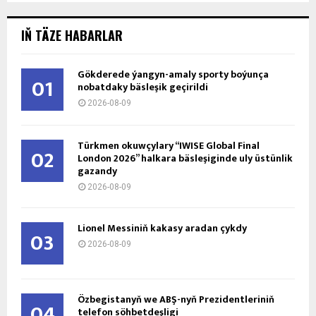
IŇ TÄZE HABARLAR
Gökderede ýangyn-amaly sporty boýunça
01
nobatdaky bäsleşik geçirildi
2026-08-09
Türkmen okuwçylary “IWISE Global Final
02
London 2026” halkara bäsleşiginde uly üstünlik
gazandy
2026-08-09
Lionel Messiniň kakasy aradan çykdy
03
2026-08-09
Özbegistanyň we ABŞ-nyň Prezidentleriniň
04
telefon söhbetdeşligi