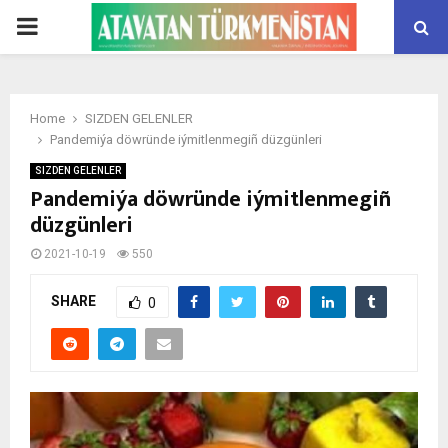
PRIMARY
MENU
Home
SIZDEN GELENLER
Pandemiýa döwründe iýmitlenmegiñ düzgünleri
SIZDEN GELENLER
Pandemiýa döwründe iýmitlenmegiñ
düzgünleri
2021-10-19
550
SHARE
0