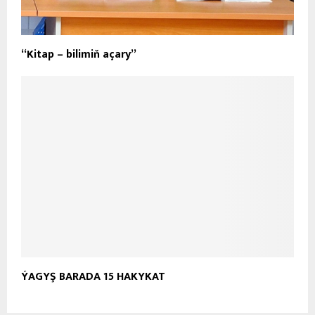
“Kitap – bilimiň açary”
ÝAGYŞ BARADA 15 HAKYKAT