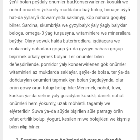
ýeňil bolan peýdaly önümler bar.Konserwirlenen kösükli we
nohut önümleri ýokumly maddalara baý bolup, birnäçe aýyň
hat-da ýyllaryň dowamynda saklanyp, köp nahara goşulyp
bilner. Sardina, skumbriýa we gyzylbalyk ýaly ýagly balyklar
beloga, omega-3 ýag turşusyna, witaminlere we minerallara
baýdyr. Olary sowuk halda buterbrodlara, işdäaçara we
makaronly naharlara goşup ýa-da gyzgyn nahara goşup
bişirmek arkaly iýmek bolýar. Ter önümler bilen
deňeşdirilende, pomidor ýaly konserwirlenen gök önümler
witaminleri az mukdarda saklaýar, şeýle-de bolsa, ter ýa-da
doňdurylan önümleri tapmak kyn bolan ýagdaýynda, olar
örän gowy orun tutujy bolup biler.Merjimek, nohut, tüwi,
kuskus ýa-da selme ýaly guradylan kösükli, däneli, nohut
önümleri hem ýokumly, uzak möhletli, tagamly we
elýeterlidir. Suwa ýa-da süýde bişirilen süle patragy örän
oňat ertirlik bolup, ýogurt, kesilen miwe bölejikleri we kişmiş
bilen iýlip bilner.