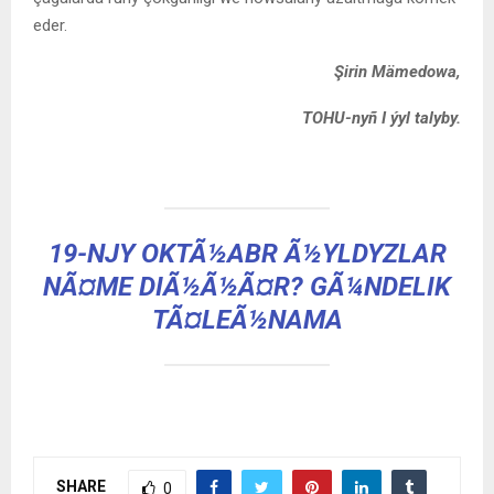
eder.
Şirin Mämedowa,
TOHU-nyñ I ýyl talyby.
19-NJY OKTÃ½ABR Ã½YLDYZLAR
NÃ¤ME DIÃ½Ã½Ã¤R? GÃ¼NDELIK
TÃ¤LEÃ½NAMA
SHARE
0