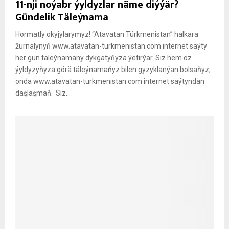
11-nji noýabr ýyldyzlar näme diýýär?
Gündelik Täleýnama
Hormatly okyjylarymyz! “Atavatan Türkmenistan” halkara
žurnalynyň www.atavatan-turkmenistan.com internet saýty
her gün täleýnamany dykgatyňyza ýetirýär. Siz hem öz
ýyldyzyňyza görä täleýnamaňyz bilen gyzyklanýan bolsaňyz,
onda www.atavatan-turkmenistan.com internet saýtyndan
daşlaşmaň. Siz...