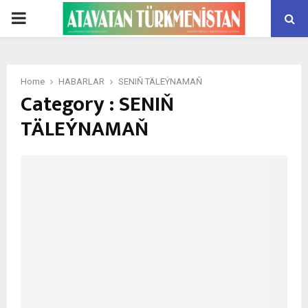
PRIMARY
MENU
Home
HABARLAR
SENIŇ TÄLEÝNAMAŇ
Category : SENIŇ
TÄLEÝNAMAŇ