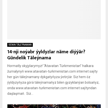
SENIŇ TÄLEÝNAMAŇ
14-nji noýabr ýyldyzlar näme diýýär?
Gündelik Täleýnama
Hormatly okyjylarymyz! “Atavatan Türkmenistan” halkara
žurnalynyň www.atavatan-turkmenistan.com internet saýty
her gün täleýnamany dykgatyňyza ýetirýär. Siz hem öz
ýyldyzyňyza görä täleýnamaňyz bilen gyzyklanýan bolsaňyz,
onda www.atavatan-turkmenistan.com internet saýtyndan
daşlaşmaň. Siz...