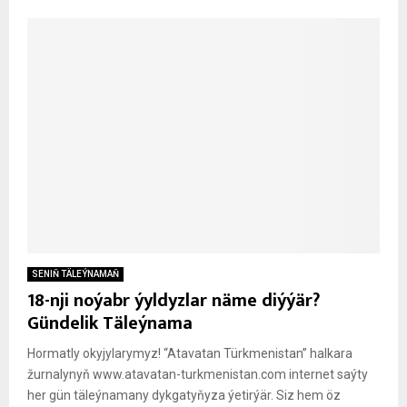
SENIŇ TÄLEÝNAMAŇ
18-nji noýabr ýyldyzlar näme diýýär?
Gündelik Täleýnama
Hormatly okyjylarymyz! “Atavatan Türkmenistan” halkara
žurnalynyň www.atavatan-turkmenistan.com internet saýty
her gün täleýnamany dykgatyňyza ýetirýär. Siz hem öz