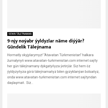
SENIŇ TÄLEÝNAMAŇ
9-njy noýabr ýyldyzlar näme diýýär?
Gündelik Täleýnama
Hormatly okyjylarymyz! “Atavatan Türkmenistan” halkara
žurnalynyň www.atavatan-turkmenistan.com internet saýty
her gün täleýnamany dykgatyňyza ýetirýär. Siz hem öz
ýyldyzyňyza görä täleýnamaňyz bilen gyzyklanýan bolsaňyz,
onda www.atavatan-turkmenistan.com internet saýtyndan
daşlaşmaň. Siz...