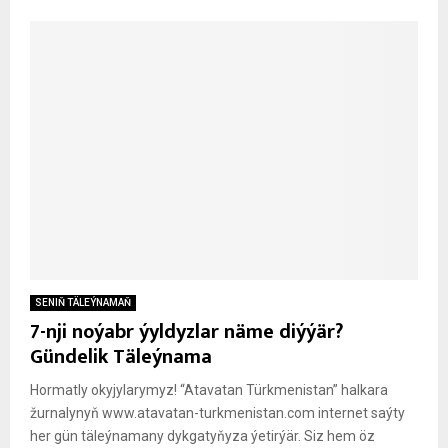
SENIŇ TÄLEÝNAMAŇ
7-nji noýabr ýyldyzlar näme diýýär?
Gündelik Täleýnama
Hormatly okyjylarymyz! “Atavatan Türkmenistan” halkara
žurnalynyň www.atavatan-turkmenistan.com internet saýty
her gün täleýnamany dykgatyňyza ýetirýär. Siz hem öz