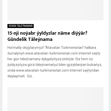
SENIŇ TÄLEÝNAMAŇ
15-nji noýabr ýyldyzlar näme diýýär?
Gündelik Täleýnama
Hormatly okyjylarymyz! “Atavatan Türkmenistan” halkara
žurnalynyň www.atavatan-turkmenistan.com internet saýty
her gün täleýnamany dykgatyňyza ýetirýär. Siz hem öz
ýyldyzyňyza görä täleýnamaňyz bilen gyzyklanýan bolsaňyz,
onda www.atavatan-turkmenistan.com internet saýtyndan
daşlaşmaň. Siz...