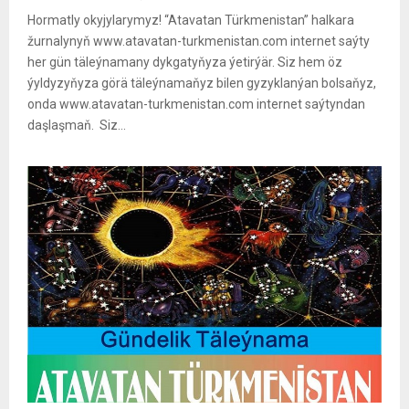
Hormatly okyjylarymyz! “Atavatan Türkmenistan” halkara
žurnalynyň www.atavatan-turkmenistan.com internet saýty
her gün täleýnamany dykgatyňyza ýetirýär. Siz hem öz
ýyldyzyňyza görä täleýnamaňyz bilen gyzyklanýan bolsaňyz,
onda www.atavatan-turkmenistan.com internet saýtyndan
daşlaşmaň. Siz...