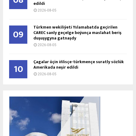
08
edildi
2026-08-05
Türkmen wekiliýeti Yslamabatda geçirilen
09
CAREC sanly geçelge boýunça maslahat beriş
duşuşygyna gatnaşdy
2026-08-05
Çagalar üçin iňlisçe-türkmençe suratly sözlük
10
Amerikada neşir edildi
2026-08-05