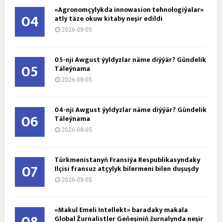
«Agronomçylykda innowasion tehnologiýalar»
04
atly täze okuw kitaby neşir edildi
2026-08-05
05-nji Awgust ýyldyzlar näme diýýär? Gündelik
05
Täleýnama
2026-08-05
04-nji Awgust ýyldyzlar näme diýýär? Gündelik
06
Täleýnama
2026-08-05
Türkmenistanyň Fransiýa Respublikasyndaky
07
Ilçisi fransuz atçylyk bilermeni bilen duşuşdy
2026-08-05
«Makul Emeli Intellekt» baradaky makala
Global Žurnalistler Geňeşiniň žurnalynda neşir