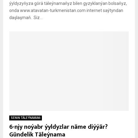
ýyldyzyňyza görä täleýnamaňyz bilen gyzyklanýan bolsaňyz,
onda www.atavatan-turkmenistan.com internet saýtyndan
daşlaşmaň. Siz...
SENIŇ TÄLEÝNAMAŇ
6-njy noýabr ýyldyzlar näme diýýär?
Gündelik Täleýnama