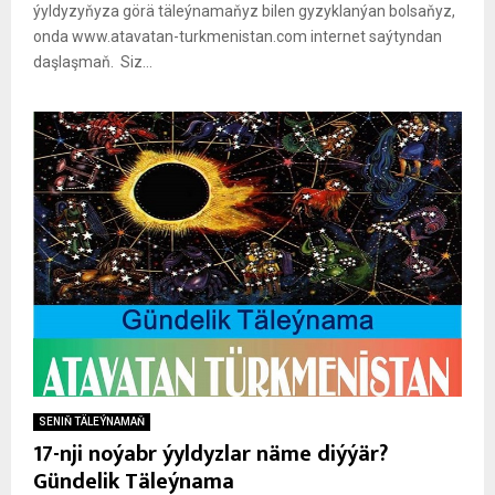
ýyldyzyňyza görä täleýnamaňyz bilen gyzyklanýan bolsaňyz,
onda www.atavatan-turkmenistan.com internet saýtyndan
daşlaşmaň. Siz...
SENIŇ TÄLEÝNAMAŇ
17-nji noýabr ýyldyzlar näme diýýär?
Gündelik Täleýnama