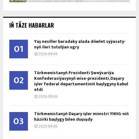
IŇ TÄZE HABARLAR
Ýaş ne­sil­ler ba­ra­da­ky ala­da döw­let sy­ýa­sa­ty­
01
nyň ile­ri tu­tul­ýan ug­ry
2026-08-06
Türkmenistanyň Prezidenti Şweýsariýa
02
Konfederasiýasynyň wise-prezidenti, Daşary
işler federal departamentiniň başlygyny kabul
etdi
2026-08-06
Türkmenistanyň Daşary işler ministri ÝHHG-niň
03
häzirki başlygy bilen duşuşdy
2026-08-06