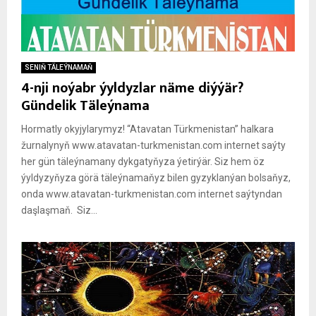
SENIŇ TÄLEÝNAMAŇ
4-nji noýabr ýyldyzlar näme diýýär?
Gündelik Täleýnama
Hormatly okyjylarymyz! “Atavatan Türkmenistan” halkara
žurnalynyň www.atavatan-turkmenistan.com internet saýty
her gün täleýnamany dykgatyňyza ýetirýär. Siz hem öz
ýyldyzyňyza görä täleýnamaňyz bilen gyzyklanýan bolsaňyz,
onda www.atavatan-turkmenistan.com internet saýtyndan
daşlaşmaň. Siz...