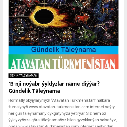
SENIŇ TÄLEÝNAMAŇ
13-nji noýabr ýyldyzlar näme diýýär?
Gündelik Täleýnama
Hormatly okyjylarymyz! “Atavatan Türkmenistan” halkara
žurnalynyň www.atavatan-turkmenistan.com internet saýty
her gün täleýnamany dykgatyňyza ýetirýär. Siz hem öz
ýyldyzyňyza görä täleýnamaňyz bilen gyzyklanýan bolsaňyz,
onda www.atavatan-turkmenistan.com internet saýtyndan