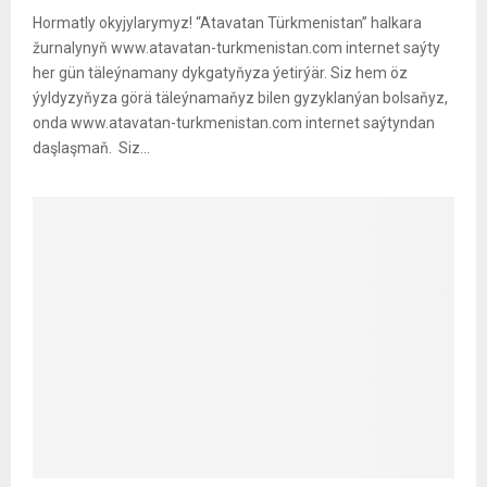
Hormatly okyjylarymyz! “Atavatan Türkmenistan” halkara
žurnalynyň www.atavatan-turkmenistan.com internet saýty
her gün täleýnamany dykgatyňyza ýetirýär. Siz hem öz
ýyldyzyňyza görä täleýnamaňyz bilen gyzyklanýan bolsaňyz,
onda www.atavatan-turkmenistan.com internet saýtyndan
daşlaşmaň. Siz...