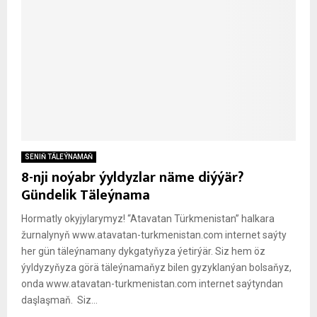
SENIŇ TÄLEÝNAMAŇ
8-nji noýabr ýyldyzlar näme diýýär?
Gündelik Täleýnama
Hormatly okyjylarymyz! “Atavatan Türkmenistan” halkara
žurnalynyň www.atavatan-turkmenistan.com internet saýty
her gün täleýnamany dykgatyňyza ýetirýär. Siz hem öz
ýyldyzyňyza görä täleýnamaňyz bilen gyzyklanýan bolsaňyz,
onda www.atavatan-turkmenistan.com internet saýtyndan
daşlaşmaň. Siz...