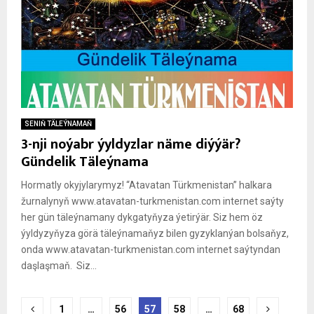
SENIŇ TÄLEÝNAMAŇ
3-nji noýabr ýyldyzlar näme diýýär?
Gündelik Täleýnama
Hormatly okyjylarymyz! “Atavatan Türkmenistan” halkara
žurnalynyň www.atavatan-turkmenistan.com internet saýty
her gün täleýnamany dykgatyňyza ýetirýär. Siz hem öz
ýyldyzyňyza görä täleýnamaňyz bilen gyzyklanýan bolsaňyz,
onda www.atavatan-turkmenistan.com internet saýtyndan
daşlaşmaň. Siz...
Posts
1
…
56
57
58
…
68