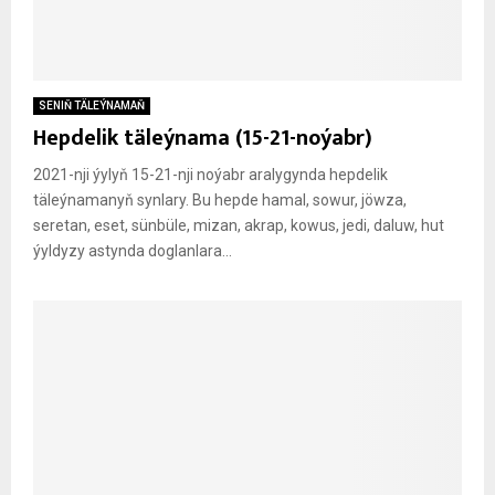
SENIŇ TÄLEÝNAMAŇ
Hepdelik täleýnama (15-21-noýabr)
2021-nji ýylyň 15-21-nji noýabr aralygynda hepdelik
täleýnamanyň synlary. Bu hepde hamal, sowur, jöwza,
seretan, eset, sünbüle, mizan, akrap, kowus, jedi, daluw, hut
ýyldyzy astynda doglanlara...