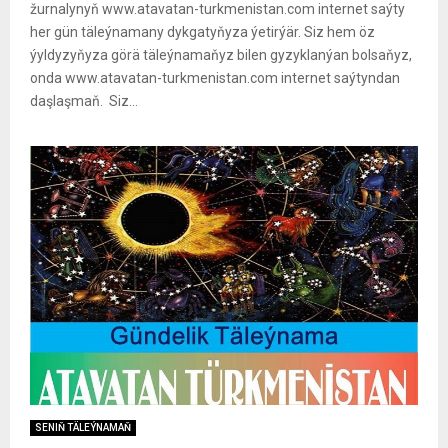
žurnalynyň www.atavatan-turkmenistan.com internet saýty
her gün täleýnamany dykgatyňyza ýetirýär. Siz hem öz
ýyldyzyňyza görä täleýnamaňyz bilen gyzyklanýan bolsaňyz,
onda www.atavatan-turkmenistan.com internet saýtyndan
daşlaşmaň. Siz...
SENIŇ TÄLEÝNAMAŇ