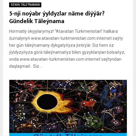
SENIŇ TÄLEÝNAMAŇ
5-nji noýabr ýyldyzlar näme diýýär?
Gündelik Täleýnama
Hormatly okyjylarymyz! “Atavatan Türkmenistan” halkara
žurnalynyň www.atavatan-turkmenistan.com internet saýty
her gün täleýnamany dykgatyňyza ýetirýär. Siz hem öz
ýyldyzyňyza görä täleýnamaňyz bilen gyzyklanýan bolsaňyz,
onda www.atavatan-turkmenistan.com internet saýtyndan
daşlaşmaň. Siz...