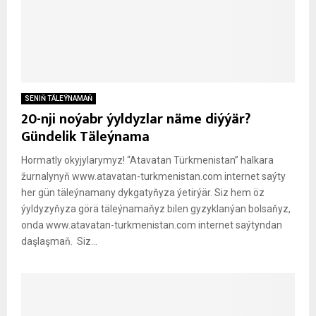
SENIŇ TÄLEÝNAMAŇ
20-nji noýabr ýyldyzlar näme diýýär?
Gündelik Täleýnama
Hormatly okyjylarymyz! “Atavatan Türkmenistan” halkara
žurnalynyň www.atavatan-turkmenistan.com internet saýty
her gün täleýnamany dykgatyňyza ýetirýär. Siz hem öz
ýyldyzyňyza görä täleýnamaňyz bilen gyzyklanýan bolsaňyz,
onda www.atavatan-turkmenistan.com internet saýtyndan
daşlaşmaň. Siz...