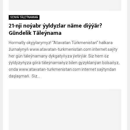
SENIŇ TÄLEÝNAMAŇ
21-nji noýabr ýyldyzlar näme diýýär?
Gündelik Täleýnama
Hormatly okyjylarymyz! “Atavatan Türkmenistan” halkara
žurnalynyň www.atavatan-turkmenistan.com internet saýty
her gün täleýnamany dykgatyňyza ýetirýär. Siz hem öz
ýyldyzyňyza görä täleýnamaňyz bilen gyzyklanýan bolsaňyz,
onda www.atavatan-turkmenistan.com internet saýtyndan
daşlaşmaň. Siz...