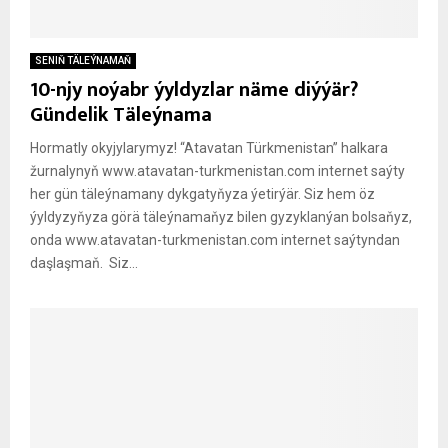
SENIŇ TÄLEÝNAMAŇ
10-njy noýabr ýyldyzlar näme diýýär?
Gündelik Täleýnama
Hormatly okyjylarymyz! “Atavatan Türkmenistan” halkara
žurnalynyň www.atavatan-turkmenistan.com internet saýty
her gün täleýnamany dykgatyňyza ýetirýär. Siz hem öz
ýyldyzyňyza görä täleýnamaňyz bilen gyzyklanýan bolsaňyz,
onda www.atavatan-turkmenistan.com internet saýtyndan
daşlaşmaň. Siz...