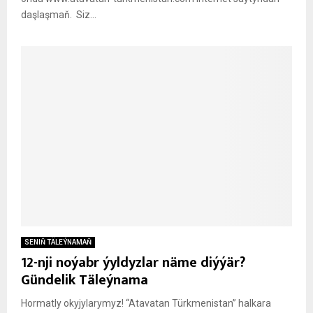
daşlaşmaň. Siz...
SENIŇ TÄLEÝNAMAŇ
12-nji noýabr ýyldyzlar näme diýýär?
Gündelik Täleýnama
Hormatly okyjylarymyz! “Atavatan Türkmenistan” halkara