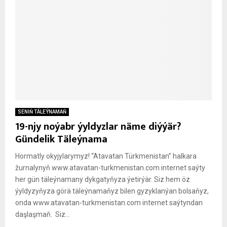
SENIŇ TÄLEÝNAMAŇ
19-njy noýabr ýyldyzlar näme diýýär?
Gündelik Täleýnama
Hormatly okyjylarymyz! “Atavatan Türkmenistan” halkara
žurnalynyň www.atavatan-turkmenistan.com internet saýty
her gün täleýnamany dykgatyňyza ýetirýär. Siz hem öz
ýyldyzyňyza görä täleýnamaňyz bilen gyzyklanýan bolsaňyz,
onda www.atavatan-turkmenistan.com internet saýtyndan
daşlaşmaň. Siz...