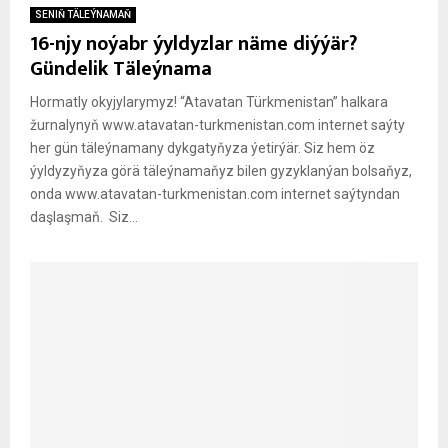
SENIŇ TÄLEÝNAMAŇ
16-njy noýabr ýyldyzlar näme diýýär?
Gündelik Täleýnama
Hormatly okyjylarymyz! “Atavatan Türkmenistan” halkara
žurnalynyň www.atavatan-turkmenistan.com internet saýty
her gün täleýnamany dykgatyňyza ýetirýär. Siz hem öz
ýyldyzyňyza görä täleýnamaňyz bilen gyzyklanýan bolsaňyz,
onda www.atavatan-turkmenistan.com internet saýtyndan
daşlaşmaň. Siz...