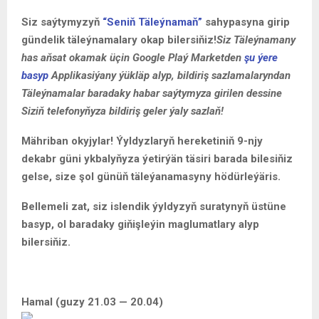
Siz saýtymyzyň
“Seniň Täleýnamaň”
sahypasyna girip
gündelik täleýnamalary okap bilersiňiz!
Siz Täleýnamany
has aňsat okamak üçin Google Plaý Marketden
şu ýere
basyp
Applikasiýany ýükläp alyp, bildiriş sazlamalaryndan
Täleýnamalar baradaky habar saýtymyza girilen dessine
Siziň telefonyňyza bildiriş geler ýaly sazlaň!
Mähriban okyjylar! Ýyldyzlaryň hereketiniň 9-njy
dekabr güni ykbalyňyza ýetirýän täsiri barada bilesiňiz
gelse, size şol günüň täleýanamasyny hödürleýäris.
Bellemeli zat, siz islendik ýyldyzyň suratynyň üstüne
basyp, ol baradaky giňişleýin maglumatlary alyp
bilersiňiz.
Hamal (guzy 21.03 — 20.04)