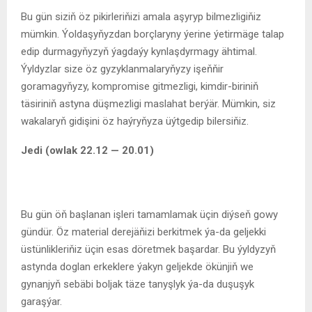
Bu gün siziň öz pikirleriňizi amala aşyryp bilmezligiňiz
mümkin. Ýoldaşyňyzdan borçlaryny ýerine ýetirmäge talap
edip durmagyňyzyň ýagdaýy kynlaşdyrmagy ähtimal.
Ýyldyzlar size öz gyzyklanmalaryňyzy işeňňir
goramagyňyzy, kompromise gitmezligi, kimdir-biriniň
täsiriniň astyna düşmezligi maslahat berýär. Mümkin, siz
wakalaryň gidişini öz haýryňyza üýtgedip bilersiňiz.
Jedi (owlak 22.12 — 20.01)
Bu gün öň başlanan işleri tamamlamak üçin diýseň gowy
gündür. Öz material derejäňizi berkitmek ýa-da geljekki
üstünlikleriňiz üçin esas döretmek başardar. Bu ýyldyzyň
astynda doglan erkeklere ýakyn geljekde ökünjiň we
gynanjyň sebäbi boljak täze tanyşlyk ýa-da duşuşyk
garaşýar.