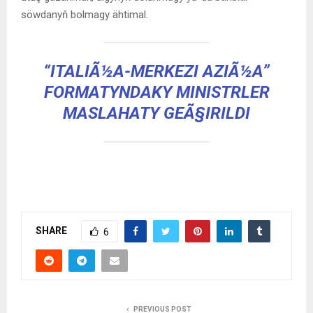
söwdanyň bolmagy ähtimal.
“ITALIÃ½A-MERKEZI AZIÃ½A”
FORMATYNDAKY MINISTRLER
MASLAHATY GEÃ§IRILDI
SHARE
6
PREVIOUS POST