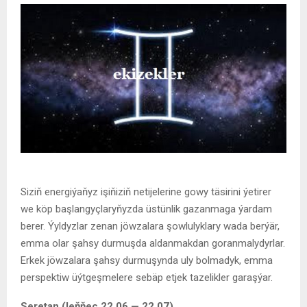
Siziň energiýaňyz işiňiziň netijelerine gowy täsirini ýetirer
we köp başlangyçlaryňyzda üstünlik gazanmaga ýardam
berer. Ýyldyzlar zenan jöwzalara şowlulyklary wada berýär,
emma olar şahsy durmuşda aldanmakdan goranmalydyrlar.
Erkek jöwzalara şahsy durmuşynda uly bolmadyk, emma
perspektiw üýtgeşmelere sebäp etjek tazelikler garaşýar.
Seretan (leňňeç 22.06 — 22.07)