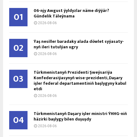
06-njy Awgust ýyldyzlar näme diýýär?
01
Gündelik Täleýnama
2026-08-06
Ýaş ne­sil­ler ba­ra­da­ky ala­da döw­let sy­ýa­sa­ty­
02
nyň ile­ri tu­tul­ýan ug­ry
2026-08-06
Türkmenistanyň Prezidenti Şweýsariýa
03
Konfederasiýasynyň wise-prezidenti, Daşary
işler federal departamentiniň başlygyny kabul
etdi
2026-08-06
Türkmenistanyň Daşary işler ministri ÝHHG-niň
04
häzirki başlygy bilen duşuşdy
2026-08-06