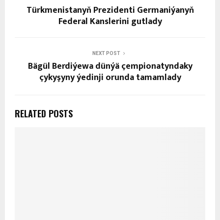
Türkmenistanyň Prezidenti Germaniýanyň
Federal Kanslerini gutlady
NEXT POST
Bägül Berdiýewa dünýä çempionatyndaky
çykyşyny ýedinji orunda tamamlady
RELATED POSTS