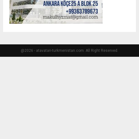
@2026 - atavatan-turkmenistan.com. All Right Reserved.