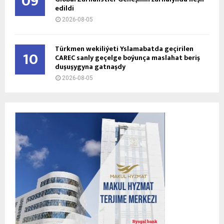
09
edildi
2026-08-05
Türkmen wekiliýeti Yslamabatda geçirilen
10
CAREC sanly geçelge boýunça maslahat beriş
duşuşygyna gatnaşdy
2026-08-05