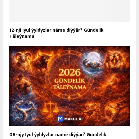
12-nji iýul ýyldyzlar näme diýýär? Gündelik
Täleýnama
06-njy Iýul ýyldyzlar näme diýýär? Gündelik