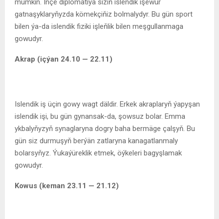
mümkin. Inçe diplomatiýa siziň islendik işewür
gatnaşyklaryňyzda kömekçiňiz bolmalydyr. Bu gün sport
bilen ýa-da islendik fiziki işleňlik bilen meşgullanmaga
gowudyr.
Akrap (içýan 24.10 — 22.11)
Islendik iş üçin gowy wagt däldir. Erkek akraplaryň ýapyşan
islendik işi, bu gün gynansak-da, şowsuz bolar. Emma
ykbalyňyzyň synaglaryna dogry baha bermäge çalşyň. Bu
gün siz durmuşyň berýän zatlaryna kanagatlanmaly
bolarsyňyz. Ýukaýüreklik etmek, öýkeleri bagyşlamak
gowudyr.
Kowus (keman 23.11 — 21.12)