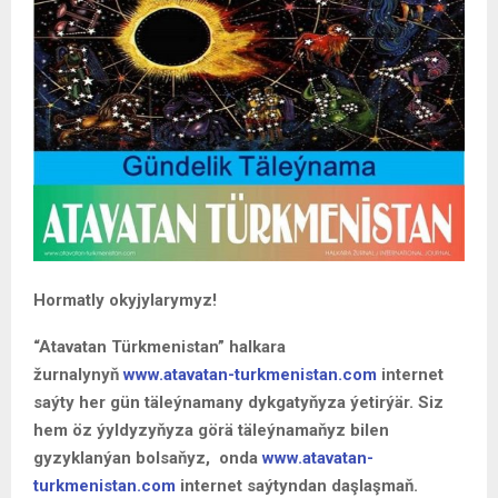
Hormatly okyjylarymyz!
“Atavatan Türkmenistan” halkara
žurnalynyň
www.atavatan-turkmenistan.com
internet
saýty her gün täleýnamany dykgatyňyza ýetirýär. Siz
hem öz ýyldyzyňyza görä täleýnamaňyz bilen
gyzyklanýan bolsaňyz, onda
www.atavatan-
turkmenistan.com
internet saýtyndan daşlaşmaň.