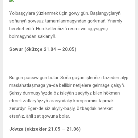
Ýolbaşçylara ýüzlenmek üçin gowy gün. Başlangyçlaryň
soňunyň şowsuz tamamlanmagyndan gorkmaň. Ynamly
hereket ediň. Hereketleriňiziň resmi we içgysgynç
bolmagyndan saklanyň.
Sowur (öküzçe 21.04 — 20.05)
Bu gün passiw gün bolar. Soňa goýan işleriňizi täzeden alyp
maslahatlaşmaga ýa-da bellibir netijelere gelmäge çalşyň.
Şahsy durmuşyňyzda öz isleýän zadyňyz bilen hökman
etmeli zatlaryňyzyň arasyndaky kompromisi tapmak
zerurdyr. Eger-de siz akylly-başly, özbaşdak hereket
etseňiz, ähli zat şowuna bolar.
Jöwza (ekizekler 21.05 — 21.06)