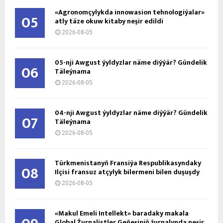
«Agronomçylykda innowasion tehnologiýalar»
05
atly täze okuw kitaby neşir edildi
2026-08-05
05-nji Awgust ýyldyzlar näme diýýär? Gündelik
06
Täleýnama
2026-08-05
04-nji Awgust ýyldyzlar näme diýýär? Gündelik
07
Täleýnama
2026-08-05
Türkmenistanyň Fransiýa Respublikasyndaky
08
Ilçisi fransuz atçylyk bilermeni bilen duşuşdy
2026-08-05
«Makul Emeli Intellekt» baradaky makala
Global Žurnalistler Geňeşiniň žurnalynda neşir