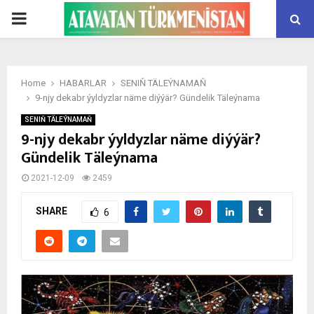
PRIMARY
MENU
Home
HABARLAR
SENIŇ TÄLEÝNAMAŇ
9-njy dekabr ýyldyzlar näme diýýär? Gündelik Täleýnama
SENIŇ TÄLEÝNAMAŇ
9-njy dekabr ýyldyzlar näme diýýär?
Gündelik Täleýnama
2021-12-09
2459
SHARE
6