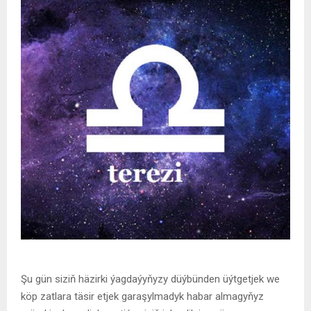
Şu gün siziň häzirki ýagdaýyňyzy düýbünden üýtgetjek we
köp zatlara täsir etjek garaşylmadyk habar almagyňyz