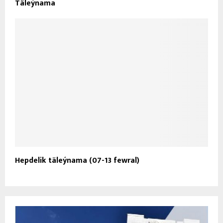
Täleýnama
Hepdelik täleýnama (07-13 fewral)