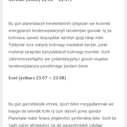
Bu gün planetalaryň hereketleriniň üýtgeýän we kosmiki
energiýanyň tendensiýalarynyň täzelenýän günüdir. Iş ýa
bolmasa, işewür duşuşyklar aýratyn güýji talap eder.
Ýyldyzlar size sabyrly bolmagy maslahat berýär, çünki
material tarapdan kynçylyklaryň bolmagy mümkin. Siziň
zähmetsöýerligiňiz we çydamlylygyňyz günüň negatiw
tendensiýalaryny peseltmäge ýardam berer.
Eset (ýolbars 23.07 — 23.08)
Bu gün gürrüňdeşlik etmek, sport bilen meşgullanmak we
başga-da islendik fiziki iş üçin diýseň gowy gündür.
Planetalar-käbir finans ýitgileriňizi şertlendirip biler. Siziň bir
zady satyn almagyňyz ýa-da garaşylmadyk çykdajy