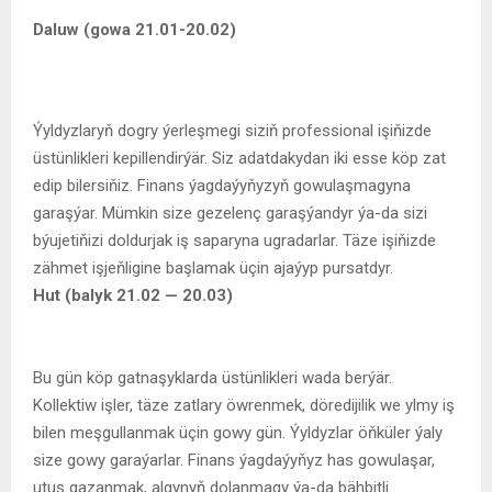
Daluw (gowa 21.01-20.02)
Ýyldyzlaryň dogry ýerleşmegi siziň professional işiňizde
üstünlikleri kepillendirýär. Siz adatdakydan iki esse köp zat
edip bilersiňiz. Finans ýagdaýyňyzyň gowulaşmagyna
garaşýar. Mümkin size gezelenç garaşýandyr ýa-da sizi
býujetiňizi doldurjak iş saparyna ugradarlar. Täze işiňizde
zähmet işjeňligine başlamak üçin ajaýyp pursatdyr.
Hut (balyk 21.02 — 20.03)
Bu gün köp gatnaşyklarda üstünlikleri wada berýär.
Kollektiw işler, täze zatlary öwrenmek, döredijilik we ylmy iş
bilen meşgullanmak üçin gowy gün. Ýyldyzlar öňküler ýaly
size gowy garaýarlar. Finans ýagdaýyňyz has gowulaşar,
utuş gazanmak, algynyň dolanmagy ýa-da bähbitli