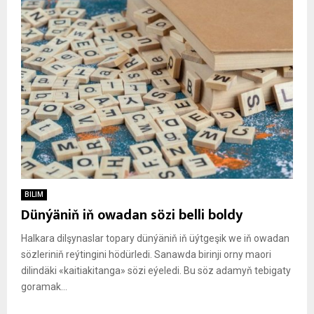
BILIM
Dünýäniň iň owadan sözi belli boldy
Halkara dilşynaslar topary dünýäniň iň üýtgeşik we iň owadan
sözleriniň reýtingini hödürledi. Sanawda birinji orny maori
dilindäki «kaitiakitanga» sözi eýeledi. Bu söz adamyň tebigaty
goramak...