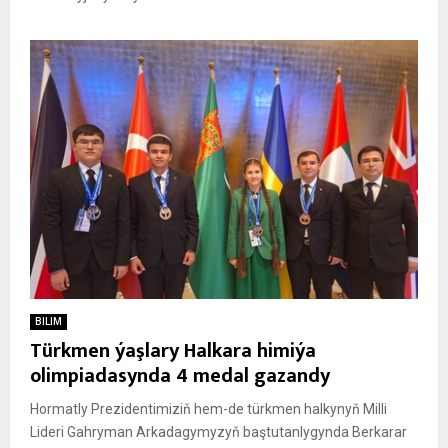
BILIM
Türkmen ýaşlary Halkara himiýa
olimpiadasynda 4 medal gazandy
Hormatly Prezidentimiziň hem-de türkmen halkynyň Milli
Lideri Gahryman Arkadagymyzyň baştutanlygynda Berkarar