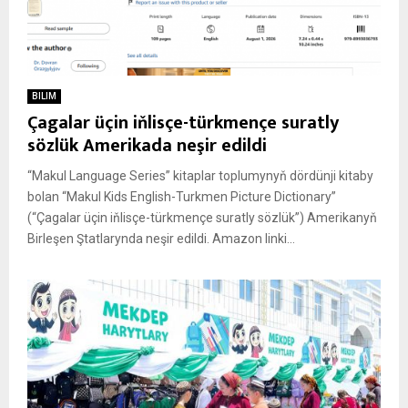
BILIM
Çagalar üçin iňlisçe-türkmençe suratly
sözlük Amerikada neşir edildi
“Makul Language Series” kitaplar toplumynyň dördünji kitaby
bolan “Makul Kids English-Turkmen Picture Dictionary”
(“Çagalar üçin iňlisçe-türkmençe suratly sözlük”) Amerikanyň
Birleşen Ştatlarynda neşir edildi. Amazon linki...