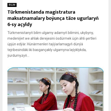
BILIM
Türkmenistanda magistratura
maksatnamalary boýunça täze ugurlaryň
6-sy açyldy
Türkmenistanyň bilim ulgamy adamyň bilimini, ukybyny,
medeniýet we ahlak derejesini ösdürmek üçin ähli şertleri
üpjün edýär. Hünärmenleri taýýarlamagyň dünýä
tejribesindäki iki basgançakly ulgamyna laýyklykda,
ýurdumyzyň...