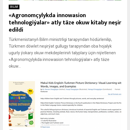
BILIM
«Agronomçylykda innowasion
tehnologiýalar» atly täze okuw kitaby neşir
edildi
Türkmenistanyň Bilim ministrligi tarapyndan hödürlenilip,
Türkmen döwlet neşirýat gullugy tarapyndan oba hojalyk
ugurly ýokary okuw mekdepleriniň talyplary üçin niýetlenen
«Agronomçylykda innowasion tehnologiýalar» atly täze
okuw...