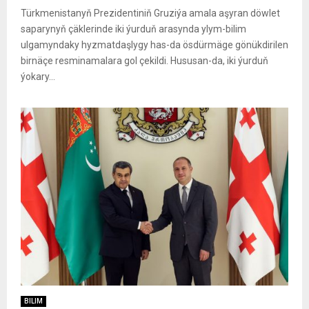
Türkmenistanyň Prezidentiniň Gruziýa amala aşyran döwlet
saparynyň çäklerinde iki ýurduň arasynda ylym-bilim
ulgamyndaky hyzmatdaşlygy has-da ösdürmäge gönükdirilen
birnäçe resminamalara gol çekildi. Hususan-da, iki ýurduň
ýokary...
BILIM