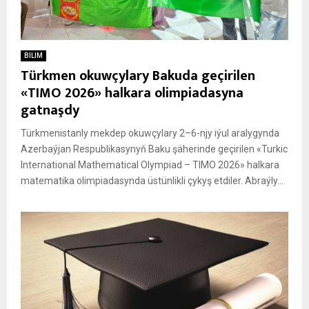
BILIM
Türkmen okuwçylary Bakuda geçirilen
«TIMO 2026» halkara olimpiadasyna
gatnaşdy
Türkmenistanly mekdep okuwçylary 2–6-njy iýul aralygynda
Azerbaýjan Respublikasynyň Baku şäherinde geçirilen «Turkic
International Mathematical Olympiad – TIMO 2026» halkara
matematika olimpiadasynda üstünlikli çykyş etdiler. Abraýly...