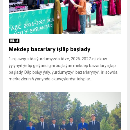
BILIM
Mekdep bazarlary işläp başlady
1-nji awgustda ýurdumyzda täze, 2026-2027-nji okuw
ýylynyň ýetip gelýändigini buşlaýan mekdep bazarlary işläp
başlady. Däp bolşy ýaly, ýurdumyzyň bazarlarynyň, iri söwda
merkezleriniň ýanynda okuwçylardyr talyplar...