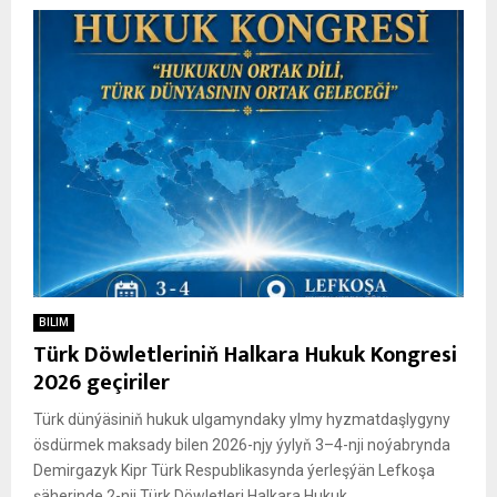
BILIM
Türk Döwletleriniň Halkara Hukuk Kongresi
2026 geçiriler
Türk dünýäsiniň hukuk ulgamyndaky ylmy hyzmatdaşlygyny
ösdürmek maksady bilen 2026-njy ýylyň 3–4-nji noýabrynda
Demirgazyk Kipr Türk Respublikasynda ýerleşýän Lefkoşa
şäherinde 2-nji Türk Döwletleri Halkara Hukuk...