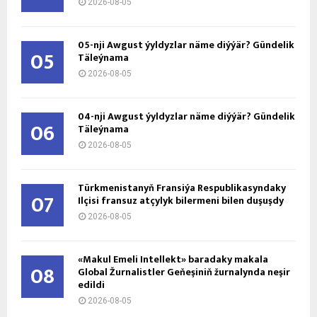
2026-08-05
05-nji Awgust ýyldyzlar näme diýýär? Gündelik
05
Täleýnama
2026-08-05
04-nji Awgust ýyldyzlar näme diýýär? Gündelik
06
Täleýnama
2026-08-05
Türkmenistanyň Fransiýa Respublikasyndaky
07
Ilçisi fransuz atçylyk bilermeni bilen duşuşdy
2026-08-05
«Makul Emeli Intellekt» baradaky makala
08
Global Žurnalistler Geňeşiniň žurnalynda neşir
edildi
2026-08-05