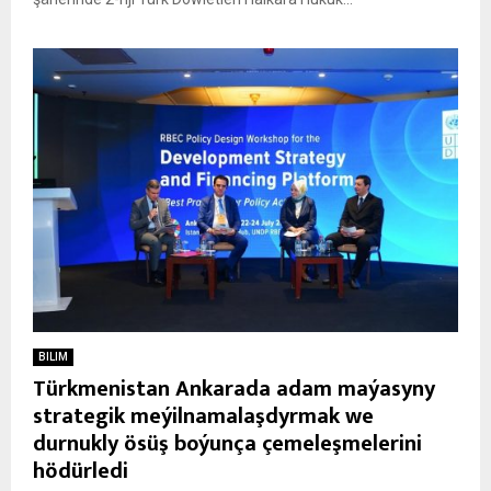
BILIM
Türkmenistan Ankarada adam maýasyny
strategik meýilnamalaşdyrmak we
durnukly ösüş boýunça çemeleşmelerini
hödürledi