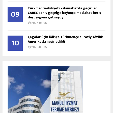
Türkmen wekiliýeti Yslamabatda geçirilen
09
CAREC sanly geçelge boýunça maslahat beriş
duşuşygyna gatnaşdy
2026-08-05
Çagalar üçin iňlisçe-türkmençe suratly sözlük
10
Amerikada neşir edildi
2026-08-05