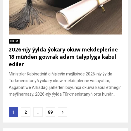
BILIM
2026-njy ýylda ýokary okuw mekdeplerine
18 müňden gowrak adam talyplyga kabul
ediler
Ministrler Kabinetiniň giňişleýin mejlisinde 2026-njy ýylda
Türkmenistanyň ýokary okuw mekdeplerine welaýatlar,
Aşgabat we Arkadag şäherleri boýunça okuwa kabul etmegiň
meýilnamasy, 2026-njy ýylda Türkmenistanyň orta hünär...
Posts
1
2
…
89
pagination