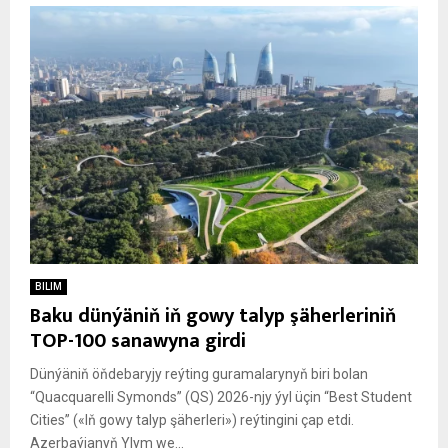
BILIM
Baku dünýäniň iň gowy talyp şäherleriniň
TOP-100 sanawyna girdi
Dünýäniň öňdebaryjy reýting guramalarynyň biri bolan
“Quacquarelli Symonds” (QS) 2026-njy ýyl üçin “Best Student
Cities” («Iň gowy talyp şäherleri») reýtingini çap etdi.
Azerbaýjanyň Ylym we...