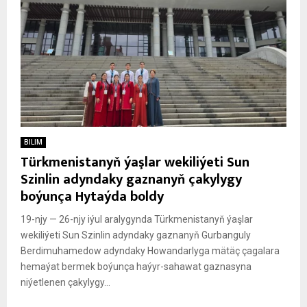
BILIM
Türkmenistanyň ýaşlar wekiliýeti Sun
Szinlin adyndaky gaznanyň çakylygy
boýunça Hytaýda boldy
19-njy — 26-njy iýul aralygynda Türkmenistanyň ýaşlar
wekiliýeti Sun Szinlin adyndaky gaznanyň Gurbanguly
Berdimuhamedow adyndaky Howandarlyga mätäç çagalara
hemaýat bermek boýunça haýyr-sahawat gaznasyna
niýetlenen çakylygy...