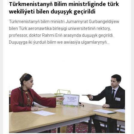
Türkmenistanyň Bilim ministrliginde türk
wekiliýeti bilen duşuşyk geçirildi
Türkmenistanyň bilim ministri Jumamyrat Gurbangeldiýew
bilen Türk aeronawtika birleşigi uniwersitetiniň rektory,
professor, doktor Rahmi Eriň arasynda duşuşyk geçirildi.
Duşuşyga iki ýurduň bilim we awiasiýa ulgamlarynyň...