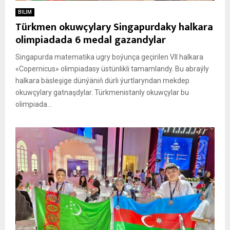
BILIM
Türkmen okuwçylary Singapurdaky halkara
olimpiadada 6 medal gazandylar
Singapurda matematika ugry boýunça geçirilen VII halkara
«Copernicus» olimpiadasy üstünlikli tamamlandy. Bu abraýly
halkara bäsleşige dünýäniň dürli ýurtlaryndan mekdep
okuwçylary gatnaşdylar. Türkmenistanly okuwçylar bu
olimpiada...