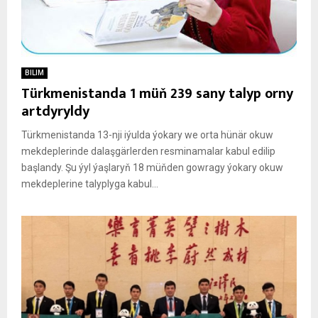
BILIM
Türkmenistanda 1 müň 239 sany talyp orny
artdyryldy
Türkmenistanda 13-nji iýulda ýokary we orta hünär okuw
mekdeplerinde dalaşgärlerden resminamalar kabul edilip
başlandy. Şu ýyl ýaşlaryň 18 müňden gowragy ýokary okuw
mekdeplerine talyplyga kabul...