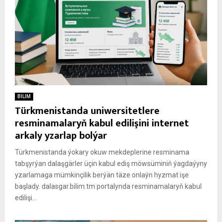
BILIM
Türkmenistanda uniwersitetlere
resminamalaryň kabul edilişini internet
arkaly yzarlap bolýar
Türkmenistanda ýokary okuw mekdeplerine resminama
tabşyrýan dalaşgärler üçin kabul ediş möwsüminiň ýagdaýyny
yzarlamaga mümkinçilik berýän täze onlaýn hyzmat işe
başlady. dalasgar.bilim.tm portalynda resminamalaryň kabul
edilişi...