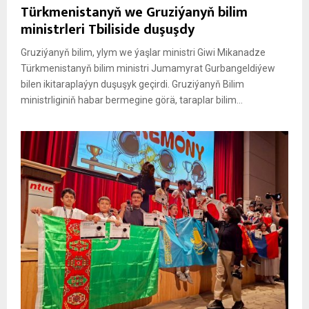
Türkmenistanyň we Gruziýanyň bilim
ministrleri Tbiliside duşuşdy
Gruziýanyň bilim, ylym we ýaşlar ministri Giwi Mikanadze
Türkmenistanyň bilim ministri Jumamyrat Gurbangeldiýew
bilen ikitaraplaýyn duşuşyk geçirdi. Gruziýanyň Bilim
ministrliginiň habar bermegine görä, taraplar bilim...