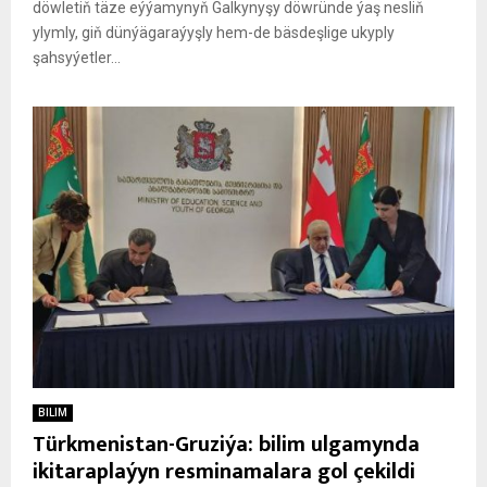
döwletiň täze eýýamynyň Galkynyşy döwründe ýaş nesliň
ylymly, giň dünýägaraýyşly hem-de bäsdeşlige ukyply
şahsyýetler...
BILIM
Türkmenistan-Gruziýa: bilim ulgamynda
ikitaraplaýyn resminamalara gol çekildi