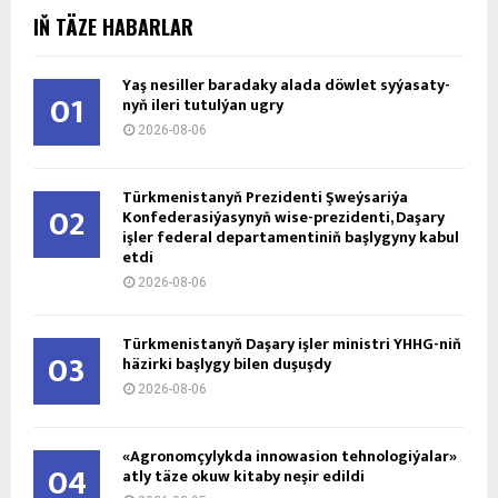
IŇ TÄZE HABARLAR
Ýaş ne­sil­ler ba­ra­da­ky ala­da döw­let sy­ýa­sa­ty­
01
nyň ile­ri tu­tul­ýan ug­ry
2026-08-06
Türkmenistanyň Prezidenti Şweýsariýa
02
Konfederasiýasynyň wise-prezidenti, Daşary
işler federal departamentiniň başlygyny kabul
etdi
2026-08-06
Türkmenistanyň Daşary işler ministri ÝHHG-niň
03
häzirki başlygy bilen duşuşdy
2026-08-06
«Agronomçylykda innowasion tehnologiýalar»
04
atly täze okuw kitaby neşir edildi