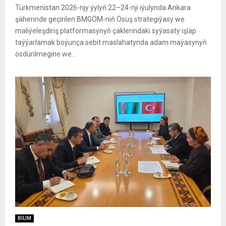
Türkmenistan 2026-njy ýylyň 22–24-nji iýulynda Ankara
şäherinde geçirilen BMGÖM-niň Ösüş strategiýasy we
maliýeleşdiriş platformasynyň çäklerindäki syýasaty işläp
taýýarlamak boýunça sebit maslahatynda adam maýasynyň
ösdürilmegine we...
BILIM