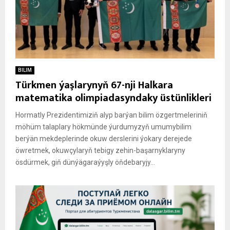
BILIM
Türkmen ýaşlarynyň 67-nji Halkara
matematika olimpiadasyndaky üstünlikleri
Hormatly Prezidentimiziň alyp barýan bilim özgertmeleriniň
möhüm talaplary hökmünde ýurdumyzyň umumybilim
berýän mekdeplerinde okuw derslerini ýokary derejede
öwretmek, okuwçylaryň tebigy zehin-başarnyklaryny
ösdürmek, giň dünýägaraýyşly öňdebaryjy...