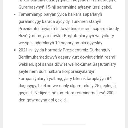
Guramasynyň 15-nji sammitine aýratyn ünsi çekdi.
Tamamlanyp barýan ýylda halkara saparlaryň
guralandygy barada aýdyldy. Türkmenistanyň
Prezidenti dünýäniň 5 döwletinde resmi saparda boldy.
Biziň ýurdumyza döwlet Baştutanlarynyň we ýokary
wezipeli adamlaryň 19 sapary amala aşyryldy.
2021-nji ýylda hormatly Prezidentimiz Gurbanguly
Berdimuhamedowyň daşary ýurt döwletleriniň resmi
wekilleri, şol sanda döwlet we hökümet Baştutanlary,
şeýle hem dürli halkara korporasiýalardyr
kompaniýalaryň ýolbaşçylary bilen ikitaraplaýyn 84
duşuşygy, telefon we sanly ulgam arkaly 25 gepleşigi
geçirildi. Netijede, hökümetara resminamalaryň 200-
den gowragyna gol çekildi.