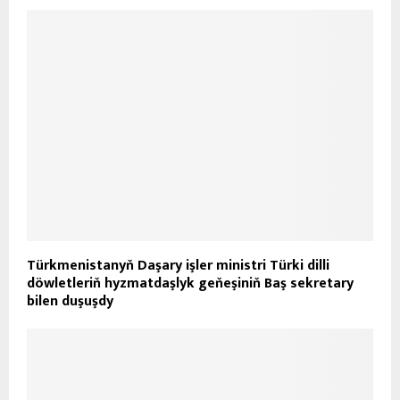
Türkmenistanyň Daşary işler ministri Türki dilli
döwletleriň hyzmatdaşlyk geňeşiniň Baş sekretary
bilen duşuşdy