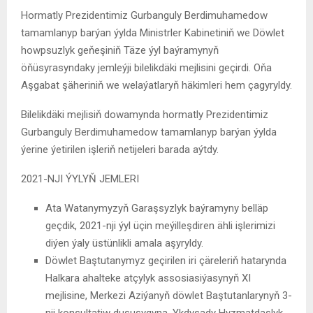
Hormatly Prezidentimiz Gurbanguly Berdimuhamedow
tamamlanyp barýan ýylda Ministrler Kabinetiniň we Döwlet
howpsuzlyk geňeşiniň Täze ýyl baýramynyň
öňüsyrasyndaky jemleýji bilelikdäki mejlisini geçirdi. Oňa
Aşgabat şäheriniň we welaýatlaryň häkimleri hem çagyryldy.
Bilelikdäki mejlisiň dowamynda hormatly Prezidentimiz
Gurbanguly Berdimuhamedow tamamlanyp barýan ýylda
ýerine ýetirilen işleriň netijeleri barada aýtdy.
2021-NJI ÝYLYŇ JEMLERI
Ata Watanymyzyň Garaşsyzlyk baýramyny belläp
geçdik, 2021-nji ýyl üçin meýilleşdiren ähli işlerimizi
diýen ýaly üstünlikli amala aşyryldy.
Döwlet Baştutanymyz geçirilen iri çäreleriň hatarynda
Halkara ahalteke atçylyk assosiasiýasynyň XI
mejlisine, Merkezi Aziýanyň döwlet Baştutanlarynyň 3-
nji konsultatiw duşuşygyna, Ykdysady Hyzmatdaşlyk