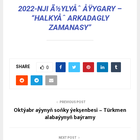
2022-NJI Ã½YLYÅˆ ÅŸYGARY –
“HALKYÅˆ ARKADAGLY
ZAMANASY”
SHARE
0
PREVIOUS POST
Oktýabr aýynyň soňky ýekşenbesi – Türkmen
alabaýynyň baýramy
NEXT POST