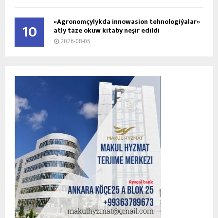
«Agronomçylykda innowasion tehnologiýalar»
10
atly täze okuw kitaby neşir edildi
2026-08-05