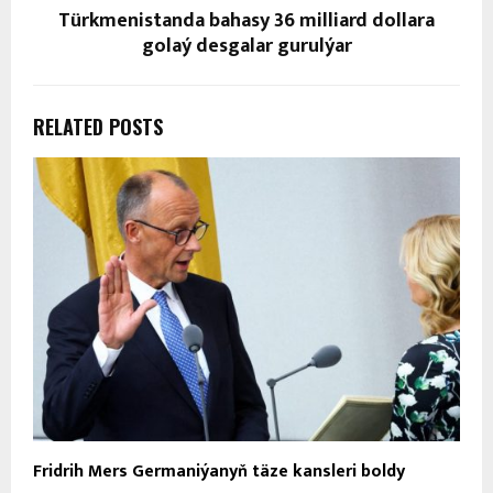
Türkmenistanda bahasy 36 milliard dollara
golaý desgalar gurulýar
RELATED POSTS
Fridrih Mers Germaniýanyň täze kansleri boldy