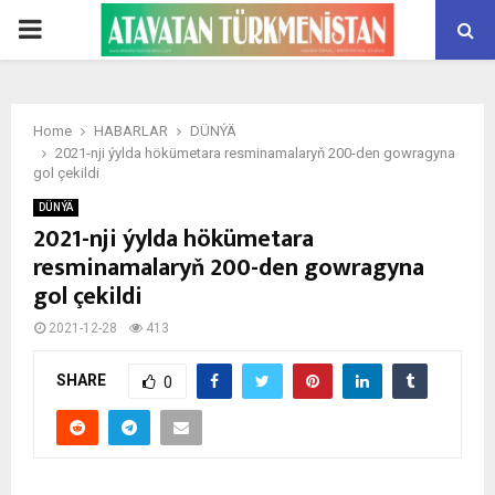
PRIMARY
MENU
Home
HABARLAR
DÜNÝÄ
2021-nji ýylda hökümetara resminamalaryň 200-den gowragyna
gol çekildi
DÜNÝÄ
2021-nji ýylda hökümetara
resminamalaryň 200-den gowragyna
gol çekildi
2021-12-28
413
SHARE
0