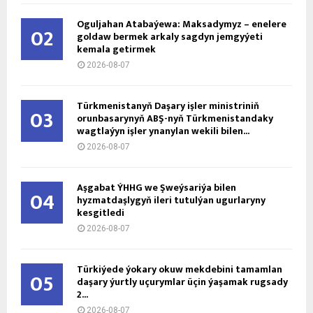
Oguljahan Atabaýewa: Maksadymyz – enelere
02
goldaw bermek arkaly sagdyn jemgyýeti
kemala getirmek
2026-08-07
Türkmenistanyň Daşary işler ministriniň
03
orunbasarynyň ABŞ-nyň Türkmenistandaky
wagtlaýyn işler ynanylan wekili bilen...
2026-08-07
Aşgabat ÝHHG we Şweýsariýa bilen
04
hyzmatdaşlygyň ileri tutulýan ugurlaryny
kesgitledi
2026-08-07
Türkiýede ýokary okuw mekdebini tamamlan
05
daşary ýurtly uçurymlar üçin ýaşamak rugsady
2...
2026-08-07