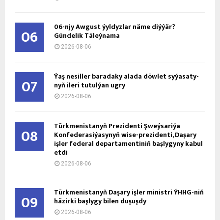
06-njy Awgust ýyldyzlar näme diýýär?
06
Gündelik Täleýnama
2026-08-06
Ýaş ne­sil­ler ba­ra­da­ky ala­da döw­let sy­ýa­sa­ty­
07
nyň ile­ri tu­tul­ýan ug­ry
2026-08-06
Türkmenistanyň Prezidenti Şweýsariýa
08
Konfederasiýasynyň wise-prezidenti, Daşary
işler federal departamentiniň başlygyny kabul
etdi
2026-08-06
Türkmenistanyň Daşary işler ministri ÝHHG-niň
09
häzirki başlygy bilen duşuşdy
2026-08-06