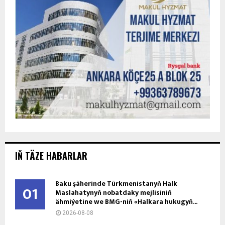
IŇ TÄZE HABARLAR
Baku şäherinde Türkmenistanyň Halk
01
Maslahatynyň nobatdaky mejlisiniň
ähmiýetine we BMG-niň «Halkara hukugyň...
2026-08-08