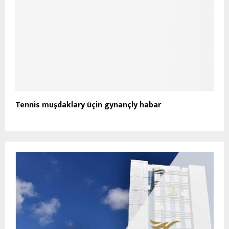
Tennis muşdaklary üçin gynançly habar