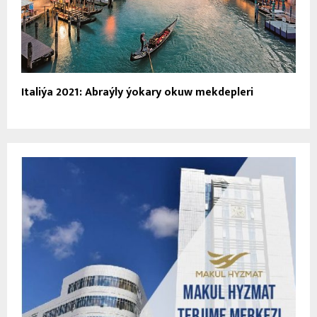
Italiýa 2021: Abraýly ýokary okuw mekdepleri