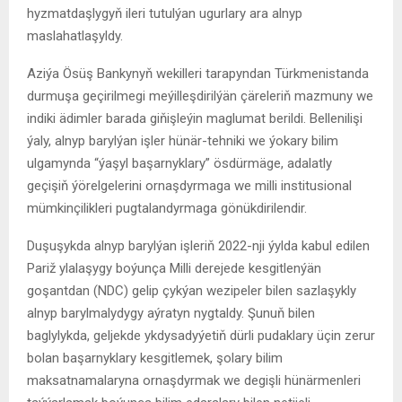
hyzmatdaşlygyň ileri tutulýan ugurlary ara alnyp
maslahatlaşyldy.
Aziýa Ösüş Bankynyň wekilleri tarapyndan Türkmenistanda
durmuşa geçirilmegi meýilleşdirilýän çäreleriň mazmuny we
indiki ädimler barada giňişleýin maglumat berildi. Bellenilişi
ýaly, alnyp barylýan işler hünär-tehniki we ýokary bilim
ulgamynda “ýaşyl başarnyklary” ösdürmäge, adalatly
geçişiň ýörelgelerini ornaşdyrmaga we milli institusional
mümkinçilikleri pugtalandyrmaga gönükdirilendir.
Duşuşykda alnyp barylýan işleriň 2022-nji ýylda kabul edilen
Pariž ylalaşygy boýunça Milli derejede kesgitlenýän
goşantdan (NDC) gelip çykýan wezipeler bilen sazlaşykly
alnyp barylmalydygy aýratyn nygtaldy. Şunuň bilen
baglylykda, geljekde ykdysadyýetiň dürli pudaklary üçin zerur
bolan başarnyklary kesgitlemek, şolary bilim
maksatnamalaryna ornaşdyrmak we degişli hünärmenleri