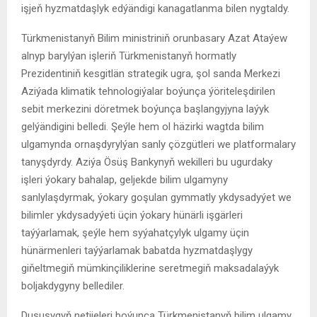
işjeň hyzmatdaşlyk edýändigi kanagatlanma bilen nygtaldy.
Türkmenistanyň Bilim ministriniň orunbasary Azat Ataýew
alnyp barylýan işleriň Türkmenistanyň hormatly
Prezidentiniň kesgitlän strategik ugra, şol sanda Merkezi
Aziýada klimatik tehnologiýalar boýunça ýöriteleşdirilen
sebit merkezini döretmek boýunça başlangyjyna laýyk
gelýändigini belledi. Şeýle hem ol häzirki wagtda bilim
ulgamynda ornaşdyrylýan sanly çözgütleri we platformalary
tanyşdyrdy. Aziýa Ösüş Bankynyň wekilleri bu ugurdaky
işleri ýokary bahalap, geljekde bilim ulgamyny
sanlylaşdyrmak, ýokary goşulan gymmatly ykdysadyýet we
bilimler ykdysadyýeti üçin ýokary hünärli işgärleri
taýýarlamak, şeýle hem syýahatçylyk ulgamy üçin
hünärmenleri taýýarlamak babatda hyzmatdaşlygy
giňeltmegiň mümkinçiliklerine seretmegiň maksadalaýyk
boljakdygyny bellediler.
Duşuşygyň netijeleri boýunça Türkmenistanyň bilim ulgamy