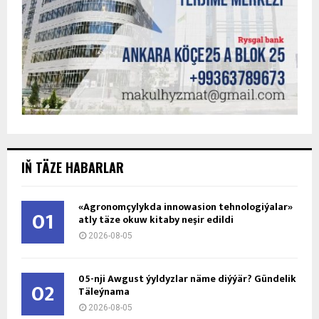
IŇ TÄZE HABARLAR
«Agronomçylykda innowasion tehnologiýalar»
01
atly täze okuw kitaby neşir edildi
2026-08-05
05-nji Awgust ýyldyzlar näme diýýär? Gündelik
02
Täleýnama
2026-08-05