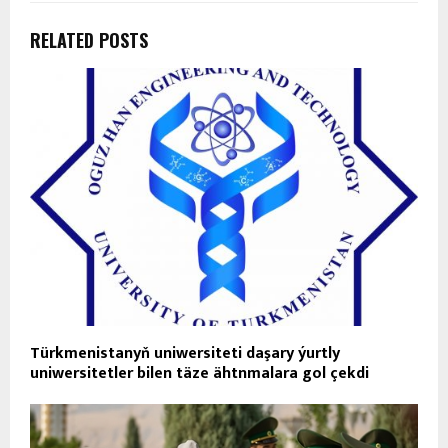
RELATED POSTS
Türkmenistanyň uniwersiteti daşary ýurtly
uniwersitetler bilen täze ähtnmalara gol çekdi