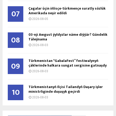
Çagalar üçin iňlisçe-türkmençe suratly sözlük
07
Amerikada neşir edildi
2026-08-05
03-nji Awgust ýyldyzlar näme diýýär? Gündelik
08
Täleýnama
2026-08-03
Türkmenistan “GabalaFest” festiwalynyň
09
çäklerinde halkara sungat sergisine gatnaşdy
2026-08-03
Türkmenistanyň Ilçisi Tailandyň Daşary işler
10
ministrliginde duşuşyk geçirdi
2026-08-03