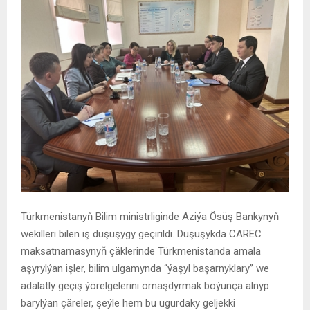
Türkmenistanyň Bilim ministrliginde Aziýa Ösüş Bankynyň
wekilleri bilen iş duşuşygy geçirildi. Duşuşykda CAREC
maksatnamasynyň çäklerinde Türkmenistanda amala
aşyrylýan işler, bilim ulgamynda “ýaşyl başarnyklary” we
adalatly geçiş ýörelgelerini ornaşdyrmak boýunça alnyp
barylýan çäreler, şeýle hem bu ugurdaky geljekki