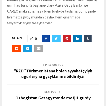
üçin has bähbitli başlangyçlary Aziýa Ösüş Banky we
CAREC maksatnamasy bilen bilelikde taslama görnüşinde
hyzmatdaşlygy mundan beýläk hem giňeltmäge
taýýardyklaryny tassykladylar.
SHARE
0
PREVIOUS POST
“RŽD” Türkmenistana bolan syýahatçylyk
ugurlaryna gyzyklanma bildirilýär
NEXT POST
Özbegistan Gazagystanda metjit gurdy