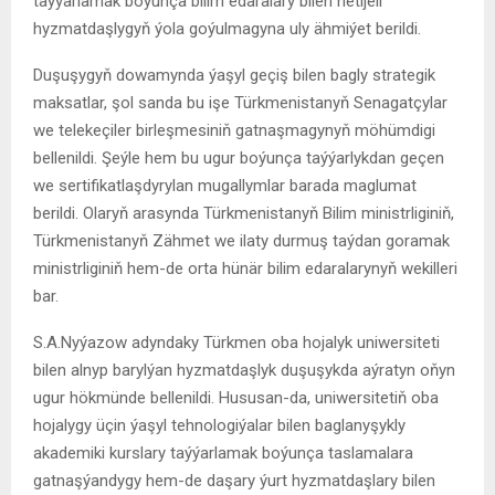
taýýarlamak boýunça bilim edaralary bilen netijeli
hyzmatdaşlygyň ýola goýulmagyna uly ähmiýet berildi.
Duşuşygyň dowamynda ýaşyl geçiş bilen bagly strategik
maksatlar, şol sanda bu işe Türkmenistanyň Senagatçylar
we telekeçiler birleşmesiniň gatnaşmagynyň möhümdigi
bellenildi. Şeýle hem bu ugur boýunça taýýarlykdan geçen
we sertifikatlaşdyrylan mugallymlar barada maglumat
berildi. Olaryň arasynda Türkmenistanyň Bilim ministrliginiň,
Türkmenistanyň Zähmet we ilaty durmuş taýdan goramak
ministrliginiň hem-de orta hünär bilim edaralarynyň wekilleri
bar.
S.A.Nyýazow adyndaky Türkmen oba hojalyk uniwersiteti
bilen alnyp barylýan hyzmatdaşlyk duşuşykda aýratyn oňyn
ugur hökmünde bellenildi. Hususan-da, uniwersitetiň oba
hojalygy üçin ýaşyl tehnologiýalar bilen baglanyşykly
akademiki kurslary taýýarlamak boýunça taslamalara
gatnaşýandygy hem-de daşary ýurt hyzmatdaşlary bilen