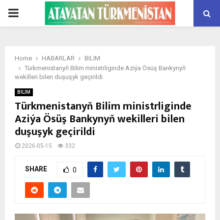
PRIMARY
MENU
Home
HABARLAR
BILIM
Türkmenistanyň Bilim ministrliginde Aziýa Ösüş Bankynyň
wekilleri bilen duşuşyk geçirildi
BILIM
Türkmenistanyň Bilim ministrliginde
Aziýa Ösüş Bankynyň wekilleri bilen
duşuşyk geçirildi
2026-05-15
332
SHARE
0