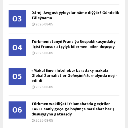
04-nji Awgust ýyldyzlar näme diýýär? Gündelik
03
Täleýnama
2026-08-05
Türkmenistanyň Fransiýa Respublikasyndaky
04
Ilçisi fransuz atçylyk bilermeni bilen duşuşdy
2026-08-05
«Makul Emeli Intellekt» baradaky makala
05
Global Žurnalistler Geňeşiniň žurnalynda neşir
edildi
2026-08-05
Türkmen wekiliýeti Yslamabatda geçirilen
06
CAREC sanly geçelge boýunça maslahat beriş
duşuşygyna gatnaşdy
2026-08-05