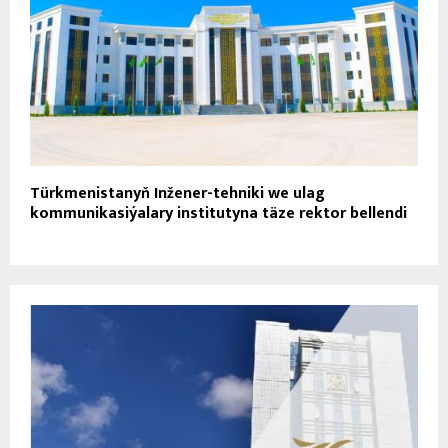
Türkmenistanyň Inžener-tehniki we ulag
kommunikasiýalary institutyna täze rektor bellendi