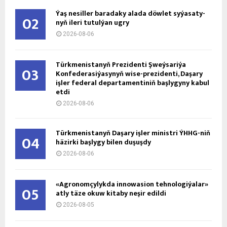
Ýaş ne­sil­ler ba­ra­da­ky ala­da döw­let sy­ýa­sa­ty­
02
nyň ile­ri tu­tul­ýan ug­ry
2026-08-06
Türkmenistanyň Prezidenti Şweýsariýa
03
Konfederasiýasynyň wise-prezidenti, Daşary
işler federal departamentiniň başlygyny kabul
etdi
2026-08-06
Türkmenistanyň Daşary işler ministri ÝHHG-niň
04
häzirki başlygy bilen duşuşdy
2026-08-06
«Agronomçylykda innowasion tehnologiýalar»
05
atly täze okuw kitaby neşir edildi
2026-08-05