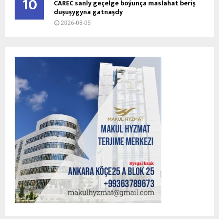
10
CAREC sanly geçelge boýunça maslahat beriş
duşuşygyna gatnaşdy
2026-08-05