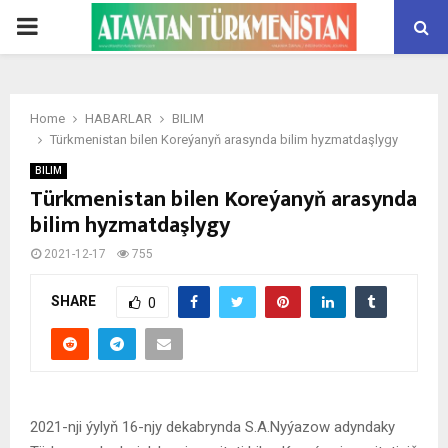
PRIMARY
MENU
Home
HABARLAR
BILIM
Türkmenistan bilen Koreýanyň arasynda bilim hyzmatdaşlygy
BILIM
Türkmenistan bilen Koreýanyň arasynda
bilim hyzmatdaşlygy
2021-12-17
755
SHARE
0
2021-nji ýylyň 16-njy dekabrynda S.A.Nyýazow adyndaky