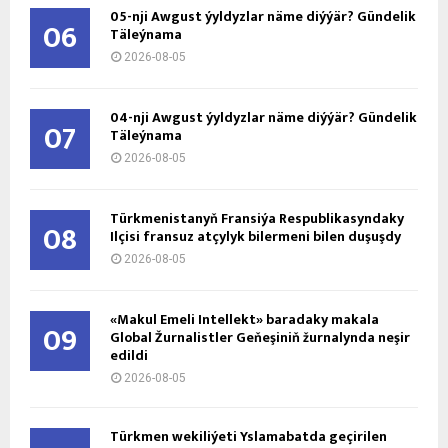
05-nji Awgust ýyldyzlar näme diýýär? Gündelik
06
Täleýnama
2026-08-05
04-nji Awgust ýyldyzlar näme diýýär? Gündelik
07
Täleýnama
2026-08-05
Türkmenistanyň Fransiýa Respublikasyndaky
08
Ilçisi fransuz atçylyk bilermeni bilen duşuşdy
2026-08-05
«Makul Emeli Intellekt» baradaky makala
09
Global Žurnalistler Geňeşiniň žurnalynda neşir
edildi
2026-08-05
Türkmen wekiliýeti Yslamabatda geçirilen