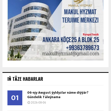
IŇ TÄZE HABARLAR
06-njy Awgust ýyldyzlar näme diýýär?
01
Gündelik Täleýnama
2026-08-06