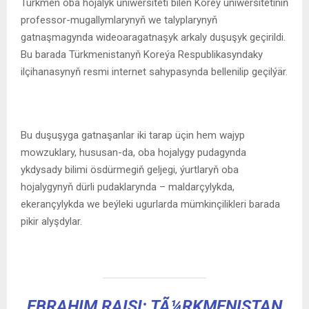
Türkmen oba hojalyk uniwersiteti bilen Koreý uniwersitetiniň
professor-mugallymlarynyň we talyplarynyň
gatnaşmagynda wideoaragatnaşyk arkaly duşuşyk geçirildi.
Bu barada Türkmenistanyň Koreýa Respublikasyndaky
ilçihanasynyň resmi internet sahypasynda bellenilip geçilýär.
Bu duşuşyga gatnaşanlar iki tarap üçin hem wajyp
mowzuklary, hususan-da, oba hojalygy pudagynda
ykdysady bilimi ösdürmegiň geljegi, ýurtlaryň oba
hojalygynyň dürli pudaklarynda – maldarçylykda,
ekerançylykda we beýleki ugurlarda mümkinçilikleri barada
pikir alyşdylar.
EBRAHIM RAISI: TÃ¼RKMENISTAN