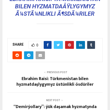
BILEN HYZMATDAÅŸLYGYMYZ
Ã¼STÃ¼NLIKLI Ã¶SDÃ¼RILER
SHARE
0
PREVIOUS POST
Ebrahim Raisi: Türkmenistan bilen
hyzmatdaşlygymyz üstünlikli ösdüriler
NEXT POST
“Demirýollary”: ýük daşamak hyzmatynda