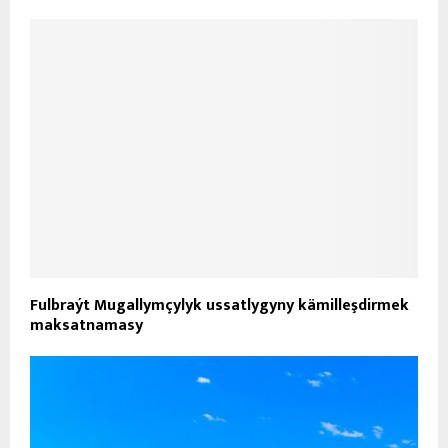
Fulbraýt Mugallymçylyk ussatlygyny kämilleşdirmek
maksatnamasy