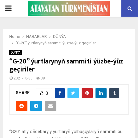
PRIMARY
MENU
Home
HABARLAR
DÜNÝÄ
“G-20” ýurtlarynyň sammiti ýüzbe-ýüz geçiriler
DÜNÝÄ
“G-20” ýurtlarynyň sammiti ýüzbe-ýüz
geçiriler
2021-10-30
391
SHARE
0
“G20” atly öňdebaryjy ýurtlaryň ýolbaşçylaryň sammiti bu