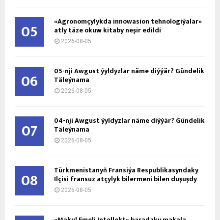
«Agronomçylykda innowasion tehnologiýalar»
05
atly täze okuw kitaby neşir edildi
2026-08-05
05-nji Awgust ýyldyzlar näme diýýär? Gündelik
06
Täleýnama
2026-08-05
04-nji Awgust ýyldyzlar näme diýýär? Gündelik
07
Täleýnama
2026-08-05
Türkmenistanyň Fransiýa Respublikasyndaky
08
Ilçisi fransuz atçylyk bilermeni bilen duşuşdy
2026-08-05
«Makul Emeli Intellekt» baradaky makala