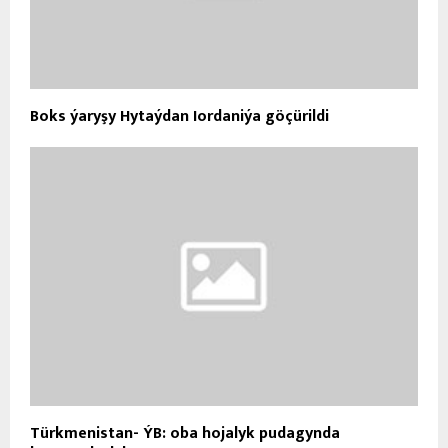
Boks ýaryşy Hytaýdan Iordaniýa göçürildi
Türkmenistan- ÝB: oba hojalyk pudagynda