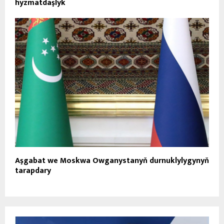
hyzmatdaşlyk
Aşgabat we Moskwa Owganystanyň durnuklylygynyň
tarapdary