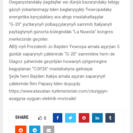
Owganystandaky ýagdaýlar we dünýä bazaryndaky tebigy
gazyň ýokarlanmagy bilen baglanyşykly Ýewropadaky
energetika kynçylyklary ara alnyp maslahatlaşylar.
“G-20” ýurtlarynyň ýolbaşçylarynyň sammiti Italiýanyň
paýtagtynyň günorta bölegindäki “La Nuwola” kongres
merkezinde geçiriler.
ABŞ-nyň Prezidenti Jo Baýden Ýewropa amala aşyrýan 5
günlük saparynyň çäklerinde “G-20” sammitine hem-de
Glagoz şäherinde geçirilýän howanyň üýtgemegine
bagyşlanan “COP26” maslahatyna gatnaşar.
Şeýle hem Baýden Italiýa amala aşyran saparynyň
çäklerinde Rim Papasy bilen duşuşdy.
https://www.atavatan-turkmenistan.com/oturgyjyn-
asagyna-sygyan-elektrik-motosikl/
SHARE
0