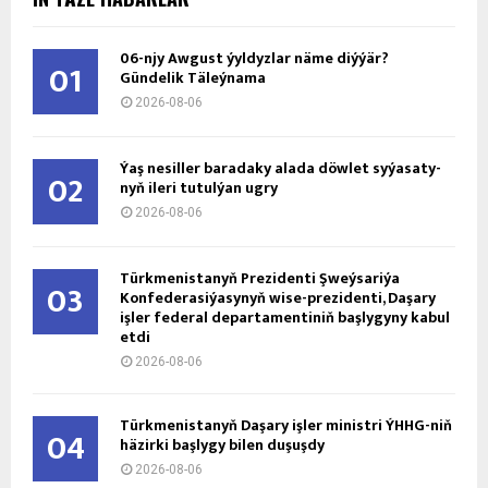
06-njy Awgust ýyldyzlar näme diýýär?
01
Gündelik Täleýnama
2026-08-06
Ýaş ne­sil­ler ba­ra­da­ky ala­da döw­let sy­ýa­sa­ty­
02
nyň ile­ri tu­tul­ýan ug­ry
2026-08-06
Türkmenistanyň Prezidenti Şweýsariýa
03
Konfederasiýasynyň wise-prezidenti, Daşary
işler federal departamentiniň başlygyny kabul
etdi
2026-08-06
Türkmenistanyň Daşary işler ministri ÝHHG-niň
04
häzirki başlygy bilen duşuşdy
2026-08-06