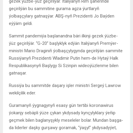
gezek ýüzbe-ýüz geçirilýär. Italiýanyň Rim şäherinde
geçirilýän bu sammitine gurama agza ýurtlaryň
ýolbaşçylary gatnaşýar. ABŞ-nyň Prezidenti Jo Baýden
eýýäm geldi.
Sammit pandemiýa başlanandna bäri ilkinji gezek ýüzbe-
ýüz geçirilýär. “G-20” başlyklyk edýän Italiýanyň Premýer-
ministri Mario Draginiň ýolbaşçylygynda geçirilýän sammite
Russiýanyň Prezidenti Wladimir Putin hem-de Hytaý Halk
Respublikasynyň Başlygy Si Szinpin wideoýüzlenme bilen
gatnaşar.
Russiýa bu sammitde daşary işler ministri Sergeý Lawrow
wekilçilik eder.
Guramanyň ýygnagynyň esasy gün tertibi koronawirus
ýokanjy sebäpli ýüze çykan ykdysady kynçylyklary ýeňip
geçmek bilen baglanyşykly meseleler bolar. Mundan başga-
da liderler daşky gurşawy goramak, “ýaşyl” ykdysadyýet,