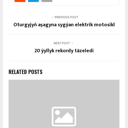
PREVIOUS POST
Oturgyjyň aşagyna sygýan elektrik motosikl
NEXT POST
20 ýyllyk rekordy täzeledi
RELATED POSTS