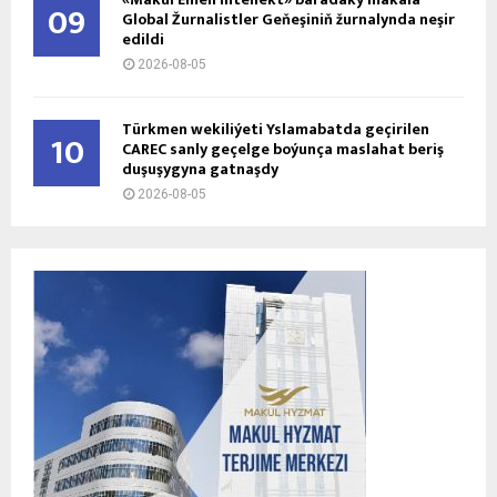
09
Global Žurnalistler Geňeşiniň žurnalynda neşir
edildi
2026-08-05
Türkmen wekiliýeti Yslamabatda geçirilen
10
CAREC sanly geçelge boýunça maslahat beriş
duşuşygyna gatnaşdy
2026-08-05