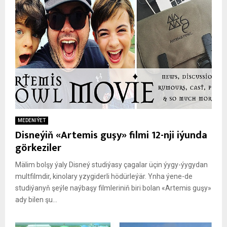
MEDENIÝET
Disneýiň «Artemis guşy» filmi 12-nji iýunda
görkeziler
Mälim bolşy ýaly Disneý studiýasy çagalar üçin ýygy-ýygydan
multfilmdir, kinolary yzygiderli hödürleýär. Ynha ýene-de
studiýanyň şeýle naýbaşy filmleriniň biri bolan «Artemis guşy»
ady bilen şu...