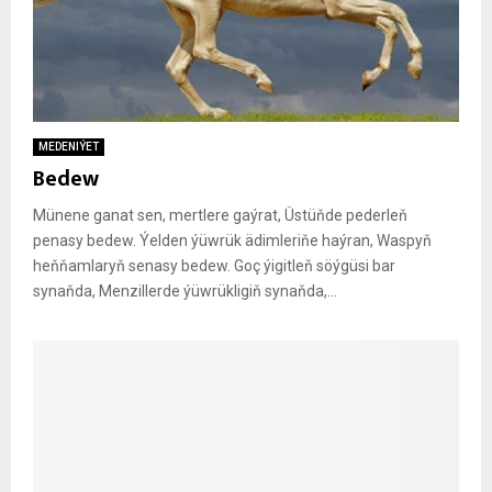
MEDENIÝET
Bedew
Münene ganat sen, mertlere gaýrat, Üstüňde pederleň
penasy bedew. Ýelden ýüwrük ädimleriňe haýran, Waspyň
heňňamlaryň senasy bedew. Goç ýigitleň söýgüsi bar
synaňda, Menzillerde ýüwrükligiň synaňda,...