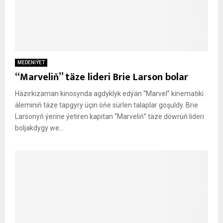
MEDENIÝET
“Marveliň” täze lideri Brie Larson bolar
Häzirkizaman kinosynda agdyklyk edýän “Marvel” kinematiki
äleminiň täze tapgyry üçin öňe sürlen talaplar goşuldy. Brie
Larsonyň ýerine ýetiren kapitan “Marveliň” täze döwrüň lideri
boljakdygy we...