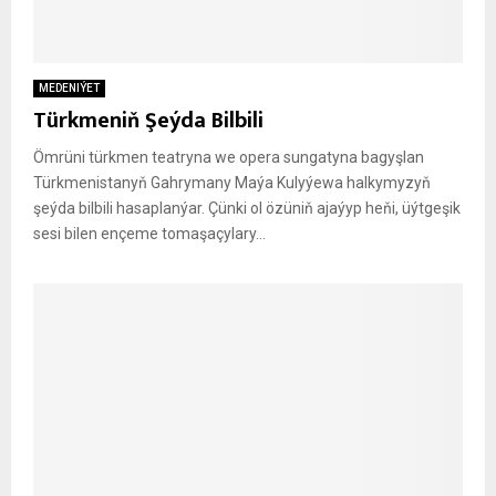
MEDENIÝET
Türkmeniň Şeýda Bilbili
Ömrüni türkmen teatryna we opera sungatyna bagyşlan
Türkmenistanyň Gahrymany Maýa Kulyýewa halkymyzyň
şeýda bilbili hasaplanýar. Çünki ol özüniň ajaýyp heňi, üýtgeşik
sesi bilen ençeme tomaşaçylary...