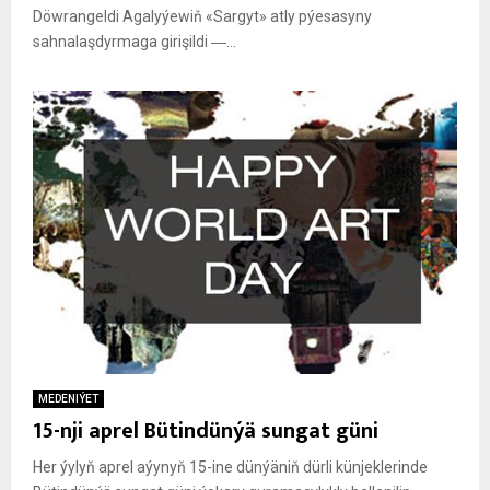
Döwrangeldi Agalyýewiň «Sargyt» atly pýesasyny
sahnalaşdyrmaga girişildi ―...
MEDENIÝET
15-nji aprel Bütindünýä sungat güni
Her ýylyň aprel aýynyň 15-ine dünýäniň dürli künjeklerinde