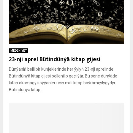
MEDENIÝET
23-nji aprel Bütindünýä kitap gijesi
Dünýäniň belli bir künjeklerinde her ýylyň 23-nji aprelinde
Bütindünýä kitap gijesi bellenilip geçilýär. Bu sene dünýäde
kitap okamagy söýýänler üçin milli kitap baýramçylygydyr.
Bütindünýä kitap...