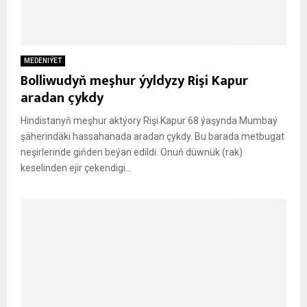
MEDENIÝET
Bolliwudyň meşhur ýyldyzy Rişi Kapur
aradan çykdy
Hindistanyň meşhur aktýory Rişi Kapur 68 ýaşynda Mumbaý
şäherindäki hassahanada aradan çykdy. Bu barada metbugat
neşirlerinde giňden beýan edildi. Onuň düwnük (rak)
keselinden ejir çekendigi...