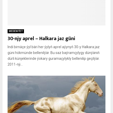
MEDENIÝET
30-njy aprel – Halkara jaz güni
Indi birnäçe ýyl bäri her ýylyň aprel aýynyň 30-y Halkara jaz
güni hökmünde bellenilýär. Bu saz baýramçylygy dünýäniň
dürli künjeklerinde ýokary guramaçylykly bellenilip geçilýär.
2011-nji...