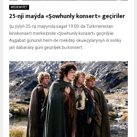
MEDENIÝET
25-nji maýda «Şowhunly konsert» geçiriler
Şu ýylyň 25-nji maýynda sagat 19:00-da Türkmenistan
kinokonsert merkezinde «Şowhunly konsert» geçirilýär.
Aşgabat gününiň hem-de mekdep okuwçylarynyň iň soňky
jaň dabarasy güni geçiriljek bu konsert...