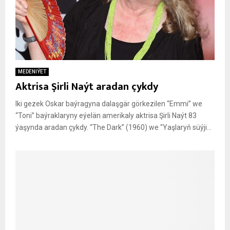
MEDENIÝET
Aktrisa Şirli Naýt aradan çykdy
Iki gezek Oskar baýragyna dalaşgär görkezilen “Emmi” we
“Toni” baýraklaryny eýelän amerikaly aktrisa Şirli Naýt 83
ýaşynda aradan çykdy. “The Dark” (1960) we “Yaşlaryň süýji...