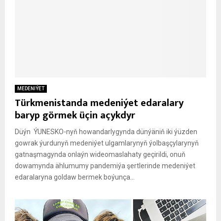
MEDENIÝET
Türkmenistanda medeniýet edaralary
baryp görmek üçin açykdyr
Düýn ÝUNESKO-nyň howandarlygynda dünýäniň iki ýüzden
gowrak ýurdunyň medeniýet ulgamlarynyň ýolbaşçylarynyň
gatnaşmagynda onlaýn wideomaslahaty geçirildi, onuň
dowamynda ählumumy pandemiýa şertlerinde medeniýet
edaralaryna goldaw bermek boýunça...