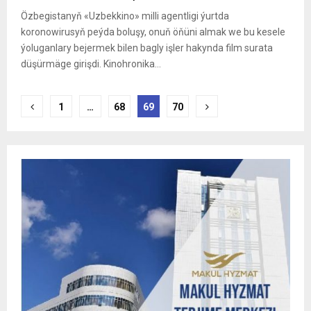
Özbegistanyň «Uzbekkino» milli agentligi ýurtda
koronowirusyň peýda boluşy, onuň öňüni almak we bu kesele
ýoluganlary bejermek bilen bagly işler hakynda film surata
düşürmäge girişdi. Kinohronika...
Posts
1
…
68
69
70
pagination