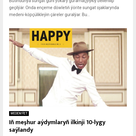
Bütindünýä sungat güni ýokary guramaçylykly bellenilip
geçilýär. Onda ençeme döwletiň ýörite sungat ojaklarynda
medeni-köpçülikleýin çäreler guralýar. Bu...
MEDENIÝET
Iñ meşhur aýdymlaryñ ilkinji 10-lygy
saýlandy