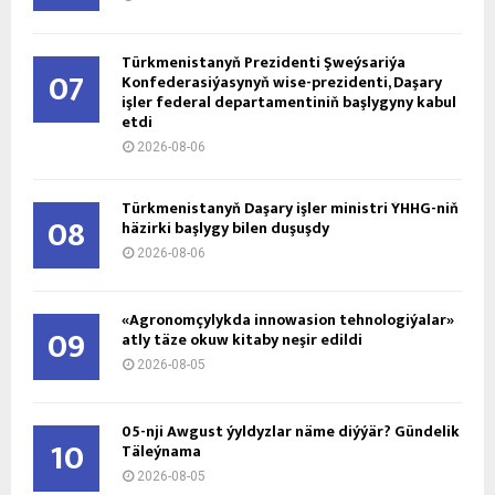
Türkmenistanyň Prezidenti Şweýsariýa
07
Konfederasiýasynyň wise-prezidenti, Daşary
işler federal departamentiniň başlygyny kabul
etdi
2026-08-06
Türkmenistanyň Daşary işler ministri ÝHHG-niň
08
häzirki başlygy bilen duşuşdy
2026-08-06
«Agronomçylykda innowasion tehnologiýalar»
09
atly täze okuw kitaby neşir edildi
2026-08-05
05-nji Awgust ýyldyzlar näme diýýär? Gündelik
10
Täleýnama
2026-08-05