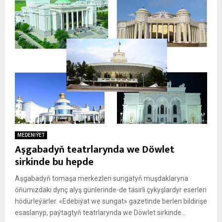
MEDENIÝET
Aşgabadyň teatrlarynda we Döwlet
sirkinde bu hepde
Aşgabadyň tomaşa merkezleri sungatyň muşdaklaryna
öňümizdäki dynç alyş günlerinde-de täsirli çykyşlardyr eserleri
hödürleýärler. «Edebiýat we sungat» gazetinde berlen bildirişe
esaslanyp, paýtagtyň teatrlarynda we Döwlet sirkinde...