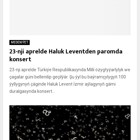
MEDENIÝET
23-nji aprelde Haluk Leventden paromda
konsert
23-nji aprelde Türkiýe Respublikasynda Milli özygtyýarlylyk we
çagalar güni bellenilip geçilýär. Şu ýyl bu baýramçylygyň 100
ýyllygynyň çäginde Haluk Levent İzmir aýlagynyň gämi
duralgasynda konsert...