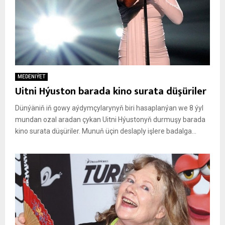
MEDENIÝET
Uitni Hýuston barada kino surata düşüriler
Dünýäniň iň gowy aýdymçylarynyň biri hasaplanýan we 8 ýyl
mundan ozal aradan çykan Uitni Hýustonyň durmuşy barada
kino surata düşüriler. Munuň üçin deslaply işlere badalga...