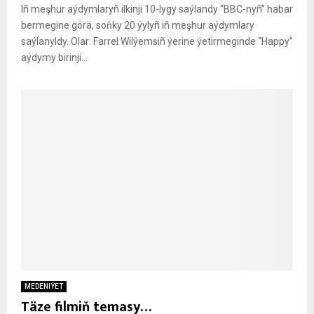
Iñ meşhur aýdymlaryñ ilkinji 10-lygy saýlandy “BBC-nyñ” habar
bermegine görä, soňky 20 ýylyñ iñ meşhur aýdymlary
saýlanyldy. Olar: Farrel Wilýemsiñ ýerine ýetirmeginde “Happy”
aýdymy birinji...
MEDENIÝET
Täze filmiň temasy…