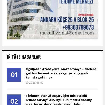
IŇ TÄZE HABARLAR
Oguljahan Atabaýewa: Maksadymyz – enelere
01
goldaw bermek arkaly sagdyn jemgyýeti
kemala getirmek
2026-08-07
Türkmenistanyň Daşary işler ministriniň
02
orunbasarynyň ABŞ-nyň Türkmenistandaky
wagtlaýyn işler ynanylan wekili bilen...