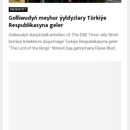
MEDENIÝET
Golliwudyň meşhur ýyldyzlary Türkiýe
Respublikasyna geler
Golliwudyň dünýä belli artistleri «X-The END Time» atly filmiň
birnäçe böleklerini düşürmäge Türkiýe Respublikasyna geler.
“The Lord of the Rings” filminiň baş gahrymany Eliýas Wud...