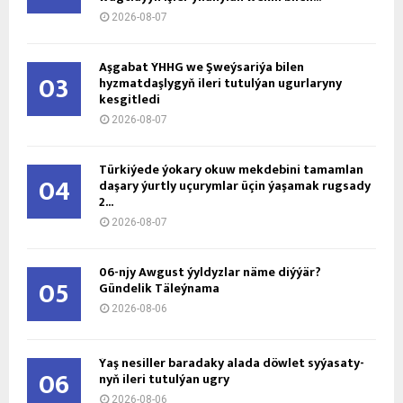
2026-08-07
Aşgabat ÝHHG we Şweýsariýa bilen
03
hyzmatdaşlygyň ileri tutulýan ugurlaryny
kesgitledi
2026-08-07
Türkiýede ýokary okuw mekdebini tamamlan
04
daşary ýurtly uçurymlar üçin ýaşamak rugsady
2...
2026-08-07
06-njy Awgust ýyldyzlar näme diýýär?
05
Gündelik Täleýnama
2026-08-06
Ýaş ne­sil­ler ba­ra­da­ky ala­da döw­let sy­ýa­sa­ty­
06
nyň ile­ri tu­tul­ýan ug­ry
2026-08-06