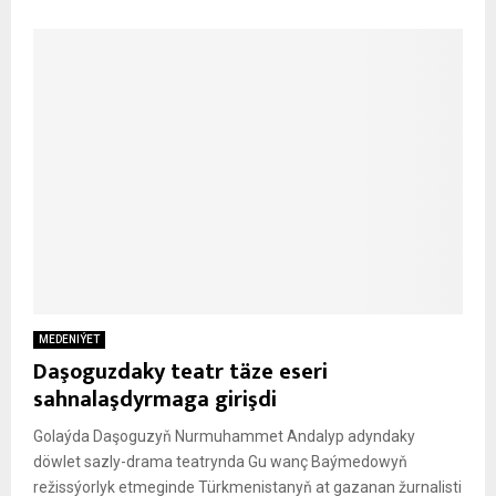
MEDENIÝET
Daşoguzdaky teatr täze eseri
sahnalaşdyrmaga girişdi
Golaýda Daşoguzyň Nurmuhammet Andalyp adyndaky
döwlet sazly-drama teatrynda Gu wanç Baýmedowyň
režissýorlyk etmeginde Türkmenistanyň at gazanan žurnalisti