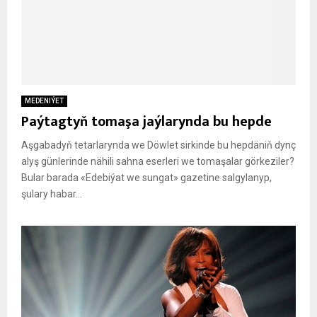
MEDENIÝET
Paýtagtyň tomaşa jaýlarynda bu hepde
Aşgabadyň tetarlarynda we Döwlet sirkinde bu hepdäniň dynç
alyş günlerinde nähili sahna eserleri we tomaşalar görkeziler?
Bular barada «Edebiýat we sungat» gazetine salgylanyp,
şulary habar...