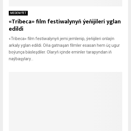
MEDENIÝET
«Tribeca» film festiwalynyň ýeňijileri yglan
edildi
«Tribeca» film festiwalynyň jemi jemlenip, ýeňijileri onlaýn
arkaly yglan edildi. Oňa gatnaşan filmler esasan hem üç ugur
boýunça bäsleşdiler. Olaryň içinde eminler tarapyndan iň
naýbaşylary...