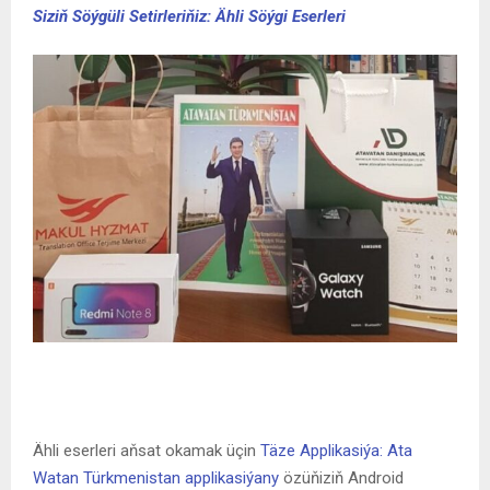
Siziň Söýgüli Setirleriňiz: Ähli Söýgi Eserleri
Ähli eserleri aňsat okamak üçin
Täze Applikasiýa: Ata
Watan Türkmenistan applikasiýany
özüňiziň Android