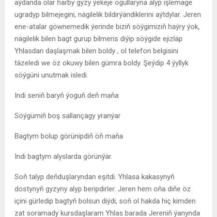
aýdanda olar harby gyzy ýekeje ogullaryna alyp işlemäge
ugradyp bilmejegini, nägilelik bildirýändiklerini aýtdylar. Jeren
ene-atalar göwnemedik ýerinde biziň söýgimiziň haýry ýok,
nägilelik bilen bagt gurup bilmeris diýip söýgide ejizläp
Yhlasdan daşlaşmak bilen boldy , ol telefon belgisini
täzeledi we öz okuwy bilen gümra boldy. Şeýdip 4 ýyllyk
söýgüni unutmak isledi.
Indi seniň baryň ýoguň deň maňa
Söýgümiň boş sallançagy yranýar
Bagtym bolup görünipdiň öň maňa
Indi bagtym alyslarda görünýär.
Soň talyp deňduşlaryndan eşitdi. Yhlasa kakasynyň
dostynyň gyzyny alyp beripdirler. Jeren hem oňa diňe öz
içini gürledip bagtyň bolsun diýdi, soň ol hakda hiç kimden
zat soramady kursdaşlaram Yhlas barada Jereniň ýanynda