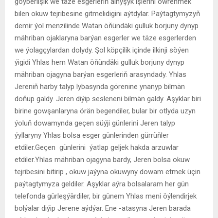
goýberlişik we täze esgerleriň alnyşyk işlerini öwrenmek
bilen okuw tejribesine gitmelidigini aýtdylar. Paýtagtymyzyň
demir ýol menzilinde Watan öňündäki gulluk borjuny dynyp
mähriban ojaklaryna barýan esgerler we täze esgerlerden
we ýolagçylardan dolydy. Şol köpçilik içinde ilkinji söýen
ýigidi Yhlas hem Watan öňündäki gulluk borjuny dynyp
mähriban ojagyna barýan esgerleriň arasyndady. Yhlas
Jereniň harby talyp lybasynda görenine ynanyp bilmän
doňup galdy. Jeren diýip sesleneni bilmän galdy. Aşyklar biri
birine gowşanlaryna örän begendiler, bular bir otlyda uzyn
ýoluň dowamynda geçen süýji günlerini Jeren talyp
ýyllaryny Yhlas bolsa esger günlerinden gürrüňler
etdiler.Geçen günlerini ýatlap geljek hakda arzuwlar
etdiler.Yhlas mähriban ojagyna bardy, Jeren bolsa okuw
tejribesini bitirip , okuw jaýyna okuwyny dowam etmek üçin
paýtagtymyza geldiler. Aşyklar aýra bolsalaram her gün
telefonda gürleşýärdiler, bir günem Yhlas meni öýlendirjek
bolýalar diýip Jerene aýdýar. Ene -atasyna Jeren barada