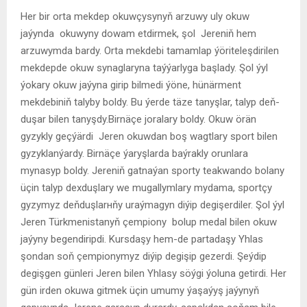
Her bir orta mekdep okuwçysynyň arzuwy uly okuw
jaýynda okuwyny dowam etdirmek, şol Jereniň hem
arzuwymda bardy. Orta mekdebi tamamlap ýöriteleşdirilen
mekdepde okuw synaglaryna taýýarlyga başlady. Şol ýyl
ýokary okuw jaýyna girip bilmedi ýöne, hünärment
mekdebiniň talyby boldy. Bu ýerde täze tanyşlar, talyp deň-
duşar bilen tanyşdy.Birnäçe joralary boldy. Okuw örän
gyzykly geçýärdi Jeren okuwdan boş wagtlary sport bilen
gyzyklanýardy. Birnäçe ýaryşlarda baýrakly orunlara
mynasyp boldy. Jereniň gatnaýan sporty teakwando bolany
üçin talyp deхduşlary we mugallymlary mydama, sportçy
gyzymyz deňduşlarнňy uraýmagyn diýip degişerdiler. Şol ýyl
Jeren Türkmenistanyň çempiony bolup medal bilen okuw
jaýyny begendiripdi. Kursdaşy hem-de partadaşy Yhlas
şondan soň çempionymyz diýip degişip gezerdi. Şeýdip
degişgen günleri Jeren bilen Yhlasy söýgi ýoluna getirdi. Her
gün irden okuwa gitmek üçin umumy ýaşaýyş jaýynyň