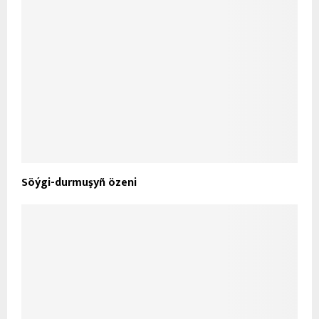
Söýgi-durmuşyñ özeni