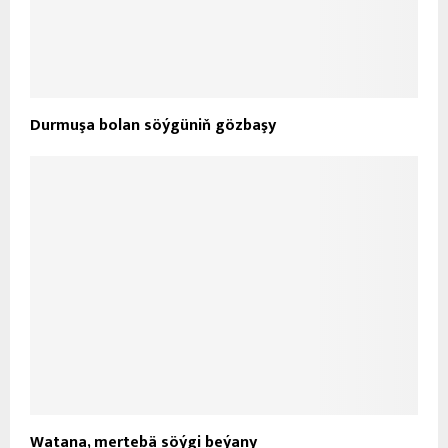
Durmuşa bolan söýgüniň gözbaşy
Watana, mertebä söýgi beýany