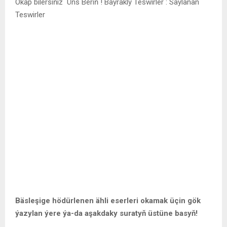
Okap bilersiňiz
Üns Beriň ! Baýrakly Teswirler : Saýlanan
Teswirler
Bäsleşige hödürlenen ähli eserleri okamak üçin gök
ýazylan ýere ýa-da aşakdaky suratyň üstüne basyň!