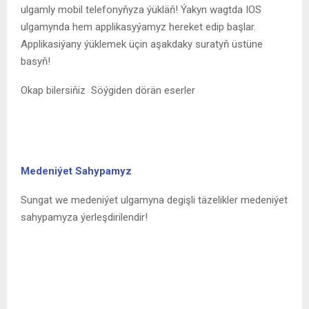
ulgamly mobil telefonyňyza ýükläň! Ýakyn wagtda IOS
ulgamynda hem applikasyýamyz hereket edip başlar.
Applikasiýany ýüklemek üçin aşakdaky suratyň üstüne
basyň!
Okap bilersiňiz
Söýgiden dörän eserler
Medeniýet Sahypamyz
Sungat we medeniýet ulgamyna degişli täzelikler medeniýet
sahypamyza ýerleşdirilendir!