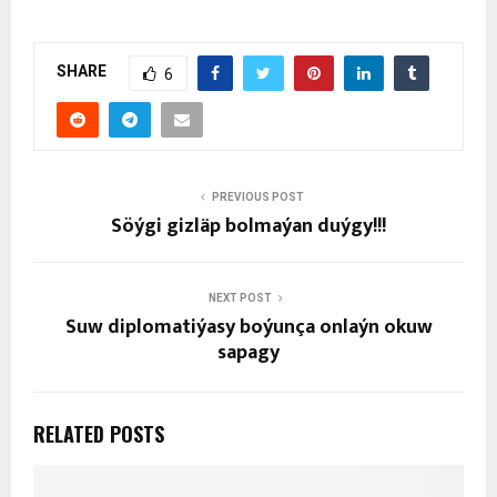
SHARE
6
PREVIOUS POST
Söýgi gizläp bolmaýan duýgy!!!
NEXT POST
Suw diplomatiýasy boýunça onlaýn okuw
sapagy
RELATED POSTS