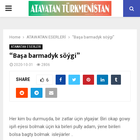
PRIMARY
MENU
Home
ATAWATAN ESERLERİ
“Başa barmadyk söýgi”
ATAWATAN ESERLERİ
“Başa barmadyk söýgi”
2020-10-31
2806
SHARE
6
Her kim bu durmuşda, bir zatlar üçin ylgaýar. Biri okap gowy
işiň eýesi bolmak üçin kä birleri pully adam, ýene birileri
bolsa bagty bolmak isleýärler ..