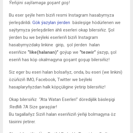
Ýeňijini saýlamaga goşant goş!
Bu eser şeýle hem biziň resmi Instagram hasabymyza
ýerleşdirildi.
Gök ýazylan ýerden
bäsleşige hödürlenen we
saýtymyza ýerleşdirilen ähli eserleri okap bilersiňiz. Şol
ýerden bu we beýleki eserleriň biziň Instagram
hasabymyzdaky linkine girip, şol ýerden halan
eseriňize
“like(halanan)”
goýup we
“teswir”
ýazyp, şol
eseriň has köp okalmagyna goşant goşup bilersiňiz!
Siz eger bu eseri halan bolsaňyz, onda, bu eseri (we linkini)
özüňiziň IMO, Facebook, Twitter we beýleki
hasaplaryňyzdan halk köpçüligine ýetirip bilersiňiz!
Okap bilersiňiz
“Ata Watan Eserleri” döredijilik bäsleşigi
:RedMi 7A Size garaşýar!
Bu tagallaňyz Siziň halan eseriňiziň ýeňiji bolmagyna öz
täsirini ýetirer.