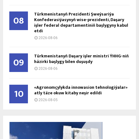
Türkmenistanyň Prezidenti Şweýsariýa
08
Konfederasiýasynyň wise-prezidenti, Daşary
işler federal departamentiniň başlygyny kabul
etdi
2026-08-06
Türkmenistanyň Daşary işler ministri ÝHHG-niň
09
häzirki başlygy bilen duşuşdy
2026-08-06
«Agronomçylykda innowasion tehnologiýalar»
10
atly täze okuw kitaby neşir edildi
2026-08-05