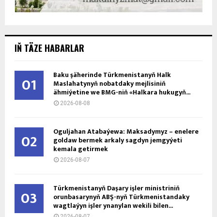
IŇ TÄZE HABARLAR
Baku şäherinde Türkmenistanyň Halk
01
Maslahatynyň nobatdaky mejlisiniň
ähmiýetine we BMG-niň «Halkara hukugyň...
2026-08-08
Oguljahan Atabaýewa: Maksadymyz – enelere
02
goldaw bermek arkaly sagdyn jemgyýeti
kemala getirmek
2026-08-07
Türkmenistanyň Daşary işler ministriniň
03
orunbasarynyň ABŞ-nyň Türkmenistandaky
wagtlaýyn işler ynanylan wekili bilen...
2026-08-07