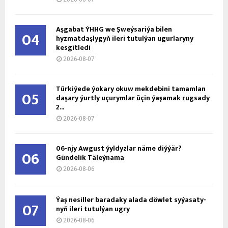
Aşgabat ÝHHG we Şweýsariýa bilen
04
hyzmatdaşlygyň ileri tutulýan ugurlaryny
kesgitledi
2026-08-07
Türkiýede ýokary okuw mekdebini tamamlan
05
daşary ýurtly uçurymlar üçin ýaşamak rugsady
2...
2026-08-07
06-njy Awgust ýyldyzlar näme diýýär?
06
Gündelik Täleýnama
2026-08-06
Ýaş ne­sil­ler ba­ra­da­ky ala­da döw­let sy­ýa­sa­ty­
07
nyň ile­ri tu­tul­ýan ug­ry
2026-08-06