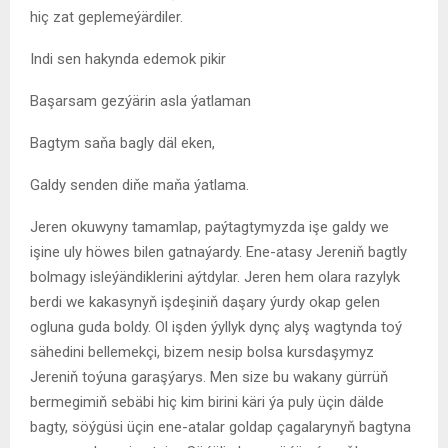
hiç zat geplemeýärdiler.
Indi sen hakynda edemok pikir
Başarsam gezýärin asla ýatlaman
Bagtym saňa bagly däl eken,
Galdy senden diňe maňa ýatlama.
Jeren okuwyny tamamlap, paýtagtymyzda işe galdy we
işine uly höwes bilen gatnaýardy. Ene-atasy Jereniň bagtly
bolmagy isleýändiklerini aýtdylar. Jeren hem olara razylyk
berdi we kakasynyň işdeşiniň daşary ýurdy okap gelen
ogluna guda boldy. Ol işden ýyllyk dynç alyş wagtynda toý
sähedini bellemekçi, bizem nesip bolsa kursdaşymyz
Jereniň toýuna garaşýarys. Men size bu wakany gürrüň
bermegimiň sebäbi hiç kim birini käri ýa puly üçin dälde
bagty, söýgüsi üçin ene-atalar goldap çagalarynyň bagtyna