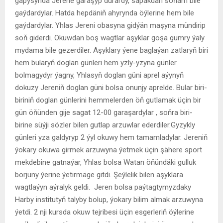
gapysynda Jerene garaşyp durardy, sapakdan soňam bile
gaýdardylar. Hatda hepdäniň ahyrynda öýlerine hem bile
gaýdardylar. Yhlas Jereni obasyna gidýän maşyna mündirip
soň giderdi. Okuwdan boş wagtlar aşyklar goşa gumry ýaly
mydama bile gezerdiler. Aşyklary ýene baglaýan zatlaryň biri
hem bularyň doglan günleri hem yzly-yzyna günler
bolmagydyr ýagny, Yhlasyň doglan güni aprel aýynyň
dokuzy Jereniň doglan güni bolsa onunjy aprelde. Bular biri-
biriniň doglan günlerini hemmelerden öň gutlamak üçin bir
gün öňünden gije sagat 12-00 garaşardylar , soňra biri-
birine süýji sözler bilen gutlap arzuwlar ederdiler.Gyzykly
günleri yza galdyryp 2 ýyl okuwy hem tamamladylar. Jereniň
ýokary okuwa girmek arzuwyna ýetmek üçin şähere sport
mekdebine gatnaýar, Yhlas bolsa Watan öňündäki gulluk
borjuny ýerine ýetirmäge gitdi. Şeýlelik bilen aşyklara
wagtlaýyn aýralyk geldi. Jeren bolsa paýtagtymyzdaky
Harby institutyň talyby bolup, ýokary bilim almak arzuwyna
ýetdi. 2 nji kursda okuw tejribesi üçin esgerleriň öýlerine