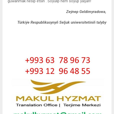
guwanmak nesip etsin . Söýülip hem söýüp ýaşaň!
Zeýnep Geldimyradowa
,
Türkiýe Respublikasynyň Seljuk uniwersitetiniň talyby