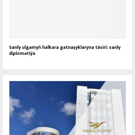
IŇ TÄZE HABARLAR
Türkmenistanda «Lebapgazçykaryş» müdirligi
01
gaz çykarmak boýunça ýarym ýyllyk
meýilnamany artygy bilen ýerine...
2026-08-10
“Türkmennebit”-“Petronas” hyzmatdaşlygy:
02
täze gaz akymy alyndy
2026-08-10