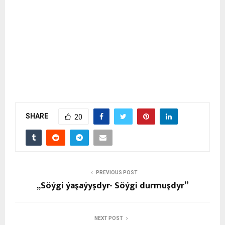
RELATED POSTS
Oguzhandan gaýdýan keremli toprak, saňa ýetmek
üçin urýar bu gursak!