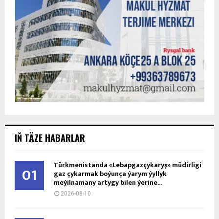
Türkmenistanyň ilçisi ABŞ-nyň Döwlet
03
sekretarynyň orunbasary bilen geçirilen
duşuşyga gatnaşdy
2026-08-09
Türkmen hünärmenleri halkara emeli aň
04
filmleri festiwalyna gatnaşmaga çagyrylýar
2026-08-09
Gökderede ýangyn-amaly sporty boýunça
05
nobatdaky bäsleşik geçirildi
2026-08-09
Türkmen okuwçylary “IWISE Global Final
06
London 2026” halkara bäsleşiginde uly üstünlik
gazandy
2026-08-09