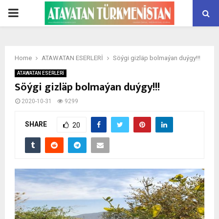
PRIMARY
MENU
Home
ATAWATAN ESERLERİ
Söýgi gizläp bolmaýan duýgy!!!
ATAWATAN ESERLERİ
Söýgi gizläp bolmaýan duýgy!!!
2020-10-31
9299
SHARE
20