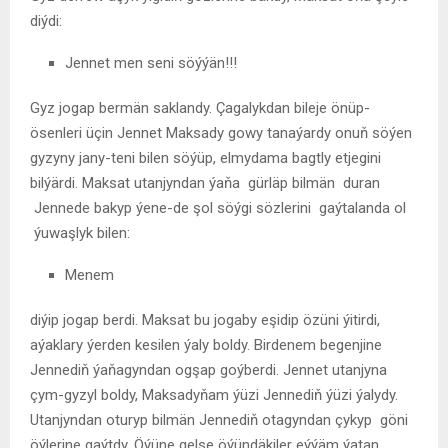
diýdi:
Jennet men seni söýýän!!!
Gyz jogap bermän saklandy. Çagalykdan bileje önüp-
ösenleri üçin Jennet Maksady gowy tanaýardy onuň söýen
gyzyny jany-teni bilen söýüp, elmydama bagtly etjegini
bilýärdi. Maksat utanjyndan ýaňa gürläp bilmän duran
Jennede bakyp ýene-de şol söýgi sözlerini gaýtalanda ol
ýuwaşlyk bilen:
Menem
diýip jogap berdi. Maksat bu jogaby eşidip özüni ýitirdi,
aýaklary ýerden kesilen ýaly boldy. Birdenem begenjine
Jennediň ýaňagyndan ogşap goýberdi. Jennet utanjyna
çym-gyzyl boldy, Maksadyňam ýüzi Jennediň ýüzi ýalydy.
Utanjyndan oturyp bilmän Jennediň otagyndan çykyp göni
öýlerine gaýtdy. Öýüne gelse öýündäkiler eýýäm ýatan