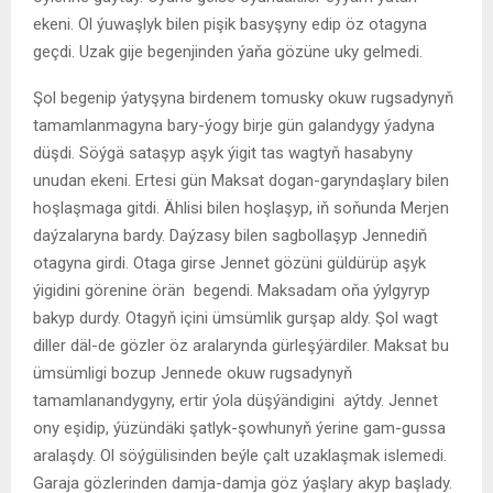
ekeni. Ol ýuwaşlyk bilen pişik basyşyny edip öz otagyna
geçdi. Uzak gije begenjinden ýaňa gözüne uky gelmedi.
Şol begenip ýatyşyna birdenem tomusky okuw rugsadynyň
tamamlanmagyna bary-ýogy birje gün galandygy ýadyna
düşdi. Söýgä sataşyp aşyk ýigit tas wagtyň hasabyny
unudan ekeni. Ertesi gün Maksat dogan-garyndaşlary bilen
hoşlaşmaga gitdi. Ählisi bilen hoşlaşyp, iň soňunda Merjen
daýzalaryna bardy. Daýzasy bilen sagbollaşyp Jennediň
otagyna girdi. Otaga girse Jennet gözüni güldürüp aşyk
ýigidini görenine örän begendi. Maksadam oňa ýylgyryp
bakyp durdy. Otagyň içini ümsümlik gurşap aldy. Şol wagt
diller däl-de gözler öz aralarynda gürleşýärdiler. Maksat bu
ümsümligi bozup Jennede okuw rugsadynyň
tamamlanandygyny, ertir ýola düşýändigini aýtdy. Jennet
ony eşidip, ýüzündäki şatlyk-şowhunyň ýerine gam-gussa
aralaşdy. Ol söýgülisinden beýle çalt uzaklaşmak islemedi.
Garaja gözlerinden damja-damja göz ýaşlary akyp başlady.