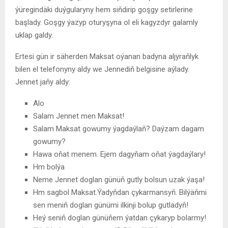
ýüregindäki duýgularyny hem siňdirip goşgy setirlerine
başlady. Goşgy ýazyp oturyşyna ol eli kagyzdyr galamly
uklap galdy.
Ertesi gün ir säherden Maksat oýanan badyna aljyraňlyk
bilen el telefonyny aldy we Jennediň belgisine aýlady.
Jennet jaňy aldy:
Alo
Salam Jennet men Maksat!
Salam Maksat gowumy ýagdaýlaň? Daýzam dagam
gowumy?
Hawa oňat menem. Ejem dagyňam oňat ýagdaýlary!
Hm bolýa
Neme Jennet doglan günüň gutly bolsun uzak ýaşa!
Hm sagbol Maksat.Ýadyňdan çykarmansyň. Bilýäňmi
sen meniň doglan günümi ilkinji bolup gutladyň!
Heý seniň doglan günüňem ýatdan çykaryp bolarmy!