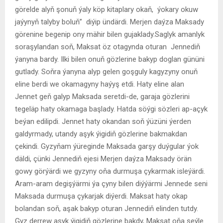
görelde alyň şonuň ýaly köp kitaplary okaň, ýokary okuw
jaýynyň talyby boluň” diýip ündärdi. Merjen daýza Maksady
görenine begenip ony mähir bilen gujaklady.Saglyk amanlyk
soraşylandan soň, Maksat öz otagynda oturan Jennediň
ýanyna bardy. Ilki bilen onuň gözlerine bakyp doglan gününi
gutlady. Soňra ýanyna alyp gelen goşguly kagyzyny onuň
eline berdi we okamagyny haýyş etdi. Haty eline alan
Jennet geň galyp Maksada seretdi-de, garaja gözlerini
tegeläp haty okamaga başlady. Hatda söýgi sözleri ap-açyk
beýan edilipdi. Jennet haty okandan soň ýüzüni ýerden
galdyrmady, utandy aşyk ýigidiň gözlerine bakmakdan
çekindi. Gyzyňam ýüreginde Maksada garşy duýgular ýok
däldi, çünki Jennediň ejesi Merjen daýza Maksady örän
gowy görýärdi we gyzyny oňa durmuşa çykarmak isleýärdi.
Aram-aram degişýärmi ýa çyny bilen diýýärmi Jennede seni
Maksada durmuşa çykarjak diýerdi. Maksat haty okap
bolandan soň, aşak bakyp oturan Jennediň elinden tutdy.
Gyz derrew aşyk ýigidiň gözlerine bakdy, Maksat oňa şeýle