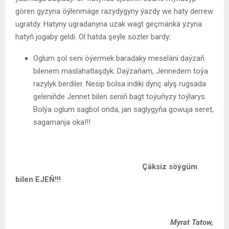
gören gyzyna öýlenmäge razydygyny ýazdy we haty derrew
ugratdy. Hatyny ugradanyna uzak wagt geçmänkä yzyna
hatyň jogaby geldi. Ol hatda şeýle sözler bardy:
Oglum şol seni öýermek baradaky meseläni daýzaň
bilenem maslahatlaşdyk. Daýzaňam, Jennedem toýa
razylyk berdiler. Nesip bolsa indiki dynç alyş rugsada
geleniňde Jennet bilen seniň bagt toýuňyzy toýlarys.
Bolýa oglum sagbol onda, jan saglygyňa gowuja seret,
sagamanja oka!!!
Çäksiz söýgüm
bilen EJEŇ!!!
Myrat
Tatow,