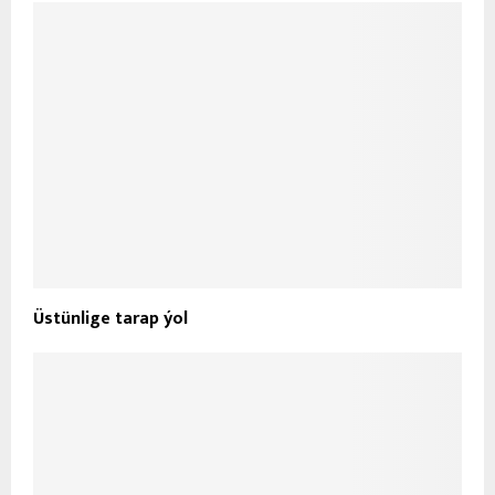
Sanly ulgamyň halkara gatnaşyklaryna täsiri: sanly
diplomatiýa