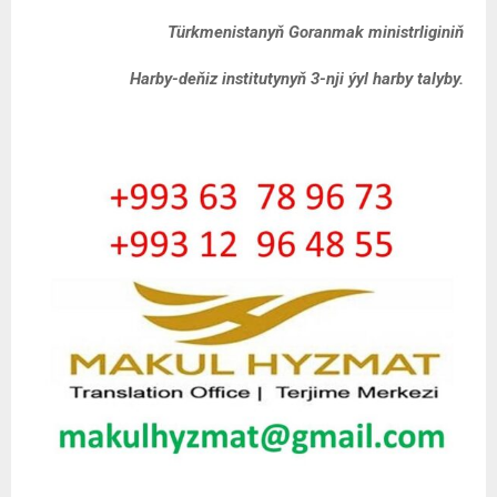
Türkmenistanyň Goranmak ministrliginiň
Harby-deňiz institutynyň
3-nji ýyl harby talyby.