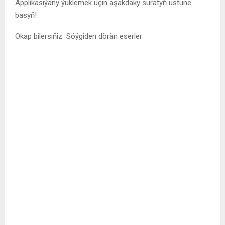
Applikasiýany ýüklemek üçin aşakdaky suratyň üstüne
basyň!
Okap bilersiňiz
Söýgiden dörän eserler
Tehnologiýa Sahypamyz
Tehnologiýa dünýäsinde bolup geçýän wakalar we täze
açyşlar bilen gyzyklanmaýan okyjy ýok bolsa gerek!