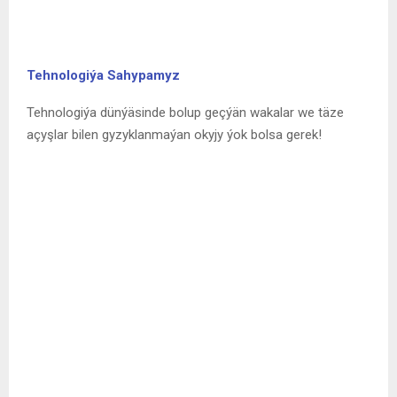
SHARE
20
PREVIOUS POST
,,Söýgi ýaşaýyşdyr- Söýgi durmuşdyr”
NEXT POST
“Başa barmadyk söýgi”