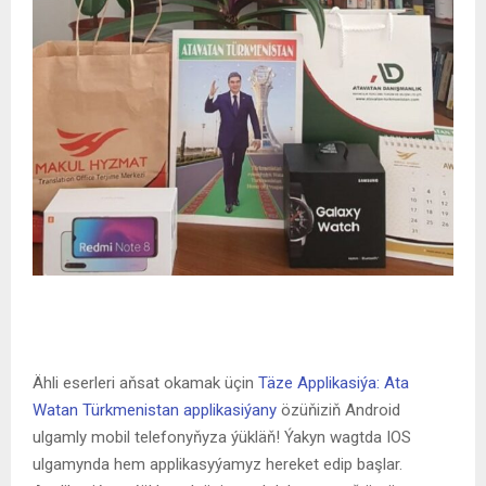
Ähli eserleri aňsat okamak üçin
Täze Applikasiýa: Ata
Watan Türkmenistan applikasiýany
özüňiziň Android
ulgamly mobil telefonyňyza ýükläň! Ýakyn wagtda IOS
ulgamynda hem applikasyýamyz hereket edip başlar.