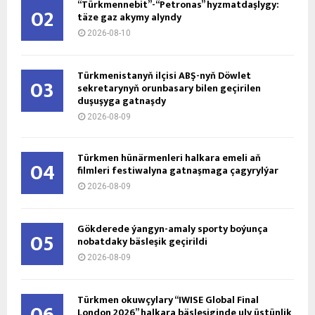
Lionel Messiniň kakasy aradan çykdy
07
2026-08-09
Özbegistanyň we ABŞ-nyň Prezidentleriniň
08
telefon söhbetdeşligi
2026-08-09
“Air Belgium” Aşgabat arkaly yzygiderli ýük
09
awiagatnawyny açdy
2026-08-09
Belarusyň Aşgabatdaky ilçihanasy elektron
10
ýazgy ulgamyna geçdi
2026-08-09