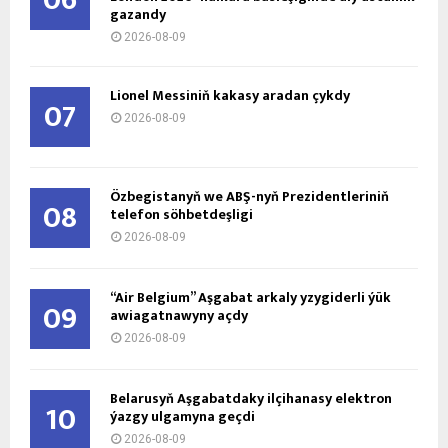
@2026 - atavatan-turkmenistan.com. All Right Reserved.