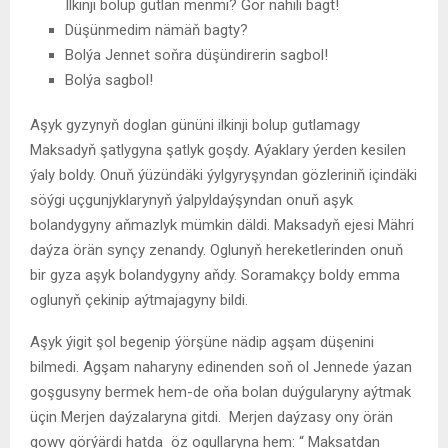
Ilkinji bolup gutlan menmi? Gör nähili bagt!
Düşünmedim nämäň bagty?
Bolýa Jennet soňra düşündirerin sagbol!
Bolýa sagbol!
Aşyk gyzynyň doglan gününi ilkinji bolup gutlamagy
Maksadyň şatlygyna şatlyk goşdy. Aýaklary ýerden kesilen
ýaly boldy. Onuň ýüzündäki ýylgyryşyndan gözleriniň içindäki
söýgi uçgunjyklarynyň ýalpyldaýşyndan onuň aşyk
bolandygyny aňmazlyk mümkin däldi. Maksadyň ejesi Mähri
daýza örän synçy zenandy. Oglunyň hereketlerinden onuň
bir gyza aşyk bolandygyny aňdy. Soramakçy boldy emma
oglunyň çekinip aýtmajagyny bildi.
Aşyk ýigit şol begenip ýörşüne nädip agşam düşenini
bilmedi. Agşam naharyny edinenden soň ol Jennede ýazan
goşgusyny bermek hem-de oňa bolan duýgularyny aýtmak
üçin Merjen daýzalaryna gitdi. Merjen daýzasy ony örän
gowy görýärdi hatda öz ogullaryna hem: “ Maksatdan