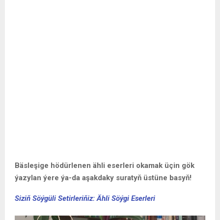
Bäsleşige hödürlenen ähli eserleri okamak üçin gök
ýazylan ýere ýa-da aşakdaky suratyň üstüne basyň!
Siziň Söýgüli Setirleriňiz: Ähli Söýgi Eserleri