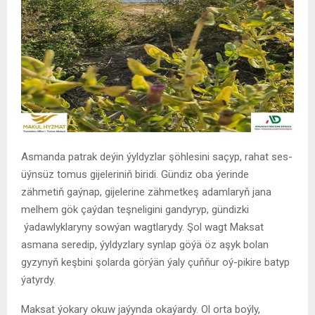
Asmanda patrak deýin ýyldyzlar şöhlesini saçyp, rahat ses-
üýnsüz tomus gijeleriniň biridi. Gündiz oba ýerinde
zähmetiň gaýnap, gijelerine zähmetkeş adamlaryň jana
melhem gök çaýdan teşneligini gandyryp, gündizki
ýadawlyklaryny sowýan wagtlarydy. Şol wagt Maksat
asmana seredip, ýyldyzlary synlap göýä öz aşyk bolan
gyzynyň keşbini şolarda görýän ýaly çuňňur oý-pikire batyp
ýatyrdy.
Maksat ýokary okuw jaýynda okaýardy. Ol orta boýly,