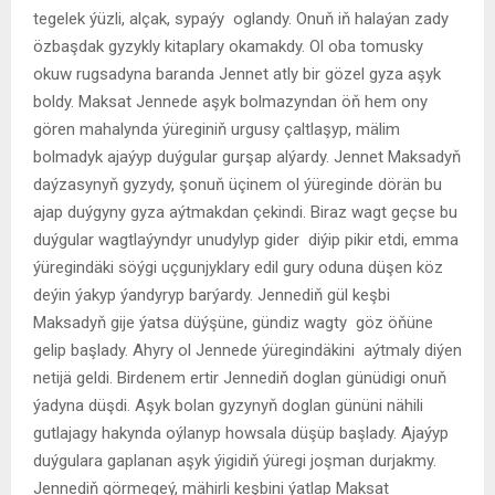
tegelek ýüzli, alçak, sypaýy oglandy. Onuň iň halaýan zady
özbaşdak gyzykly kitaplary okamakdy. Ol oba tomusky
okuw rugsadyna baranda Jennet atly bir gözel gyza aşyk
boldy. Maksat Jennede aşyk bolmazyndan öň hem ony
gören mahalynda ýüreginiň urgusy çaltlaşyp, mälim
bolmadyk ajaýyp duýgular gurşap alýardy. Jennet Maksadyň
daýzasynyň gyzydy, şonuň üçinem ol ýüreginde dörän bu
ajap duýgyny gyza aýtmakdan çekindi. Biraz wagt geçse bu
duýgular wagtlaýyndyr unudylyp gider diýip pikir etdi, emma
ýüregindäki söýgi uçgunjyklary edil gury oduna düşen köz
deýin ýakyp ýandyryp barýardy. Jennediň gül keşbi
Maksadyň gije ýatsa düýşüne, gündiz wagty göz öňüne
gelip başlady. Ahyry ol Jennede ýüregindäkini aýtmaly diýen
netijä geldi. Birdenem ertir Jennediň doglan günüdigi onuň
ýadyna düşdi. Aşyk bolan gyzynyň doglan gününi nähili
gutlajagy hakynda oýlanyp howsala düşüp başlady. Ajaýyp
duýgulara gaplanan aşyk ýigidiň ýüregi joşman durjakmy.
Jennediň görmegeý, mähirli keşbini ýatlap Maksat