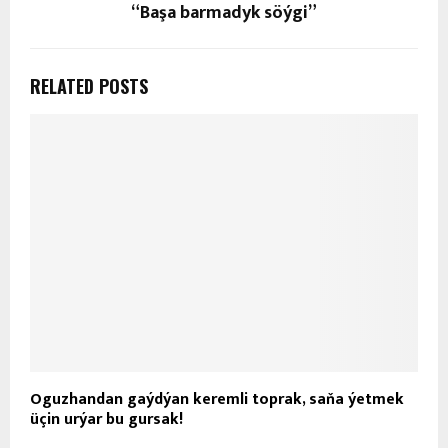
Üstünlige tarap ýol