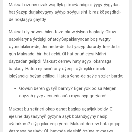
Maksat özüniň uzak wagtlyk gitmeýändigini, ýygy-ýygydan
hat ýazyp durjakdygyny aýdyp söýgülisini biraz köşeşdirdi-
de hoşlaşyp gaýtdy.
Maksat uly höwes bilen täze okuw ýylyna başlady. Okuw
sapaklaryna ýetişigi oňatdy.Sapaklaryndan boş wagty
öýündäkilere-de, Jennede-de hat ýazyp durardy. Ine-de bir
gün Maksada bir hat geldi. Ol hat onuň ejesi Mähri
daýzadan gelipdi. Maksat derrew haty açyp okamaga
başlady. Hatda ejesiniň ony öýerip, öýli-işikli etmek
isleýändigi beýan edilipdi. Hatda ýene-de şeýle sözler bardy:
Göwün beren gyzyň barmy? Eger ýok bolsa Merjen
daýzaň gyzy Jennedi saňa mynasyp görýärin!
Maksat bu setirleri okap ganat baglap uçaýjak boldy. Ol
ejesine daýzasynyň gyzyna aşyk bolandygyny nädip
aýdarkam? diýip pikir edip ýördi. Maksat derrew hata jogap
ýazmaga başlady. Ol hatynda ejesiniň özüne mynasyp