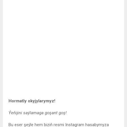
Hormatly okyjylarymyz!
Ýeňijini saýlamaga goşant goş!
Bu eser şeýle hem biziň resmi Instagram hasabymyza