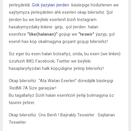
ýerleşdirildi.
Gök ýazylan ýerden
bäsleşige hödürlenen we
saýtymyza ýerleşdirilen ähli eserleri okap bilersiňiz. Şol
ýerden bu we beýleki eserleriň biziň Instagram
hasabymyzdaky linkine girip, şol ýerden halan
eseriňize
“like(halanan)”
goýup we
“teswir”
ýazyp, şol
eseriň has köp okalmagyna goşant goşup bilersiňiz!
Siz eger bu eseri halan bolsaňyz, onda, bu eseri (we linkini)
özüňiziň IMO, Facebook, Twitter we beýleki
hasaplaryňyzdan halk köpçüligine ýetirip bilersiňiz!
Okap bilersiňiz
“Ata Watan Eserleri” döredijilik bäsleşigi
:RedMi 7A Size garaşýar!
Bu tagallaňyz Siziň halan eseriňiziň ýeňiji bolmagyna öz
täsirini ýetirer.
Okap bilersiňiz
Üns Beriň ! Baýrakly Teswirler : Saýlanan
Teswirler