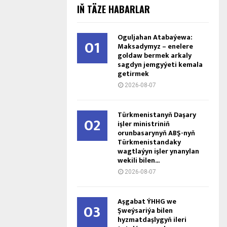
IŇ TÄZE HABARLAR
Oguljahan Atabaýewa:
01
Maksadymyz – enelere
goldaw bermek arkaly
sagdyn jemgyýeti kemala
getirmek
2026-08-07
Türkmenistanyň Daşary
02
işler ministriniň
orunbasarynyň ABŞ-nyň
Türkmenistandaky
wagtlaýyn işler ynanylan
wekili bilen...
2026-08-07
Aşgabat ÝHHG we
03
Şweýsariýa bilen
hyzmatdaşlygyň ileri