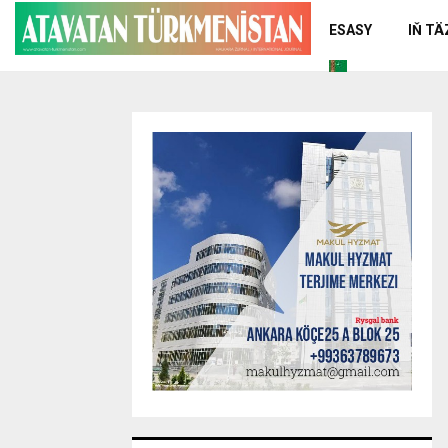
ESASY
IŇ T