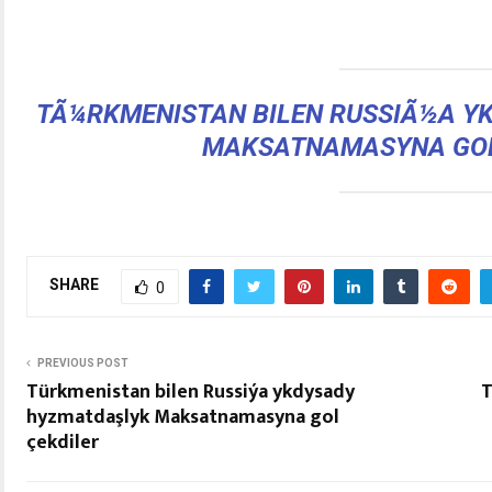
TÃ¼RKMENISTAN BILEN RUSSIÃ½A Y
MAKSATNAMASYNA GOL
SHARE
0
PREVIOUS POST
Türkmenistan bilen Russiýa ykdysady
T
hyzmatdaşlyk Maksatnamasyna gol
çekdiler