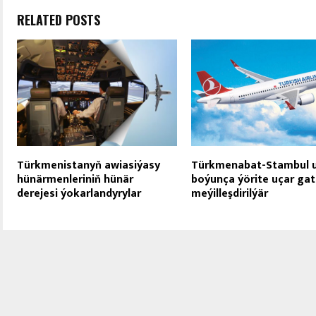
RELATED POSTS
Türkmenistanyň awiasiýasy
Türkmenabat-Stambul 
hünärmenleriniň hünär
boýunça ýörite uçar ga
derejesi ýokarlandyrylar
meýilleşdirilýär