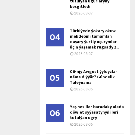
tutulýan ugurlaryny
kesgitledi
2026-08-07
Türkiýede ýokary okuw
04
mekdebini tamamlan
daşary ýurtly uçurymlar
üçin ýaşamak rugsady 2...
2026-08-07
06-njy Awgust ýyldyzlar
05
näme diýýär? Gündelik
Täleýnama
2026-08-06
Ýaş ne­sil­ler ba­ra­da­ky ala­da
06
döw­let sy­ýa­sa­ty­nyň ile­ri
tu­tul­ýan ug­ry
2026-08-06