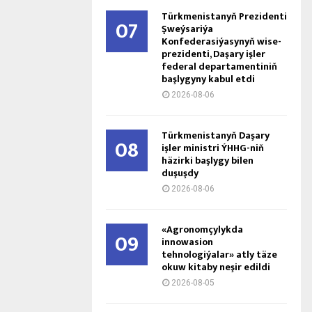
Türkmenistanyň Prezidenti
07
Şweýsariýa
Konfederasiýasynyň wise-
prezidenti, Daşary işler
federal departamentiniň
başlygyny kabul etdi
2026-08-06
Türkmenistanyň Daşary
08
işler ministri ÝHHG-niň
häzirki başlygy bilen
duşuşdy
2026-08-06
«Agronomçylykda
09
innowasion
tehnologiýalar» atly täze
okuw kitaby neşir edildi
2026-08-05