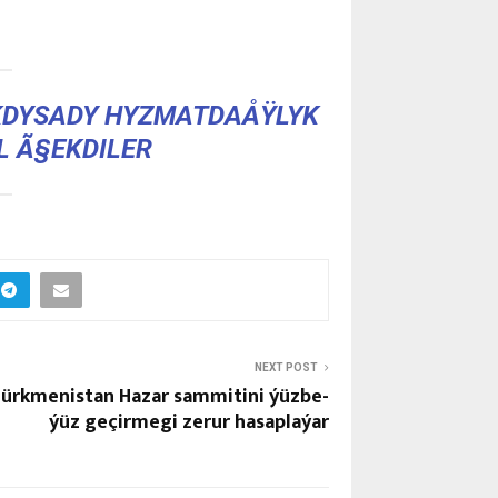
KDYSADY HYZMATDAÅŸLYK
 Ã§EKDILER
NEXT POST
ürkmenistan Hazar sammitini ýüzbe-
ýüz geçirmegi zerur hasaplaýar