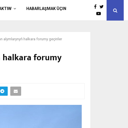
AKTIW
HABARLAŞMAK ÜÇIN
 alymlarynyň halkara forumy geçiriler
 halkara forumy