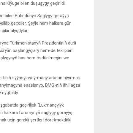
 Klýuge bilen duşuşygy geçirildi.
an bilen Bütindünýä Saglygy goraýyş
lläp geçdiler. Şeýle hem halkara gün
ikir alyşdylar.
yna Türkmenistanyň Prezidentiniň dürli
rýän başlangyçlary hem-de teklipleri
şlygynyň has hem ösdürilmegini we
tiniň syýasylaşdyrmagy aradan aýyrmak
ulanylmagyna esaslanyp, BMG-niň ähli agza
 nygtaldy.
 Aşgabatda geçiriljek “Lukmançylyk
yň halkara forumynyň saglygy goraýyş
ak üçin gerekli şertleri döretmekdäki