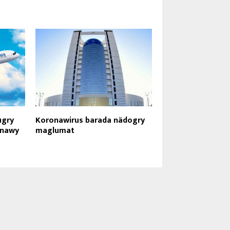
ugry
Koronawirus barada nädogry
tnawy
maglumat