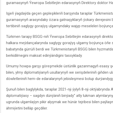
guramasynyň Ýewropa Sebitleýin edarasynyň Direktory doktor Hans
Işjeň ýagdaýda geçen gepleşikleriň barşynda taraplar Türkmenist
guramasynyň arasyndaky özara gatnaşyklaryň ýokary derejesini be
tertibiniň saglygy goraýyş ulgamyndaky wajyp meseleleri boýunça p
Türkmen tarapy BSGG-niň Ýewropa Sebitleýin edarasynyň direktor
halkara meýdançalarynda saglygy goraýyş ulgamy boýunça öňe sü
babatynda gürrüň berdi we Türkmenistanyň BSGG bilen hyzmatda
berkidilmegini maksat edinýändigini tassyklady.
Umumy howpa garşy göreşmekde üstünlik gazanmagyň esasy şer
bilen, ylmy diplomatiýanyň usullarynyň we serişdeleriniň giňden 
döwletleriniň hem-de edaralarynyň jebisleşmesi bolup durýandygy
Şunuň bilen baglylykda, taraplar 2021-nji ýylyň 8-nji oktýabrynda
diplomatiýasy – sagdyn dünýäniň binýady” atly lukman alymlaryn
ugrunda ulgamlaýyn pikir alyşmak we hünär tejribesi bilen paýlaşm
ähmiýetini belläp geçdiler.