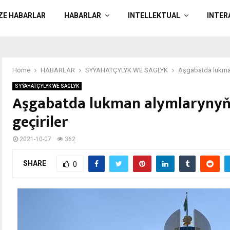
ÄZE HABARLAR
HABARLAR
INTELLEKTUAL
INTER
Home
HABARLAR
SYÝAHATÇYLYK WE SAGLYK
Aşgabatda lukman
SYÝAHATÇYLYK WE SAGLYK
Aşgabatda lukman alymlarynyň
geçiriler
2021-10-07
362
SHARE
0