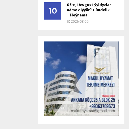
05-nji Awgust ýyldyzlar
10
näme diýýär? Gündelik
Täleýnama
2026-08-05