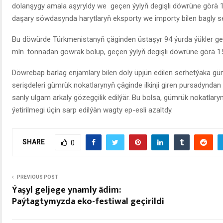
dolanşygy amala aşyryldy we geçen ýylyň degişli döwrüne görä 
daşary söwdasynda harytlaryň eksporty we importy bilen bagly s
Bu döwürde Türkmenistanyň çäginden üstaşyr 94 ýurda ýükler geçir
mln. tonnadan gowrak bolup, geçen ýylyň degişli döwrüne görä 1
Döwrebap barlag enjamlary bilen doly üpjün edilen serhetýaka g
serişdeleri gümrük nokatlarynyň çäginde ilkinji giren pursadyndan 
sanly ulgam arkaly gözegçilik edilýär. Bu bolsa, gümrük nokatlar
ýetirilmegi üçin sarp edilýän wagty ep-esli azaltdy.
SHARE
0
PREVIOUS POST
Ýaşyl geljege ynamly ädim:
Paýtagtymyzda eko-festiwal geçirildi