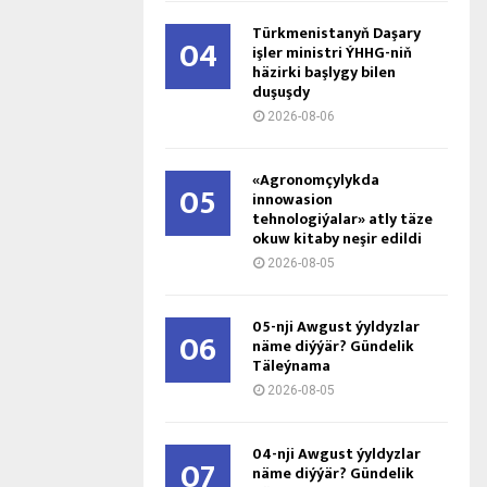
Türkmenistanyň Daşary
04
işler ministri ÝHHG-niň
häzirki başlygy bilen
duşuşdy
2026-08-06
«Agronomçylykda
05
innowasion
tehnologiýalar» atly täze
okuw kitaby neşir edildi
2026-08-05
05-nji Awgust ýyldyzlar
06
näme diýýär? Gündelik
Täleýnama
2026-08-05
04-nji Awgust ýyldyzlar
07
näme diýýär? Gündelik