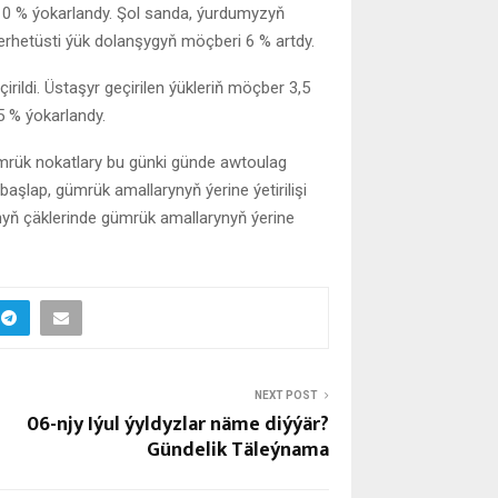
10 % ýokarlandy. Şol sanda, ýurdumyzyň
erhetüsti ýük dolanşygyň möçberi 6 % artdy.
ildi. Üstaşyr geçirilen ýükleriň möçber 3,5
5 % ýokarlandy.
ümrük nokatlary bu günki günde awtoulag
başlap, gümrük amallarynyň ýerine ýetirilişi
ynyň çäklerinde gümrük amallarynyň ýerine
NEXT POST
06-njy Iýul ýyldyzlar näme diýýär?
Gündelik Täleýnama