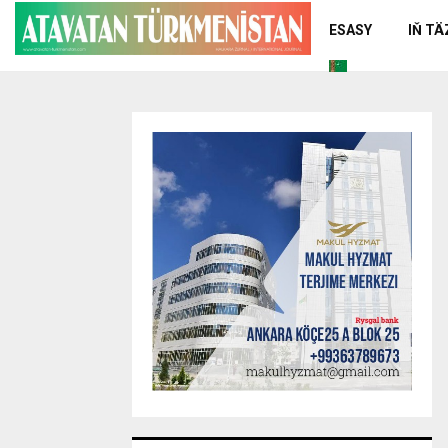
ESASY
IŇ T