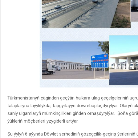
Türkmenistanyň çäginden geçýän halkara ulag geçelgeleriniň ug
talaplaryna laýyklykda, tapgyrlaýyn döwrebaplaşdyrylýar. Olaryň ul
sanly ulgamlaryň mümkinçilikleri giňden ornaşdyrylýar. Şoňa gör
ýükleriň möçberleri yzygiderli artýar.
Şu ýylyň 6 aýynda Döwlet serhediniň gözegçilik-geçiriş ýerleriniň