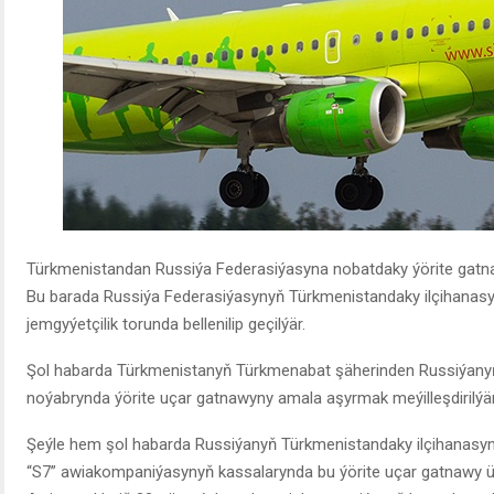
Türkmenistandan Russiýa Federasiýasyna nobatdaky ýörite gatn
Bu barada Russiýa Federasiýasynyň Türkmenistandaky ilçihanasy
jemgyýetçilik torunda bellenilip geçilýär.
Şol habarda Türkmenistanyň Türkmenabat şäherinden Russiýanyň
noýabrynda ýörite uçar gatnawyny amala aşyrmak meýilleşdirilýär
Şeýle hem şol habarda Russiýanyň Türkmenistandaky ilçihanasyn
“S7” awiakompaniýasynyň kassalarynda bu ýörite uçar gatnawy üçin