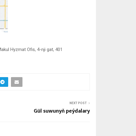
akul Hyzmat Ofis, 4-nji gat, 401
NEXT POST
Gül suwunyň peýdalary