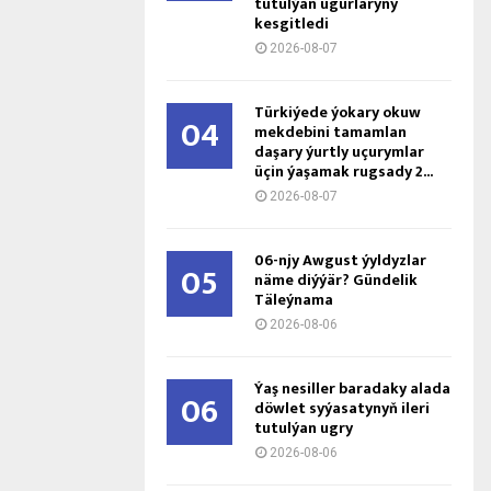
tutulýan ugurlaryny
kesgitledi
2026-08-07
Türkiýede ýokary okuw
04
mekdebini tamamlan
daşary ýurtly uçurymlar
üçin ýaşamak rugsady 2...
2026-08-07
06-njy Awgust ýyldyzlar
05
näme diýýär? Gündelik
Täleýnama
2026-08-06
Ýaş ne­sil­ler ba­ra­da­ky ala­da
06
döw­let sy­ýa­sa­ty­nyň ile­ri
tu­tul­ýan ug­ry
2026-08-06