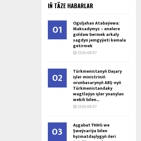
IŇ TÄZE HABARLAR
Oguljahan Atabaýewa:
01
Maksadymyz – enelere
goldaw bermek arkaly
sagdyn jemgyýeti kemala
getirmek
2026-08-07
Türkmenistanyň Daşary
02
işler ministriniň
orunbasarynyň ABŞ-nyň
Türkmenistandaky
wagtlaýyn işler ynanylan
wekili bilen...
2026-08-07
Aşgabat ÝHHG we
03
Şweýsariýa bilen
hyzmatdaşlygyň ileri