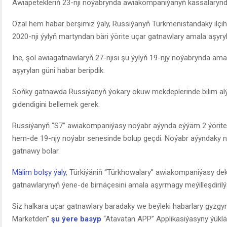
Awiapetekleriň 23-nji noýabrynda awiakompaniýanyň kassalarynda
Ozal hem habar berşimiz ýaly, Russiýanyň Türkmenistandaky il
2020-nji ýylyň martyndan bäri ýörite uçar gatnawlary amala aşyryl
Ine, şol awiagatnawlaryň 27-njisi şu ýylyň 19-njy noýabrynda ama
aşyrylan güni habar beripdik.
Soňky gatnawda Russiýanyň ýokary okuw mekdeplerinde bilim al
gidendigini bellemek gerek.
Russiýanyň “S7” awiakompaniýasy noýabr aýynda eýýäm 2 ýörite 
hem-de 19-njy noýabr senesinde bolup geçdi. Noýabr aýyndaky no
gatnawy bolar.
Mälim bolşy ýaly
, Türkiýäniň “Türkhowalary” awiakompaniýasy dek
gatnawlarynyň ýene-de birnäçesini amala aşyrmagy meýilleşdirilý
Siz halkara uçar gatnawlary baradaky we beýleki habarlary gyzgy
Marketden”
şu ýere basyp
“Atavatan APP” Applikasiýasyny ýüklä