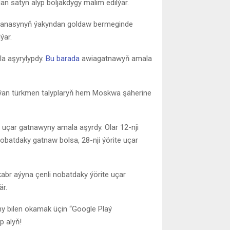
n satyn alyp boljakdygy mälim edilýär.
çihanasynyň ýakyndan goldaw bermeginde
ýar.
la aşyrylypdy.
Bu barada
awiagatnawyň amala
ýan türkmen talyplaryň hem Moskwa şäherine
uçar gatnawyny amala aşyrdy. Olar 12-nji
batdaky gatnaw bolsa, 28-nji ýörite uçar
abr aýyna çenli nobatdaky ýörite uçar
är.
ny bilen okamak üçin “Google Plaý
p alyň!