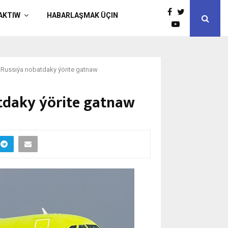
AKTIW
HABARLAŞMAK ÜÇIN
Russiýa nobatdaky ýörite gatnaw
tdaky ýörite gatnaw