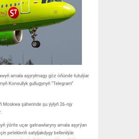
awyň amala aşyrylmagy göz öňünde tutulýar.
nyň Konsullyk gullugynyň “Telegram”
 Moskwa şäherinde şu ýylyň 26-njy
.
yň ýörite uçar gatnawlaryny amala aşyrýan
 petekleriň satyljakdygy bellenilýär.