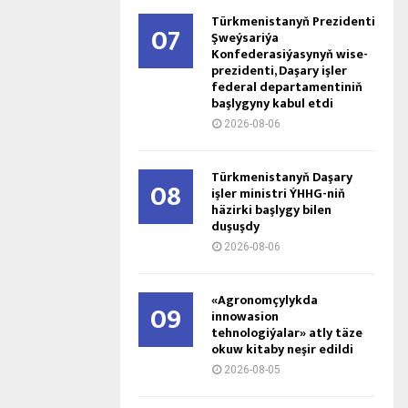
Türkmenistanyň Prezidenti
07
Şweýsariýa
Konfederasiýasynyň wise-
prezidenti, Daşary işler
federal departamentiniň
başlygyny kabul etdi
2026-08-06
Türkmenistanyň Daşary
08
işler ministri ÝHHG-niň
häzirki başlygy bilen
duşuşdy
2026-08-06
«Agronomçylykda
09
innowasion
tehnologiýalar» atly täze
okuw kitaby neşir edildi
2026-08-05