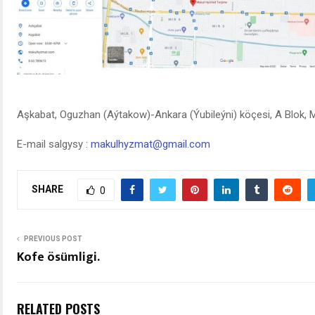
Aşkabat, Oguzhan (Aýtakow)-Ankara (Ýubileýni) köçesi, A Blok, M
E-mail salgysy :
makulhyzmat@gmail.com
SHARE
0
PREVIOUS POST
Kofe ösümligi.
RELATED POSTS