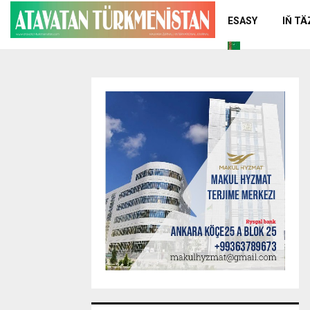
ESASY
IŇ T