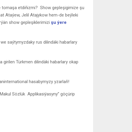
e tomaşa etdiňizmi? Show gepleşigimize şu
t Ataýew, Jelil Atajykow hem-de beýleki
rýän show gepleşiklerimizi
şu ýere
ys we saýtymyzdaky rus dilindäki habarlary
irilen Türkmen dilindäki habarlary okap
taninternational hasabymyzy yzarlaň!
Makul Sözlük Applikasiýasyny” göçürip