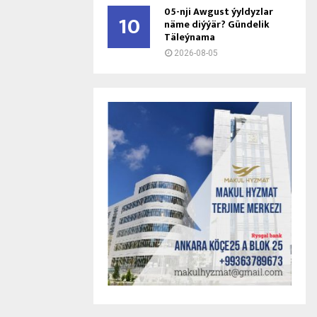
05-nji Awgust ýyldyzlar
10
näme diýýär? Gündelik
Täleýnama
2026-08-05