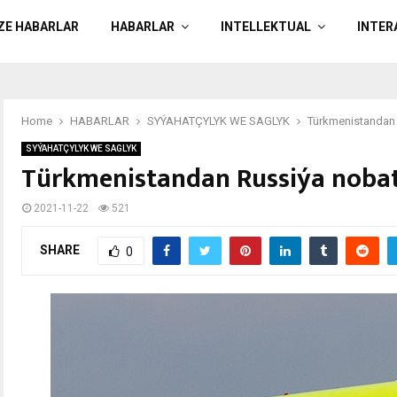
ÄZE HABARLAR
HABARLAR
INTELLEKTUAL
INTER
Home
HABARLAR
SYÝAHATÇYLYK WE SAGLYK
Türkmenistandan 
SYÝAHATÇYLYK WE SAGLYK
Türkmenistandan Russiýa noba
2021-11-22
521
SHARE
0