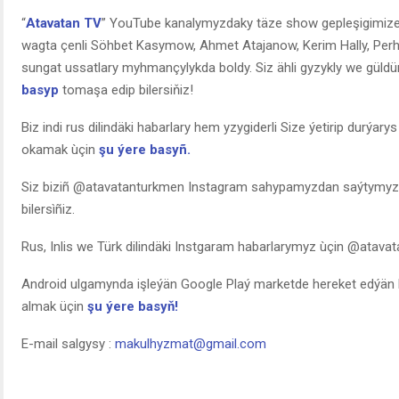
“
Atavatan TV
” YouTube kanalymyzdaky täze show gepleşigimiz
wagta çenli Söhbet Kasymow, Ahmet Atajanow, Kerim Hally, Perha
sungat ussatlary myhmançylykda boldy. Siz ähli gyzykly we güldü
basyp
tomaşa edip bilersiňiz!
Biz indi rus dilindäki habarlary hem yzygiderli Size ýetirip durýar
okamak ùçin
şu ýere basyñ.
Siz biziñ @atavatanturkmen Instagram sahypamyzdan saýtymyza g
bilersìñiz.
Rus, Inlis we Türk dilindäki Instgaram habarlarymyz ùçin @atava
Android ulgamynda işleýän Google Plaý marketde hereket edýän 
almak üçin
şu ýere basyň!
E-mail salgysy :
makulhyzmat@gmail.com