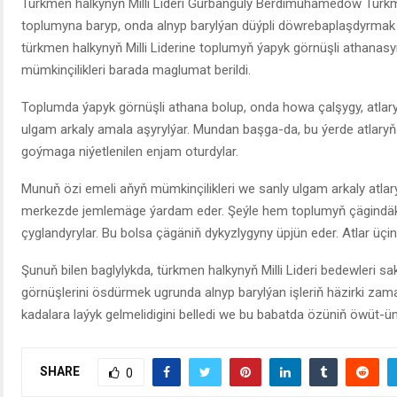
Türkmen halkynyň Milli Lideri Gurbanguly Berdimuhamedow Türkme
toplumyna baryp, onda alnyp barylýan düýpli döwrebaplaşdyrmak
türkmen halkynyň Milli Liderine toplumyň ýapyk görnüşli athanas
mümkinçilikleri barada maglumat berildi.
Toplumda ýapyk görnüşli athana bolup, onda howa çalşygy, atlary
ulgam arkaly amala aşyrylýar. Mundan başga-da, bu ýerde atlaryň 
goýmaga niýetlenilen enjam oturdylar.
Munuň özi emeli aňyň mümkinçilikleri we sanly ulgam arkaly atla
merkezde jemlemäge ýardam eder. Şeýle hem toplumyň çägindäki
çyglandyrylar. Bu bolsa çägäniň dykyzlygyny üpjün eder. Atlar üçin
Şunuň bilen baglylykda, türkmen halkynyň Milli Lideri bedewleri s
görnüşlerini ösdürmek ugrunda alnyp barylýan işleriň häzirki za
kadalara laýyk gelmelidigini belledi we bu babatda özüniň öwüt-ün
SHARE
0