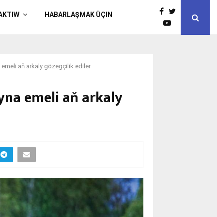
AKTIW
HABARLAŞMAK ÜÇIN
emeli aň arkaly gözegçilik ediler
na emeli aň arkaly