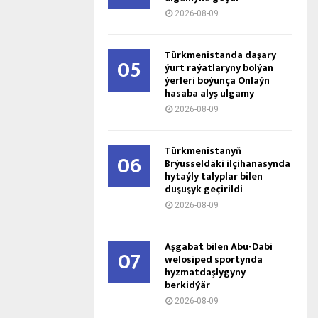
2026-08-09
Türkmenistanda daşary
05
ýurt raýatlaryny bolýan
ýerleri boýunça Onlaýn
hasaba alyş ulgamy
2026-08-09
Türkmenistanyň
06
Brýusseldäki ilçihanasynda
hytaýly talyplar bilen
duşuşyk geçirildi
2026-08-09
Aşgabat bilen Abu-Dabi
07
welosiped sportynda
hyzmatdaşlygyny
berkidýär
2026-08-09