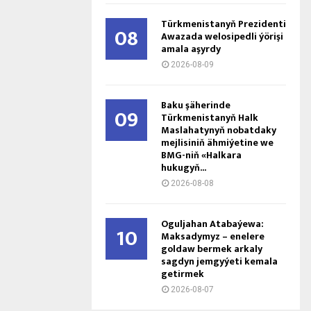
Türkmenistanyň Prezidenti
08
Awazada welosipedli ýörişi
amala aşyrdy
2026-08-09
Baku şäherinde
09
Türkmenistanyň Halk
Maslahatynyň nobatdaky
mejlisiniň ähmiýetine we
BMG-niň «Halkara
hukugyň...
2026-08-08
Oguljahan Atabaýewa:
10
Maksadymyz – enelere
goldaw bermek arkaly
sagdyn jemgyýeti kemala
getirmek
2026-08-07