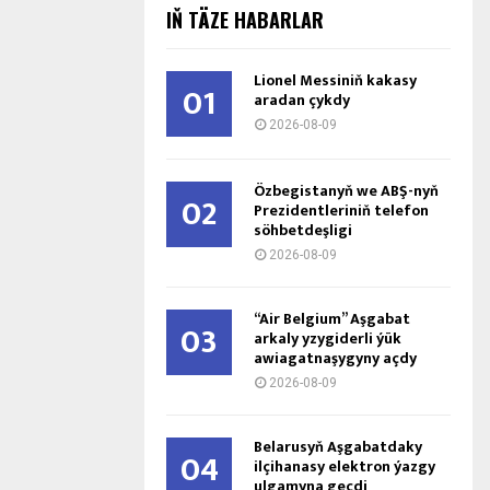
IŇ TÄZE HABARLAR
Lionel Messiniň kakasy
01
aradan çykdy
2026-08-09
Özbegistanyň we ABŞ-nyň
02
Prezidentleriniň telefon
söhbetdeşligi
2026-08-09
“Air Belgium” Aşgabat
03
arkaly yzygiderli ýük
awiagatnaşygyny açdy
2026-08-09
Belarusyň Aşgabatdaky
04
ilçihanasy elektron ýazgy
ulgamyna geçdi