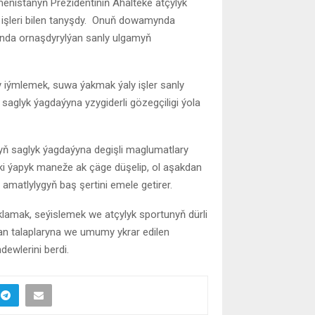
nistanyň Prezidentiniň Ahalteke atçylyk
 işleri bilen tanyşdy. Onuň dowamynda
ynda ornaşdyrylýan sanly ulgamyň
 iýmlemek, suwa ýakmak ýaly işler sanly
saglyk ýagdaýyna yzygiderli gözegçiligi ýola
ryň saglyk ýagdaýyna degişli maglumatlary
 ýapyk maneže ak çäge düşelip, ol aşakdan
 amatlylygyň baş şertini emele getirer.
aklamak, seýislemek we atçylyk sportunyň dürli
man talaplaryna we umumy ykrar edilen
dewlerini berdi.