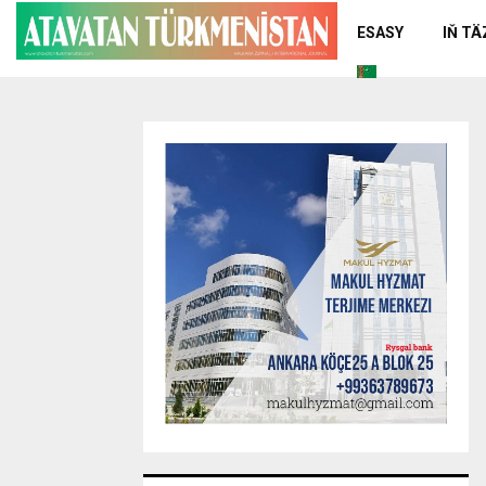
ESASY
IŇ T