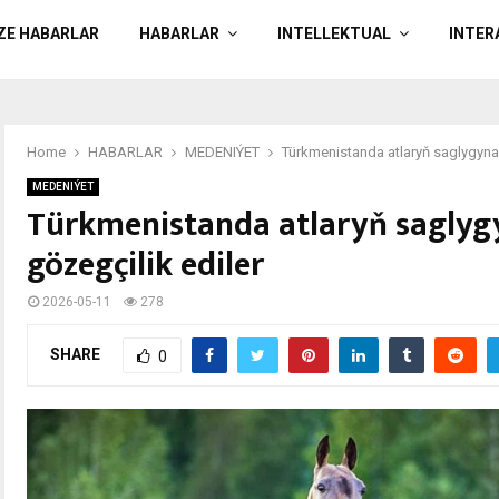
ÄZE HABARLAR
HABARLAR
INTELLEKTUAL
INTER
Home
HABARLAR
MEDENIÝET
Türkmenistanda atlaryň saglygyna 
MEDENIÝET
Türkmenistanda atlaryň saglygy
gözegçilik ediler
2026-05-11
278
SHARE
0