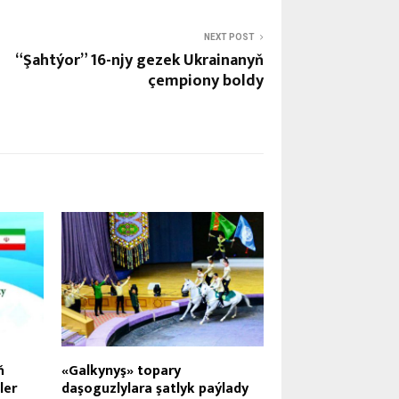
NEXT POST
“Şahtýor” 16-njy gezek Ukrainanyň
çempiony boldy
ň
«Galkynyş» topary
ler
daşoguzlylara şatlyk paýlady