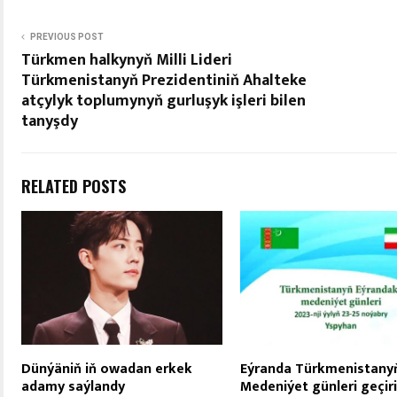
PREVIOUS POST
Türkmen halkynyň Milli Lideri
Türkmenistanyň Prezidentiniň Ahalteke
atçylyk toplumynyň gurluşyk işleri bilen
tanyşdy
RELATED POSTS
Dünýäniň iň owadan erkek
Eýranda Türkmenistany
adamy saýlandy
Medeniýet günleri geçiri