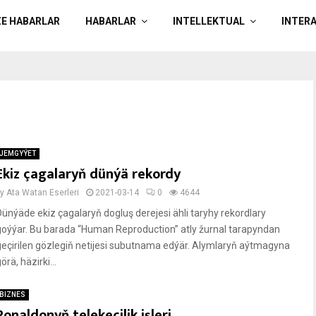
ZE HABARLAR
HABARLAR
INTELLEKTUAL
INTER
JEMGYÝET
Ekiz çagalaryň dünýä rekordy
by
Ata Watan Eserleri
2021-03-14
0
4644
Dünýäde ekiz çagalaryň dogluş derejesi ähli taryhy rekordlary
goýýar. Bu barada “Human Reproduction” atly žurnal tarapyndan
geçirilen gözlegiň netijesi subutnama edýär. Alymlaryň aýtmagyna
örä, häzirki...
BIZNES
Ronaldonyň telekeçilik işleri