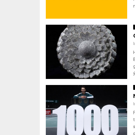
m
ý
g