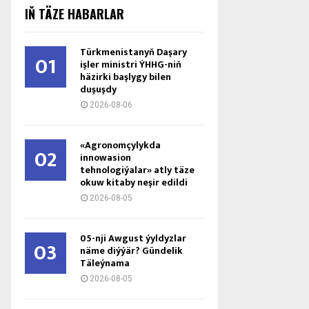
IŇ TÄZE HABARLAR
Türkmenistanyň Daşary
01
işler ministri ÝHHG-niň
häzirki başlygy bilen
duşuşdy
2026-08-06
«Agronomçylykda
02
innowasion
tehnologiýalar» atly täze
okuw kitaby neşir edildi
2026-08-05
05-nji Awgust ýyldyzlar
03
näme diýýär? Gündelik
Täleýnama
2026-08-05