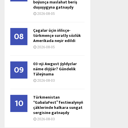
boýunça maslahat beriş
duşuşygyna gatnaşdy
2026-08-05
Çagalar üçin iňlisçe-
08
türkmençe suratly sözlük
Amerikada neşir edildi
2026-08-05
03-nji Awgust ýyldyzlar
09
näme diýýär? Gündelik
Täleýnama
2026-08-03
Türkmenistan
10
“GabalaFest” festiwalynyň
çäklerinde halkara sungat
sergisine gatnaşdy
2026-08-03