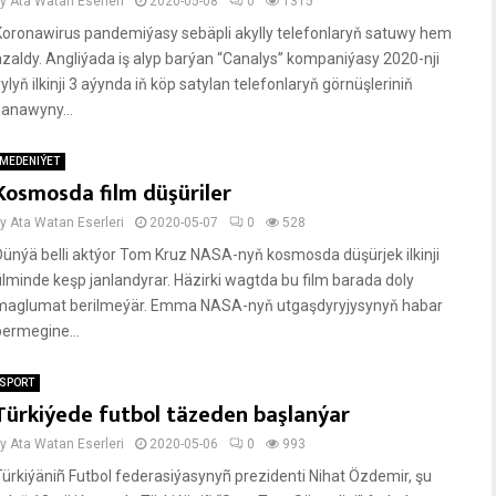
by
Ata Watan Eserleri
2020-05-08
0
1315
Koronawirus pandemiýasy sebäpli akylly telefonlaryň satuwy hem
azaldy. Angliýada iş alyp barýan “Canalys” kompaniýasy 2020-nji
ylyň ilkinji 3 aýynda iň köp satylan telefonlaryň görnüşleriniň
sanawyny...
MEDENIÝET
Kosmosda film düşüriler
by
Ata Watan Eserleri
2020-05-07
0
528
Dünýä belli aktýor Tom Kruz NASA-nyň kosmosda düşürjek ilkinji
filminde keşp janlandyrar. Häzirki wagtda bu film barada doly
maglumat berilmeýär. Emma NASA-nyň utgaşdyryjysynyň habar
bermegine...
SPORT
Türkiýede futbol täzeden başlanýar
by
Ata Watan Eserleri
2020-05-06
0
993
Türkiýäniñ Futbol federasiýasynyñ prezidenti Nihat Özdemir, şu