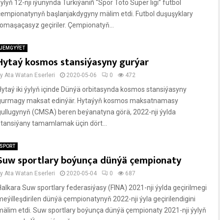
ýylyň 12-nji iýunynda Türkiýäniñ “Spor Toto Süper ligi” futbol
çempionatynyň başlanjakdygyny mälim etdi. Futbol duşuşyklary
tomaşaçasyz geçiriler. Çempionatyň...
JEMGYÝET
Hytaý kosmos stansiýasyny gurýar
by
Ata Watan Eserleri
2020-05-06
0
472
Hytaý iki ýylyň içinde Dünýä orbitasynda kosmos stansiýasyny
gurmagy maksat edinýär. Hytaýyň kosmos maksatnamasy
gullugynyň (CMSA) beren beýanatyna görä, 2022-nji ýylda
stansiýany tamamlamak üçin dört...
SPORT
Suw sportlary boýunça dünýä çempionaty
by
Ata Watan Eserleri
2020-05-04
0
687
Halkara Suw sportlary federasiýasy (FINA) 2021-nji ýylda geçirilmegi
meýilleşdirilen dünýä çempionatynyň 2022-nji ýyla geçirilendigini
mälim etdi. Suw sportlary boýunça dünýä çempionaty 2021-nji ýylyň