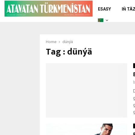
ESASY
IŇ TÄ
Home
dünýä
Tag : dünýä
g