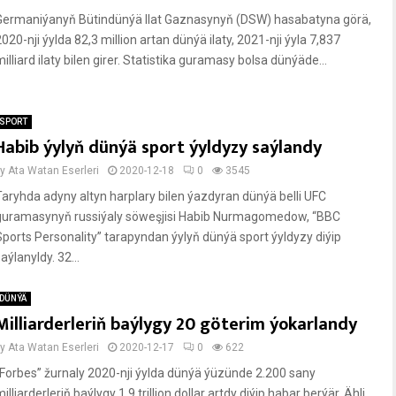
Germaniýanyň Bütindünýä Ilat Gaznasynyň (DSW) hasabatyna görä,
020-nji ýylda 82,3 million artan dünýä ilaty, 2021-nji ýyla 7,837
illiard ilaty bilen girer. Statistika guramasy bolsa dünýäde...
SPORT
Habib ýylyň dünýä sport ýyldyzy saýlandy
by
Ata Watan Eserleri
2020-12-18
0
3545
Taryhda adyny altyn harplary bilen ýazdyran dünýä belli UFC
guramasynyň russiýaly söweşjisi Habib Nurmagomedow, “BBC
Sports Personality” tarapyndan ýylyň dünýä sport ýyldyzy diýip
aýlanyldy. 32...
DÜNÝÄ
Milliarderleriň baýlygy 20 göterim ýokarlandy
by
Ata Watan Eserleri
2020-12-17
0
622
“Forbes” žurnaly 2020-nji ýylda dünýä ýüzünde 2.200 sany
illiarderleriň baýlygy 1,9 trillion dollar artdy diýip habar berýär. Ähli