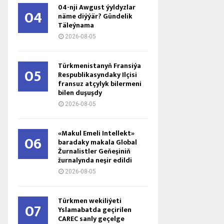
04-nji Awgust ýyldyzlar
04
näme diýýär? Gündelik
Täleýnama
2026-08-05
Türkmenistanyň Fransiýa
05
Respublikasyndaky Ilçisi
fransuz atçylyk bilermeni
bilen duşuşdy
2026-08-05
«Makul Emeli Intellekt»
06
baradaky makala Global
Žurnalistler Geňeşiniň
žurnalynda neşir edildi
2026-08-05
Türkmen wekiliýeti
07
Yslamabatda geçirilen
CAREC sanly geçelge