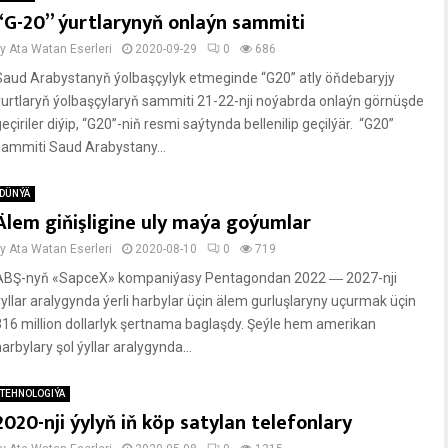
“G-20” ýurtlarynyň onlaýn sammiti
by
Ata Watan Eserleri
2020-09-29
0
686
Saud Arabystanyň ýolbaşçylyk etmeginde “G20” atly öňdebaryjy
ýurtlaryň ýolbaşçylaryň sammiti 21-22-nji noýabrda onlaýn görnüşde
eçiriler diýip, “G20”-niň resmi saýtynda bellenilip geçilýär. “G20”
sammiti Saud Arabystany...
DÜNÝÄ
Älem giňişligine uly maýa goýumlar
by
Ata Watan Eserleri
2020-08-10
0
719
ABŞ-nyň «SapceХ» kompaniýasy Pentagondan 2022 ― 2027-nji
ýyllar aralygynda ýerli harbylar üçin älem gurluşlaryny uçurmak üçin
316 million dollarlyk şertnama baglaşdy. Şeýle hem amerikan
arbylary şol ýyllar aralygynda...
TEHNOLOGIÝA
2020-nji ýylyň iň köp satylan telefonlary