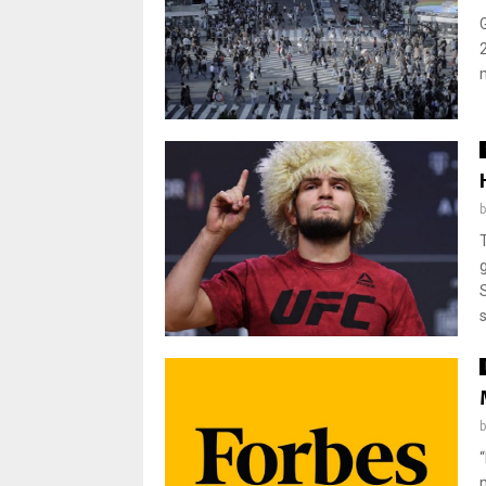
2
m
s
m