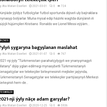
by
Ata Watan Eserleri
2021-03-01
0
724
Dünýäde ýyldyz futbolçylar futbol sportunda diýseň uly baýraklara
mynasyp bolýarlar. Muňa mysal edip häzirki wagtda dünýäniň iň
güýçli hüjümçileri Kristiano Ronaldo we Lionel Messi eýýäm...
BIZNES
Ýylyň şygaryna bagyşlanan maslahat
by
Ata Watan Eserleri
2021-01-07
0
767
2021-nji ýyly “Türkmenistan-parahatçylygyň we ynanyşmagyň
Watany” diýip yglan edilmegi mynasybetli Türkmenistanyň
Senagatçylar we telekeçiler birleşmesiniň mejlisler jaýynda,
Türkmenistanyň Senagatçylar we telekeçiler partiýasynyň Merkezi
Geňeşiniň hem-de...
TESWIRLER
2021-nji ýyly näçe adam garşylar?
by
Ata Watan Eserleri
2020-12-25
0
5936