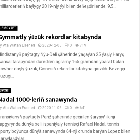
illiarderleriň baýlygy 2019-njy ýyl bilen deňeşdirilende, 9,5...
JEMGYÝET
Gymmatly ýüzük rekordlar kitabynda
by
Ata Watan Eserleri
2020-12-05
0
719
Hindistanyň paýtagty Nýu-Deli şäherinde ýaşaýan 25 ýaşly Haryş
Bansal tarapyndan döredilen agramy 165 gramdan ybarat bolan
göwher daşly ýüzük, Ginnesiň rekordlar kitabyna girizildi. Bezegçi
üzügi...
SPORT
Nadal 1000-leriň sanawynda
by
Ata Watan Eserleri
2020-11-06
0
641
Fransiýanyň paýtagty Pariž şäherinde geçirilen ýaryşyň ikinji
tapgyrynda dünýä belli ispaniýaly tennisçi Rafael Nadal, tennis
sporty boýunça dünýä sanawynda 64-nji orunda barýan Lopez bilen
arşylaşdylar....