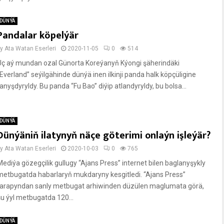
DÜNÝÄ
Pandalar köpelýär
by
Ata Watan Eserleri
2020-11-05
0
514
Üç aý mundan ozal Günorta Koreýanyň Kýongi şäherindäki
“Everland” seýilgähinde dünýä inen ilkinji panda halk köpçüligine
tanyşdyryldy. Bu panda “Fu Bao” diýip atlandyryldy, bu bolsa...
DÜNÝÄ
Dünýäniň ilatynyň näçe göterimi onlaýn işleýär?
by
Ata Watan Eserleri
2020-10-03
0
765
Mediýa gözegçilik gullugy “Ajans Press” internet bilen baglanyşykly
metbugatda habarlaryň mukdaryny kesgitledi. “Ajans Press”
tarapyndan sanly metbugat arhiwinden düzülen maglumata görä,
şu ýyl metbugatda 120...
DÜNÝÄ