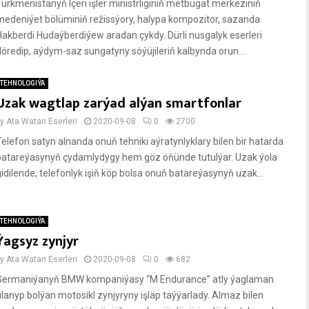
Türkmenistanyň Içeri işler ministrliginiň metbugat merkeziniň
medeniýet bölüminiň režissýory, halypa kompozitor, sazanda
Hakberdi Hudaýberdiýew aradan çykdy. Dürli nusgalyk eserleri
döredip, aýdym-saz sungatyny söýüjileriň kalbynda orun...
TEHNOLOGIÝA
Uzak wagtlap zarýad alýan smartfonlar
by
Ata Watan Eserleri
2020-09-08
0
2700
Telefon satyn alnanda onuň tehniki aýratynlyklary bilen bir hatarda
batareýasynyň çydamlydygy hem göz öňünde tutulýar. Uzak ýola
gidilende, telefonlyk işiň köp bolsa onuň batareýasynyň uzak...
TEHNOLOGIÝA
Ýagsyz zynjyr
by
Ata Watan Eserleri
2020-09-08
0
682
Germaniýanyň BMW kompaniýasy “M Endurance” atly ýaglaman
ulanyp bolýan motosikl zynjyryny işläp taýýarlady. Almaz bilen