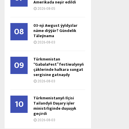
Amerikada neşir edildi
2026-08-05
03-nji Awgust ýyldyzlar
08
näme diýýär? Gündelik
Täleýnama
2026-08-03
Türkmenistan
09
“GabalaFest” festiwalynyň
çäklerinde halkara sungat
sergisine gatnaşdy
2026-08-03
Türkmenistanyň Ilçisi
10
Tailandyň Daşary işler
ministrliginde duşuşyk
geçirdi
2026-08-03