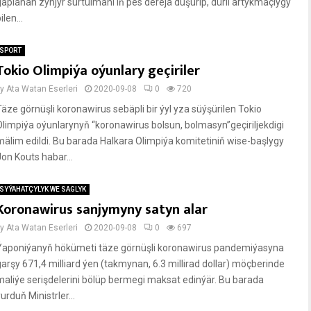
gaplanan zynjyr sürtülmäni iň pes derejä düşürip, dürli artykmaçlygy
ilen...
SPORT
Tokio Olimpiýa oýunlary geçiriler
by
Ata Watan Eserleri
2020-09-08
0
720
Täze görnüşli koronawirus sebäpli bir ýyl yza süýşürilen Tokio
Olimpiýa oýunlarynyň “koronawirus bolsun, bolmasyn”geçiriljekdigi
mälim edildi. Bu barada Halkara Olimpiýa komitetiniň wise-başlygy
Jon Kouts habar...
SYÝAHATÇYLYK WE SAGLYK
Koronawirus sanjymyny satyn alar
by
Ata Watan Eserleri
2020-09-08
0
697
Ýaponiýanyň hökümeti täze görnüşli koronawirus pandemiýasyna
garşy 671,4 milliard ýen (takmynan, 6.3 millirad dollar) möçberinde
maliýe serişdelerini bölüp bermegi maksat edinýär. Bu barada
urduň Ministrler...