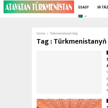
ESASY
IŇ TÄ
Home
Türkmenistanyň ilaty
Tag : Türkmenistanyň 