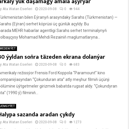
arkaly ýük daşamagy amala aşyrýar
by
Ata Watan Eserleri
2020-09-08
0
944
Türkmenistan bilen Eýranyň arasyndaky Sarahs (Türkmenistan) —
Sarahs (Eýran) serhet köprüsi üç günlük açyldy. Bu
barada MEHR habarlar agentligi Sarahs serhet terminalynyň
ýolbaşçysy Mohamad Mehdi Rezainiň maglumatlaryna...
MEDENIÝET
30 ýyldan soňra täzeden ekrana dolanýar
by
Ata Watan Eserleri
2020-09-08
0
683
Amerikaly režissýor Frensis Ford Koppola “Paramount” kino
kompaniýasyndan “Çokunduran ata” atly meşhur filmiň üçünji
bölümine üýtgetmeler girizmek babatda rugsat aldy. “Çokundyran
ta” (1990 ý) filminiň...
JEMGYÝET
Halypa sazanda aradan çykdy
by
Ata Watan Eserleri
2020-09-08
0
1273