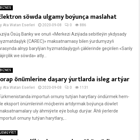
BIZNES
Elektron söwda ulgamy boýunça maslahat
by
Ata Watan Eserleri
2020-09-08
0
886
Aziýa Ösüş Banky we onuň «Merkezi Aziýada sebitleýin ykdysady
hyzmatdaşlyk (CAREC)» maksatnamasy bilen ýurdumyzyň
arasynda alnyp barylýan hyzmatdaşlygyň çäklerinde geçirilen «Sanly
äjirçilik we söwda» atly...
BIZNES
Jorap önümlerine daşary ýurtlarda isleg artýar
by
Ata Watan Eserleri
2020-09-08
0
1131
Türkmenistanda importuň ornuny tutýan harytlary öndürmek hem-
de eksport önümleriniň möçberini artdyrmak boýunça döwlet
maksatnamalary uly ähmiýete eýe bolup durýar. Ähli ýerlerde
importuň ornuny tutýan harytlary,...
JEMGYÝET