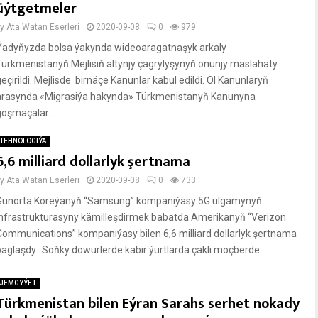
üýtgetmeler
by
Ata Watan Eserleri
2020-09-08
0
979
Ýadyňyzda bolsa ýakynda wideoaragatnaşyk arkaly
Türkmenistanyň Mejlisiň altynjy çagrylyşynyň onunjy maslahaty
eçirildi. Mejlisde birnäçe Kanunlar kabul edildi. Ol Kanunlaryň
arasynda «Migrasiýa hakynda» Türkmenistanyň Kanunyna
goşmaçalar...
TEHNOLOGIÝA
6,6 milliard dollarlyk şertnama
by
Ata Watan Eserleri
2020-09-08
0
733
Günorta Koreýanyň “Samsung” kompaniýasy 5G ulgamynyň
infrastrukturasyny kämilleşdirmek babatda Amerikanyň “Verizon
Communications” kompaniýasy bilen 6,6 milliard dollarlyk şertnama
baglaşdy. Soňky döwürlerde käbir ýurtlarda çäkli möçberde...
JEMGYÝET
Türkmenistan bilen Eýran Sarahs serhet nokady