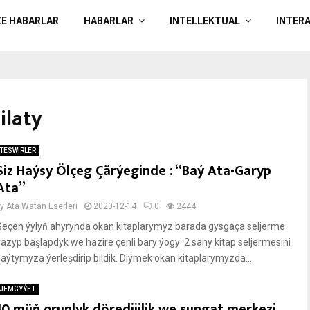
ZE HABARLAR
HABARLAR
INTELLEKTUAL
INTER
ilaty
TESWIRLER
Siz Haýsy Ölçeg Çärýeginde : “Baý Ata-Garyp
Ata”
by
Ata Watan Eserleri
2020-12-14
0
2444
Geçen ýylyň ahyrynda okan kitaplarymyz barada gysgaça seljerme
ýazyp başlapdyk we häzire çenli bary ýogy 2 sany kitap seljermesini
saýtymyza ýerleşdirip bildik. Diýmek okan kitaplarymyzda...
JEMGYÝET
10 müň orunlyk döredijilik we sungat merkezi