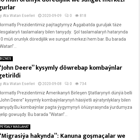
gurlar
by
Ata Watan Eserleri
2020-09-09
0
818
Hormatly Prezidentimiz paýtagtymyz Aşgabatda guruljak täze
desgalaryň taslamalary bilen tanyşdy. Şol taslamalaryň hatarynda
10 müň orunlyk döredijilik we sungat merkezi hem bar. Bu barada
Watan”...
BIZNES
“John Deere” kysymly döwrebap kombaýnlar
getirildi
by
Ata Watan Eserleri
2020-09-08
0
734
Hormatly Prezidentimiz Amerikanyň Birleşen Ştatlarynyň dünýä belli
“John Deere” kysymly kombaýnlarynyň häsiýetli aýratynlyklary bilen
tanyşdy.Bu kombaýnlar pagta ýygymynyň öňüsyrasynda ýurdumyza
gelip gowuşdy. Bu barada “Watan”...
PEÝDALY MASLAHAT
“Migrasiýa hakynda”: Kanuna goşmaçalar we