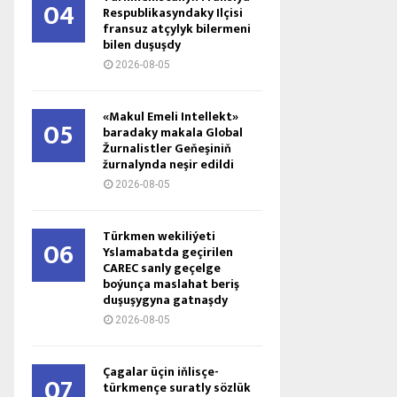
04
Respublikasyndaky Ilçisi
fransuz atçylyk bilermeni
bilen duşuşdy
2026-08-05
«Makul Emeli Intellekt»
05
baradaky makala Global
Žurnalistler Geňeşiniň
žurnalynda neşir edildi
2026-08-05
Türkmen wekiliýeti
06
Yslamabatda geçirilen
CAREC sanly geçelge
boýunça maslahat beriş
duşuşygyna gatnaşdy
2026-08-05
Çagalar üçin iňlisçe-
07
türkmençe suratly sözlük