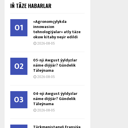
IŇ TÄZE HABARLAR
«Agronomçylykda
01
innowasion
tehnologiýalar» atly täze
okuw kitaby neşir edildi
2026-08-05
05-nji Awgust ýyldyzlar
02
näme diýýär? Gündelik
Täleýnama
2026-08-05
04-nji Awgust ýyldyzlar
03
näme diýýär? Gündelik
Täleýnama
2026-08-05
Türkmenistanyň Fransiýa