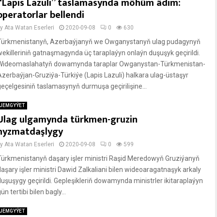
“Lapis Lazuli” taslamasynda möhüm ädim:
operatorlar bellendi
by
Ata Watan Eserleri
2020-09-08
0
630
Türkmenistanyň, Azerbaýjanyň we Owganystanyň ulag pudagynyň
wekilleriniň gatnaşmagynda üç taraplaýyn onlaýn duşuşyk geçirildi.
Wideomaslahatyň dowamynda taraplar Owganystan-Türkmenistan-
Azerbaýjan-Gruziýa-Türkiýe (Lapis Lazuli) halkara ulag-üstaşyr
geçelgesiniň taslamasynyň durmuşa geçirilişine...
JEMGYÝET
Ulag ulgamynda türkmen-gruzin
hyzmatdaşlygy
by
Ata Watan Eserleri
2020-09-08
0
599
Türkmenistanyň daşary işler ministri Raşid Meredowyň Gruziýanyň
daşary işler ministri Dawid Zalkaliani bilen wideoaragatnaşyk arkaly
duşuşygy geçirildi. Gepleşikleriň dowamynda ministrler ikitaraplaýyn
ün tertibi bilen bagly...
JEMGYÝET