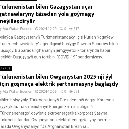
Türkmenistan bilen Gazagystan uçar
gatnawlaryny täzeden ýola goýmagy
meýilleşdirýär
by
Ata Watan Eserleri
2024-12-09
0
617
Golaýda Gazagystanyň Türkmenistandaky ilçisi Nurlan Nogaýew
“Türkmenhowaýollary” agentliginiň başlygy Döwran Saburow bilen
duşuşdy. Bu barada ilçihananyň jemgyýetçilik torlarynda habar
berilýär. Duşuşygyň gün tertibini “COVID-19” pandemiýasy...
BIZNES
Türkmenistan bilen Owganystan 2025-nji ýyl
üçin goşmaça elektrik şertnamasyny baglaşdy
by
Ata Watan Eserleri
2024-12-09
0
591
Mälim bolşy ýaly, Türkmenistanyň Prezidentiniň degişli Kararyna
laýyklykda, Türkmenistanyň Energetika ministrliginiň
“Türkmenenergo” döwlet elektroenergetika korporasiýasyna
Türkmenistandan Owganystana elektrik energiýasyny ibermek
barada Owganystanyň “Da Afghanistan Breshna...