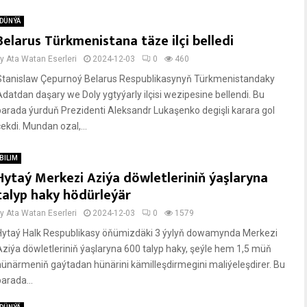
DÜNÝÄ
Belarus Türkmenistana täze ilçi belledi
by
Ata Watan Eserleri
2024-12-03
0
460
Stanislaw Çepurnoý Belarus Respublikasynyň Türkmenistandaky
Adatdan daşary we Doly ygtyýarly ilçisi wezipesine bellendi. Bu
barada ýurduň Prezidenti Aleksandr Lukaşenko degişli karara gol
çekdi. Mundan ozal,...
BILIM
Hytaý Merkezi Aziýa döwletleriniň ýaşlaryna
talyp haky hödürleýär
by
Ata Watan Eserleri
2024-12-03
0
1579
Hytaý Halk Respublikasy öňümizdäki 3 ýylyň dowamynda Merkezi
Aziýa döwletleriniň ýaşlaryna 600 talyp haky, şeýle hem 1,5 müň
hünärmeniň gaýtadan hünärini kämilleşdirmegini maliýeleşdirer. Bu
arada...