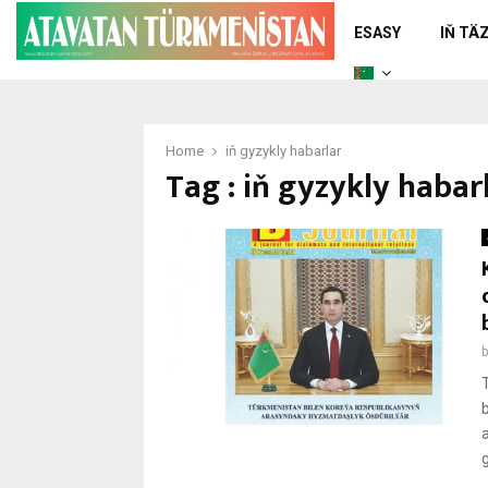
ESASY
IŇ TÄ
Home
iň gyzykly habarlar
Tag : iň gyzykly habar
g