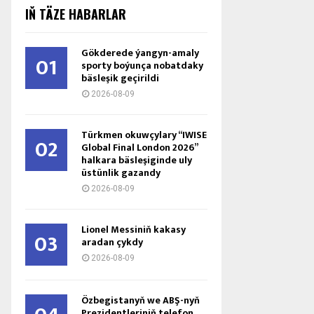
IŇ TÄZE HABARLAR
Gökderede ýangyn-amaly
01
sporty boýunça nobatdaky
bäsleşik geçirildi
2026-08-09
Türkmen okuwçylary “IWISE
02
Global Final London 2026”
halkara bäsleşiginde uly
üstünlik gazandy
2026-08-09
Lionel Messiniň kakasy
03
aradan çykdy
2026-08-09
Özbegistanyň we ABŞ-nyň
Prezidentleriniň telefon