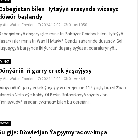
DÜNÝÄ
Özbegistan bilen Hytaýyň arasynda wizasyz
döwür başlandy
by
Ata Watan Eserleri
2024-12-02
0
1050
Özbegistanyň daşary işler ministri Bahtiýor Saidow bilen Hytaýyň
daşary işler ministri Wan I Hytaýyň Çendu şäherinde duşuşdy. Şol
duşuşygyň barşynda iki ýurduň daşary syýasat edaralarynyň...
DÜNÝÄ
Dünýäniň iň garry erkek ýaşaýjysy
by
Ata Watan Eserleri
2024-12-02
0
464
Dünýäniň iň garry erkek ýaşaýjysy derejesine 112 ýaşly brazil Žoao
Marinýo Neto eýe boldy. Ol Beýin Britaniýanyň raýaty Jon
Tinniswudyň aradan çykmagy bilen bu derejäni...
SPORT
Şu gije: Döwletjan Ýagşymyradow-Impa