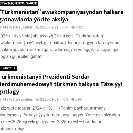
SYÝAHATÇYLYK WE SAGLYK
“Türkmenistan” awiakompaniýasyndan halkara
gatnawlarda ýörite aksiýa
by
Ata Watan Eserleri
2025-02-21
0
782
2025-nji ýylyň oktýabr aýynyň 25-na çenli “Türkmenistan”
awiakompaniýasy” açyk görnüşli paýdarlar jemgyýeti tarapyndan
aşakda agzalan halkara gatnawlara uçýan ýolagçylara uçýan güni
oglan güni bilen gabat...
JEMGYÝET
Türkmenistanyň Prezidenti Serdar
Berdimuhamedowyň türkmen halkyna Täze ýyl
gutlagy
by
Ata Watan Eserleri
2025-01-01
0
596
Eziz watandaşlar! 2024-nji ýyl — «Pähim-paýhas ummany
Magtymguly Pyragy» ýyly tamamlanyp barýar. Ýene az salymdan
täze — 2025-nji ýyly garşylarys. 2025-nji ýyl — Gündogar
müçenamasy...