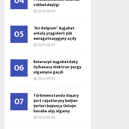
04
söhbetdeşligi
2026-08-09
“Air Belgium” Aşgabat
05
arkaly yzygiderli ýük
awiagatnaşygyny açdy
2026-08-09
Belarusyň Aşgabatdaky
06
ilçihanasy elektron ýazgy
ulgamyna geçdi
2026-08-09
Türkmenistanda daşary
07
ýurt raýatlaryny bolýan
ýerleri boýunça Onlaýn
hasaba alyş ulgamy
2026-08-09