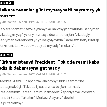
MEDENIÝET
Halkara zenanlar güni mynasybetli baýramçylyk
konserti
by
Ata Watan Eserleri
2026-03-06
0
565
Berkarar döwletiň täze eýýamynyň Galkynyşy döwründe Gahryman
Arkadagymyzyň ýoluny mynasyp dowam etdirýän Arkadagly
Gahryman Serdarymyzyň ýolbaşçylygynda “Garaşsyz, baky Bitarap
Türkmenistan — bedew batly at-myradyň mekany”...
JEMGYÝET
Türkmenistanyň Prezidenti Tokioda resmi kabul
edişlik dabarasyna gatnaşdy
by
Ata Watan Eserleri
2025-12-19
0
352
«Merkezi Aziýa — Ýaponiýa» dialogynyň birinji sammitine
gatnaşmak üçin Tokioda iş saparynda bolýan hormatly
Prezidentimiz Serdar Berdimuhamedow Ýaponiýanyň Premýer-
ministri Sanae Takaitiniň Merkezi Aziýanyň döwlet
Baştutanlarynyň...