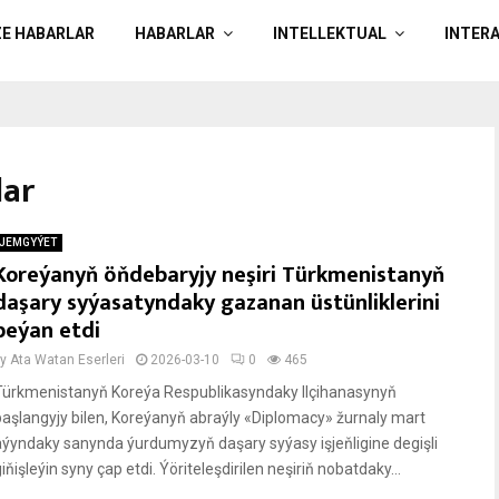
ZE HABARLAR
HABARLAR
INTELLEKTUAL
INTER
lar
JEMGYÝET
Koreýanyň öňdebaryjy neşiri Türkmenistanyň
daşary syýasatyndaky gazanan üstünliklerini
beýan etdi
by
Ata Watan Eserleri
2026-03-10
0
465
Türkmenistanyň Koreýa Respublikasyndaky Ilçihanasynyň
başlangyjy bilen, Koreýanyň abraýly «Diplomacy» žurnaly mart
aýyndaky sanynda ýurdumyzyň daşary syýasy işjeňligine degişli
iňişleýin syny çap etdi. Ýöriteleşdirilen neşiriň nobatdaky...