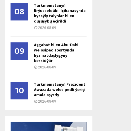
Türkmenistanyň
08
Brýusseldäki ilçihanasynda
hytaýly talyplar bilen
duşuşyk geçirildi
2026-08-09
Aşgabat bilen Abu-Dabi
09
welosiped sportynda
hyzmatdaşlygyny
berkidýär
2026-08-09
Türkmenistanyň Prezidenti
10
Awazada welosipedli ýörişi
amala aşyrdy
2026-08-09