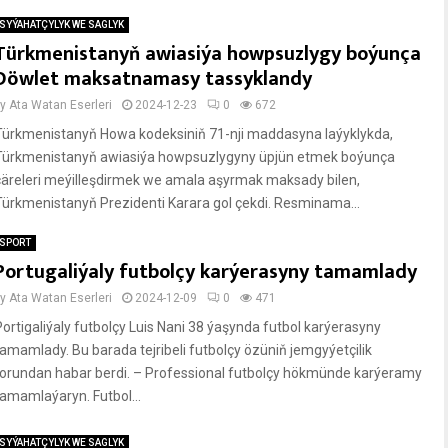
SYÝAHATÇYLYK WE SAGLYK
Türkmenistanyň awiasiýa howpsuzlygy boýunça
Döwlet maksatnamasy tassyklandy
by
Ata Watan Eserleri
2024-12-23
0
672
Türkmenistanyň Howa kodeksiniň 71-nji maddasyna laýyklykda,
Türkmenistanyň awiasiýa howpsuzlygyny üpjün etmek boýunça
çäreleri meýilleşdirmek we amala aşyrmak maksady bilen,
Türkmenistanyň Prezidenti Karara gol çekdi. Resminama...
SPORT
Portugaliýaly futbolçy karýerasyny tamamlady
by
Ata Watan Eserleri
2024-12-09
0
471
Portigaliýaly futbolçy Luis Nani 38 ýaşynda futbol karýerasyny
tamamlady. Bu barada tejribeli futbolçy özüniň jemgyýetçilik
torundan habar berdi. – Professional futbolçy hökmünde karýeramy
tamamlaýaryn. Futbol...
SYÝAHATÇYLYK WE SAGLYK