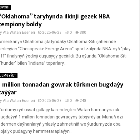
SPORT
“Oklahoma” taryhynda ilkinji gezek NBA
çempiony boldy
by
Ata Watan Eserleri
2025-06-23
0
380
Amerikanyň Oklahoma ştatyndaky Oklahoma-Siti şäherinde
ýerleşýän “Chesapeake Energy Arena” sport zalynda NBA-nyň “play-
off” finalynyň ýedinji duşuşygy geçirildi. Bu oýunda “Oklahoma Siti
hunder” bilen “Indiana” toparlary...
JEMGYÝET
1 million tonnadan gowrak türkmen bugdaýy
taýýar
by
Ata Watan Eserleri
2025-06-23
0
248
Ýurdumyzyň ussat gallaçy kärendeçileri Watan harmanyna ak
bugdaýyň 1 million tonnadan gowragyny tabşyrdylar. Munuň özi
edermen daýhanlaryň yhlasly zähmetiniň we ýurdumyzda oba
hojalyk pudagyny hemmetaraplaýyn...