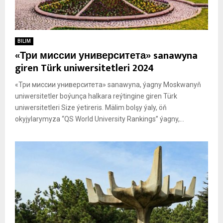
BILIM
«Три миссии университета» sanawyna
giren Türk uniwersitetleri 2024
«Три миссии университета» sanawyna, ýagny Moskwanyň
uniwersitetler boýunça halkara reýtingine giren Türk
uniwersitetleri Size ýetireris. Mälim bolşy ýaly, öň
okyjylarymyza “QS World University Rankings” ýagny,...