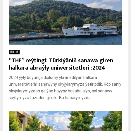
BILIM
“THE” reýtingi: Türkiýäniň sanawa giren
halkara abraýly uniwersitetleri :2024
2024 ýyly boýunça diplomy ykrar edilýän halkara
uniwersitetleriň sanawyny okyjylarymyza ýetiripdik. Köp sanly
okyjylarymyzdan gelýän haýyşy hasaba alyp, şol sanawy
saýtymyza täzeden girdik. Bu habarymyzda...