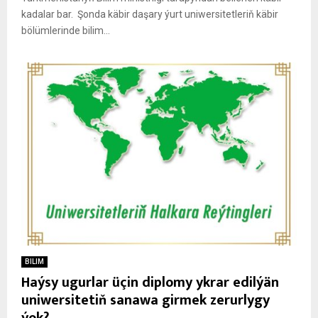
kadalar bar. Şonda käbir daşary ýurt uniwersitetleriň käbir
bölümlerinde bilim...
BILIM
Haýsy ugurlar üçin diplomy ykrar edilýän
uniwersitetiň sanawa girmek zerurlygy