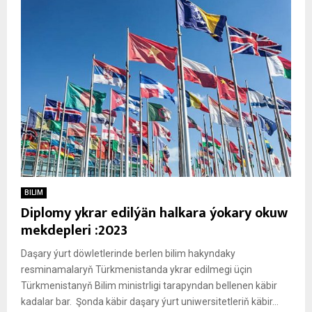
BILIM
Diplomy ykrar edilýän halkara ýokary okuw
mekdepleri :2023
Daşary ýurt döwletlerinde berlen bilim hakyndaky
resminamalaryň Türkmenistanda ykrar edilmegi üçin
Türkmenistanyň Bilim ministrligi tarapyndan bellenen käbir
kadalar bar. Şonda käbir daşary ýurt uniwersitetleriň käbir...