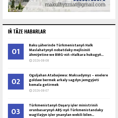
IŇ TÄZE HABARLAR
Baku şäherinde Türkmenistanyň Halk
01
Maslahatynyň nobatdaky mejlisiniň
ähmiýetine we BMG-niň «Halkara hukugyň...
2026-08-08
Oguljahan Atabaýewa: Maksadymyz – enelere
02
goldaw bermek arkaly sagdyn jemgyýeti
kemala getirmek
2026-08-07
Türkmenistanyň Daşary işler ministriniň
03
orunbasarynyň ABŞ-nyň Türkmenistandaky
wagtlaýyn işler ynanylan wekili bilen...