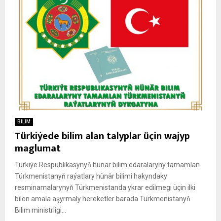
BILIM
Türkiýede bilim alan talyplar üçin wajyp
maglumat
Türkiýe Respublikasynyň hünär bilim edaralaryny tamamlan
Türkmenistanyň raýatlary hünär bilimi hakyndaky
resminamalarynyň Türkmenistanda ykrar edilmegi üçin ilki
bilen amala aşyrmaly hereketler barada Türkmenistanyň
Bilim ministrligi...