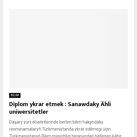
BILIM
Diplom ykrar etmek : Sanawdaky Ähli
uniwersitetler
Daşary ýurt döwletlerinde berlen bilim hakyndaky
resminamalaryň Türkmenistanda ykrar edilmegi üçin
Türkmenistanyň Bilim ministrligi tarapyndan bellenen käbir