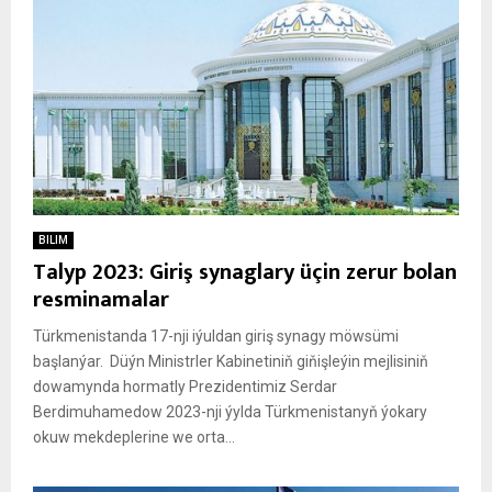
BILIM
Talyp 2023: Giriş synaglary üçin zerur bolan
resminamalar
Türkmenistanda 17-nji iýuldan giriş synagy möwsümi
başlanýar. Düýn Ministrler Kabinetiniň giňişleýin mejlisiniň
dowamynda hormatly Prezidentimiz Serdar
Berdimuhamedow 2023-nji ýylda Türkmenistanyň ýokary
okuw mekdeplerine we orta...