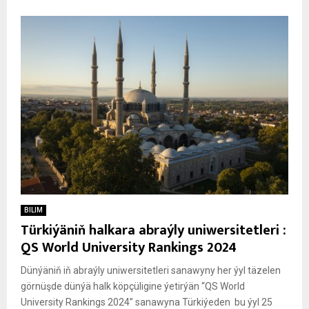
BILIM
Türkiýäniň halkara abraýly uniwersitetleri :
QS World University Rankings 2024
Dünýäniň iň abraýly uniwersitetleri sanawyny her ýyl täzelen
görnüşde dünýä halk köpçüligine ýetirýän “QS World
University Rankings 2024” sanawyna Türkiýeden bu ýyl 25