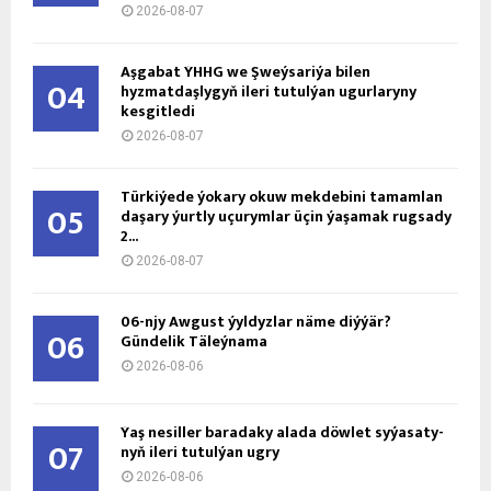
2026-08-07
Aşgabat ÝHHG we Şweýsariýa bilen
04
hyzmatdaşlygyň ileri tutulýan ugurlaryny
kesgitledi
2026-08-07
Türkiýede ýokary okuw mekdebini tamamlan
05
daşary ýurtly uçurymlar üçin ýaşamak rugsady
2...
2026-08-07
06-njy Awgust ýyldyzlar näme diýýär?
06
Gündelik Täleýnama
2026-08-06
Ýaş ne­sil­ler ba­ra­da­ky ala­da döw­let sy­ýa­sa­ty­
07
nyň ile­ri tu­tul­ýan ug­ry
2026-08-06