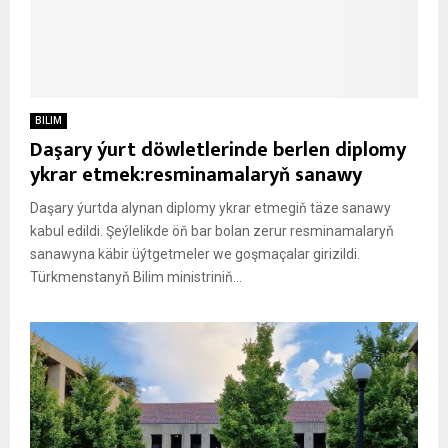
BILIM
Daşary ýurt döwletlerinde berlen diplomy
ykrar etmek:resminamalaryň sanawy
Daşary ýurtda alynan diplomy ykrar etmegiň täze sanawy
kabul edildi. Şeýlelikde öň bar bolan zerur resminamalaryň
sanawyna käbir üýtgetmeler we goşmaçalar girizildi.
Türkmenstanyň Bilim ministriniň...