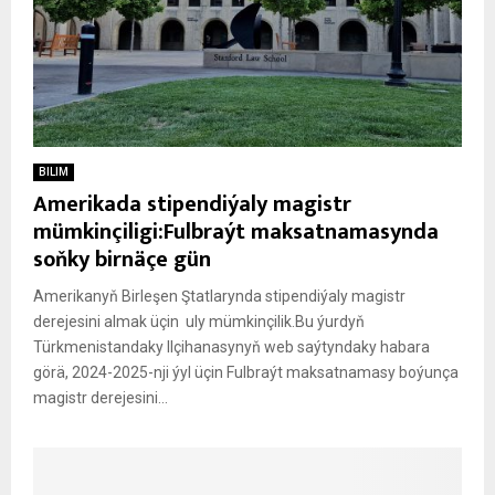
BILIM
Amerikada stipendiýaly magistr
mümkinçiligi:Fulbraýt maksatnamasynda
soňky birnäçe gün
Amerikanyň Birleşen Ştatlarynda stipendiýaly magistr
derejesini almak üçin uly mümkinçilik.Bu ýurdyň
Türkmenistandaky Ilçihanasynyň web saýtyndaky habara
görä, 2024-2025-nji ýyl üçin Fulbraýt maksatnamasy boýunça
magistr derejesini...