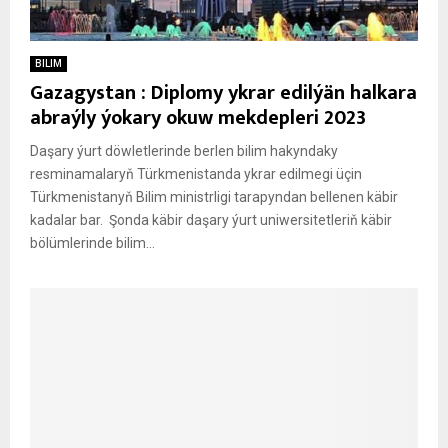
BILIM
Gazagystan : Diplomy ykrar edilýän halkara
abraýly ýokary okuw mekdepleri 2023
Daşary ýurt döwletlerinde berlen bilim hakyndaky
resminamalaryň Türkmenistanda ykrar edilmegi üçin
Türkmenistanyň Bilim ministrligi tarapyndan bellenen käbir
kadalar bar. Şonda käbir daşary ýurt uniwersitetleriň käbir
bölümlerinde bilim...