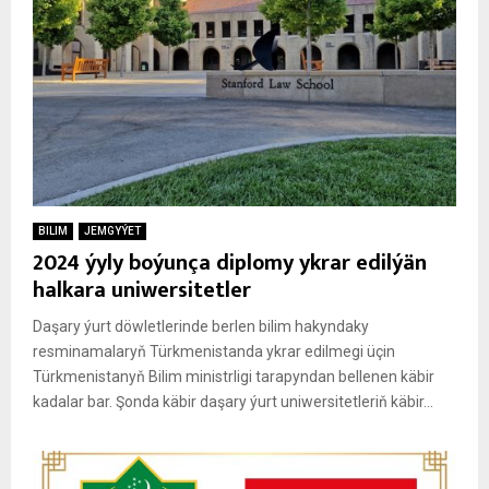
BILIM
JEMGYÝET
2024 ýyly boýunça diplomy ykrar edilýän
halkara uniwersitetler
Daşary ýurt döwletlerinde berlen bilim hakyndaky
resminamalaryň Türkmenistanda ykrar edilmegi üçin
Türkmenistanyň Bilim ministrligi tarapyndan bellenen käbir
kadalar bar. Şonda käbir daşary ýurt uniwersitetleriň käbir...