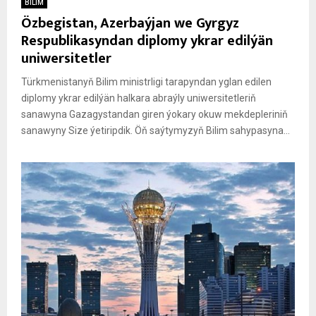
BILIM
Özbegistan, Azerbaýjan we Gyrgyz
Respublikasyndan diplomy ykrar edilýän
uniwersitetler
Türkmenistanyň Bilim ministrligi tarapyndan yglan edilen
diplomy ykrar edilýän halkara abraýly uniwersitetleriň
sanawyna Gazagystandan giren ýokary okuw mekdepleriniň
sanawyny Size ýetiripdik. Öň saýtymyzyň Bilim sahypasyna...