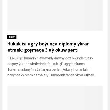
BILIM
Hukuk işi ugry boýunça diplomy ykrar
etmek: goşmaça 3 aý okuw şerti
“Hukuk işi” hünäriniň aýratynlyklaryny göz öňünde tutup,
daşary ýurt döwletlerinde “hukuk işi” ugry boýunça
Türkmenistanyň raýatlaryna berlen ýokary hünär bilimi
hakyndaky resminamalary Türkmenistanda ykrar etmek...