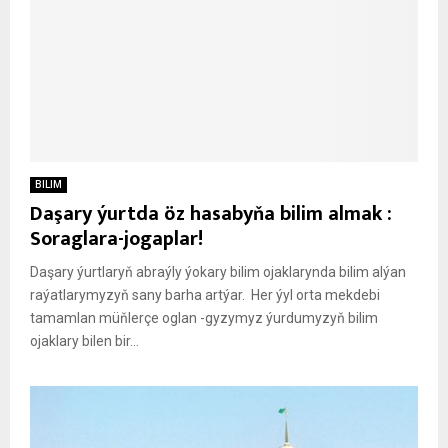
BILIM
Daşary ýurtda öz hasabyňa bilim almak :
Soraglara-jogaplar!
Daşary ýurtlaryň abraýly ýokary bilim ojaklarynda bilim alýan
raýatlarymyzyň sany barha artýar. Her ýyl orta mekdebi
tamamlan müňlerçe oglan -gyzymyz ýurdumyzyň bilim
ojaklary bilen bir...