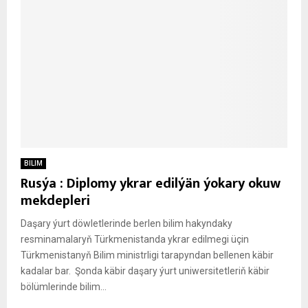
BILIM
Rusýa : Diplomy ykrar edilýän ýokary okuw
mekdepleri
Daşary ýurt döwletlerinde berlen bilim hakyndaky
resminamalaryň Türkmenistanda ykrar edilmegi üçin
Türkmenistanyň Bilim ministrligi tarapyndan bellenen käbir
kadalar bar. Şonda käbir daşary ýurt uniwersitetleriň käbir
bölümlerinde bilim...