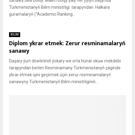
sanawy belli boldy. Mälim bolşy ýaly her ýylyň başynda
Türkmenistanyň Bilim ministrligi tarapyndan Halkara
guramalaryň (“Academic Ranking...
BILIM
Diplom ykrar etmek: Zerur resminamalaryň
sanawy
Daşary ýurt döwletiniň ýokary we orta hünär okuw mekdebi
tarapyndan berlen Resminamany Türkmenistanyň çäginde
ykrar etmek işini geçirmek üçin zerur resminamalaryň
sanawyny Türkmenistanyň Bilim ministrliginiň...