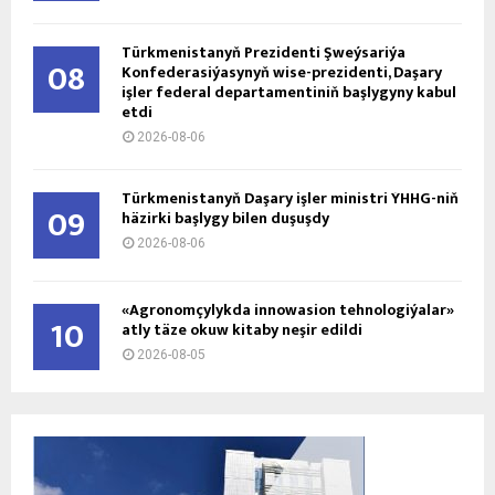
Türkmenistanyň Prezidenti Şweýsariýa
08
Konfederasiýasynyň wise-prezidenti, Daşary
işler federal departamentiniň başlygyny kabul
etdi
2026-08-06
Türkmenistanyň Daşary işler ministri ÝHHG-niň
09
häzirki başlygy bilen duşuşdy
2026-08-06
«Agronomçylykda innowasion tehnologiýalar»
10
atly täze okuw kitaby neşir edildi
2026-08-05