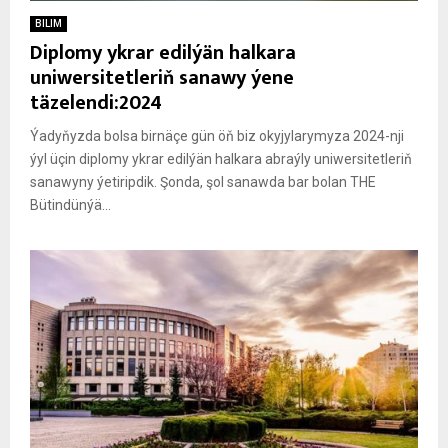
BILIM
Diplomy ykrar edilýän halkara
uniwersitetleriň sanawy ýene
täzelendi:2024
Ýadyňyzda bolsa birnäçe gün öň biz okyjylarymyza 2024-nji
ýyl üçin diplomy ykrar edilýän halkara abraýly uniwersitetleriň
sanawyny ýetiripdik. Şonda, şol sanawda bar bolan THE
Bütindünýä...