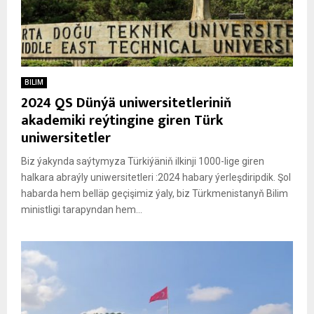
BILIM
2024 QS Dünýä uniwersitetleriniň
akademiki reýtingine giren Türk
uniwersitetler
Biz ýakynda saýtymyza Türkiýäniň ilkinji 1000-lige giren
halkara abraýly uniwersitetleri :2024 habary ýerleşdiripdik. Şol
habarda hem belläp geçişimiz ýaly, biz Türkmenistanyň Bilim
ministligi tarapyndan hem...