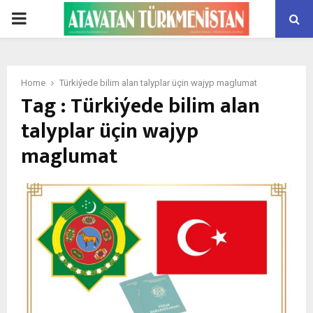
PRIMARY
MENU
Home
Türkiýede bilim alan talyplar üçin wajyp maglumat
Tag : Türkiýede bilim alan
talyplar üçin wajyp
maglumat