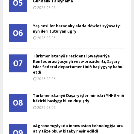
05
Gündelik Täleýnama
2026-08-06
Ýaş ne­sil­ler ba­ra­da­ky ala­da döw­let sy­ýa­sa­ty­
06
nyň ile­ri tu­tul­ýan ug­ry
2026-08-06
Türkmenistanyň Prezidenti Şweýsariýa
07
Konfederasiýasynyň wise-prezidenti, Daşary
işler federal departamentiniň başlygyny kabul
etdi
2026-08-06
Türkmenistanyň Daşary işler ministri ÝHHG-niň
08
häzirki başlygy bilen duşuşdy
2026-08-06
«Agronomçylykda innowasion tehnologiýalar»
09
atly täze okuw kitaby neşir edildi