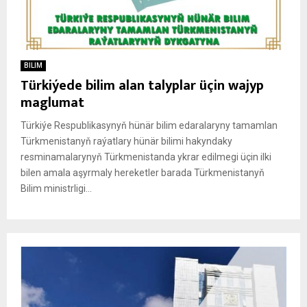
BILIM
Türkiýede bilim alan talyplar üçin wajyp
maglumat
Türkiýe Respublikasynyň hünär bilim edaralaryny tamamlan
Türkmenistanyň raýatlary hünär bilimi hakyndaky
resminamalarynyň Türkmenistanda ykrar edilmegi üçin ilki
bilen amala aşyrmaly hereketler barada Türkmenistanyň
Bilim ministrligi...