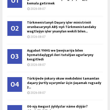
01
kemala getirmek
2026-08-07
Türkmenistanyň Daşary işler ministriniň
02
orunbasarynyň ABŞ-nyň Türkmenistandaky
wagtlaýyn işler ynanylan wekili bilen...
2026-08-07
Aşgabat ÝHHG we Şweýsariýa bilen
03
hyzmatdaşlygyň ileri tutulýan ugurlaryny
kesgitledi
2026-08-07
Türkiýede ýokary okuw mekdebini tamamlan
04
daşary ýurtly uçurymlar üçin ýaşamak rugsady
2...
2026-08-07
06-njy Awgust ýyldyzlar näme diýýär?