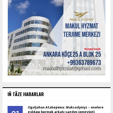
IŇ TÄZE HABARLAR
Oguljahan Atabaýewa: Maksadymyz – enelere
goldaw bermek arkaly sagdyn jemgyýeti