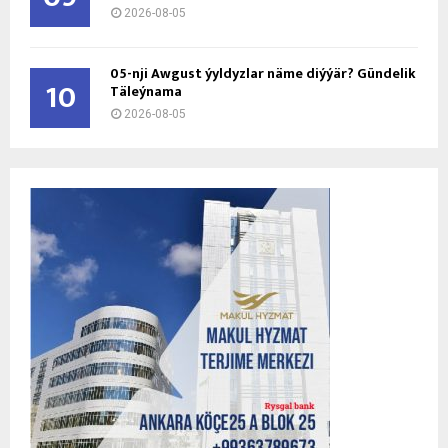
2026-08-05
05-nji Awgust ýyldyzlar näme diýýär? Gündelik
10
Täleýnama
2026-08-05