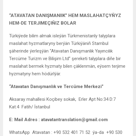
“ATAVATAN DANIŞMANIIK” HEM MASLAHATÇYŇYZ
HEM-DE TERJIMEÇIŇIZ BOLAR
Türkiýede bilim almak isleýän Türkmenistanly talyplara
maslahat hyzmatlaryny berýän Türkiýäniň Stambul
şäherinde ýerleşýän “Atavatan Danışmanlık Yayıncılık
Tercüme Turizm ve Bilişim Ltd” şereketi talyplara diňe bir
maslahat bermek hyzmaty bilen çäklenmän, eýsem terjime
hyzmatyny hem hödürlýär.
“Atavatan Danışmanlık ve Tercüme Merkezi”
Aksaray mahallesi Koçibey sokak, Erler Apt No:34 D:7
Kat:4 Fatih/ İstanbul
E: Mail Adres : atavatantranslation@gmail.com
WhatsApp Atavatan : +90 532 401 71 52 ýa-da +90 530