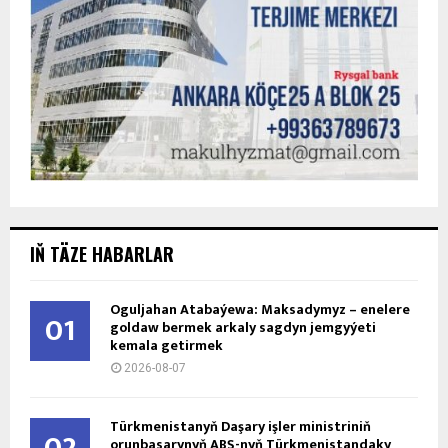
IŇ TÄZE HABARLAR
Oguljahan Atabaýewa: Maksadymyz – enelere
01
goldaw bermek arkaly sagdyn jemgyýeti
kemala getirmek
2026-08-07
Türkmenistanyň Daşary işler ministriniň
orunbasarynyň ABŞ-nyň Türkmenistandaky