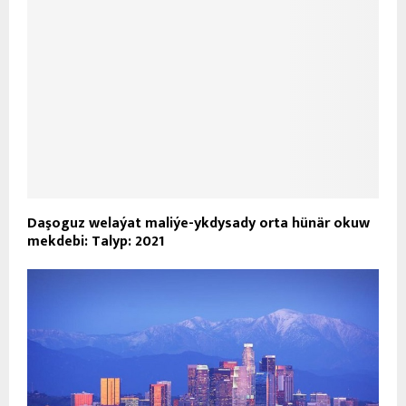
Daşoguz welaýat maliýe-ykdysady orta hünär okuw
mekdebi: Talyp: 2021