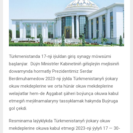
Türkmenistanda 17-nji iýuldan giriş synagy möwsümi
başlanýar. Düýn Ministrler Kabinetiniň giňişleýin mejlisiniň
dowamynda hormatly Prezidentimiz Serdar
Berdimuhamedow 2023-nji ýylda Türkmenistanyň ýokary
okuw mekdeplerine we orta hünär okuw mekdeplerine
welaýatlar hem-de Aşgabat şäheri boýunça okuwa kabul
etmegiň meýilnamalaryny tassyklamak hakynda Buýruga
gol çekdi.
Resminama laýyklykda Türkmenistanyň ýokary okuw
mekdeplerine okuwa kabul etmegi 2023-nji ýylyň 17 — 30-