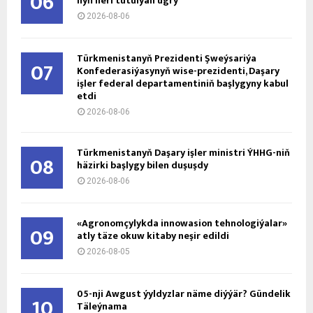
06
nyň ile­ri tu­tul­ýan ug­ry
2026-08-06
Türkmenistanyň Prezidenti Şweýsariýa
07
Konfederasiýasynyň wise-prezidenti, Daşary
işler federal departamentiniň başlygyny kabul
etdi
2026-08-06
Türkmenistanyň Daşary işler ministri ÝHHG-niň
08
häzirki başlygy bilen duşuşdy
2026-08-06
«Agronomçylykda innowasion tehnologiýalar»
09
atly täze okuw kitaby neşir edildi
2026-08-05
05-nji Awgust ýyldyzlar näme diýýär? Gündelik
10
Täleýnama