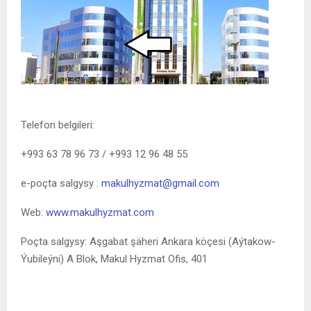
Telefon belgileri:
+993 63 78 96 73 / +993 12 96 48 55
e-poçta salgysy :
makulhyzmat@gmail.com
Web:
www.makulhyzmat.com
Poçta salgysy: Aşgabat şäheri Ankara köçesi (Aýtakow-
Ýubileýni) A Blok, Makul Hyzmat Ofis, 401