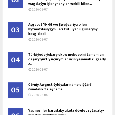
02
wagtlaýyn işler ynanylan wekili bilen...
2026-08-07
Aşgabat ÝHHG we Şweýsariýa bilen
03
hyzmatdaşlygyň ileri tutulýan ugurlaryny
kesgitledi
2026-08-07
Türkiýede ýokary okuw mekdebini tamamlan
04
daşary ýurtly uçurymlar üçin ýaşamak rugsady
2...
2026-08-07
06-njy Awgust ýyldyzlar näme diýýär?
05
Gündelik Täleýnama
2026-08-06
Ýaş ne­sil­ler ba­ra­da­ky ala­da döw­let sy­ýa­sa­ty­