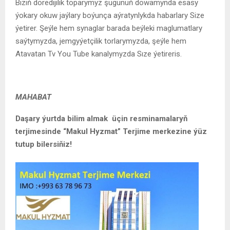
Biziň döredijilik toparymyz şugünüň dowamynda esasy
ýokary okuw jaýlary boýunça aýratynlykda habarlary Size
ýetirer. Şeýle hem synaglar barada beýleki maglumatlary
saýtymyzda, jemgyýetçilik torlarymyzda, şeýle hem
Atavatan Tv You Tube kanalymyzda Sıze ýetireris.
MAHABAT
Daşary ýurtda bilim almak üçin resminamalaryň
terjimesinde “Makul Hyzmat” Terjime merkezine ýüz
tutup bilersiňiz!