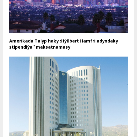
Amerikada Talyp haky :Hýübert Hamfri adyndaky
stipendiýa” maksatnamasy