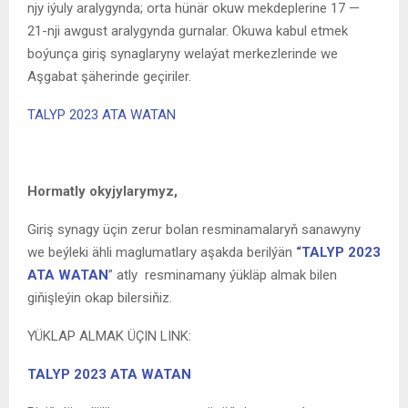
njy iýuly aralygynda; orta hünär okuw mekdeplerine 17 —
21-nji awgust aralygynda gurnalar. Okuwa kabul etmek
boýunça giriş synaglaryny welaýat merkezlerinde we
Aşgabat şäherinde geçiriler.
TALYP 2023 ATA WATAN
Hormatly okyjylarymyz,
Giriş synagy üçin zerur bolan resminamalaryň sanawyny
we beýleki ähli maglumatlary aşakda berilýän
“
TALYP 2023
ATA WATAN
” atly resminamany ýükläp almak bilen
giňişleýin okap bilersiňiz.
YÜKLAP ALMAK ÜÇIN LINK:
TALYP 2023 ATA WATAN