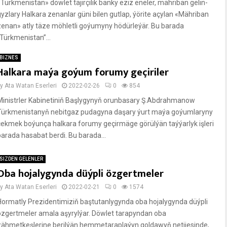
«Türkmenistan» döwlet täjirçilik banky eziz eneler, mähriban gelin-
gyzlary Halkara zenanlar güni bilen gutlap, ýörite açylan «Mähriban
zenan» atly täze möhletli goýumyny hödürleýär. Bu barada
“Türkmenistan”...
BIZNES
Halkara maýa goýum forumy geçiriler
by
Ata Watan Eserleri
2022-02-26
0
854
Ministrler Kabinetiniň Başlygynyň orunbasary Ş.Abdrahmanow
Türkmenistanyň nebitgaz pudagyna daşary ýurt maýa goýumlaryny
çekmek boýunça halkara forumy geçirmäge görülýän taýýarlyk işleri
barada hasabat berdi. Bu barada...
SIZDEN GELENLER
Oba hojalygynda düýpli özgertmeler
by
Ata Watan Eserleri
2022-02-21
0
1574
Hormatly Prezidentimiziň baştutanlygynda oba hojalygynda düýpli
özgertmeler amala aşyrylýar. Döwlet tarapyndan oba
zähmetkeşlerine berilýän hemmetaraplaýyn goldawyň netijesinde,