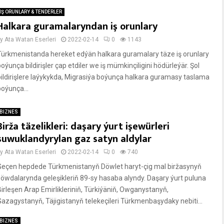
IŞ ORUNLARY & TENDERLER
Halkara guramalaryndan iş orunlary
by
Ata Watan Eserleri
2022-02-14
0
1143
Türkmenistanda hereket edýän halkara guramalary täze iş orunlary
oýunça bildirişler çap etdiler we iş mümkinçiligini hödürleýär. Şol
bildirişlere laýykykda, Migrasiýa boýunça halkara guramasy taslama
boýunça...
BIZNES
Birža täzelikleri: daşary ýurt işewürleri
suwuklandyrylan gaz satyn aldylar
by
Ata Watan Eserleri
2022-02-14
0
740
Geçen hepdede Türkmenistanyň Döwlet haryt-çig mal biržasynyň
söwdalarynda geleşikleriň 89-sy hasaba alyndy. Daşary ýurt puluna
Birleşen Arap Emirlikleriniň, Türkiýäniň, Owganystanyň,
Gazagystanyň, Täjigistanyň telekeçileri Türkmenbaşydaky nebiti...
BIZNES