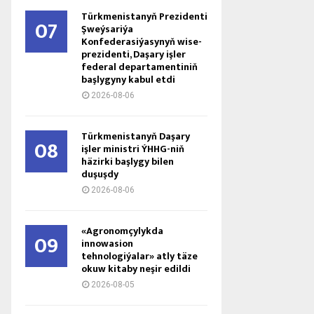
Türkmenistanyň Prezidenti
07
Şweýsariýa
Konfederasiýasynyň wise-
prezidenti, Daşary işler
federal departamentiniň
başlygyny kabul etdi
2026-08-06
Türkmenistanyň Daşary
08
işler ministri ÝHHG-niň
häzirki başlygy bilen
duşuşdy
2026-08-06
«Agronomçylykda
09
innowasion
tehnologiýalar» atly täze
okuw kitaby neşir edildi
2026-08-05