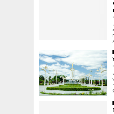
B
e
ý