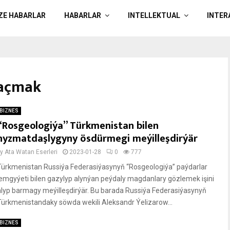
ÄZE HABARLAR
HABARLAR
INTELLEKTUAL
INTER
 açmak
BIZNES
“Rosgeologiýa” Türkmenistan bilen
hyzmatdaşlygyny ösdürmegi meýilleşdirýär
by
Ata Watan Eserleri
2023-01-28
0
777
Türkmenistan Russiýa Federasiýasynyň “Rosgeologiýa” paýdarlar
jemgyýeti bilen gazylyp alynýan peýdaly magdanlary gözlemek işini
alyp barmagy meýilleşdirýär. Bu barada Russiýa Federasiýasynyň
Türkmenistandaky söwda wekili Aleksandr Ýelizarow...
BIZNES