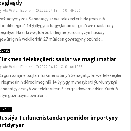
baglaşdy
by
Ata Watan Eserleri
2022-04-13
0
900
Paýtagtymyzda Senagatçylar we telekeçiler birleşmesiniň
döredilmeginiň 14 ýyllygyna bagyşlanan serginiň we maslahaty
geçirilýär. Häzirki wagtda bu birleşme ýurdumyzyň hususy
işewürliginiň wekilleriniň 27 müňden gowragyny özünde...
DÜNÝÄ
Türkmen telekeçileri: sanlar we maglumatlar
by
Ata Watan Eserleri
2022-04-12
0
1385
Şu gün öz işine başlan Türkmenistanyň Senagatçylar we telekeçiler
birleşmesiniň döredilmeginiň 14 ýyllygy mynasybetli ýurdumyzyň
senagatçylarynyň we telekeçileriniň sergisi dowam edýär. Ýurduň
altyn gaznasyna öwrülen...
BIZNES
Russiýa Türkmenistandan pomidor importyny
artdyrýar