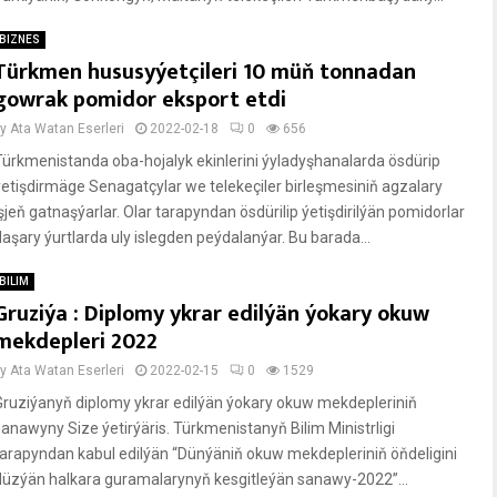
BIZNES
Türkmen hususyýetçileri 10 müň tonnadan
gowrak pomidor eksport etdi
by
Ata Watan Eserleri
2022-02-18
0
656
Türkmenistanda oba-hojalyk ekinlerini ýyladyşhanalarda ösdürip
ýetişdirmäge Senagatçylar we telekeçiler birleşmesiniň agzalary
işjeň gatnaşýarlar. Olar tarapyndan ösdürilip ýetişdirilýän pomidorlar
daşary ýurtlarda uly islegden peýdalanýar. Bu barada...
BILIM
Gruziýa : Diplomy ykrar edilýän ýokary okuw
mekdepleri 2022
by
Ata Watan Eserleri
2022-02-15
0
1529
Gruziýanyň diplomy ykrar edilýän ýokary okuw mekdepleriniň
sanawyny Size ýetirýäris. Türkmenistanyň Bilim Ministrligi
tarapyndan kabul edilýän “Dünýäniň okuw mekdepleriniň öňdeligini
düzýän halkara guramalarynyň kesgitleýän sanawy-2022”...