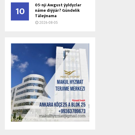
05-nji Awgust ýyldyzlar
10
näme diýýär? Gündelik
Täleýnama
2026-08-05