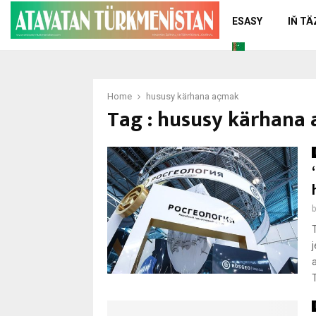
ESASY
IŇ T
Home
hususy kärhana açmak
Tag : hususy kärhana