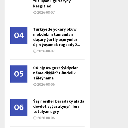
tutulýan ugurlaryny
kesgitledi
2026-08-07
Türkiýede ýokary okuw
04
mekdebini tamamlan
daşary ýurtly uçurymlar
üçin ýaşamak rugsady 2...
2026-08-07
06-njy Awgust ýyldyzlar
05
näme diýýär? Gündelik
Täleýnama
2026-08-06
Ýaş ne­sil­ler ba­ra­da­ky ala­da
06
döw­let sy­ýa­sa­ty­nyň ile­ri
tu­tul­ýan ug­ry
2026-08-06