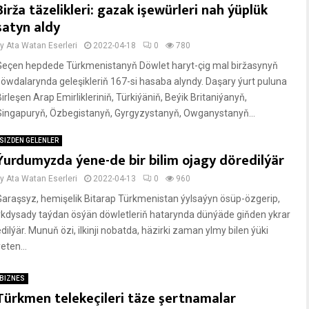
Birža täzelikleri: gazak işewürleri nah ýüplük
satyn aldy
by
Ata Watan Eserleri
2022-04-18
0
780
Geçen hepdede Türkmenistanyň Döwlet haryt-çig mal biržasynyň
söwdalarynda geleşikleriň 167-si hasaba alyndy. Daşary ýurt puluna
irleşen Arap Emirlikleriniň, Türkiýäniň, Beýik Britaniýanyň,
Singapuryň, Özbegistanyň, Gyrgyzystanyň, Owganystanyň...
SIZDEN GELENLER
Ýurdumyzda ýene-de bir bilim ojagy döredilýär
by
Ata Watan Eserleri
2022-04-13
0
960
Garaşsyz, hemişelik Bitarap Türkmenistan ýylsaýyn ösüp-özgerip,
ykdysady taýdan ösýän döwletleriň hatarynda dünýäde giňden ykrar
dilýär. Munuň özi, ilkinji nobatda, häzirki zaman ylmy bilen ýüki
eten...
BIZNES
Türkmen telekeçileri täze şertnamalar