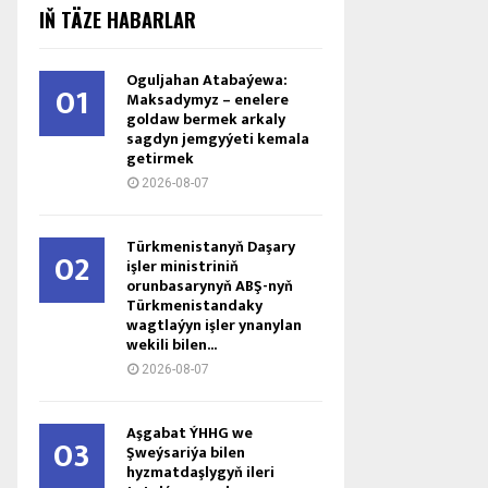
IŇ TÄZE HABARLAR
Oguljahan Atabaýewa:
01
Maksadymyz – enelere
goldaw bermek arkaly
sagdyn jemgyýeti kemala
getirmek
2026-08-07
Türkmenistanyň Daşary
02
işler ministriniň
orunbasarynyň ABŞ-nyň
Türkmenistandaky
wagtlaýyn işler ynanylan
wekili bilen...
2026-08-07
Aşgabat ÝHHG we
03
Şweýsariýa bilen
hyzmatdaşlygyň ileri