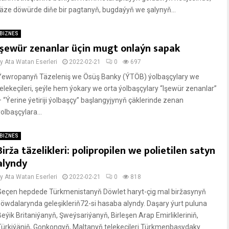
täze döwürde diňe bir pagtanyň, bugdaýyň we şalynyň...
BIZNES
Işewür zenanlar üçin mugt onlaýn sapak
by
Ata Watan Eserleri
2022-02-21
0
697
Ýewropanyň Täzeleniş we Ösüş Banky (ÝTÖB) ýolbaşçylary we
telekeçileri, şeýle hem ýokary we orta ýolbaşçylary “Işewür zenanlar”
– “Ýerine ýetiriji ýolbaşçy” başlangyjynyň çäklerinde zenan
olbaşçylara...
BIZNES
Birža täzelikleri: polipropilen we polietilen satyn
alyndy
by
Ata Watan Eserleri
2022-02-21
0
818
Geçen hepdede Türkmenistanyň Döwlet haryt-çig mal biržasynyň
söwdalarynda geleşikleriň72-si hasaba alyndy. Daşary ýurt puluna
Beýik Britaniýanyň, Şweýsariýanyň, Birleşen Arap Emirlikleriniň,
Türkiýäniň, Gonkongyň, Maltanyň telekeçileri Türkmenbaşydaky...