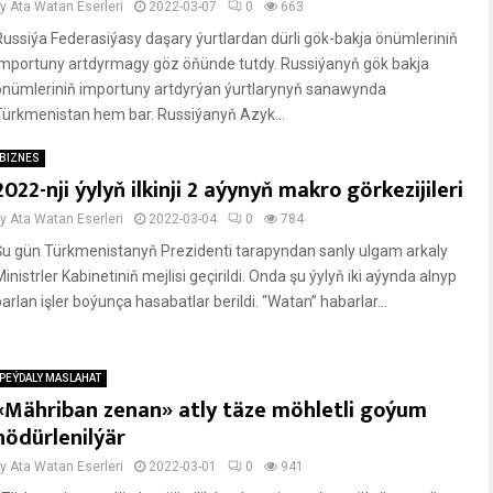
by
Ata Watan Eserleri
2022-03-07
0
663
Russiýa Federasiýasy daşary ýurtlardan dürli gök-bakja önümleriniň
importuny artdyrmagy göz öňünde tutdy. Russiýanyň gök bakja
önümleriniň importuny artdyrýan ýurtlarynyň sanawynda
Türkmenistan hem bar. Russiýanyň Azyk...
BIZNES
2022-nji ýylyň ilkinji 2 aýynyň makro görkezijileri
by
Ata Watan Eserleri
2022-03-04
0
784
Şu gün Türkmenistanyň Prezidenti tarapyndan sanly ulgam arkaly
inistrler Kabinetiniň mejlisi geçirildi. Onda şu ýylyň iki aýynda alnyp
arlan işler boýunça hasabatlar berildi. “Watan” habarlar...
PEÝDALY MASLAHAT
«Mähriban zenan» atly täze möhletli goýum
hödürlenilýär
by
Ata Watan Eserleri
2022-03-01
0
941