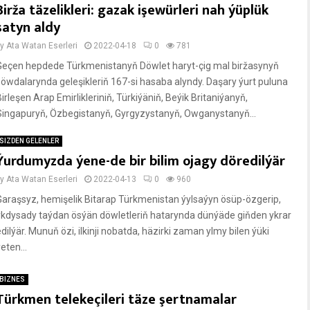
Birža täzelikleri: gazak işewürleri nah ýüplük
satyn aldy
by
Ata Watan Eserleri
2022-04-18
0
781
Geçen hepdede Türkmenistanyň Döwlet haryt-çig mal biržasynyň
söwdalarynda geleşikleriň 167-si hasaba alyndy. Daşary ýurt puluna
irleşen Arap Emirlikleriniň, Türkiýäniň, Beýik Britaniýanyň,
Singapuryň, Özbegistanyň, Gyrgyzystanyň, Owganystanyň...
SIZDEN GELENLER
Ýurdumyzda ýene-de bir bilim ojagy döredilýär
by
Ata Watan Eserleri
2022-04-13
0
960
Garaşsyz, hemişelik Bitarap Türkmenistan ýylsaýyn ösüp-özgerip,
ykdysady taýdan ösýän döwletleriň hatarynda dünýäde giňden ykrar
dilýär. Munuň özi, ilkinji nobatda, häzirki zaman ylmy bilen ýüki
eten...
BIZNES
Türkmen telekeçileri täze şertnamalar