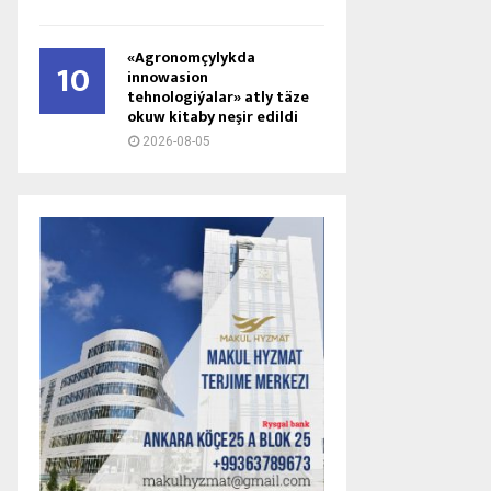
«Agronomçylykda
10
innowasion
tehnologiýalar» atly täze
okuw kitaby neşir edildi
2026-08-05