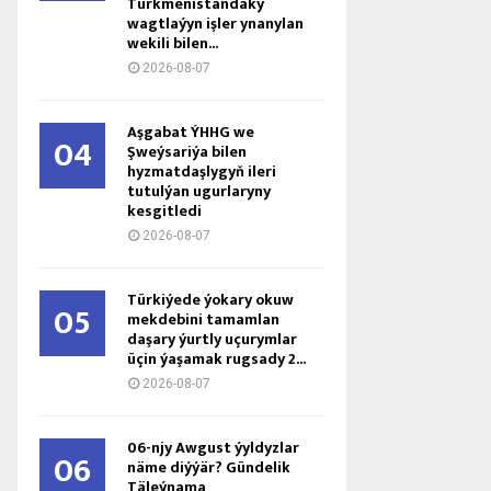
Türkmenistandaky
wagtlaýyn işler ynanylan
wekili bilen...
2026-08-07
Aşgabat ÝHHG we
04
Şweýsariýa bilen
hyzmatdaşlygyň ileri
tutulýan ugurlaryny
kesgitledi
2026-08-07
Türkiýede ýokary okuw
05
mekdebini tamamlan
daşary ýurtly uçurymlar
üçin ýaşamak rugsady 2...
2026-08-07
06-njy Awgust ýyldyzlar
06
näme diýýär? Gündelik
Täleýnama