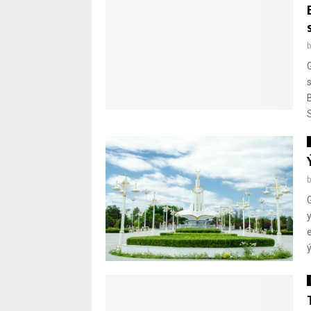
B
e
ý