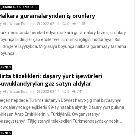
IŞ ORUNLARY & TENDERLER
Halkara guramalaryndan iş orunlary
by
Ata Watan Eserleri
2022-02-14
0
1145
Türkmenistanda hereket edýän halkara guramalary täze iş orunlary
oýunça bildirişler çap etdiler we iş mümkinçiligini hödürleýär. Şol
bildirişlere laýykykda, Migrasiýa boýunça halkara guramasy taslama
boýunça...
BIZNES
Birža täzelikleri: daşary ýurt işewürleri
suwuklandyrylan gaz satyn aldylar
by
Ata Watan Eserleri
2022-02-14
0
741
Geçen hepdede Türkmenistanyň Döwlet haryt-çig mal biržasynyň
söwdalarynda geleşikleriň 89-sy hasaba alyndy. Daşary ýurt puluna
Birleşen Arap Emirlikleriniň, Türkiýäniň, Owganystanyň,
Gazagystanyň, Täjigistanyň telekeçileri Türkmenbaşydaky nebiti...
BIZNES