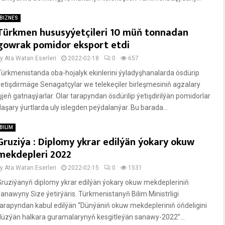
BIZNES
Türkmen hususyýetçileri 10 müň tonnadan
gowrak pomidor eksport etdi
by
Ata Watan Eserleri
2022-02-18
0
657
Türkmenistanda oba-hojalyk ekinlerini ýyladyşhanalarda ösdürip
ýetişdirmäge Senagatçylar we telekeçiler birleşmesiniň agzalary
işjeň gatnaşýarlar. Olar tarapyndan ösdürilip ýetişdirilýän pomidorlar
daşary ýurtlarda uly islegden peýdalanýar. Bu barada...
BILIM
Gruziýa : Diplomy ykrar edilýän ýokary okuw
mekdepleri 2022
by
Ata Watan Eserleri
2022-02-15
0
1531
Gruziýanyň diplomy ykrar edilýän ýokary okuw mekdepleriniň
sanawyny Size ýetirýäris. Türkmenistanyň Bilim Ministrligi
tarapyndan kabul edilýän “Dünýäniň okuw mekdepleriniň öňdeligini
düzýän halkara guramalarynyň kesgitleýän sanawy-2022”...