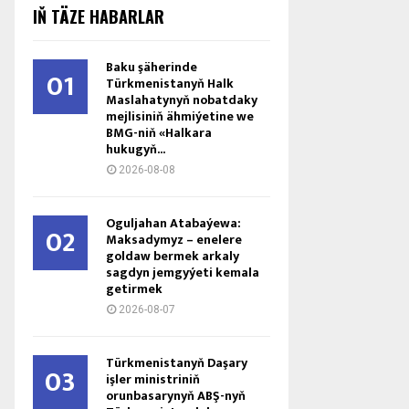
IŇ TÄZE HABARLAR
Baku şäherinde
01
Türkmenistanyň Halk
Maslahatynyň nobatdaky
mejlisiniň ähmiýetine we
BMG-niň «Halkara
hukugyň...
2026-08-08
Oguljahan Atabaýewa:
02
Maksadymyz – enelere
goldaw bermek arkaly
sagdyn jemgyýeti kemala
getirmek
2026-08-07
Türkmenistanyň Daşary
03
işler ministriniň
orunbasarynyň ABŞ-nyň