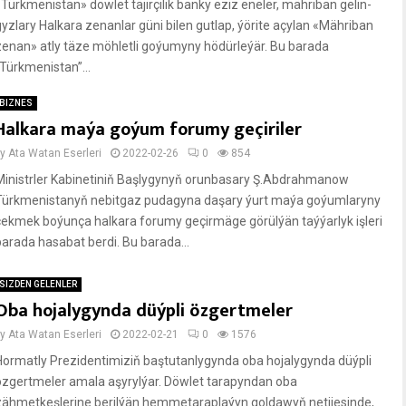
«Türkmenistan» döwlet täjirçilik banky eziz eneler, mähriban gelin-
gyzlary Halkara zenanlar güni bilen gutlap, ýörite açylan «Mähriban
zenan» atly täze möhletli goýumyny hödürleýär. Bu barada
“Türkmenistan”...
BIZNES
Halkara maýa goýum forumy geçiriler
by
Ata Watan Eserleri
2022-02-26
0
854
Ministrler Kabinetiniň Başlygynyň orunbasary Ş.Abdrahmanow
Türkmenistanyň nebitgaz pudagyna daşary ýurt maýa goýumlaryny
çekmek boýunça halkara forumy geçirmäge görülýän taýýarlyk işleri
barada hasabat berdi. Bu barada...
SIZDEN GELENLER
Oba hojalygynda düýpli özgertmeler
by
Ata Watan Eserleri
2022-02-21
0
1576
Hormatly Prezidentimiziň baştutanlygynda oba hojalygynda düýpli
özgertmeler amala aşyrylýar. Döwlet tarapyndan oba
zähmetkeşlerine berilýän hemmetaraplaýyn goldawyň netijesinde,