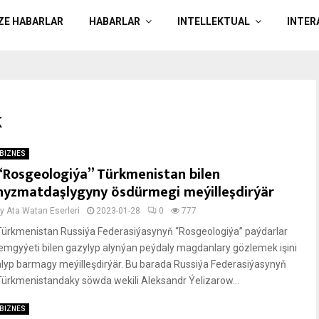
ÄZE HABARLAR
HABARLAR
INTELLEKTUAL
INTER
k
BIZNES
“Rosgeologiýa” Türkmenistan bilen
hyzmatdaşlygyny ösdürmegi meýilleşdirýär
by
Ata Watan Eserleri
2023-01-28
0
777
Türkmenistan Russiýa Federasiýasynyň “Rosgeologiýa” paýdarlar
jemgyýeti bilen gazylyp alynýan peýdaly magdanlary gözlemek işini
alyp barmagy meýilleşdirýär. Bu barada Russiýa Federasiýasynyň
Türkmenistandaky söwda wekili Aleksandr Ýelizarow...
BIZNES