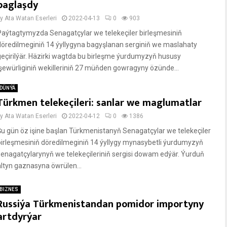
baglaşdy
by
Ata Watan Eserleri
2022-04-13
0
903
Paýtagtymyzda Senagatçylar we telekeçiler birleşmesiniň
döredilmeginiň 14 ýyllygyna bagyşlanan serginiň we maslahaty
geçirilýär. Häzirki wagtda bu birleşme ýurdumyzyň hususy
işewürliginiň wekilleriniň 27 müňden gowragyny özünde...
DÜNÝÄ
Türkmen telekeçileri: sanlar we maglumatlar
by
Ata Watan Eserleri
2022-04-12
0
1386
Şu gün öz işine başlan Türkmenistanyň Senagatçylar we telekeçiler
birleşmesiniň döredilmeginiň 14 ýyllygy mynasybetli ýurdumyzyň
senagatçylarynyň we telekeçileriniň sergisi dowam edýär. Ýurduň
altyn gaznasyna öwrülen...
BIZNES
Russiýa Türkmenistandan pomidor importyny
artdyrýar