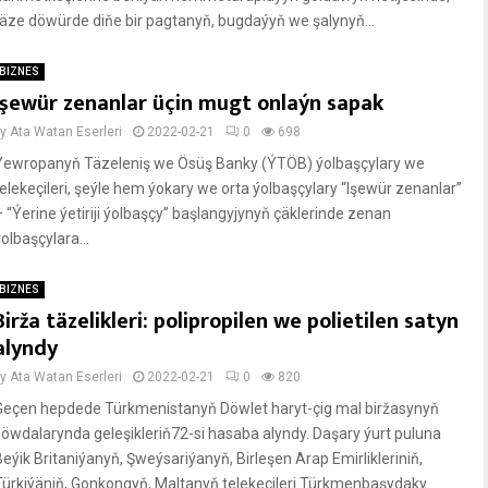
täze döwürde diňe bir pagtanyň, bugdaýyň we şalynyň...
BIZNES
Işewür zenanlar üçin mugt onlaýn sapak
by
Ata Watan Eserleri
2022-02-21
0
698
Ýewropanyň Täzeleniş we Ösüş Banky (ÝTÖB) ýolbaşçylary we
telekeçileri, şeýle hem ýokary we orta ýolbaşçylary “Işewür zenanlar”
– “Ýerine ýetiriji ýolbaşçy” başlangyjynyň çäklerinde zenan
olbaşçylara...
BIZNES
Birža täzelikleri: polipropilen we polietilen satyn
alyndy
by
Ata Watan Eserleri
2022-02-21
0
820
Geçen hepdede Türkmenistanyň Döwlet haryt-çig mal biržasynyň
söwdalarynda geleşikleriň72-si hasaba alyndy. Daşary ýurt puluna
Beýik Britaniýanyň, Şweýsariýanyň, Birleşen Arap Emirlikleriniň,
Türkiýäniň, Gonkongyň, Maltanyň telekeçileri Türkmenbaşydaky...