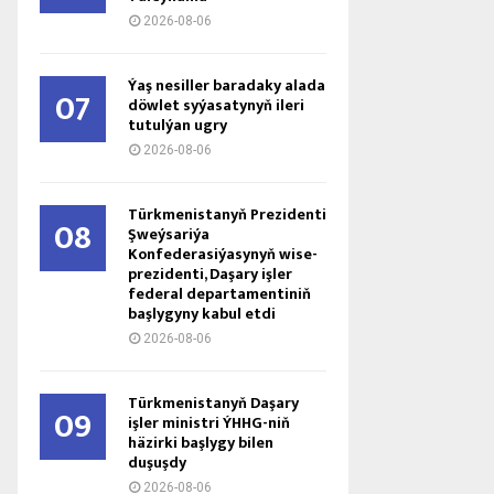
2026-08-06
Ýaş ne­sil­ler ba­ra­da­ky ala­da
07
döw­let sy­ýa­sa­ty­nyň ile­ri
tu­tul­ýan ug­ry
2026-08-06
Türkmenistanyň Prezidenti
08
Şweýsariýa
Konfederasiýasynyň wise-
prezidenti, Daşary işler
federal departamentiniň
başlygyny kabul etdi
2026-08-06
Türkmenistanyň Daşary
09
işler ministri ÝHHG-niň
häzirki başlygy bilen
duşuşdy
2026-08-06