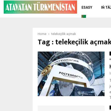
ESASY
IŇ T
Home
telekeçilik açmak
Tag : telekeçilik açma