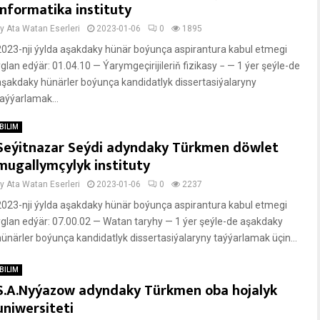
informatika instituty
by
Ata Watan Eserleri
2023-01-06
0
1895
2023-nji ýylda aşakdaky hünär boýunça aspirantura kabul etmegi
yglan edýär: 01.04.10 — Ýarymgeçirijileriň fizikasy − — 1 ýer şeýle-de
aşakdaky hünärler boýunça kandidatlyk dissertasiýalaryny
taýýarlamak...
BILIM
Seýitnazar Seýdi adyndaky Türkmen döwlet
mugallymçylyk instituty
by
Ata Watan Eserleri
2023-01-06
0
2237
2023-nji ýylda aşakdaky hünär boýunça aspirantura kabul etmegi
yglan edýär: 07.00.02 — Watan taryhy — 1 ýer şeýle-de aşakdaky
hünärler boýunça kandidatlyk dissertasiýalaryny taýýarlamak üçin...
BILIM
S.A.Nyýazow adyndaky Türkmen oba hojalyk
uniwersiteti