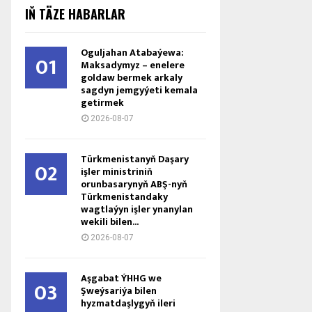
IŇ TÄZE HABARLAR
Oguljahan Atabaýewa:
01
Maksadymyz – enelere
goldaw bermek arkaly
sagdyn jemgyýeti kemala
getirmek
2026-08-07
Türkmenistanyň Daşary
02
işler ministriniň
orunbasarynyň ABŞ-nyň
Türkmenistandaky
wagtlaýyn işler ynanylan
wekili bilen...
2026-08-07
Aşgabat ÝHHG we
03
Şweýsariýa bilen
hyzmatdaşlygyň ileri