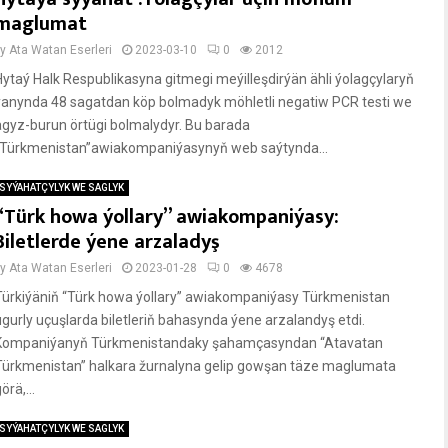
maglumat
by
Ata Watan Eserleri
2023-03-10
0
2012
Hytaý Halk Respublikasyna gitmegi meýilleşdirýän ähli ýolagçylaryň
ýanynda 48 sagatdan köp bolmadyk möhletli negatiw PCR testi we
agyz-burun örtügi bolmalydyr. Bu barada
“Türkmenistan”awiakompaniýasynyň web saýtynda...
SYÝAHATÇYLYK WE SAGLYK
“Türk howa ýollary” awiakompaniýasy:
Biletlerde ýene arzaladyş
by
Ata Watan Eserleri
2023-01-28
0
4678
Türkiýäniň “Türk howa ýollary” awiakompaniýasy Türkmenistan
ugurly uçuşlarda biletleriň bahasynda ýene arzalandyş etdi.
Kompaniýanyň Türkmenistandaky şahamçasyndan “Atavatan
Türkmenistan” halkara žurnalyna gelip gowşan täze maglumata
örä,...
SYÝAHATÇYLYK WE SAGLYK