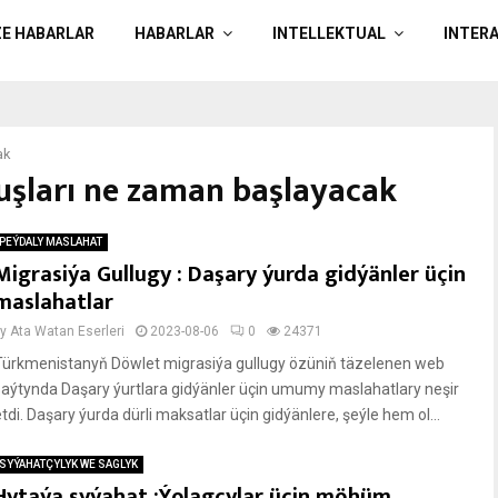
ZE HABARLAR
HABARLAR
INTELLEKTUAL
INTER
ak
uşları ne zaman başlayacak
PEÝDALY MASLAHAT
Migrasiýa Gullugy : Daşary ýurda gidýänler üçin
maslahatlar
by
Ata Watan Eserleri
2023-08-06
0
24371
Türkmenistanyň Döwlet migrasiýa gullugy özüniň täzelenen web
saýtynda Daşary ýurtlara gidýänler üçin umumy maslahatlary neşir
tdi. Daşary ýurda dürli maksatlar üçin gidýänlere, şeýle hem ol...
SYÝAHATÇYLYK WE SAGLYK
Hytaýa syýahat :Ýolagçylar üçin möhüm