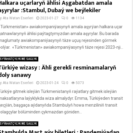
Halkara uçarlaryň ählisi Aşgabatdan amala
aşyrylar :Stambul, Dubaý we beýlekiler
by
Ata Watan Eserleri
2023-01-27
0
1134
«Türkmenistan» awiakompaniýasynyň amala aşyrýan halkara uçar
gatnawlarynyň ählisi paýtagtymyzdan amala aşyrylar. Bu barada
maglumaty awiakompaniýasynyň täze uçuş rejesinden görmek
bolýar. «Türkmenistan» awiakompaniýasynyň täze rejesi 2023-nji...
SYÝAHATÇYLYK WE SAGLYK
Türkiýe wizasy : Ähli gerekli resminamalaryň
doly sanawy
by
Ata Watan Eserleri
2023-01-24
0
5073
Türkiýe gitmek isleýän Türkmenistanyň raýatlary gitmek isleýän
maksatlaryna laýyklykda wiza almalydyr. Emma, Türkiýeden transit
geçýän, başgaça aýdanyňda Stambulyň howa menziliniň transit
ýolagçylar bölüminden çykmazdan göniden...
SYÝAHATÇYLYK WE SAGLYK
Stambulda Mart aýy biletleri : Pandemiýadan