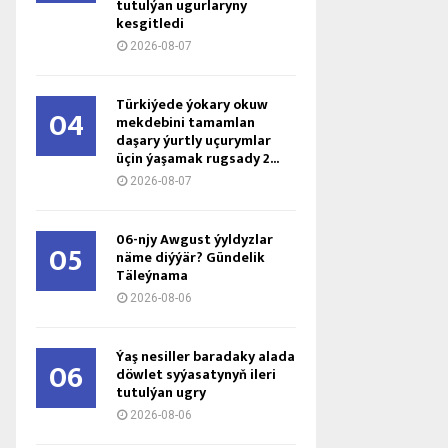
tutulýan ugurlaryny
kesgitledi
2026-08-07
Türkiýede ýokary okuw
04
mekdebini tamamlan
daşary ýurtly uçurymlar
üçin ýaşamak rugsady 2...
2026-08-07
06-njy Awgust ýyldyzlar
05
näme diýýär? Gündelik
Täleýnama
2026-08-06
Ýaş ne­sil­ler ba­ra­da­ky ala­da
06
döw­let sy­ýa­sa­ty­nyň ile­ri
tu­tul­ýan ug­ry
2026-08-06