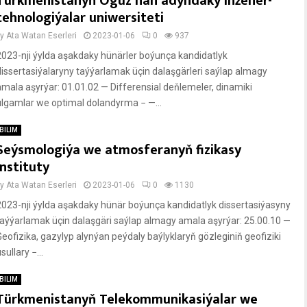
Türkmenistanyň Oguz han adyndaky Inžener-
tehnologiýalar uniwersiteti
by
Ata Watan Eserleri
2023-01-06
0
937
2023-nji ýylda aşakdaky hünärler boýunça kandidatlyk
dissertasiýalaryny taýýarlamak üçin dalaşgärleri saýlap almagy
amala aşyrýar: 01.01.02 — Differensial deň­lemeler, dinamiki
ulgamlar we optimal dolandyrma − —...
BILIM
Seýsmologiýa we atmosferanyň fizikasy
instituty
by
Ata Watan Eserleri
2023-01-06
0
1130
2023-nji ýylda aşakdaky hünär boýunça kandidatlyk dissertasiýasyny
taýýarlamak üçin dalaşgäri saýlap almagy amala aşyrýar: 25.00.10 —
Geofizika, gazylyp alynýan peýdaly baýlyklaryň gözleginiň geofiziki
sullary −...
BILIM
Türkmenistanyň Telekommunikasiýalar we