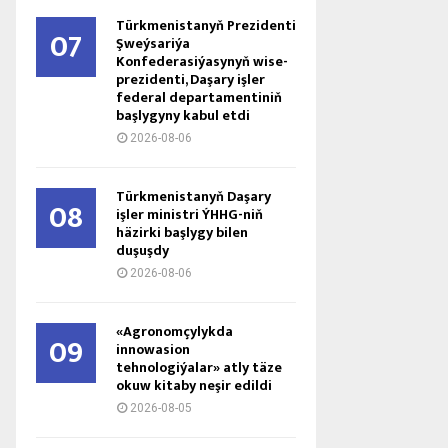
Türkmenistanyň Prezidenti
07
Şweýsariýa
Konfederasiýasynyň wise-
prezidenti, Daşary işler
federal departamentiniň
başlygyny kabul etdi
2026-08-06
Türkmenistanyň Daşary
08
işler ministri ÝHHG-niň
häzirki başlygy bilen
duşuşdy
2026-08-06
«Agronomçylykda
09
innowasion
tehnologiýalar» atly täze
okuw kitaby neşir edildi
2026-08-05