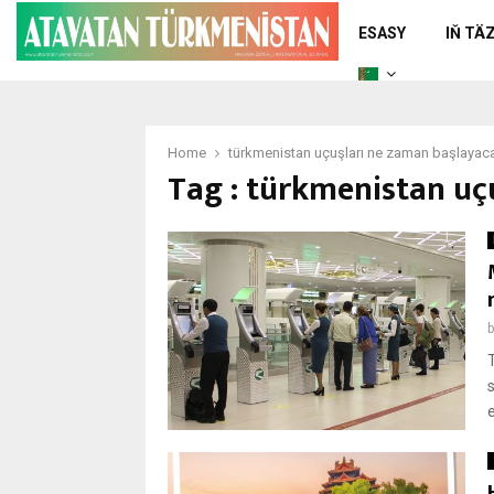
ESASY
IŇ TÄ
Home
türkmenistan uçuşları ne zaman başlayac
Tag : türkmenistan uç
e