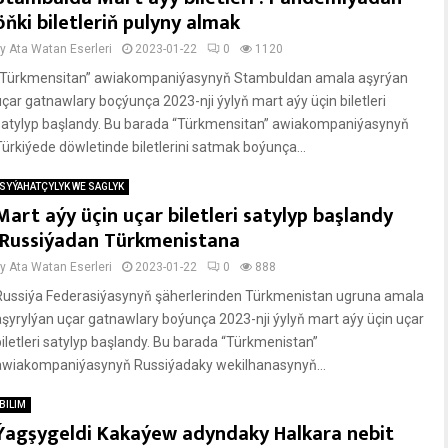
öňki biletleriň pulyny almak
by
Ata Watan Eserleri
2023-01-22
0
1120
“Türkmensitan” awiakompaniýasynyň Stambuldan amala aşyrýan
uçar gatnawlary boçýunça 2023-nji ýylyň mart aýy üçin biletleri
satylyp başlandy. Bu barada “Türkmensitan” awiakompaniýasynyň
Türkiýede döwletinde biletlerini satmak boýunça...
SYÝAHATÇYLYK WE SAGLYK
Mart aýy üçin uçar biletleri satylyp başlandy
:Russiýadan Türkmenistana
by
Ata Watan Eserleri
2023-01-22
0
888
Russiýa Federasiýasynyň şäherlerinden Türkmenistan ugruna amala
aşyrylýan uçar gatnawlary boýunça 2023-nji ýylyň mart aýy üçin uçar
biletleri satylyp başlandy. Bu barada “Türkmenistan”
awiakompaniýasynyň Russiýadaky wekilhanasynyň...
BILIM
Ýagşygeldi Kakaýew adyndaky Halkara nebit