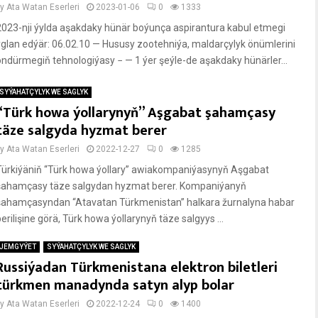
by
Ata Watan Eserleri
2023-01-06
0
1333
2023-nji ýylda aşakdaky hünär boýunça aspirantura kabul etmegi
yglan edýär: 06.02.10 — Hususy zootehniýa, maldarçylyk önümlerini
öndürmegiň tehnologiýasy − — 1 ýer şeýle-de aşakdaky hünärler...
SYÝAHATÇYLYK WE SAGLYK
“Türk howa ýollarynyň” Aşgabat şahamçasy
täze salgyda hyzmat berer
by
Ata Watan Eserleri
2022-12-27
0
1285
Türkiýäniň “Türk howa ýollary” awiakompaniýasynyň Aşgabat
şahamçasy täze salgydan hyzmat berer. Kompaniýanyň
şahamçasyndan “Atavatan Türkmenistan” halkara žurnalyna habar
erilişine görä, Türk howa ýollarynyň täze salgyys ...
JEMGYÝET
SYÝAHATÇYLYK WE SAGLYK
Russiýadan Türkmenistana elektron biletleri
türkmen manadynda satyn alyp bolar
by
Ata Watan Eserleri
2022-12-24
0
1400