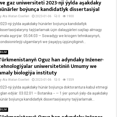
we gaz uniwersiteti 2023-nji ýylda aşakdaky
hünärler boýunça kandidatlyk dissertasiýal
by
Ata Watan Eserleri
2023-01-06
0
1900
2023-nji ýylda aşakdaky hünärler boýunça kandidatlyk
dissertasiýalaryny taýýarlamak üçin dalaşgärleri saýlap almagy
amala aşyrýar: 05.04.03 — Sowadyjy we kriogen tehnikasynyň,
ondisionirleýji ulgamlaryň we ýaşaýyş üpjünçiliginiň...
BILIM
Türkmenistanyň Oguz han adyndaky Inžener-
tehnologiýalar uniwersitetiniň Umumy we
amaly biologiýa instituty
by
Ata Watan Eserleri
2023-01-06
0
1559
2023-nji ýylda aşakdaky hünär boýunça doktorantura kabul etmegi
yglan edýär: 03.02.01 — Botanika − — 1 ýer şonuň ýaly-da aşakdaky
hünär boýunça kandidatlyk dissertasiýasyny taýýarlamak...
BILIM