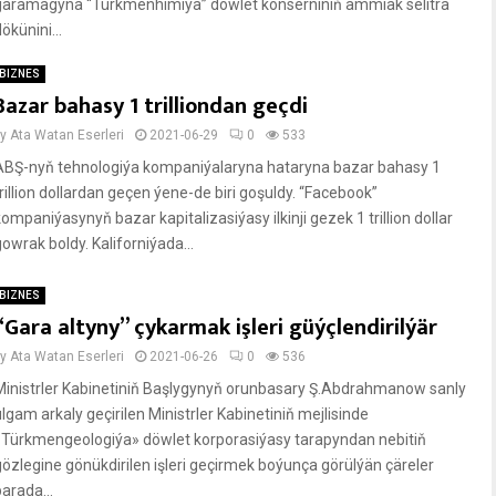
garamagyna “Türkmenhimiýa” döwlet konserniniň ammiak selitra
ökünini...
BIZNES
Bazar bahasy 1 trilliondan geçdi
by
Ata Watan Eserleri
2021-06-29
0
533
ABŞ-nyň tehnologiýa kompaniýalaryna hataryna bazar bahasy 1
trillion dollardan geçen ýene-de biri goşuldy. “Facebook”
kompaniýasynyň bazar kapitalizasiýasy ilkinji gezek 1 trillion dollar
gowrak boldy. Kaliforniýada...
BIZNES
“Gara altyny” çykarmak işleri güýçlendirilýär
by
Ata Watan Eserleri
2021-06-26
0
536
Ministrler Kabinetiniň Başlygynyň orunbasary Ş.Abdrahmanow sanly
ulgam arkaly geçirilen Ministrler Kabinetiniň mejlisinde
«Türkmengeologiýa» döwlet korporasiýasy tarapyndan nebitiň
gözlegine gönükdirilen işleri geçirmek boýunça görülýän çäreler
arada...