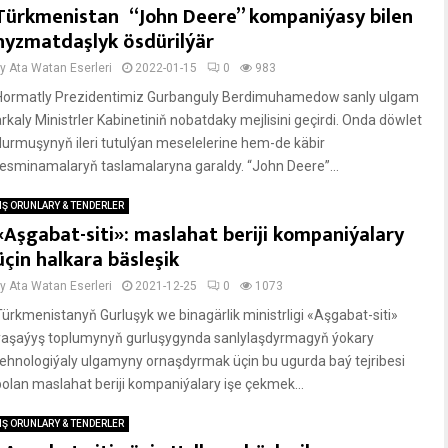
Türkmenistan “John Deere” kompaniýasy bilen
hyzmatdaşlyk ösdürilýär
by
Ata Watan Eserleri
2022-01-15
0
983
Hormatly Prezidentimiz Gurbanguly Berdimuhamedow sanly ulgam
arkaly Ministrler Kabinetiniň nobatdaky mejlisini geçirdi. Onda döwlet
durmuşynyň ileri tutulýan meselelerine hem-de käbir
resminamalaryň taslamalaryna garaldy. “John Deere”...
IŞ ORUNLARY & TENDERLER
«Aşgabat-siti»: maslahat beriji kompaniýalary
üçin halkara bäsleşik
by
Ata Watan Eserleri
2021-12-25
0
1073
Türkmenistanyň Gurluşyk we binagärlik ministrligi «Aşgabat-siti»
ýaşaýyş toplumynyň gurluşygynda sanlylaşdyrmagyň ýokary
tehnologiýaly ulgamyny ornaşdyrmak üçin bu ugurda baý tejribesi
bolan maslahat beriji kompaniýalary işe çekmek...
IŞ ORUNLARY & TENDERLER