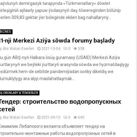
şaýolunyň demirgazyk tarapynda «Türkmenatlary» döwlet
birleşiginiň aýlawly çapuw ýodasynyň daş-töwereginden bölünip
berlen 309,83 gektar ýer böleginde ekilen bag nahallaryny...
BIZNES
11-nji Merkezi Aziýa söwda forumy başlady
by
Ata Watan Eserleri
2021-10-04
0
538
Şu gün ABŞ-nyň Halkara ösüş guramasy (USAID) Merkezi Aziýa
ýurtlarynyň we beýleki ýurtlaryň arasynda söwda we hyzmatdaşlygy
ösdürmek hem-de sebitde pandemiýadan soňky dikeldiş we
durnuklylygy ara alyp maslahatlaşmak...
IŞ ORUNLARY & TENDERLER
Тендер: строительство водопропускных
сетей
by
Ata Watan Eserleri
2021-09-10
0
690
Хякимлик Лебапского велаята объявляет тендер на
строительно-монтажные работы водопропускных сетей в