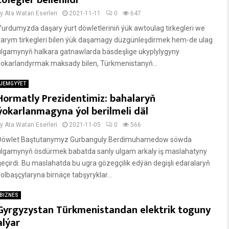
tölegler bellenildi
by
Ata Watan Eserleri
2021-11-11
0
647
Ýurdumyzda daşary ýurt döwletleriniň ýük awtoulag tirkegleri we
ýarym tirkegleri bilen ýük daşamagy düzgünleşdirmek hem-de ulag
ulgamynyň halkara gatnawlarda bäsdeşlige ukyplylygyny
ýokarlandyrmak maksady bilen, Türkmenistanyň...
JEMGYÝET
Hormatly Prezidentimiz: bahalaryň
ýokarlanmagyna ýol berilmeli däl
by
Ata Watan Eserleri
2021-11-05
0
566
Döwlet Baştutanymyz Gurbanguly Berdimuhamedow söwda
ulgamynyň ösdürmek babatda sanly ulgam arkaly iş maslahatyny
geçirdi. Bu maslahatda bu ugra gözegçilik edýän degişli edaralaryň
ýolbaşçylaryna birnäçe tabşyryklar...
BIZNES
Gyrgyzystan Türkmenistandan elektrik toguny
alýar