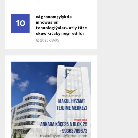
«Agronomçylykda
10
innowasion
tehnologiýalar» atly täze
okuw kitaby neşir edildi
2026-08-05