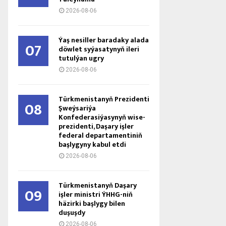
2026-08-06
Ýaş ne­sil­ler ba­ra­da­ky ala­da
07
döw­let sy­ýa­sa­ty­nyň ile­ri
tu­tul­ýan ug­ry
2026-08-06
Türkmenistanyň Prezidenti
08
Şweýsariýa
Konfederasiýasynyň wise-
prezidenti, Daşary işler
federal departamentiniň
başlygyny kabul etdi
2026-08-06
Türkmenistanyň Daşary
09
işler ministri ÝHHG-niň
häzirki başlygy bilen
duşuşdy
2026-08-06