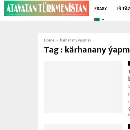
ESASY
IŇ TÄ
Home
kärhanany ýapmak
Tag : kärhanany ýap