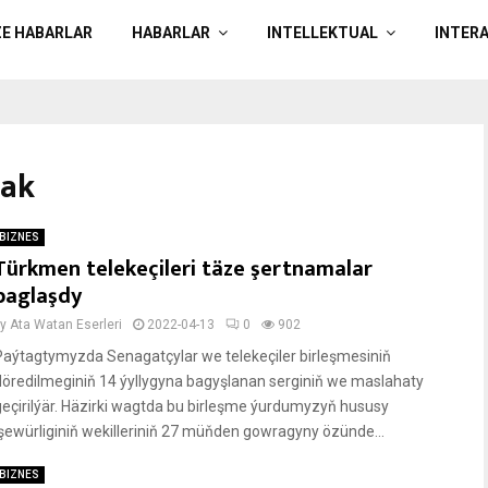
ZE HABARLAR
HABARLAR
INTELLEKTUAL
INTER
mak
BIZNES
Türkmen telekeçileri täze şertnamalar
baglaşdy
by
Ata Watan Eserleri
2022-04-13
0
902
Paýtagtymyzda Senagatçylar we telekeçiler birleşmesiniň
döredilmeginiň 14 ýyllygyna bagyşlanan serginiň we maslahaty
geçirilýär. Häzirki wagtda bu birleşme ýurdumyzyň hususy
işewürliginiň wekilleriniň 27 müňden gowragyny özünde...
BIZNES