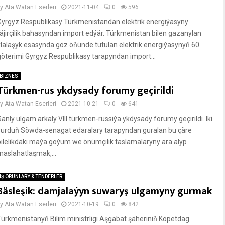
by
Ata Watan Eserleri
2021-11-04
0
596
Gyrgyz Respublikasy Türkmenistandan elektrik energiýasyny
täjirçilik bahasyndan import edýär. Türkmenistan bilen gazanylan
ylalaşyk esasynda göz öňünde tutulan elektrik energiýasynyň 60
göterimi Gyrgyz Respublikasy tarapyndan import...
BIZNES
Türkmen-rus ykdysady forumy geçirildi
by
Ata Watan Eserleri
2021-10-21
0
641
Sanly ulgam arkaly VIII türkmen-russiýa ykdysady forumy geçirildi. Iki
ýurduň Söwda-senagat edaralary tarapyndan guralan bu çäre
bilelikdäki maýa goýum we önümçilik taslamalaryny ara alyp
maslahatlaşmak,...
IŞ ORUNLARY & TENDERLER
Bäsleşik: damjalaýyn suwaryş ulgamyny gurmak
by
Ata Watan Eserleri
2021-10-19
0
842
Türkmenistanyň Bilim ministrligi Aşgabat şäheriniň Köpetdag