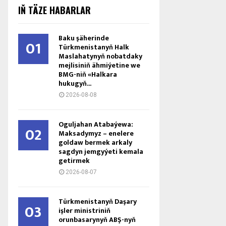
IŇ TÄZE HABARLAR
Baku şäherinde
01
Türkmenistanyň Halk
Maslahatynyň nobatdaky
mejlisiniň ähmiýetine we
BMG-niň «Halkara
hukugyň...
2026-08-08
Oguljahan Atabaýewa:
02
Maksadymyz – enelere
goldaw bermek arkaly
sagdyn jemgyýeti kemala
getirmek
2026-08-07
Türkmenistanyň Daşary
03
işler ministriniň
orunbasarynyň ABŞ-nyň