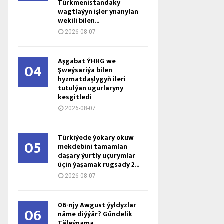
Türkmenistandaky
wagtlaýyn işler ynanylan
wekili bilen...
2026-08-07
Aşgabat ÝHHG we
04
Şweýsariýa bilen
hyzmatdaşlygyň ileri
tutulýan ugurlaryny
kesgitledi
2026-08-07
Türkiýede ýokary okuw
05
mekdebini tamamlan
daşary ýurtly uçurymlar
üçin ýaşamak rugsady 2...
2026-08-07
06-njy Awgust ýyldyzlar
06
näme diýýär? Gündelik
Täleýnama