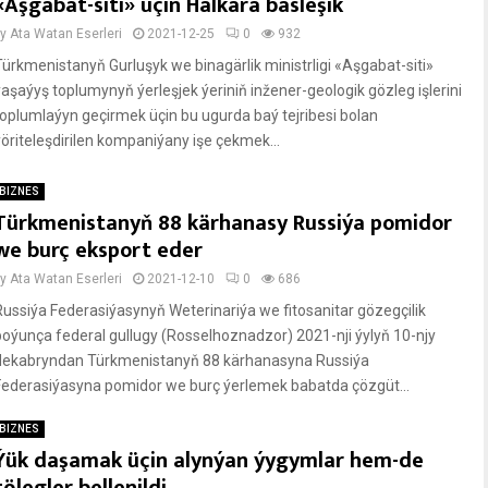
«Aşgabat-siti» üçin Halkara bäsleşik
by
Ata Watan Eserleri
2021-12-25
0
932
Türkmenistanyň Gurluşyk we binagärlik ministrligi «Aşgabat-siti»
ýaşaýyş toplumynyň ýerleşjek ýeriniň inžener-geologik gözleg işlerini
toplumlaýyn geçirmek üçin bu ugurda baý tejribesi bolan
ýöriteleşdirilen kompaniýany işe çekmek...
BIZNES
Türkmenistanyň 88 kärhanasy Russiýa pomidor
we burç eksport eder
by
Ata Watan Eserleri
2021-12-10
0
686
Russiýa Federasiýasynyň Weterinariýa we fitosanitar gözegçilik
boýunça federal gullugy (Rosselhoznadzor) 2021-nji ýylyň 10-njy
dekabryndan Türkmenistanyň 88 kärhanasyna Russiýa
Federasiýasyna pomidor we burç ýerlemek babatda çözgüt...
BIZNES
Ýük daşamak üçin alynýan ýygymlar hem-de