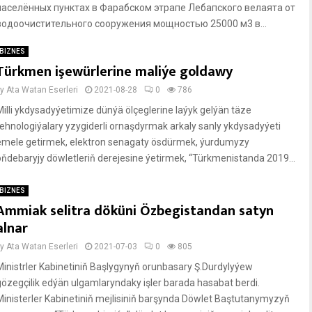
населённых пунктах в Фарабском этрапе Лебапского велаята от
водоочистительного сооружения мощностью 25000 м3 в...
BIZNES
Türkmen işewürlerine maliýe goldawy
by
Ata Watan Eserleri
2021-08-28
0
786
Milli ykdysadyýetimize dünýä ölçeglerine laýyk gelýän täze
tehnologiýalary yzygiderli ornaşdyrmak arkaly sanly ykdysadyýeti
emele getirmek, elektron senagaty ösdürmek, ýurdumyzy
öňdebaryjy döwletleriň derejesine ýetirmek, “Türkmenistanda 2019...
BIZNES
Ammiak selitra döküni Özbegistandan satyn
alnar
by
Ata Watan Eserleri
2021-07-03
0
805
Ministrler Kabinetiniň Başlygynyň orunbasary Ş.Durdylyýew
gözegçilik edýän ulgamlaryndaky işler barada hasabat berdi.
Ministerler Kabinetiniň mejlisiniň barşynda Döwlet Baştutanymyzyň