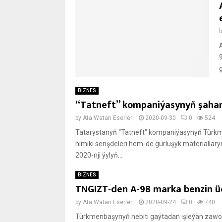
9
BIZNES
“Tatneft” kompaniýasynyň şaha
by
Ata Watan Eserleri
2020-09-30
0
524
Tatarystanyň “Tatneft” kompaniýasynyň Türkme
himiki serişdeleri hem-de gurluşyk materiallary
2020-nji ýylyň...
BIZNES
TNGIZT-den A-98 marka benzin üç
by
Ata Watan Eserleri
2020-09-24
0
740
Türkmenbaşynyň nebiti gaýtadan işleýän zawod