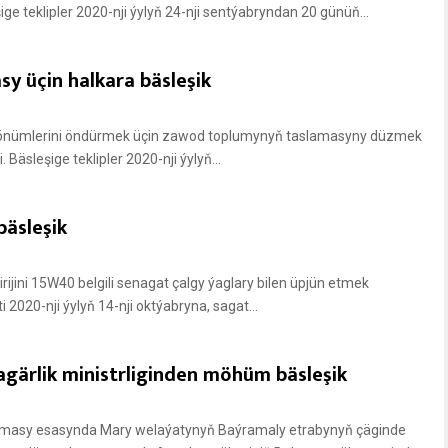
ge teklipler 2020-nji ýylyň 24-nji sentýabryndan 20 günüň...
y üçin halkara bäsleşik
or önümlerini öndürmek üçin zawod toplumynyň taslamasyny düzmek
Bäsleşige teklipler 2020-nji ýylyň...
bäsleşik
rijini 15W40 belgili senagat çalgy ýaglary bilen üpjün etmek
 2020-nji ýylyň 14-nji oktýabryna, sagat...
na­gär­lik mi­nistr­li­ginden möhüm bäsleşik
r­ma­sy esa­syn­da Ma­ry we­la­ýa­ty­nyň Baý­ra­ma­ly et­ra­by­nyň çä­gin­de