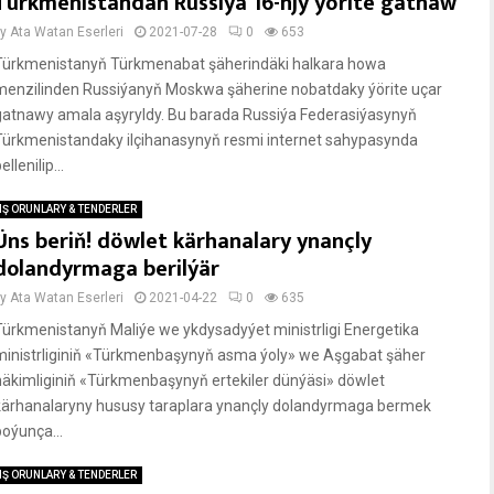
Türkmenistandan Russiýa 16-njy ýörite gatnaw
by
Ata Watan Eserleri
2021-07-28
0
653
Türkmenistanyň Türkmenabat şäherindäki halkara howa
menzilinden Russiýanyň Moskwa şäherine nobatdaky ýörite uçar
gatnawy amala aşyryldy. Bu barada Russiýa Federasiýasynyň
Türkmenistandaky ilçihanasynyň resmi internet sahypasynda
ellenilip...
IŞ ORUNLARY & TENDERLER
Üns beriň! döwlet kärhanalary ynançly
dolandyrmaga berilýär
by
Ata Watan Eserleri
2021-04-22
0
635
Türkmenistanyň Maliýe we ykdysadyýet ministrligi Energetika
ministrliginiň «Türkmenbaşynyň asma ýoly» we Aşgabat şäher
häkimliginiň «Türkmenbaşynyň ertekiler dünýäsi» döwlet
kärhanalaryny hususy taraplara ynançly dolandyrmaga bermek
boýunça...
IŞ ORUNLARY & TENDERLER