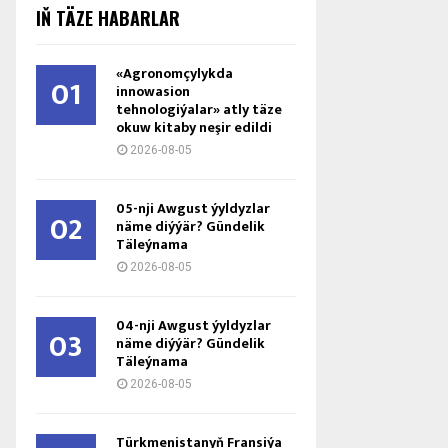
IŇ TÄZE HABARLAR
«Agronomçylykda
01
innowasion
tehnologiýalar» atly täze
okuw kitaby neşir edildi
2026-08-05
05-nji Awgust ýyldyzlar
02
näme diýýär? Gündelik
Täleýnama
2026-08-05
04-nji Awgust ýyldyzlar
03
näme diýýär? Gündelik
Täleýnama
2026-08-05
Türkmenistanyň Fransiýa