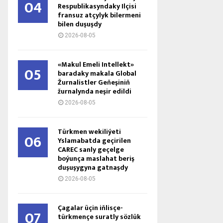
04
Respublikasyndaky Ilçisi
fransuz atçylyk bilermeni
bilen duşuşdy
2026-08-05
«Makul Emeli Intellekt»
05
baradaky makala Global
Žurnalistler Geňeşiniň
žurnalynda neşir edildi
2026-08-05
Türkmen wekiliýeti
06
Yslamabatda geçirilen
CAREC sanly geçelge
boýunça maslahat beriş
duşuşygyna gatnaşdy
2026-08-05
Çagalar üçin iňlisçe-
07
türkmençe suratly sözlük