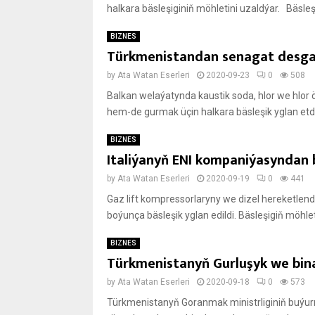
halkara bäsleşiginiň möhletini uzaldýar. Bäsleşi
BIZNES
Türkmenistandan senagat desgas
by
Ata Watan Eserleri
2020-09-23
0
508
Balkan welaýatynda kaustik soda, hlor we hl
hem-de gurmak üçin halkara bäsleşik yglan etdi. 
BIZNES
Italiýanyň ENI kompaniýasyndan 
by
Ata Watan Eserleri
2020-09-19
0
441
Gaz lift kompressorlaryny we dizel hereketlendi
boýunça bäsleşik yglan edildi. Bäsleşigiň möhleti
BIZNES
Türk­me­nis­ta­nyň Gur­lu­şyk we bi­
by
Ata Watan Eserleri
2020-09-18
0
573
Türk­me­nis­ta­nyň Go­ran­mak mi­nistr­li­gi­niň bu­ýu