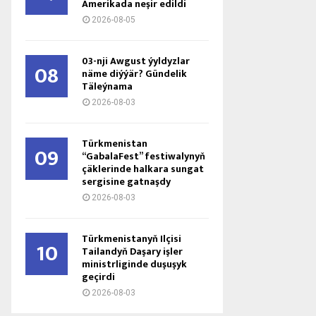
Amerikada neşir edildi
2026-08-05
03-nji Awgust ýyldyzlar
08
näme diýýär? Gündelik
Täleýnama
2026-08-03
Türkmenistan
09
“GabalaFest” festiwalynyň
çäklerinde halkara sungat
sergisine gatnaşdy
2026-08-03
Türkmenistanyň Ilçisi
10
Tailandyň Daşary işler
ministrliginde duşuşyk
geçirdi
2026-08-03