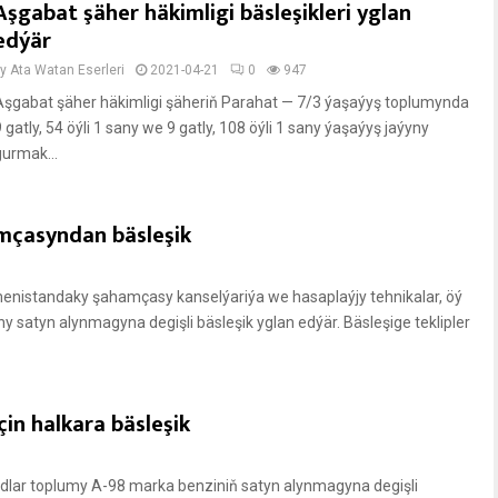
Aşgabat şäher häkimligi bäsleşikleri yglan
edýär
by
Ata Watan Eserleri
2021-04-21
0
947
Aşgabat şäher häkimligi şäheriň Parahat — 7/3 ýaşaýyş toplumynda
 gatly, 54 öýli 1 sany we 9 gatly, 108 öýli 1 sany ýaşaýyş jaýyny
gurmak...
mçasyndan bäsleşik
nistandaky şahamçasy kanselýariýa we hasaplaýjy tehnikalar, öý
ny satyn alynmagyna degişli bäsleşik yglan edýär. Bäsleşige teklipler
in halkara bäsleşik
lar toplumy A-98 marka benziniň satyn alynmagyna degişli