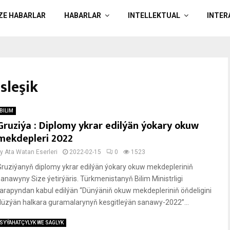
ÄZE HABARLAR
HABARLAR
INTELLEKTUAL
INTER
sleşik
BILIM
Gruziýa : Diplomy ykrar edilýän ýokary okuw
mekdepleri 2022
by
Ata Watan Eserleri
2022-02-15
0
1523
Gruziýanyň diplomy ykrar edilýän ýokary okuw mekdepleriniň
sanawyny Size ýetirýäris. Türkmenistanyň Bilim Ministrligi
tarapyndan kabul edilýän “Dünýäniň okuw mekdepleriniň öňdeligini
düzýän halkara guramalarynyň kesgitleýän sanawy-2022”...
SYÝAHATÇYLYK WE SAGLYK