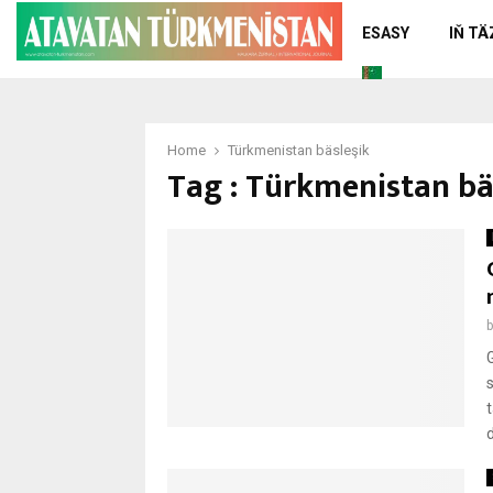
ESASY
IŇ T
Home
Türkmenistan bäsleşik
Tag : Türkmenistan bä