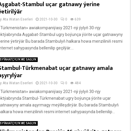
Aşgabat-Stambul uçar gatnawy ýerine
ýetirilýär
by
Ata Watan Eserleri
2021-10-30
0
639
«Türkmenistan» awiakompaniýasy 2021-nji ýylyň 30-njy
oktýabrynda Aşgabat-Stambul ugry boýunça ýörite uçar gatnawyny
ýerine ýetirýär Bu barada Stambulyň halkara howa menziliniň resmi
nternet sahypasynda bellenilip geçilýär....
SYÝAHATÇYLYK WE SAGLYK
Stambul-Türkmenabat uçar gatnawy amala
aşyrylýar
by
Ata Watan Eserleri
2021-10-30
0
484
«Türkmenistan» awiakompaniýasy 2021-nji ýylyň 30-njy
oktýabrynda Stambul-Türkmenabat ugry boýunça ýörite uçar
gatnawyny amala aşyrmagy meýilleşdirýär. Bu barada Stambulyň
halkara howa menziliniň resmi internet sahypasynda bellenilip...
SYÝAHATÇYLYK WE SAGLYK