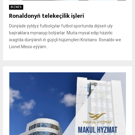
BIZNES
Ronaldonyň telekeçilik işleri
Dünýäde ýyldyz futbolçylar futbol sportunda diýseň uly
baýraklara mynasyp bolýarlar. Muňa mysal edip häzirki
wagtda dünýäniň iň güýçli hüjümçileri Kristiano Ronaldo we
Lionel Messi eýýäm...