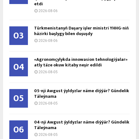
etdi
2026-08-06
Türkmenistanyň Daşary işler ministri ÝHHG-niň
03
häzirki başlygy bilen duşuşdy
2026-08-06
«Agronomçylykda innowasion tehnologiýalar»
04
atly täze okuw kitaby neşir edildi
2026-08-05
05-nji Awgust ýyldyzlar näme diýýär? Gündelik
05
Täleýnama
2026-08-05
04-nji Awgust ýyldyzlar näme diýýär? Gündelik
06
Täleýnama
2026-08-05