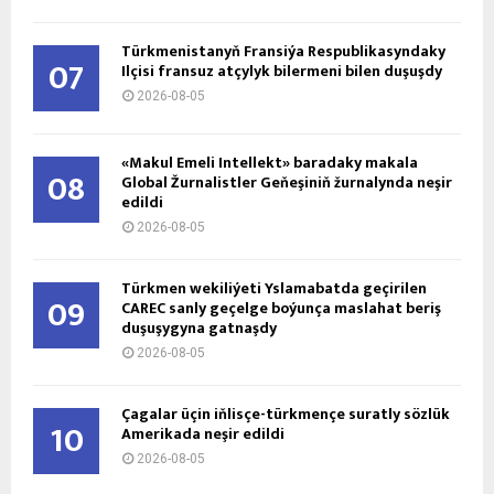
Türkmenistanyň Fransiýa Respublikasyndaky
07
Ilçisi fransuz atçylyk bilermeni bilen duşuşdy
2026-08-05
«Makul Emeli Intellekt» baradaky makala
08
Global Žurnalistler Geňeşiniň žurnalynda neşir
edildi
2026-08-05
Türkmen wekiliýeti Yslamabatda geçirilen
09
CAREC sanly geçelge boýunça maslahat beriş
duşuşygyna gatnaşdy
2026-08-05
Çagalar üçin iňlisçe-türkmençe suratly sözlük
10
Amerikada neşir edildi
2026-08-05