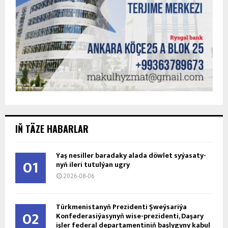
IŇ TÄZE HABARLAR
Ýaş ne­sil­ler ba­ra­da­ky ala­da döw­let sy­ýa­sa­ty­
01
nyň ile­ri tu­tul­ýan ug­ry
2026-08-06
Türkmenistanyň Prezidenti Şweýsariýa
02
Konfederasiýasynyň wise-prezidenti, Daşary
işler federal departamentiniň başlygyny kabul