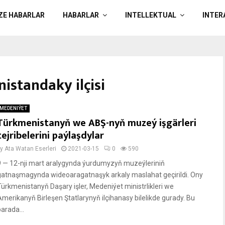
ÄZE HABARLAR
HABARLAR
INTELLEKTUAL
INTER
istandaky ilçisi
MEDENIÝET
Türkmenistanyň we ABŞ-nyň muzeý işgärleri
tejribelerini paýlaşdylar
by
Ata Watan Eserleri
2021-03-15
0
590
9 — 12-nji mart aralygynda ýurdumyzyň muzeýleriniň
gatnaşmagynda wideoaragatnaşyk arkaly maslahat geçirildi. Ony
Türkmenistanyň Daşary işler, Medeniýet ministrlikleri we
Amerikanyň Birleşen Ştatlarynyň ilçihanasy bilelikde gurady. Bu
arada...