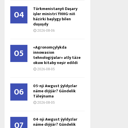
Türkmenistanyň Daşary
04
işler ministri ÝHHG-niň
häzirki başlygy bilen
duşuşdy
2026-08-06
«Agronomçylykda
05
innowasion
tehnologiýalar» atly täze
okuw kitaby neşir edildi
2026-08-05
05-nji Awgust ýyldyzlar
06
näme diýýär? Gündelik
Täleýnama
2026-08-05
04-nji Awgust ýyldyzlar
07
näme diýýär? Gündelik