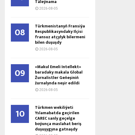
Täleýnama
2026-08-05
Türkmenistanyň Fransiýa
08
Respublikasyndaky Ilçisi
fransuz atçylyk bilermeni
bilen duşuşdy
2026-08-05
«Makul Emeli Intellekt»
09
baradaky makala Global
Žurnalistler Geňeşiniň
žurnalynda neşir edildi
2026-08-05
Türkmen wekiliýeti
10
Yslamabatda geçirilen
CAREC sanly geçelge
boýunça maslahat beriş
duşuşygyna gatnaşdy