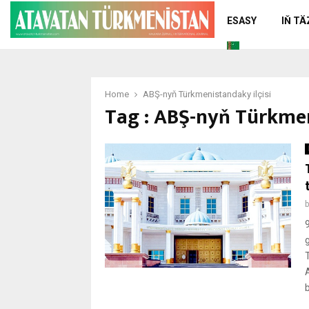
ESASY
IŇ T
Home
ABŞ-nyň Türkmenistandaky ilçisi
Tag : ABŞ-nyň Türkmen
b