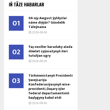
IŇ TÄZE HABARLAR
06-njy Awgust ýyldyzlar
01
näme diýýär? Gündelik
Täleýnama
2026-08-06
Ýaş ne­sil­ler ba­ra­da­ky ala­da
02
döw­let sy­ýa­sa­ty­nyň ile­ri
tu­tul­ýan ug­ry
2026-08-06
Türkmenistanyň Prezidenti
03
Şweýsariýa
Konfederasiýasynyň wise-
prezidenti, Daşary işler
federal departamentiniň
başlygyny kabul etdi
2026-08-06