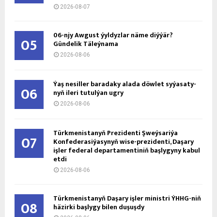
2026-08-07
06-njy Awgust ýyldyzlar näme diýýär?
05
Gündelik Täleýnama
2026-08-06
Ýaş ne­sil­ler ba­ra­da­ky ala­da döw­let sy­ýa­sa­ty­
06
nyň ile­ri tu­tul­ýan ug­ry
2026-08-06
Türkmenistanyň Prezidenti Şweýsariýa
07
Konfederasiýasynyň wise-prezidenti, Daşary
işler federal departamentiniň başlygyny kabul
etdi
2026-08-06
Türkmenistanyň Daşary işler ministri ÝHHG-niň
08
häzirki başlygy bilen duşuşdy