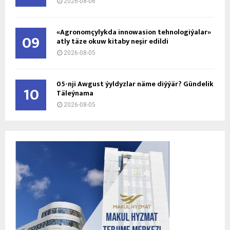
2026-08-06
«Agronomçylykda innowasion tehnologiýalar»
09
atly täze okuw kitaby neşir edildi
2026-08-05
05-nji Awgust ýyldyzlar näme diýýär? Gündelik
10
Täleýnama
2026-08-05