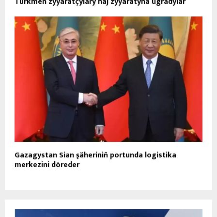
Türkmen zyýaratçylary haj zyýaratyna ugradylar
Gazagystan Sian şäheriniň portunda logistika
merkezini döreder