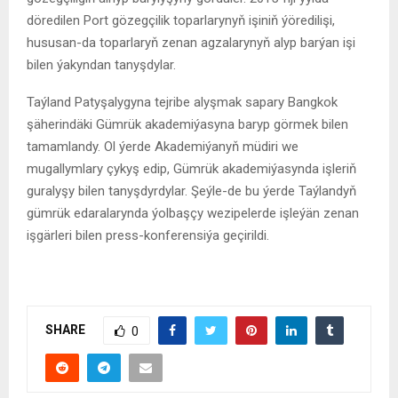
döredilen Port gözegçilik toparlarynyň işiniň ýöredilişi,
hususan-da toparlaryň zenan agzalarynyň alyp barýan işi
bilen ýakyndan tanyşdylar.
Taýland Patyşalygyna tejribe alyşmak sapary Bangkok
şäherindäki Gümrük akademiýasyna baryp görmek bilen
tamamlandy. Ol ýerde Akademiýanyň müdiri we
mugallymlary çykyş edip, Gümrük akademiýasynda işleriň
guralyşy bilen tanyşdyrdylar. Şeýle-de bu ýerde Taýlandyň
gümrük edaralarynda ýolbaşçy wezipelerde işleýän zenan
işgärleri bilen press-konferensiýa geçirildi.
SHARE
0