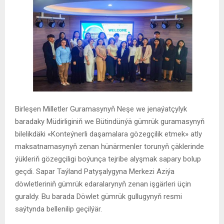
Birleşen Milletler Guramasynyň Neşe we jenaýatçylyk
baradaky Müdirliginiň we Bütindünýä gümrük guramasynyň
bilelikdäki «Konteýnerli daşamalara gözegçilik etmek» atly
maksatnamasynyň zenan hünärmenler torunyň çäklerinde
ýükleriň gözegçiligi boýunça tejribe alyşmak sapary bolup
geçdi. Sapar Taýland Patyşalygyna Merkezi Aziýa
döwletleriniň gümrük edaralarynyň zenan işgärleri üçin
guraldy. Bu barada Döwlet gümrük gullugynyň resmi
saýtynda bellenilip geçilýär.