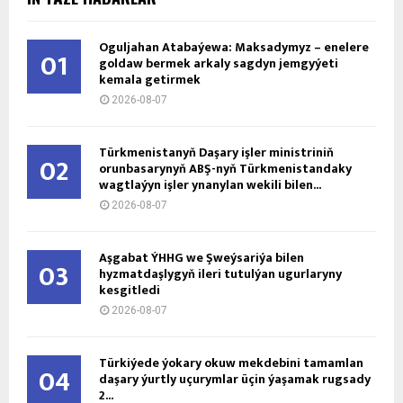
Oguljahan Atabaýewa: Maksadymyz – enelere
01
goldaw bermek arkaly sagdyn jemgyýeti
kemala getirmek
2026-08-07
Türkmenistanyň Daşary işler ministriniň
02
orunbasarynyň ABŞ-nyň Türkmenistandaky
wagtlaýyn işler ynanylan wekili bilen...
2026-08-07
Aşgabat ÝHHG we Şweýsariýa bilen
03
hyzmatdaşlygyň ileri tutulýan ugurlaryny
kesgitledi
2026-08-07
Türkiýede ýokary okuw mekdebini tamamlan
04
daşary ýurtly uçurymlar üçin ýaşamak rugsady
2...