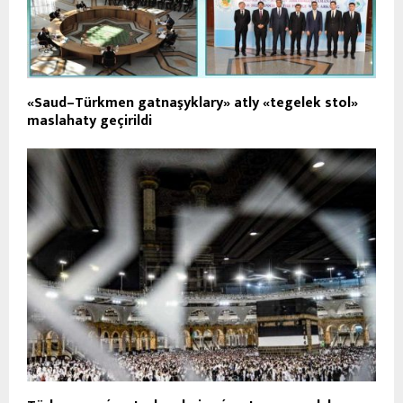
«Saud–Türkmen gatnaşyklary» atly «tegelek stol»
maslahaty geçirildi