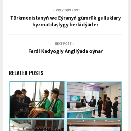
PREVIOUS POST
Türkmenistanyň we Eýranyň gümrük gulluklary
hyzmatdaşlygy berkidýärler
NEXT POST
Ferdi Kadyogly Angliýada oýnar
RELATED POSTS