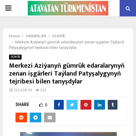
PRIMARY
MENU
Home
HABARLAR
DÜNÝÄ
Merkezi Aziýanyň gümrük edaralarynyň zenan işgärleri Taýland
Patyşalygynyň tejribesi bilen tanyşdylar
DÜNÝÄ
Merkezi Aziýanyň gümrük edaralarynyň
zenan işgärleri Taýland Patyşalygynyň
tejribesi bilen tanyşdylar
2024-08-30
320
SHARE
0