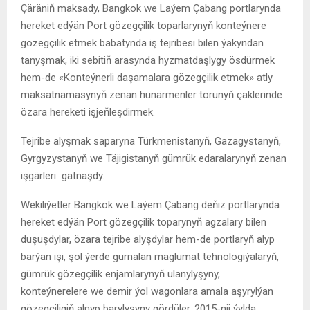
Çäräniň maksady, Bangkok we Laýem Çabang portlarynda
hereket edýän Port gözegçilik toparlarynyň konteýnere
gözegçilik etmek babatynda iş tejribesi bilen ýakyndan
tanyşmak, iki sebitiň arasynda hyzmatdaşlygy ösdürmek
hem-de «Konteýnerli daşamalara gözegçilik etmek» atly
maksatnamasynyň zenan hünärmenler torunyň çäklerinde
özara hereketi işjeňleşdirmek.
Tejribe alyşmak saparyna Türkmenistanyň, Gazagystanyň,
Gyrgyzystanyň we Täjigistanyň gümrük edaralarynyň zenan
işgärleri gatnaşdy.
Wekiliýetler Bangkok we Laýem Çabang deňiz portlarynda
hereket edýän Port gözegçilik toparynyň agzalary bilen
duşuşdylar, özara tejribe alyşdylar hem-de portlaryň alyp
barýan işi, şol ýerde gurnalan maglumat tehnologiýalaryň,
gümrük gözegçilik enjamlarynyň ulanylyşyny,
konteýnerelere we demir ýol wagonlara amala aşyrylýan
gözegçiligiň alnyp barylyşyny gördüler. 2015-nji ýylda