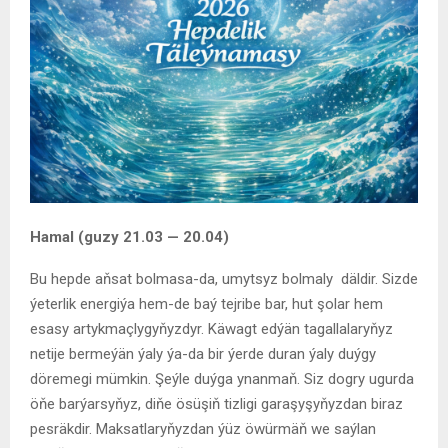
Hamal (guzy 21.03 — 20.04)
Bu hepde aňsat bolmasa-da, umytsyz bolmaly däldir. Sizde
ýeterlik energiýa hem-de baý tejribe bar, hut şolar hem
esasy artykmaçlygyňyzdyr. Käwagt edýän tagallalaryňyz
netije bermeýän ýaly ýa-da bir ýerde duran ýaly duýgy
döremegi mümkin. Şeýle duýga ynanmaň. Siz dogry ugurda
öňe barýarsyňyz, diňe ösüşiň tizligi garaşyşyňyzdan biraz
pesräkdir. Maksatlaryňyzdan ýüz öwürmäň we saýlan