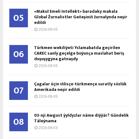
«Makul Emeli Intellekt» baradaky makala
05
Global Žurnalistler Geňeşiniň žurnalynda neşir
edildi
2026-08-05
Türkmen wekiliýeti Yslamabatda geçirilen
06
CAREC sanly geçelge boýunça maslahat beriş
duşuşygyna gatnaşdy
2026-08-05
Çagalar üçin iňlisçe-türkmençe suratly sözlük
07
Amerikada neşir edildi
2026-08-05
03-nji Awgust ýyldyzlar näme diýýär? Gündelik
08
Täleýnama
2026-08-03