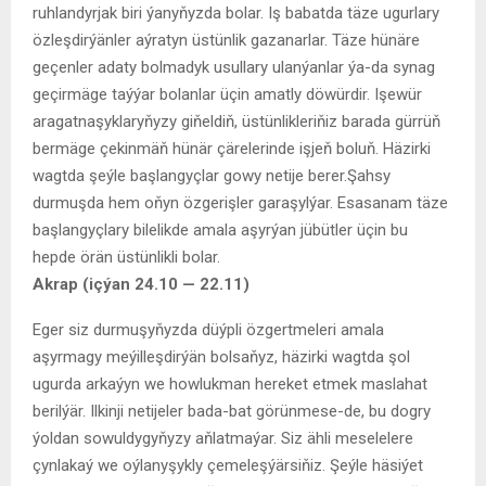
ruhlandyrjak biri ýanyňyzda bolar. Iş babatda täze ugurlary
özleşdirýänler aýratyn üstünlik gazanarlar. Täze hünäre
geçenler adaty bolmadyk usullary ulanýanlar ýa-da synag
geçirmäge taýýar bolanlar üçin amatly döwürdir. Işewür
aragatnaşyklaryňyzy giňeldiň, üstünlikleriňiz barada gürrüň
bermäge çekinmäň hünär çärelerinde işjeň boluň. Häzirki
wagtda şeýle başlangyçlar gowy netije berer.Şahsy
durmuşda hem oňyn özgerişler garaşylýar. Esasanam täze
başlangyçlary bilelikde amala aşyrýan jübütler üçin bu
hepde örän üstünlikli bolar.
Akrap (içýan 24.10 — 22.11)
Eger siz durmuşyňyzda düýpli özgertmeleri amala
aşyrmagy meýilleşdirýän bolsaňyz, häzirki wagtda şol
ugurda arkaýyn we howlukman hereket etmek maslahat
berilýär. Ilkinji netijeler bada-bat görünmese-de, bu dogry
ýoldan sowuldygyňyzy aňlatmaýar. Siz ähli meselelere
çynlakaý we oýlanyşykly çemeleşýärsiňiz. Şeýle häsiýet