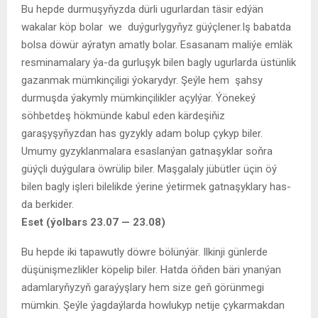
Bu hepde durmuşyňyzda dürli ugurlardan täsir edýän
wakalar köp bolar we duýgurlygyňyz güýçlener.Iş babatda
bolsa döwür aýratyn amatly bolar. Esasanam maliýe emläk
resminamalary ýa-da gurluşyk bilen bagly ugurlarda üstünlik
gazanmak mümkinçiligi ýokarydyr. Şeýle hem şahsy
durmuşda ýakymly mümkinçilikler açylýar. Ýönekeý
söhbetdeş hökmünde kabul eden kärdeşiňiz
garaşyşyňyzdan has gyzykly adam bolup çykyp biler.
Umumy gyzyklanmalara esaslanýan gatnaşyklar soňra
güýçli duýgulara öwrülip biler. Maşgalaly jübütler üçin öý
bilen bagly işleri bilelikde ýerine ýetirmek gatnaşyklary has-
da berkider.
Eset
(ý
olbars
23.07 — 23.08)
Bu hepde iki tapawutly döwre bölünýär. Ilkinji günlerde
düşünişmezlikler köpelip biler. Hatda öňden bäri ynanýan
adamlaryňyzyň garaýyşlary hem size geň görünmegi
mümkin. Şeýle ýagdaýlarda howlukyp netije çykarmakdan