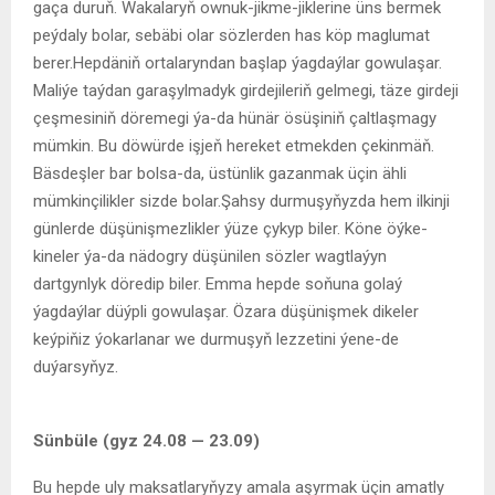
gaça duruň. Wakalaryň ownuk-jikme-jiklerine üns bermek
peýdaly bolar, sebäbi olar sözlerden has köp maglumat
berer.Hepdäniň ortalaryndan başlap ýagdaýlar gowulaşar.
Maliýe taýdan garaşylmadyk girdejileriň gelmegi, täze girdeji
çeşmesiniň döremegi ýa-da hünär ösüşiniň çaltlaşmagy
mümkin. Bu döwürde işjeň hereket etmekden çekinmäň.
Bäsdeşler bar bolsa-da, üstünlik gazanmak üçin ähli
mümkinçilikler sizde bolar.Şahsy durmuşyňyzda hem ilkinji
günlerde düşünişmezlikler ýüze çykyp biler. Köne öýke-
kineler ýa-da nädogry düşünilen sözler wagtlaýyn
dartgynlyk döredip biler. Emma hepde soňuna golaý
ýagdaýlar düýpli gowulaşar. Özara düşünişmek dikeler
keýpiňiz ýokarlanar we durmuşyň lezzetini ýene-de
duýarsyňyz.
S
ü
nb
ü
le
(
gyz
24.08 — 23.09)
Bu hepde uly maksatlaryňyzy amala aşyrmak üçin amatly