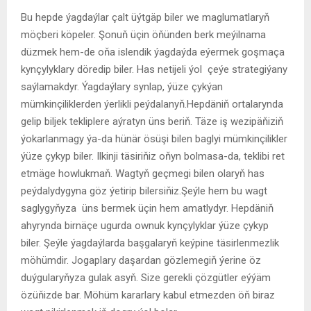
Bu hepde ýagdaýlar çalt üýtgäp biler we maglumatlaryň
möçberi köpeler. Şonuň üçin öňünden berk meýilnama
düzmek hem-de oňa islendik ýagdaýda eýermek goşmaça
kynçylyklary döredip biler. Has netijeli ýol çeýe strategiýany
saýlamakdyr. Ýagdaýlary synlap, ýüze çykýan
mümkinçiliklerden ýerlikli peýdalanyň.Hepdäniň ortalarynda
gelip biljek tekliplere aýratyn üns beriň. Täze iş wezipäňiziň
ýokarlanmagy ýa-da hünär ösüşi bilen baglyi mümkinçilikler
ýüze çykyp biler. Ilkinji täsiriňiz oňyn bolmasa-da, teklibi ret
etmäge howlukmaň. Wagtyň geçmegi bilen olaryň has
peýdalydygyna göz ýetirip bilersiňiz.Şeýle hem bu wagt
saglygyňyza üns bermek üçin hem amatlydyr. Hepdäniň
ahyrynda birnäçe ugurda ownuk kynçylyklar ýüze çykyp
biler. Şeýle ýagdaýlarda başgalaryň keýpine täsirlenmezlik
möhümdir. Jogaplary daşardan gözlemegiň ýerine öz
duýgularyňyza gulak asyň. Size gerekli çözgütler eýýäm
özüňizde bar. Möhüm kararlary kabul etmezden öň biraz