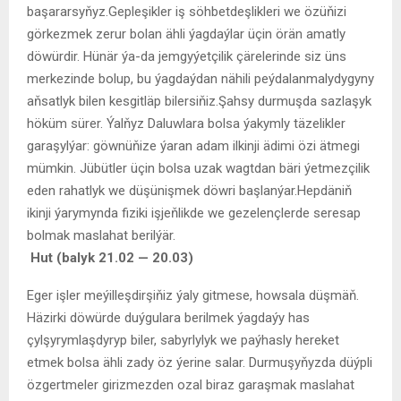
başararsyňyz.Gepleşikler iş söhbetdeşlikleri we özüňizi
görkezmek zerur bolan ähli ýagdaýlar üçin örän amatly
döwürdir. Hünär ýa-da jemgyýetçilik çärelerinde siz üns
merkezinde bolup, bu ýagdaýdan nähili peýdalanmalydygyny
aňsatlyk bilen kesgitläp bilersiňiz.Şahsy durmuşda sazlaşyk
höküm sürer. Ýalňyz Daluwlara bolsa ýakymly täzelikler
garaşylýar: göwnüňize ýaran adam ilkinji ädimi özi ätmegi
mümkin. Jübütler üçin bolsa uzak wagtdan bäri ýetmezçilik
eden rahatlyk we düşünişmek döwri başlanýar.Hepdäniň
ikinji ýarymynda fiziki işjeňlikde we gezelençlerde seresap
bolmak maslahat berilýär.
Hut (balyk 21.02 — 20.03)
Eger işler meýilleşdirşiňiz ýaly gitmese, howsala düşmäň.
Häzirki döwürde duýgulara berilmek ýagdaýy has
çylşyrymlaşdyryp biler, sabyrlylyk we paýhasly hereket
etmek bolsa ähli zady öz ýerine salar. Durmuşyňyzda düýpli
özgertmeler girizmezden ozal biraz garaşmak maslahat