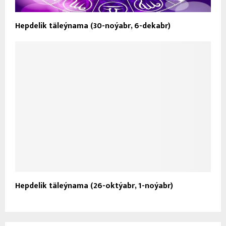
Hepdelik täleýnama (30-noýabr, 6-dekabr)
Hepdelik täleýnama (26-oktýabr, 1-noýabr)