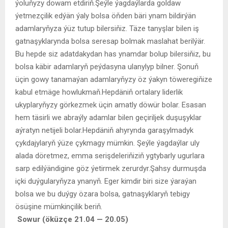
ýoluňyzy dowam etdiriň.Şeýle ýagdaýlarda goldaw
ýetmezçilik edýän ýaly bolsa öňden bäri ynam bildirýän
adamlaryňyza ýüz tutup bilersiňiz. Täze tanyşlar bilen iş
gatnaşyklarynda bolsa seresap bolmak maslahat berilýär.
Bu hepde siz adatdakydan has ynamdar bolup bilersiňiz, bu
bolsa käbir adamlaryň peýdasyna ulanylyp bilner. Şonuň
üçin gowy tanamaýan adamlaryňyzy öz ýakyn töweregiňize
kabul etmäge howlukmaň.Hepdäniň ortalary liderlik
ukyplaryňyzy görkezmek üçin amatly döwür bolar. Esasan
hem täsirli we abraýly adamlar bilen geçiriljek duşuşyklar
aýratyn netijeli bolar.Hepdäniň ahyrynda garaşylmadyk
çykdajylaryň ýüze çykmagy mümkin. Şeýle ýagdaýlar uly
alada döretmez, emma serişdeleriňiziň ygtybarly ugurlara
sarp edilýändigine göz ýetirmek zerurdyr.Şahsy durmuşda
içki duýgularyňyza ynanyň. Eger kimdir biri size ýaraýan
bolsa we bu duýgy özara bolsa, gatnaşyklaryň tebigy
ösüşine mümkinçilik beriň.
Sowur (öküzçe 21.04 — 20.05)