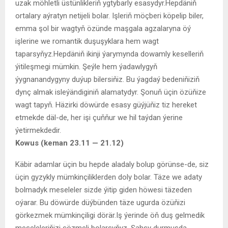
uzak möhletli üstünlikleriň ygtybarly esasydyr.Hepdäniň
ortalary aýratyn netijeli bolar. Işleriň möçberi köpelip biler,
emma şol bir wagtyň özünde maşgala agzalaryna öý
işlerine we romantik duşuşyklara hem wagt
taparsyňyz.Hepdäniň ikinji ýarymynda dowamly keselleriň
ýitileşmegi mümkin. Şeýle hem ýadawlygyň
ýygnanandygyny duýup bilersiňiz. Bu ýagdaý bedeniňiziň
dynç almak isleýändiginiň alamatydyr. Şonuň üçin özüňize
wagt tapyň. Häzirki döwürde esasy güýjüňiz tiz hereket
etmekde däl-de, her işi çuňňur we hil taýdan ýerine
ýetirmekdedir.
Kowus (keman 23.11 — 21.12)
Käbir adamlar üçin bu hepde aladaly bolup görünse-de, siz
üçin gyzykly mümkinçiliklerden doly bolar. Täze we adaty
bolmadyk meseleler sizde ýitip giden höwesi täzeden
oýarar. Bu döwürde düýbünden täze ugurda özüňizi
görkezmek mümkinçiligi dörär.Iş ýerinde öň duş gelmedik