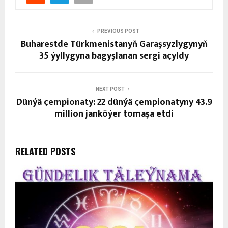
PREVIOUS POST
Buharestde Türkmenistanyň Garaşsyzlygynyň
35 ýyllygyna bagyşlanan sergi açyldy
NEXT POST
Dünýä çempionaty: 22 dünýä çempionatyny 43.9
million janköýer tomaşa etdi
RELATED POSTS