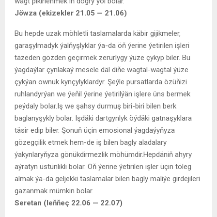
wagt pikirlenmek iň dogry ýol bolar.
Jöwza (ekizekler 21.05 — 21.06)
Bu hepde uzak möhletli taslamalarda käbir gijikmeler,
garaşylmadyk ýalňyşlyklar ýa-da öň ýerine ýetirilen işleri
täzeden gözden geçirmek zerurlygy ýüze çykyp biler. Bu
ýagdaýlar çynlakaý mesele däl diňe wagtal-wagtal ýüze
çykýan ownuk kynçylyklardyr. Şeýle pursatlarda özüňizi
ruhlandyrýan we ýeňil ýerine ýetirilýän işlere üns bermek
peýdaly bolar.Iş we şahsy durmuş biri-biri bilen berk
baglanyşykly bolar. Işdäki dartgynlyk öýdäki gatnaşyklara
täsir edip biler. Şonuň üçin emosional ýagdaýyňyza
gözegçilik etmek hem-de iş bilen bagly aladalary
ýakynlaryňyza gönükdirmezlik möhümdir.Hepdäniň ahyry
aýratyn üstünlikli bolar. Öň ýerine ýetirilen işler üçin töleg
almak ýa-da geljekki taslamalar bilen bagly maliýe girdejileri
gazanmak mümkin bolar.
Seretan
(
le
ňň
e
ç 22.06 — 22.07)