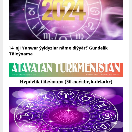
14-nji Ýanwar ýyldyzlar näme diýýär? Gündelik
Täleýnama