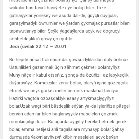
meseleleriňizi çözmeli bolarsyňyz. Şahsy durmuşda
wakalar has täsirli häsiýete eýe bolup biler. Täze
gatnaşyklar ýönekeý we asuda däl-de, güýçli duýgular,
garaşylmadyk öwrümler we ýatdan çykmajak pursatlar bilen
tapawutlanyp biler. Şeýle ýagdaýlarda açyk we dogruçyl
söhbetdeşlik iň gowy çözgütdir.
Jedi (owlak 22.12 — 20.01
Bu hepde aňsat bolmasa-da, şowsuzlyklardan doly bolmaz.
Üstünlikleri gazanmak üçin zähmet çekmeli bolarsyňyz.
Muny näçe ir kabul etseňiz, şonça-da özüňizi az lapykeçlik
duýarsyňyz. Kömekçiler zerur bolsa, olaryň işine gözegçilik
etmek we anyk görkezmeler bermek maslahat berilýär.
Häzirki wagtda özbaşdaklyk esasy artykmaçlygyňyz
bolar.Uzak wagt bäri bäsdeşlik edýän ýa-da işleriňize päsgel
berýän adamlar bilen baglanyşykly meseleleri çözmek
mümkinçiligi dörär. Bu ugurda aýgytly hereket etmek gerek
bolar, emma netijesi ähli tagallalara mynasyp bolar.Şahsy
durmuşda ýakynlaryňyzyň käbir meseleleri açyk beýan