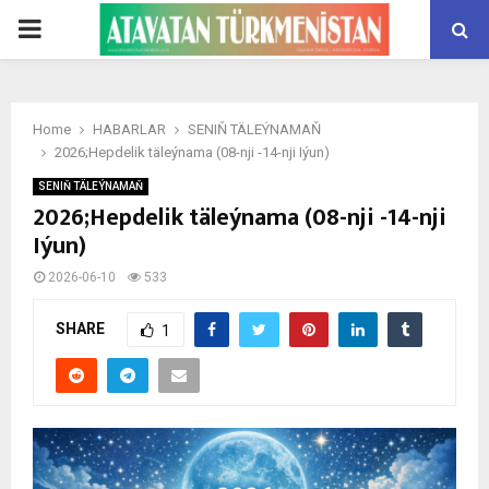
PRIMARY
MENU
Home
HABARLAR
SENIŇ TÄLEÝNAMAŇ
2026;Hepdelik täleýnama (08-nji -14-nji Iýun)
SENIŇ TÄLEÝNAMAŇ
2026;Hepdelik täleýnama (08-nji -14-nji
Iýun)
2026-06-10
533
SHARE
1