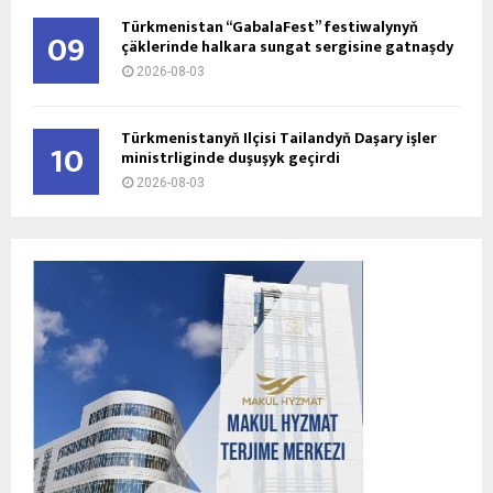
Türkmenistan “GabalaFest” festiwalynyň
09
çäklerinde halkara sungat sergisine gatnaşdy
2026-08-03
Türkmenistanyň Ilçisi Tailandyň Daşary işler
10
ministrliginde duşuşyk geçirdi
2026-08-03