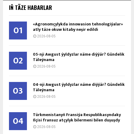
IŇ TÄZE HABARLAR
«Agronomçylykda innowasion tehnologiýalar»
01
atly täze okuw kitaby neşir edildi
2026-08-05
05-nji Awgust ýyldyzlar näme diýýär? Gündelik
02
Täleýnama
2026-08-05
04-nji Awgust ýyldyzlar näme diýýär? Gündelik
03
Täleýnama
2026-08-05
Türkmenistanyň Fransiýa Respublikasyndaky
04
Ilçisi fransuz atçylyk bilermeni bilen duşuşdy
2026-08-05