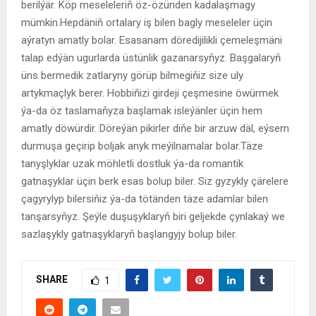
berilýär. Köp meseleleriň öz-özünden kadalaşmagy
mümkin.Hepdäniň ortalary iş bilen bagly meseleler üçin
aýratyn amatly bolar. Esasanam döredijilikli çemeleşmäni
talap edýän ugurlarda üstünlik gazanarsyňyz. Başgalaryň
üns bermedik zatlaryny görüp bilmegiňiz size uly
artykmaçlyk berer. Hobbiňizi girdeji çeşmesine öwürmek
ýa-da öz taslamaňyza başlamak isleýänler üçin hem
amatly döwürdir. Döreýän pikirler diňe bir arzuw däl, eýsem
durmuşa geçirip boljak anyk meýilnamalar bolar.Täze
tanyşlyklar uzak möhletli dostluk ýa-da romantik
gatnaşyklar üçin berk esas bolup biler. Siz gyzykly çärelere
çagyrylyp bilersiňiz ýa-da tötänden täze adamlar bilen
tanşarsyňyz. Şeýle duşuşyklaryň biri geljekde çynlakaý we
sazlaşykly gatnaşyklaryň başlangyjy bolup biler.
SHARE
1