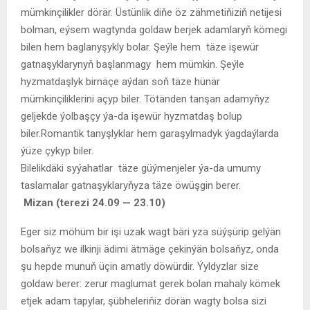
mümkinçilikler dörär. Üstünlik diňe öz zähmetiňiziň netijesi
bolman, eýsem wagtynda goldaw berjek adamlaryň kömegi
bilen hem baglanyşykly bolar. Şeýle hem täze işewür
gatnaşyklarynyň başlanmagy hem mümkin. Şeýle
hyzmatdaşlyk birnäçe aýdan soň täze hünär
mümkinçiliklerini açyp biler. Tötänden tanşan adamyňyz
geljekde ýolbaşçy ýa-da işewür hyzmatdaş bolup
biler.Romantik tanyşlyklar hem garaşylmadyk ýagdaýlarda
ýüze çykyp biler.
Bilelikdäki syýahatlar täze güýmenjeler ýa-da umumy
taslamalar gatnaşyklaryňyza täze öwüşgin berer.
Mizan (terezi 24.09 — 23.10)
Eger siz möhüm bir işi uzak wagt bäri yza süýşürip gelýän
bolsaňyz we ilkinji ädimi ätmäge çekinýän bolsaňyz, onda
şu hepde munuň üçin amatly döwürdir. Ýyldyzlar size
goldaw berer: zerur maglumat gerek bolan mahaly kömek
etjek adam tapylar, şübheleriňiz dörän wagty bolsa sizi