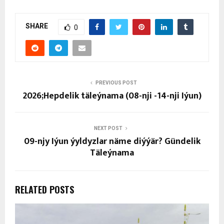
SHARE
0
PREVIOUS POST
2026;Hepdelik täleýnama (08-nji -14-nji Iýun)
NEXT POST
09-njy Iýun ýyldyzlar näme diýýär? Gündelik
Täleýnama
RELATED POSTS