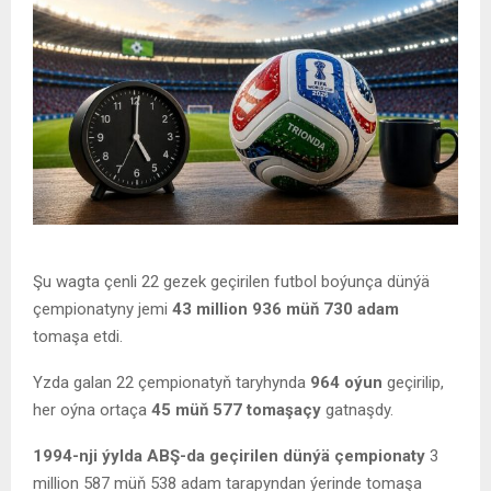
Şu wagta çenli 22 gezek geçirilen futbol boýunça dünýä
çempionatyny jemi
43 million 936 müň 730 adam
tomaşa etdi.
Yzda galan 22 çempionatyň taryhynda
964 oýun
geçirilip,
her oýna ortaça
45 müň 577 tomaşaçy
gatnaşdy.
1994-nji ýylda ABŞ-da geçirilen dünýä çempionaty
3
million 587 müň 538 adam tarapyndan ýerinde tomaşa