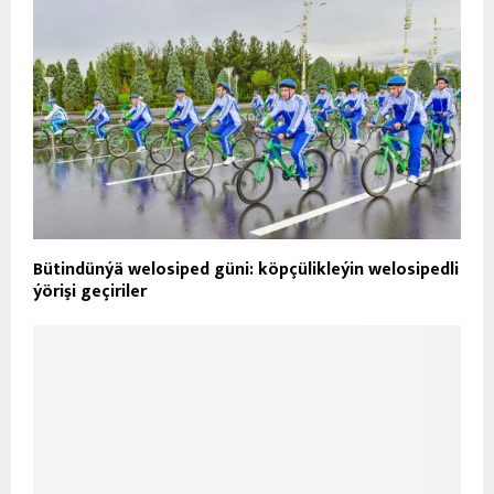
Bütindünýä welosiped güni: köpçülikleýin welosipedli
ýörişi geçiriler