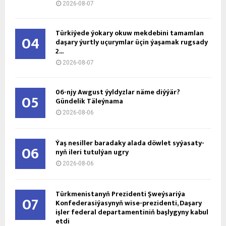
2026-08-07
Türkiýede ýokary okuw mekdebini tamamlan
04
daşary ýurtly uçurymlar üçin ýaşamak rugsady
2...
2026-08-07
06-njy Awgust ýyldyzlar näme diýýär?
05
Gündelik Täleýnama
2026-08-06
Ýaş ne­sil­ler ba­ra­da­ky ala­da döw­let sy­ýa­sa­ty­
06
nyň ile­ri tu­tul­ýan ug­ry
2026-08-06
Türkmenistanyň Prezidenti Şweýsariýa
07
Konfederasiýasynyň wise-prezidenti, Daşary
işler federal departamentiniň başlygyny kabul
etdi