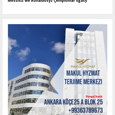
Messisiz we Ronaldosyz Çempionlar ligasy