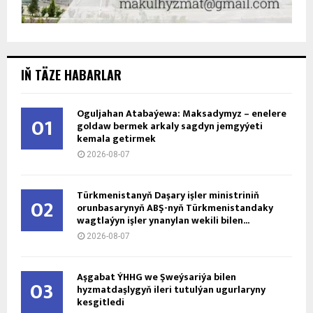
IŇ TÄZE HABARLAR
Oguljahan Atabaýewa: Maksadymyz – enelere
01
goldaw bermek arkaly sagdyn jemgyýeti
kemala getirmek
2026-08-07
Türkmenistanyň Daşary işler ministriniň
02
orunbasarynyň ABŞ-nyň Türkmenistandaky
wagtlaýyn işler ynanylan wekili bilen...
2026-08-07
Aşgabat ÝHHG we Şweýsariýa bilen
03
hyzmatdaşlygyň ileri tutulýan ugurlaryny
kesgitledi