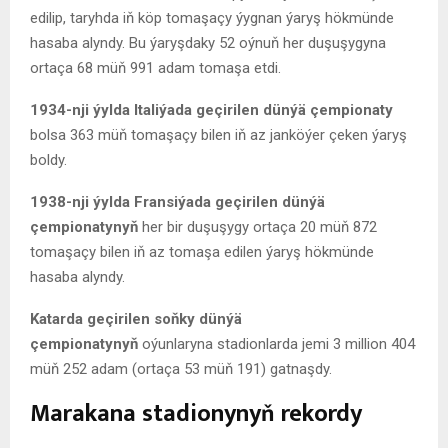
edilip, taryhda iň köp tomaşaçy ýygnan ýaryş hökmünde
hasaba alyndy. Bu ýaryşdaky 52 oýnuň her duşuşygyna
ortaça 68 müň 991 adam tomaşa etdi.
1934-nji ýylda Italiýada geçirilen dünýä çempionaty
bolsa 363 müň tomaşaçy bilen iň az janköýer çeken ýaryş
boldy.
1938-nji ýylda Fransiýada geçirilen dünýä
çempionatynyň
her bir duşuşygy ortaça 20 müň 872
tomaşaçy bilen iň az tomaşa edilen ýaryş hökmünde
hasaba alyndy.
Katarda geçirilen soňky dünýä
çempionatynyň
oýunlaryna stadionlarda jemi 3 million 404
müň 252 adam (ortaça 53 müň 191) gatnaşdy.
Marakana stadionynyň rekordy