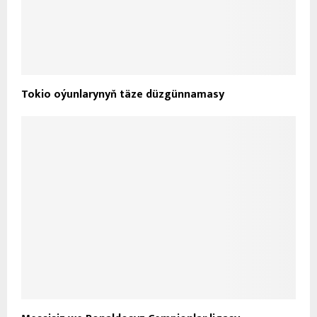
Tokio oýunlarynyň täze düzgünnamasy