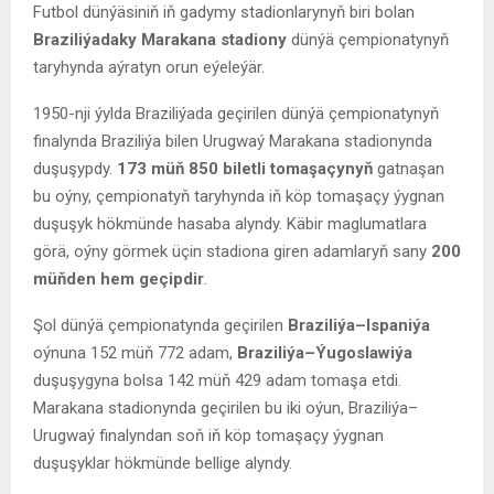
Futbol dünýäsiniň iň gadymy stadionlarynyň biri bolan
Braziliýadaky Marakana stadiony
dünýä çempionatynyň
taryhynda aýratyn orun eýeleýär.
1950-nji ýylda Braziliýada geçirilen dünýä çempionatynyň
finalynda Braziliýa bilen Urugwaý Marakana stadionynda
duşuşypdy.
173 müň 850 biletli tomaşaçynyň
gatnaşan
bu oýny, çempionatyň taryhynda iň köp tomaşaçy ýygnan
duşuşyk hökmünde hasaba alyndy. Käbir maglumatlara
görä, oýny görmek üçin stadiona giren adamlaryň sany
200
müňden hem geçipdir
.
Şol dünýä çempionatynda geçirilen
Braziliýa–Ispaniýa
oýnuna 152 müň 772 adam,
Braziliýa–Ýugoslawiýa
duşuşygyna bolsa 142 müň 429 adam tomaşa etdi.
Marakana stadionynda geçirilen bu iki oýun, Braziliýa–
Urugwaý finalyndan soň iň köp tomaşaçy ýygnan
duşuşyklar hökmünde bellige alyndy.