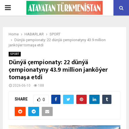
PRIMARY
MENU
Home
HABARLAR
SPORT
Dünýä çempionaty: 22 dünýä çempionatyny 43.9 million
janköýer tomaşa etdi
SPORT
Dünýä çempionaty: 22 dünýä
çempionatyny 43.9 million janköýer
tomaşa etdi
2026-06-10
188
SHARE
0