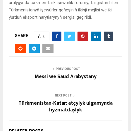
aralygynda türkmen-täjik işewürlik forumy, Täjigistan bilen
Türkmenistanyň işewürler geňeşiniň ilkinji mejlisi we iki
ýurduň eksport harytlarynyň sergisi geçirildi.
SHARE
0
PREVIOUS POST
Messi we Saud Arabystany
NEXT POST
Türkmenistan-Katar: atçylyk ulgamynda
hyzmatdaşlyk