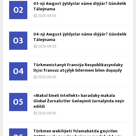
05-nji Awgust ýyldyzlar näme diýýär? Gündelik
02
Täleýnama
2026-08-05
04-nji Awgust ýyldyzlar näme diýýär? Gündelik
03
Täleýnama
2026-08-05
Türkmenistanyň Fransiýa Respublikasyndaky
04
Ilçisi fransuz atçylyk bilermeni bilen duşuşdy
2026-08-05
«Makul Emeli Intellekt» baradaky makala
05
Global Žurnalistler Geňeşiniň žurnalynda neşir
edildi
2026-08-05
Türkmen wekiliýeti Yslamabatda geçirilen