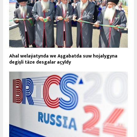
Ahal welaýatynda we Aşgabatda suw hojalygyna
degişli täze desgalar açyldy