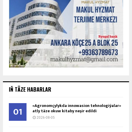
IŇ TÄZE HABARLAR
«Agronomçylykda innowasion tehnologiýalar»
01
atly täze okuw kitaby neşir edildi
2026-08-05