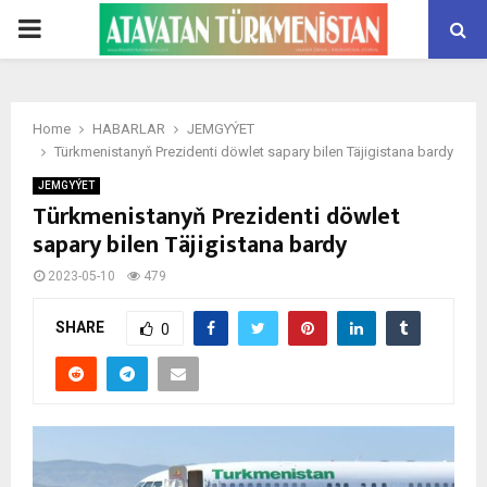
PRIMARY
MENU
Home
HABARLAR
JEMGYÝET
Türkmenistanyň Prezidenti döwlet sapary bilen Täjigistana bardy
JEMGYÝET
Türkmenistanyň Prezidenti döwlet
sapary bilen Täjigistana bardy
2023-05-10
479
SHARE
0