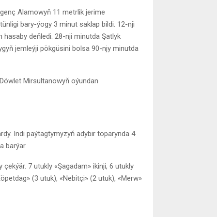
egenç Alamowyň 11 metrlik jerime
ligi bary-ýogy 3 minut saklap bildi. 12-nji
asaby deňledi. 28-nji minutda Şatlyk
yň jemleýji pökgüsini bolsa 90-njy minutda
 Döwlet Mirsultanowyň oýundan
rdy. Indi paýtagtymyzyň adybir toparynda 4
a barýar.
çekýär. 7 utukly «Şagadam» ikinji, 6 utukly
öpetdag» (3 utuk), «Nebitçi» (2 utuk), «Merw»