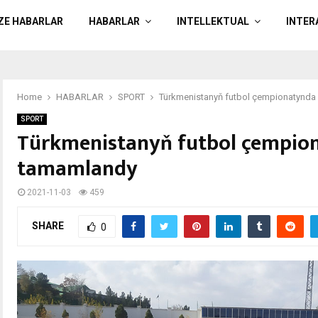
ÄZE HABARLAR
HABARLAR
INTELLEKTUAL
INTER
Home
HABARLAR
SPORT
Türkmenistanyň futbol çempionatynda 
SPORT
Türkmenistanyň futbol çempion
tamamlandy
2021-11-03
459
SHARE
0