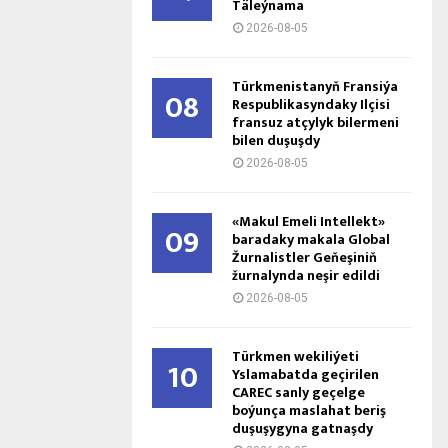
Täleýnama
2026-08-05
Türkmenistanyň Fransiýa
08
Respublikasyndaky Ilçisi
fransuz atçylyk bilermeni
bilen duşuşdy
2026-08-05
«Makul Emeli Intellekt»
09
baradaky makala Global
Žurnalistler Geňeşiniň
žurnalynda neşir edildi
2026-08-05
Türkmen wekiliýeti
10
Yslamabatda geçirilen
CAREC sanly geçelge
boýunça maslahat beriş
duşuşygyna gatnaşdy