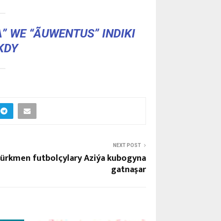
 WE “ÃUWENTUS” INDIKI
KDY
NEXT POST
ürkmen futbolçylary Aziýa kubogyna
gatnaşar