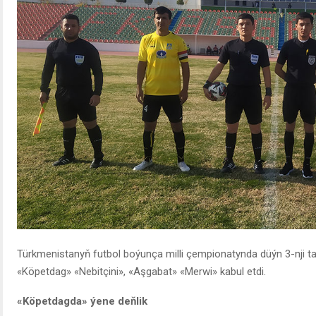
Türkmenistanyň futbol boýunça milli çempionatynda düýn 3-nji tap
«Köpetdag» «Nebitçini», «Aşgabat» «Merwi» kabul etdi.
«Köpetdagda» ýene deňlik