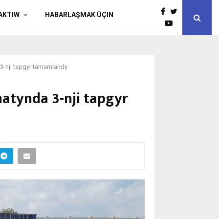
AKTIW
HABARLAŞMAK ÜÇIN
3-nji tapgyr tamamlandy
atynda 3-nji tapgyr