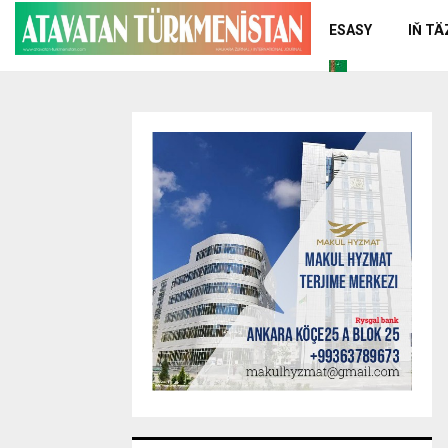
ESASY
IŇ T