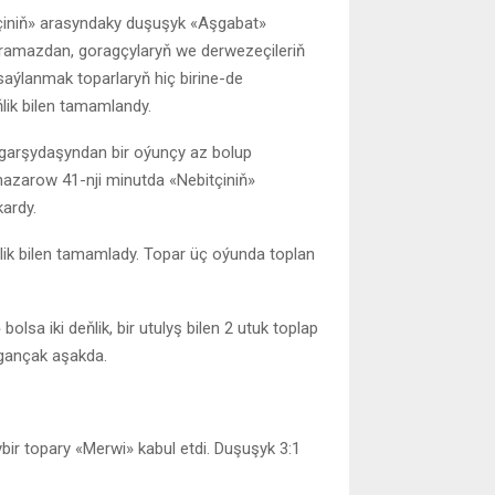
itçiniň» arasyndaky duşuşyk «Aşgabat»
garamazdan, goragçylaryň we derwezeçileriň
aýlanmak toparlaryň hiç birine-de
lik bilen tamamlandy.
garşydaşyndan bir oýunçy az bolup
zarow 41-nji minutda «Nebitçiniň»
ardy.
ik bilen tamamlady. Topar üç oýunda toplan
olsa iki deňlik, bir utulyş bilen 2 utuk toplap
asgançak aşakda.
ir topary «Merwi» kabul etdi. Duşuşyk 3:1