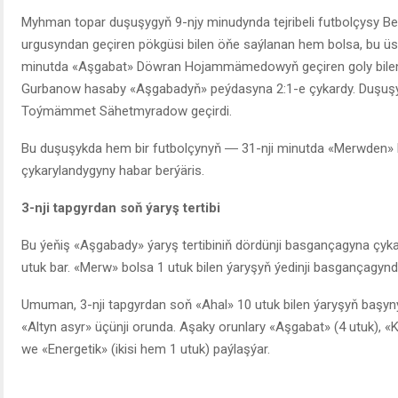
Myhman topar duşuşygyň 9-njy minudynda tejribeli futbolçysy B
urgusyndan geçiren pökgüsi bilen öňe saýlanan hem bolsa, bu üstün
minutda «Aşgabat» Döwran Hojammämedowyň geçiren goly bilen h
Gurbanow hasaby «Aşgabadyň» peýdasyna 2:1-e çykardy. Duşuşyg
Toýmämmet Sähetmyradow geçirdi.
Bu duşuşykda hem bir futbolçynyň ― 31-nji minutda «Merwden»
çykarylandygyny habar berýäris.
3-nji tapgyrdan soň ýaryş tertibi
Bu ýeňiş «Aşgabady» ýaryş tertibiniň dördünji basgançagyna çyka
utuk bar. «Merw» bolsa 1 utuk bilen ýaryşyň ýedinji basgançagynd
Umuman, 3-nji tapgyrdan soň «Ahal» 10 utuk bilen ýaryşyň başyny 
«Altyn asyr» üçünji orunda. Aşaky orunlary «Aşgabat» (4 utuk), «K
we «Energetik» (ikisi hem 1 utuk) paýlaşýar.