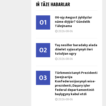
IŇ TÄZE HABARLAR
06-njy Awgust ýyldyzlar
01
näme diýýär? Gündelik
Täleýnama
2026-08-06
Ýaş ne­sil­ler ba­ra­da­ky ala­da
02
döw­let sy­ýa­sa­ty­nyň ile­ri
tu­tul­ýan ug­ry
2026-08-06
Türkmenistanyň Prezidenti
03
Şweýsariýa
Konfederasiýasynyň wise-
prezidenti, Daşary işler
federal departamentiniň
başlygyny kabul etdi
2026-08-06