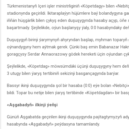
Türkmenistanyň Içeri işler ministrliginiň «Köpetdagy» bilen «Neb
stadionynda geçirildi. Ikitaraplaýyn hüjümlere baý bolandygyna 
iňňän hüşgärlik bilen çykyş eden duşuşygynda hasaby açyp, öňe s
başartmady. Şeýlelikde, oýun başlanyşy ýaly, 0:0 hasabyndaky deň
Duşuşygyň birinji ýarymynyň ahyryndan başlap, myhman toparyň 
oýnandygyny hem aýtmak gerek. Çünki baş emin Babanazar Hakna
goragçysy Serdar Annaorazowy gödek hereketi üçin oýundan çyk
Şeýlelikde, «Köpetdag» möwsümdäki üçünji duşuşygyny hem deňl
3 utugy bilen ýaryş tertibiniň sekizinji basgançagynda barýar.
Bassyr ikinji duşuşygynda şol bir hasaba (0:0) eýe bolan «Nebitçi» b
bildi. Topar bu netije bilen ýaryş tertibinde «Köpetdagdan» bir b
«Aşgabadyň» ilkinji ýeňşi
Günüň Aşgabatda geçirilen ikinji duşuşygynda paýtagtymyzyň adyb
hasabynda «Aşgabadyň» peýdasyna tamamlandy.