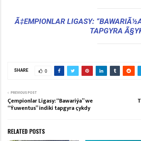
Ã‡EMPIONLAR LIGASY: “BAWARIÃ½A”
TAPGYRA Ã§Y
SHARE
0
PREVIOUS POST
Çempionlar Ligasy: “Bawariýa” we
T
“Ýuwentus” indiki tapgyra çykdy
RELATED POSTS