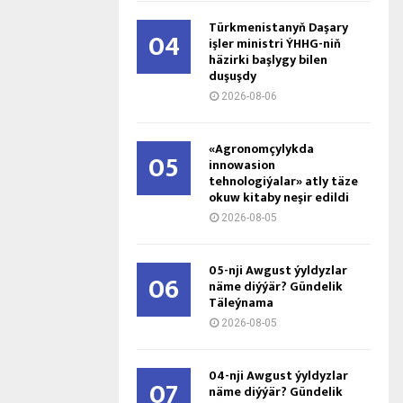
Türkmenistanyň Daşary
04
işler ministri ÝHHG-niň
häzirki başlygy bilen
duşuşdy
2026-08-06
«Agronomçylykda
05
innowasion
tehnologiýalar» atly täze
okuw kitaby neşir edildi
2026-08-05
05-nji Awgust ýyldyzlar
06
näme diýýär? Gündelik
Täleýnama
2026-08-05
04-nji Awgust ýyldyzlar
07
näme diýýär? Gündelik