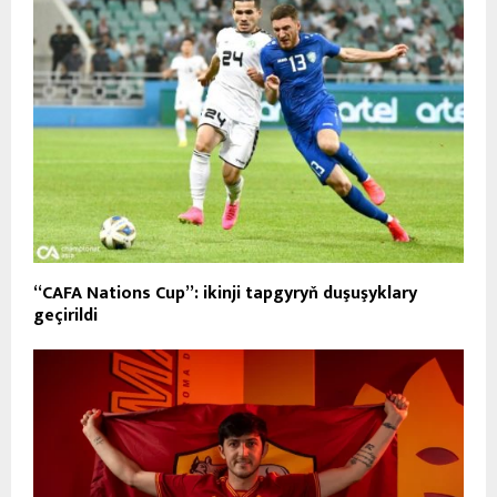
“CAFA Nations Cup”: ikinji tapgyryň duşuşyklary
geçirildi