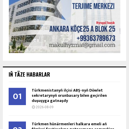
IŇ TÄZE HABARLAR
Türkmenistanyň ilçisi ABŞ-nyň Döwlet
01
sekretarynyň orunbasary bilen geçirilen
duşuşyga gatnaşdy
2026-08-09
Türkmen hünärmenleri halkara emeli aň