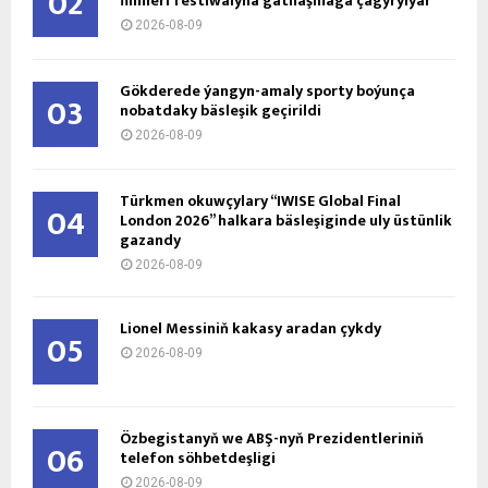
02
filmleri festiwalyna gatnaşmaga çagyrylýar
2026-08-09
Gökderede ýangyn-amaly sporty boýunça
03
nobatdaky bäsleşik geçirildi
2026-08-09
Türkmen okuwçylary “IWISE Global Final
04
London 2026” halkara bäsleşiginde uly üstünlik
gazandy
2026-08-09
Lionel Messiniň kakasy aradan çykdy
05
2026-08-09
Özbegistanyň we ABŞ-nyň Prezidentleriniň
06
telefon söhbetdeşligi
2026-08-09