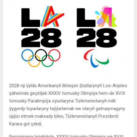
2028-nji ýylda Amerikanyň Birleşen Ştatlarynyň Los-Anjeles
şäherinde geçiriljek XXXIV tomusky Olimpiýa hem-de XVIII
tomusky Paralimpiýa oýunlaryna Türkmenistanyň milli
ýygyndy toparlaryny taýýarlamak we olaryň gatnaşmagyny
üpjün etmek maksady bilen, Türkmenistanyň Prezidenti
Karara gol çekdi.
Resminama laýyklykda, XXXIV tomusky Olimpiýa we XVIII