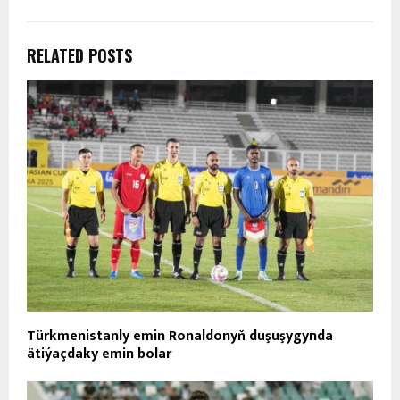
RELATED POSTS
Türkmenistanly emin Ronaldonyň duşuşygynda
ätiýaçdaky emin bolar