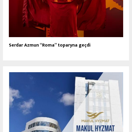
Serdar Azmun “Roma” toparyna geçdi