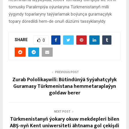
tomusky Paralimpiýa oýunlaryna Türkmenistanyň milli
ýygyndy toparlaryny taýýarlamak boýunça guramaçylyk
topary döredildi hem-de onuň düzümi tassyklanyldy.
SHARE
0
PREVIOUS POST
Zurab Pololikaşwili: Bütindünýä Syýahatçylyk
Guramasy Türkmenistana hemmetaraplaýyn
goldaw berer
NEXT POST
Türkmenistanyň ýokary okuw mekdepleri bilen
ABŞ-nyň Kent uniwersiteti ähtnama gol çekişdi