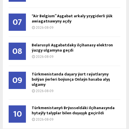
“Air Belgium” Aşgabat arkaly yzygiderli ýük
07
awiagatnawyny açdy
2026-08-09
Belarusyň Aşgabatdaky ilçihanasy elektron
08
ýazgy ulgamyna geçdi
2026-08-09
Türkmenistanda daşary ýurt raýatlaryny
09
bolýan ýerleri boýunça Onlaýn hasaba alyş
ulgamy
2026-08-09
Türkmenistanyň Brýusseldäki ilçihanasynda
10
hytaýly talyplar bilen duşuşyk geçirildi
2026-08-09