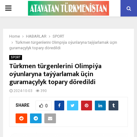
PRIMARY
MENU
Home
HABARLAR
SPORT
Türkmen türgenlerini Olimpiýa oýunlaryna taýýarlamak üçin
guramaçylyk topary döredildi
SPORT
Türkmen türgenlerini Olimpiýa
oýunlaryna taýýarlamak üçin
guramaçylyk topary döredildi
2024-10-03
390
SHARE
0