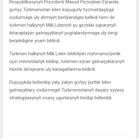
Respublikasynyň Prezidenti Masud Pezeşkian Eýranda
goňşy Türkmenistan bilen köpugurly hyzmatdaşlyga
ösdürmäge uly ähmiýet berilýändigini belledi hem-de
türkmen halkynyň Milli Lideriniň şu gezekki saparynyň
ikitaraplaýyn gatnaşyklaryň pugtalandyrmaga uly itergi
berjekdigine ynam bildirdi.
Türkmen halkynyň Milli Lideri bildirilýän myhmansöýerlik
üçin minnetdarlyk bildirip, türkmen-eýran gatnaşyklarynyň
häzirki derejesine uly kanagatlanma bildirdi.
Duşuşykda bellenilişi ýaly, ýakyn goňşy ýurtlar bilen
gatnaşyklary ösdürmegiň Türkmenistanyň daşary syýasy
strategiýasynyň esasy ugurlarynyň biridigi bellenildi.