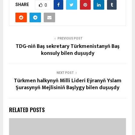
SHARE
0
PREVIOUS POST
TDG-niň Baş sekretary Türkmenistanyň Baş
konsuly bilen duşuşdy
NEXT POST
Türkmen halkynyň Milli Lideri Eýranyň Yslam
Şurasynyň Mejlisiniň Başlygy bilen duşuşdy
RELATED POSTS