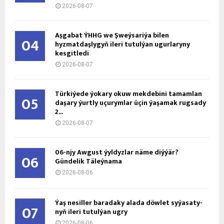
2026-08-07
Aşgabat ÝHHG we Şweýsariýa bilen
04
hyzmatdaşlygyň ileri tutulýan ugurlaryny
kesgitledi
2026-08-07
Türkiýede ýokary okuw mekdebini tamamlan
05
daşary ýurtly uçurymlar üçin ýaşamak rugsady
2...
2026-08-07
06-njy Awgust ýyldyzlar näme diýýär?
06
Gündelik Täleýnama
2026-08-06
Ýaş ne­sil­ler ba­ra­da­ky ala­da döw­let sy­ýa­sa­ty­
07
nyň ile­ri tu­tul­ýan ug­ry
2026-08-06