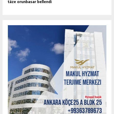
täze orunbasar bellendi