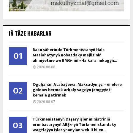
IŇ TÄZE HABARLAR
Baku şäherinde Türkmenistanyň Halk
01
Maslahatynyň nobatdaky mejlisiniň
ähmiýetine we BMG-niň «Halkara hukugyň...
2026-08-08
Oguljahan Atabaýewa: Maksadymyz – enelere
02
goldaw bermek arkaly sagdyn jemgyýeti
kemala getirmek
2026-08-07
Türkmenistanyň Daşary işler ministriniň
03
orunbasarynyň ABŞ-nyň Türkmenistandaky
wagtlaýyn işler ynanylan wekili bilen...