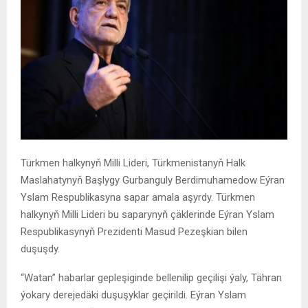
Türkmen halkynyň Milli Lideri, Türkmenistanyň Halk
Maslahatynyň Başlygy Gurbanguly Berdimuhamedow Eýran
Yslam Respublikasyna sapar amala aşyrdy. Türkmen
halkynyň Milli Lideri bu saparynyň çäklerinde Eýran Yslam
Respublikasynyň Prezidenti Masud Pezeşkian bilen
duşuşdy.
“Watan” habarlar gepleşiginde bellenilip geçilişi ýaly, Tähran
ýokary derejedäki duşuşyklar geçirildi. Eýran Yslam