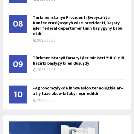
Türkmenistanyň Prezidenti Şweýsariýa
08
Konfederasiýasynyň wise-prezidenti, Daşary
işler federal departamentiniň başlygyny kabul
etdi
2026-08-06
Türkmenistanyň Daşary işler ministri ÝHHG-niň
09
häzirki başlygy bilen duşuşdy
2026-08-06
«Agronomçylykda innowasion tehnologiýalar»
10
atly täze okuw kitaby neşir edildi
2026-08-05