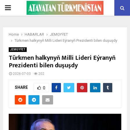
PRIMARY
MENU
Home
HABARLAR
JEMGYÝET
Türkmen halkynyň Milli Lideri Eýranyň Prezidenti bilen duşuşdy
JEMGYÝET
Türkmen halkynyň Milli Lideri Eýranyň
Prezidenti bilen duşuşdy
2026-07-03
202
SHARE
0