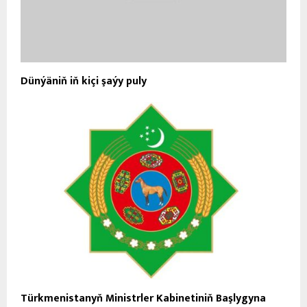
Dünýäniň iň kiçi şaýy puly
Türkmenistanyň Ministrler Kabinetiniň Başlygyna