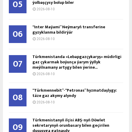
05
ýolbaşçysy bolup biler
2026-08-10
“Inter Maýami” Neýmaryň transferine
06
gyzyklanma bildirýär
2026-08-10
Türkmenistanda «Lebapgazçykaryş» müdirligi
07
gaz çykarmak boýunça ýarym ýyllyk
meýilnamany artygy bilen ýerine...
2026-08-10
“Türkmennebit”-“Petronas” hyzmatdaşlygy:
08
täze gaz akymy alyndy
2026-08-10
Türkmenistanyň ilçisi ABŞ-nyň Döwlet
09
sekretarynyň orunbasary bilen geçirilen
duşuşyga gatnaşdy