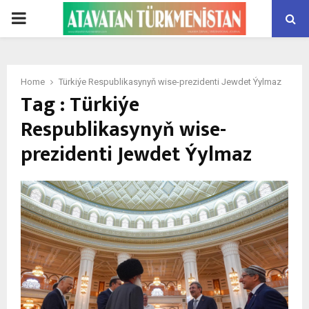
PRIMARY
MENU
Home
Türkiýe Respublikasynyň wise-prezidenti Jewdet Ýylmaz
Tag : Türkiýe
Respublikasynyň wise-
prezidenti Jewdet Ýylmaz