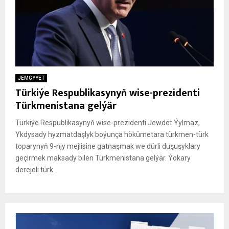
JEMGYÝET
Türkiýe Respublikasynyň wise-prezidenti
Türkmenistana gelýär
Türkiýe Respublikasynyň wise-prezidenti Jewdet Ýylmaz,
Ykdysady hyzmatdaşlyk boýunça hökümetara türkmen-türk
toparynyň 9-njy mejlisine gatnaşmak we dürli duşuşyklary
geçirmek maksady bilen Türkmenistana gelýär. Ýokary
derejeli türk...