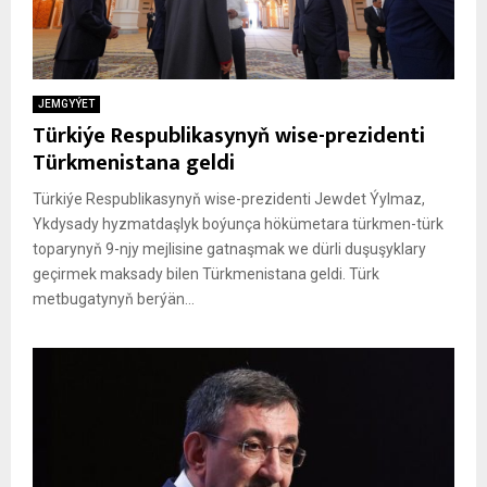
JEMGYÝET
Türkiýe Respublikasynyň wise-prezidenti
Türkmenistana geldi
Türkiýe Respublikasynyň wise-prezidenti Jewdet Ýylmaz,
Ykdysady hyzmatdaşlyk boýunça hökümetara türkmen-türk
toparynyň 9-njy mejlisine gatnaşmak we dürli duşuşyklary
geçirmek maksady bilen Türkmenistana geldi. Türk
metbugatynyň berýän...