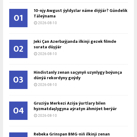
10-njy Awgust ýyldyzlar näme diýýär? Gündelik
01
Täleýnama
2026-08-10
Jeki Çan Azerbaýjanda ilkinji gezek filmde
02
surata düşýär
2026-08-10
Hindistanly zenan saçynyň uzynlygy boýunça
03
dünýä rekordyny goýdy
2026-08-10
Gruziýa Merkezi Aziýa ýurtlary bilen
04
hyzmatdaşlygyna aýratyn ähmiýet berýär
2026-08-10
Rebeka Grinspan BMG-niň ilkinji zenan