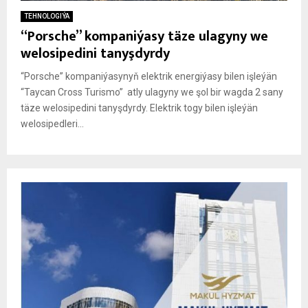
TEHNOLOGIÝA
“Porsche” kompaniýasy täze ulagyny we
welosipedini tanyşdyrdy
“Porsche” kompaniýasynyň elektrik energiýasy bilen işleýän
“Taycan Cross Turismo” atly ulagyny we şol bir wagda 2 sany
täze welosipedini tanyşdyrdy. Elektrik togy bilen işleýän
welosipedleri...