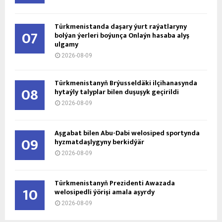
Türkmenistanda daşary ýurt raýatlaryny
07
bolýan ýerleri boýunça Onlaýn hasaba alyş
ulgamy
2026-08-09
Türkmenistanyň Brýusseldäki ilçihanasynda
08
hytaýly talyplar bilen duşuşyk geçirildi
2026-08-09
Aşgabat bilen Abu-Dabi welosiped sportynda
09
hyzmatdaşlygyny berkidýär
2026-08-09
Türkmenistanyň Prezidenti Awazada
10
welosipedli ýörişi amala aşyrdy
2026-08-09