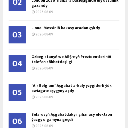
02
London 2026” halkara bäsleşiginde uly üstünlik
gazandy
2026-08-09
Lionel Messiniň kakasy aradan çykdy
03
2026-08-09
Özbegistanyň we ABŞ-nyň Prezidentleriniň
04
telefon söhbetdeşligi
2026-08-09
“Air Belgium” Aşgabat arkaly yzygiderli ýük
05
awiagatnaşygyny açdy
2026-08-09
Belarusyň Aşgabatdaky ilçihanasy elektron
06
ýazgy ulgamyna geçdi
2026-08-09