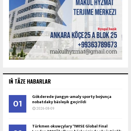
IŇ TÄZE HABARLAR
Gökderede ýangyn-amaly sporty boýunça
01
nobatdaky bäsleşik geçirildi
2026-08-09
Türkmen okuwçylary “IWISE Global Final