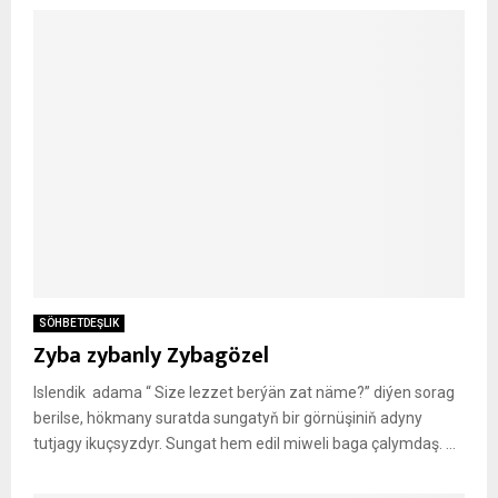
SÖHBETDEŞLIK
Zyba zybanly Zybagözel
Islendik adama “ Size lezzet berýän zat näme?” diýen sorag
berilse, hökmany suratda sungatyň bir görnüşiniň adyny
tutjagy ikuçsyzdyr. Sungat hem edil miweli baga çalymdaş. ...