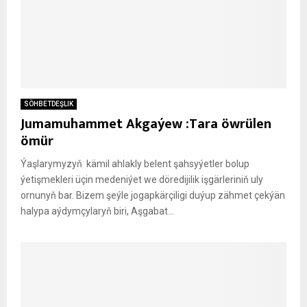
SÖHBETDEŞLIK
Jumamuhammet Akgaýew :Tara öwrülen
ömür
Ýaşlarymyzyň kämil ahlakly belent şahsyýetler bolup
ýetişmekleri üçin medeniýet we döredijilik işgärleriniň uly
ornunyň bar. Bizem şeýle jogapkärçiligi duýup zähmet çekýän
halypa aýdymçylaryň biri, Aşgabat...