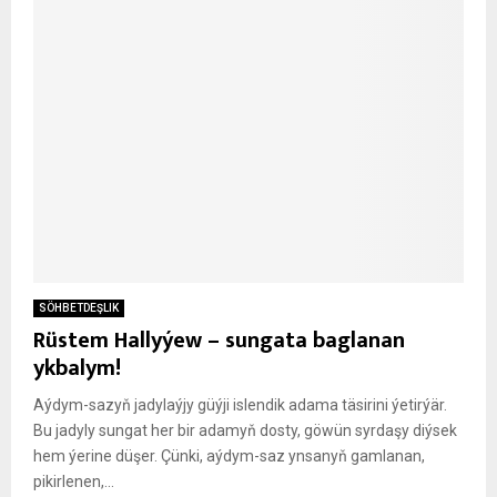
SÖHBETDEŞLIK
Rüstem Hallyýew – sungata baglanan
ykbalym!
Aýdym-sazyň jadylaýjy güýji islendik adama täsirini ýetirýär.
Bu jadyly sungat her bir adamyň dosty, göwün syrdaşy diýsek
hem ýerine düşer. Çünki, aýdym-saz ynsanyň gamlanan,
pikirlenen,...