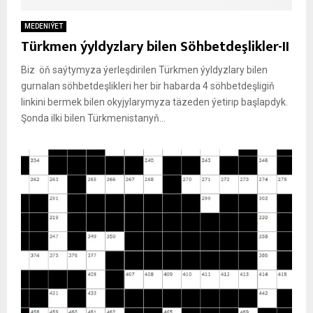
MEDENIÝET
Türkmen ýyldyzlary bilen Söhbetdeşlikler-II
Biz öň saýtymyza ýerleşdirilen Türkmen ýyldyzlary bilen
gurnalan söhbetdeşlikleri her bir habarda 4 söhbetdeşligiň
linkini bermek bilen okyjylarymyza täzeden ýetirıp başlapdyk.
Şonda ilki bilen Türkmenistanyň...