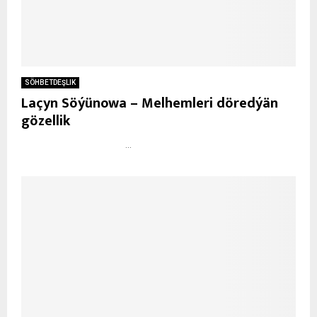
SÖHBETDEŞLIK
Laçyn Söýünowa – Melhemleri döredýän
gözellik
...