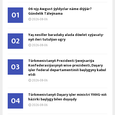
06-njy Awgust ýyldyzlar näme diýýär?
01
Gündelik Täleýnama
2026-08-06
Ýaş ne­sil­ler ba­ra­da­ky ala­da döw­let sy­ýa­sa­ty­
02
nyň ile­ri tu­tul­ýan ug­ry
2026-08-06
Türkmenistanyň Prezidenti Şweýsariýa
03
Konfederasiýasynyň wise-prezidenti, Daşary
işler federal departamentiniň başlygyny kabul
etdi
2026-08-06
Türkmenistanyň Daşary işler ministri ÝHHG-niň
04
häzirki başlygy bilen duşuşdy
2026-08-06