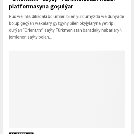
platformasyna goşulýar
Rus we Iňlis dilindäki bölümleri bilen ýurdumyzda we dünýäde
bolup geçýän wakalary gyzgyny bilen okyjylaryna ýetirip
durýan “Orient.tm” saýty Türkmenistan baradaky habarlaryň
jemlenen saýty bolan...