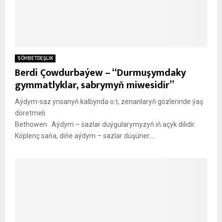
SÖHBETDEŞLIK
Berdi Çowdurbaýew – “Durmuşymdaky
gymmatlyklar, sabrymyň miwesidir”
Aýdym-saz ynsanyň kalbynda o:t, zenanlaryň gözlerinde ýaş
döretmeli.
Bethowen Aýdym – sazlar duýgularymyzyň iň açyk dilidir.
Köplenç saňa, diňe aýdym – sazlar düşüner....