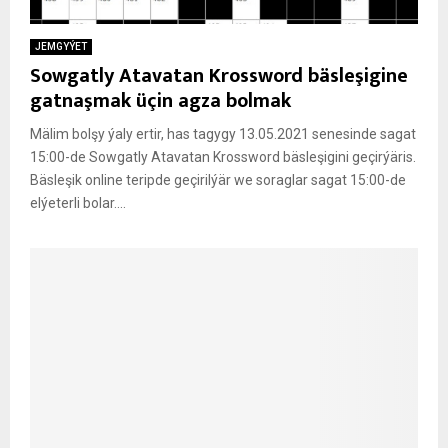
JEMGYÝET
Sowgatly Atavatan Krossword bäsleşigine
gatnaşmak üçin agza bolmak
Mälim bolşy ýaly ertir, has tagygy 13.05.2021 senesinde sagat
15:00-de Sowgatly Atavatan Krossword bäsleşigini geçirýäris.
Bäsleşik online teripde geçirilýär we soraglar sagat 15:00-de
elýeterli bolar....