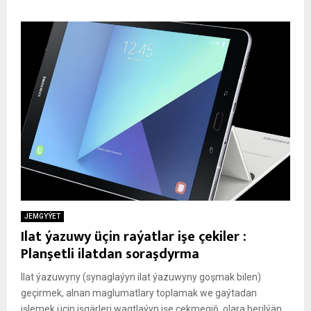
JEMGYÝET
Ilat ýazuwy üçin raýatlar işe çekiler :
Planşetli ilatdan soraşdyrma
Ilat ýazuwyny (synaglaýyn ilat ýazuwyny goşmak bilen)
geçirmek, alnan maglumatlary toplamak we gaýtadan
işlemek üçin işgärleri wagtlaýyn işe çekmegiň, olara berilýän