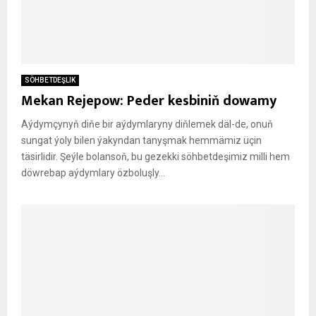
SÖHBETDEŞLIK
Mekan Rejepow: Peder kesbiniň dowamy
Aýdymçynyň diňe bir aýdymlaryny diňlemek däl-de, onuň
sungat ýoly bilen ýakyndan tanyşmak hemmämiz üçin
täsirlidir. Şeýle bolansoň, bu gezekki söhbetdeşimiz milli hem
döwrebap aýdymlary özboluşly...