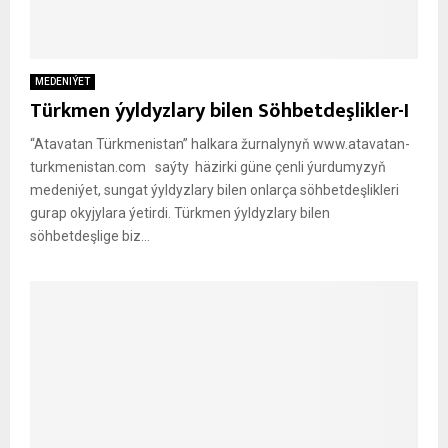
MEDENIÝET
Türkmen ýyldyzlary bilen Söhbetdeşlikler-I
“Atavatan Türkmenistan” halkara žurnalynyň www.atavatan-
turkmenistan.com saýty häzirki güne çenli ýurdumyzyň
medeniýet, sungat ýyldyzlary bilen onlarça söhbetdeşlikleri
gurap okyjylara ýetirdi. Türkmen ýyldyzlary bilen
söhbetdeşlige biz...