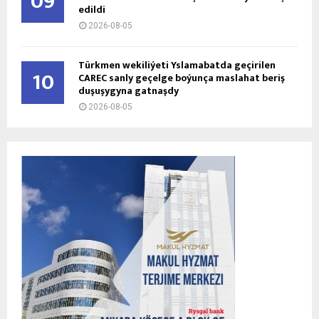
09
edildi
2026-08-05
Türkmen wekiliýeti Yslamabatda geçirilen
10
CAREC sanly geçelge boýunça maslahat beriş
duşuşygyna gatnaşdy
2026-08-05