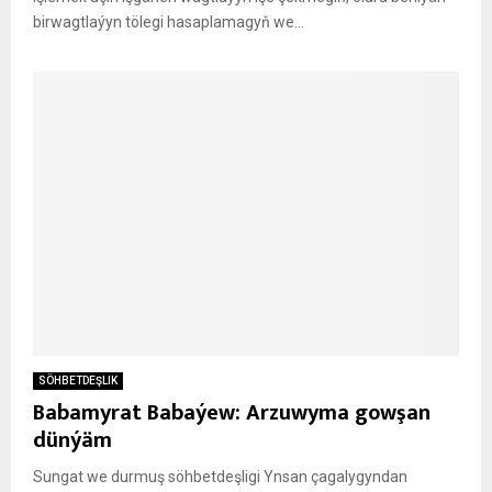
birwagtlaýyn tölegi hasaplamagyň we...
SÖHBETDEŞLIK
Babamyrat Babaýew: Arzuwyma gowşan
dünýäm
Sungat we durmuş söhbetdeşligi Ynsan çagalygyndan