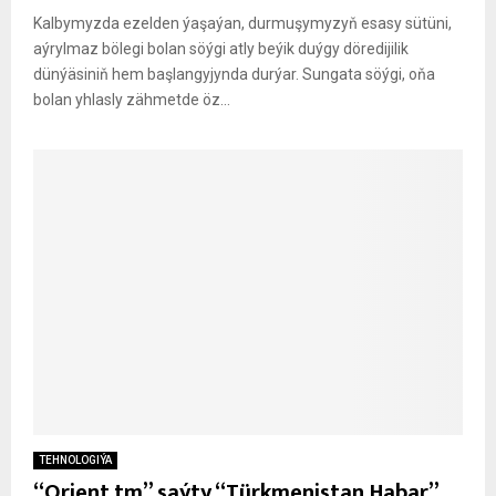
Kalbymyzda ezelden ýaşaýan, durmuşymyzyň esasy sütüni,
aýrylmaz bölegi bolan söýgi atly beýik duýgy döredijilik
dünýäsiniň hem başlangyjynda durýar. Sungata söýgi, oňa
bolan yhlasly zähmetde öz...
TEHNOLOGIÝA
“Orient.tm” saýty “Türkmenistan Habar”