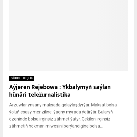
SÖHBETDEŞLIK
Aýjeren Rejebowa : Ykbalymyň saýlan
hünäri teležurnalistika
Arzuwlar ynsany maksada golaýlaşdyrýar. Maksat bolsa
ýoluň esasy menziline, ýagny myrada ýetirýär. Bularyň
özeninde bolsa irginsiz zähmet ýatyr. Çekilen irginsiz
zähmetiň hökman miwesini berýändigine bolsa...