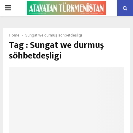
PRIMARY
MENU
Home
Sungat we durmuş söhbetdeşligi
Tag : Sungat we durmuş
söhbetdeşligi