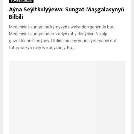
SÖHBETDEŞLIK
Aýna Seýitkulyýewa: Sungat Maşgalasynyň
Bilbili
Medeniýet-sungat halkymyzyň owalyndan ganynda bar.
Medeniýet-sungat adamzadyň ruhy dünýäsiniň, kalp
gözellikleriniň beýany. Ol diňe bir ony ýerine ýetirýäniň däl,
tutuş halkyň ruhy we buýsanjy. Bu...