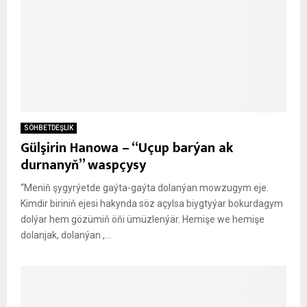
SÖHBETDEŞLIK
Gülşirin Hanowa – “Uçup barýan ak
durnanyň” waspçysy
“Meniň şygyrýetde gaýta-gaýta dolanýan mowzugym eje.
Kimdir biriniň ejesi hakynda söz açylsa biygtyýar bokurdagym
dolýar hem gözümiň öňi ümüzlenýär. Hemişe we hemişe
dolanjak, dolanýan ,...