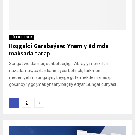
SÖHBETDEŞLIK
Hoşgeldi Garabaýew: Ynamly ädimde
maksada tarap
Sungat we durmuş söhbetdeşligi Abraýly menzilleri
nazarlamak, saýlan käriň eýesi bolmak, türkmen
medeniýetini, sungatyny beýige götermekde mynasyp
goşandyňy goşmak ynsany bagtly edýär. Sungat dünýäsi...
Posts
1
2
pagination