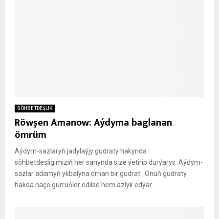
SÖHBETDEŞLIK
Röwşen Amanow: Aýdyma baglanan
ömrüm
Aýdym-sazlaryň jadylaýjy gudraty hakynda
söhbetdeşligimiziň her sanynda size ýetirip durýarys. Aýdym-
sazlar adamyň ykbalyna ornan bir gudrat. Onuň gudraty
hakda näçe gürrüňler edilse hem azlyk edýär. ...