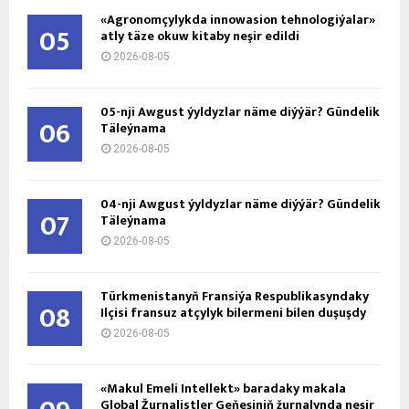
«Agronomçylykda innowasion tehnologiýalar»
05
atly täze okuw kitaby neşir edildi
2026-08-05
05-nji Awgust ýyldyzlar näme diýýär? Gündelik
06
Täleýnama
2026-08-05
04-nji Awgust ýyldyzlar näme diýýär? Gündelik
07
Täleýnama
2026-08-05
Türkmenistanyň Fransiýa Respublikasyndaky
08
Ilçisi fransuz atçylyk bilermeni bilen duşuşdy
2026-08-05
«Makul Emeli Intellekt» baradaky makala
Global Žurnalistler Geňeşiniň žurnalynda neşir