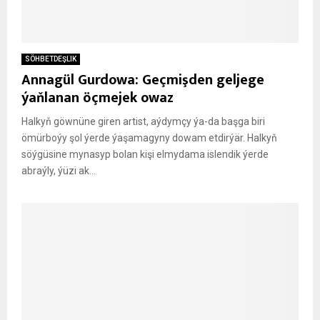
SÖHBETDEŞLIK
Annagül Gurdowa: Geçmişden geljege
ýaňlanan öçmejek owaz
Halkyň göwnüne giren artist, aýdymçy ýa-da başga biri
ömürboýy şol ýerde ýaşamagyny dowam etdirýär. Halkyň
söýgüsine mynasyp bolan kişi elmydama islendik ýerde
abraýly, ýüzi ak...