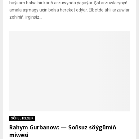
haýsam bolsa bir käriň arzuwynda ýaşaýar. Şol arzuwlarynyň
amala aşmagy üçin bolsa hereket edýär. Elbetde ähli arzuwlar
zehiniň, irginsiz...
SÖHBETDEŞLIK
Rahym Gurbanow: — Soňsuz söýgümiň
miwesi