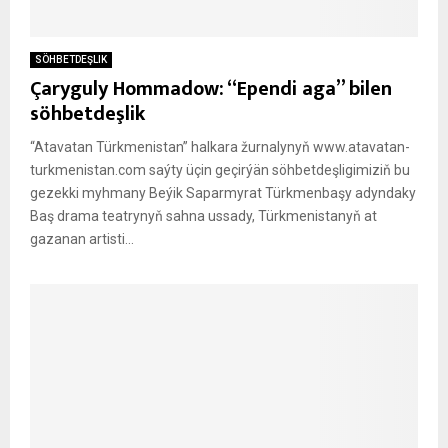
SÖHBETDEŞLIK
Çaryguly Hommadow: “Ependi aga” bilen
söhbetdeşlik
“Atavatan Türkmenistan” halkara žurnalynyň www.atavatan-
turkmenistan.com saýty üçin geçirýän söhbetdeşligimiziň bu
gezekki myhmany Beýik Saparmyrat Türkmenbaşy adyndaky
Baş drama teatrynyň sahna ussady, Türkmenistanyň at
gazanan artisti...