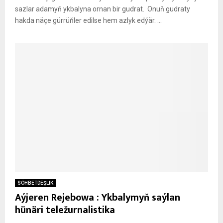
sazlar adamyň ykbalyna ornan bir gudrat. Onuň gudraty
hakda näçe gürrüňler edilse hem azlyk edýär. ...
SÖHBETDEŞLIK
Aýjeren Rejebowa : Ykbalymyň saýlan
hünäri teležurnalistika