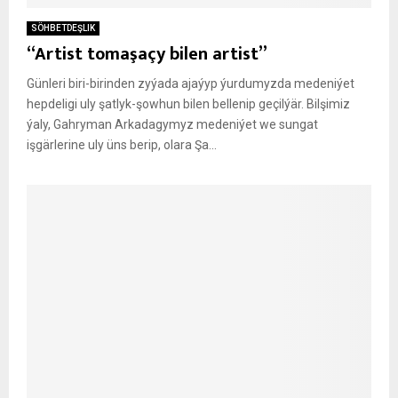
SÖHBETDEŞLIK
“Artist tomaşaçy bilen artist”
Günleri biri-birinden zyýada ajaýyp ýurdumyzda medeniýet
hepdeligi uly şatlyk-şowhun bilen bellenip geçilýär. Bilşimiz
ýaly, Gahryman Arkadagymyz medeniýet we sungat
işgärlerine uly üns berip, olara Şa...