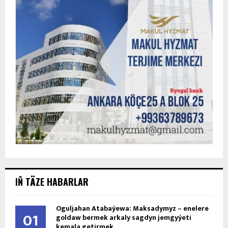
IŇ TÄZE HABARLAR
Oguljahan Atabaýewa: Maksadymyz – enelere
01
goldaw bermek arkaly sagdyn jemgyýeti
kemala getirmek