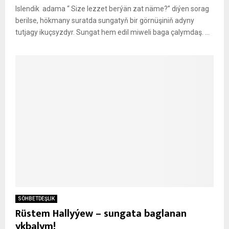
Islendik adama “ Size lezzet berýän zat näme?” diýen sorag
berilse, hökmany suratda sungatyň bir görnüşiniň adyny
tutjagy ikuçsyzdyr. Sungat hem edil miweli baga çalymdaş. ...
SÖHBETDEŞLIK
Rüstem Hallyýew – sungata baglanan
ykbalym!