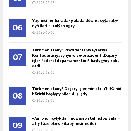
2026-08-06
Ýaş ne­sil­ler ba­ra­da­ky ala­da döw­let sy­ýa­sa­ty­
06
nyň ile­ri tu­tul­ýan ug­ry
2026-08-06
Türkmenistanyň Prezidenti Şweýsariýa
07
Konfederasiýasynyň wise-prezidenti, Daşary
işler federal departamentiniň başlygyny kabul
etdi
2026-08-06
Türkmenistanyň Daşary işler ministri ÝHHG-niň
08
häzirki başlygy bilen duşuşdy
2026-08-06
«Agronomçylykda innowasion tehnologiýalar»
09
atly täze okuw kitaby neşir edildi
2026-08-05