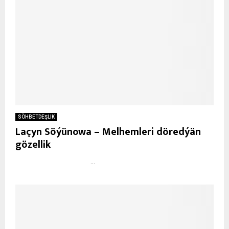
SÖHBETDEŞLIK
Laçyn Söýünowa – Melhemleri döredýän
gözellik
...