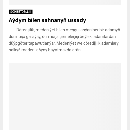
SÖHBETDEŞLIK
Aýdym bilen sahnanyň ussady
Döredijilik, medeniýet bilen meşgullanýan her bir adamyň
durmuşa garaýşy, durmuşa çemeleşişi beýleki adamlardan
düýpgöter tapawutlanýar. Medeniýet we döredijilik adamlary
halkyň medeni aňyny baýatmakda örän...