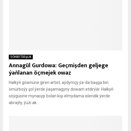
SÖHBETDEŞLIK
Annagül Gurdowa: Geçmişden geljege
ýaňlanan öçmejek owaz
Halkyň göwnüne giren artist, aýdymçy ýa-da başga biri
ömürboýy şol ýerde ýaşamagyny dowam etdirýär. Halkyň
söýgüsine mynasyp bolan kişi elmydama islendik ýerde
abraýly, ýüzi ak...