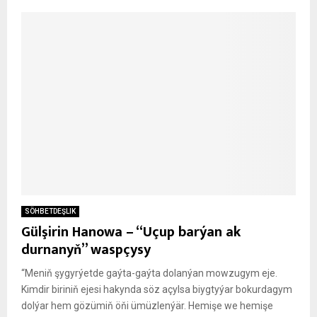
SÖHBETDEŞLIK
Gülşirin Hanowa – “Uçup barýan ak
durnanyň” waspçysy
“Meniň şygyrýetde gaýta-gaýta dolanýan mowzugym eje.
Kimdir biriniň ejesi hakynda söz açylsa biygtyýar bokurdagym
dolýar hem gözümiň öňi ümüzlenýär. Hemişe we hemişe