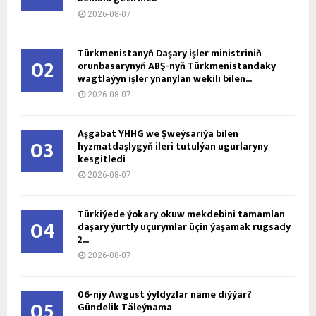
2026-08-07
Türkmenistanyň Daşary işler ministriniň
02
orunbasarynyň ABŞ-nyň Türkmenistandaky
wagtlaýyn işler ynanylan wekili bilen...
2026-08-07
Aşgabat ÝHHG we Şweýsariýa bilen
03
hyzmatdaşlygyň ileri tutulýan ugurlaryny
kesgitledi
2026-08-07
Türkiýede ýokary okuw mekdebini tamamlan
04
daşary ýurtly uçurymlar üçin ýaşamak rugsady
2...
2026-08-07
06-njy Awgust ýyldyzlar näme diýýär?
05
Gündelik Täleýnama