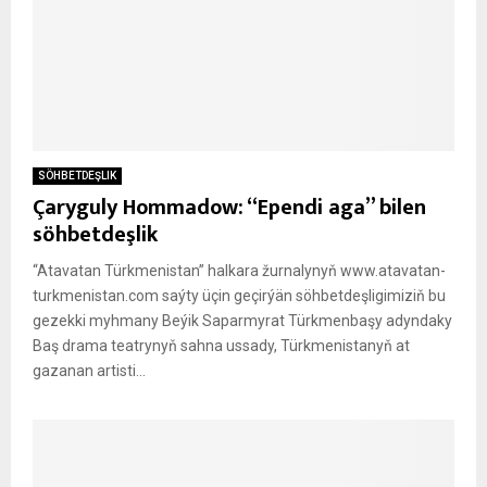
SÖHBETDEŞLIK
Çaryguly Hommadow: “Ependi aga” bilen
söhbetdeşlik
“Atavatan Türkmenistan” halkara žurnalynyň www.atavatan-
turkmenistan.com saýty üçin geçirýän söhbetdeşligimiziň bu
gezekki myhmany Beýik Saparmyrat Türkmenbaşy adyndaky
Baş drama teatrynyň sahna ussady, Türkmenistanyň at
gazanan artisti...