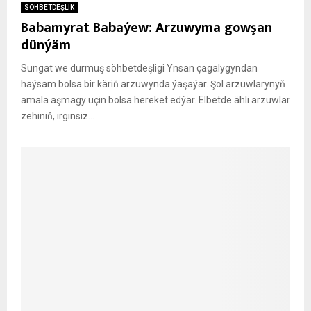
SÖHBETDEŞLIK
Babamyrat Babaýew: Arzuwyma gowşan
dünýäm
Sungat we durmuş söhbetdeşligi Ynsan çagalygyndan
haýsam bolsa bir käriň arzuwynda ýaşaýar. Şol arzuwlarynyň
amala aşmagy üçin bolsa hereket edýär. Elbetde ähli arzuwlar
zehiniň, irginsiz...