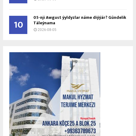
05-nji Awgust ýyldyzlar näme diýýär? Gündelik
10
Täleýnama
2026-08-05