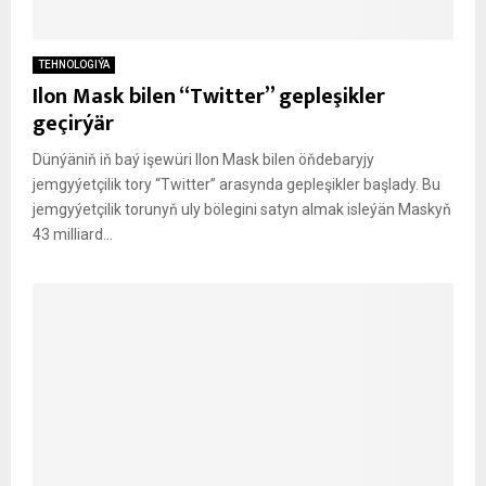
TEHNOLOGIÝA
Ilon Mask bilen “Twitter” gepleşikler
geçirýär
Dünýäniň iň baý işewüri Ilon Mask bilen öňdebaryjy
jemgyýetçilik tory “Twitter” arasynda gepleşikler başlady. Bu
jemgyýetçilik torunyň uly bölegini satyn almak isleýän Maskyň
43 milliard...