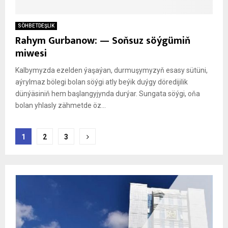
SÖHBETDEŞLIK
Rahym Gurbanow: — Soňsuz söýgümiň
miwesi
Kalbymyzda ezelden ýaşaýan, durmuşymyzyň esasy sütüni,
aýrylmaz bölegi bolan söýgi atly beýik duýgy döredijilik
dünýäsiniň hem başlangyjynda durýar. Sungata söýgi, oňa
bolan yhlasly zähmetde öz...
Posts
1
2
3
pagination