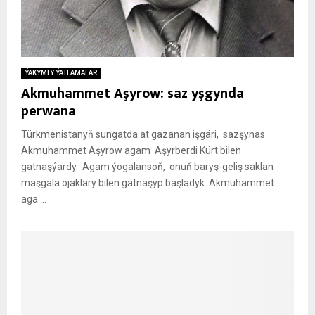
ÝAKYMLY ÝATLAMALAR
Akmuhammet Aşyrow: saz yşgynda
perwana
Türkmenistanyň sungatda at gazanan işgäri, sazşynas
Akmuhammet Aşyrow agam Aşyrberdi Kürt bilen
gatnaşýardy. Agam ýogalansoň, onuň baryş-geliş saklan
maşgala ojaklary bilen gatnaşyp başladyk. Akmuhammet
aga ...