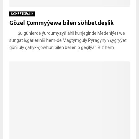
SÖHBETDEŞLIK
Gözel Çommyýewa bilen söhbetdeşlik
Şu günlerde ýurdumyzyň ähli künjeginde Medeniýet we
sungat işgärleriniň hem-de Magtymguly Pyragynyň şygryýet
güni uly şatlyk-şowhun bilen bellenip geçilýär. Biz hem...