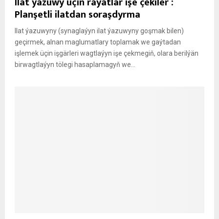
Ilat ýazuwy üçin raýatlar işe çekiler :
Planşetli ilatdan soraşdyrma
Ilat ýazuwyny (synaglaýyn ilat ýazuwyny goşmak bilen)
geçirmek, alnan maglumatlary toplamak we gaýtadan
işlemek üçin işgärleri wagtlaýyn işe çekmegiň, olara berilýän
birwagtlaýyn tölegi hasaplamagyň we...