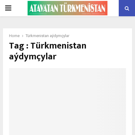
PRIMARY
MENU
Home
Türkmenistan aýdymçylar
Tag : Türkmenistan
aýdymçylar