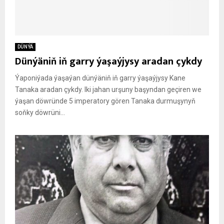
DÜNÝÄ
Dünýäniň iň garry ýaşaýjysy aradan çykdy
Ýaponiýada ýaşaýan dünýäniň iň garry ýaşaýjysy Kane
Tanaka aradan çykdy. Iki jahan urşuny başyndan geçiren we
ýaşan döwründe 5 imperatory gören Tanaka durmuşynyň
soňky döwrüni...