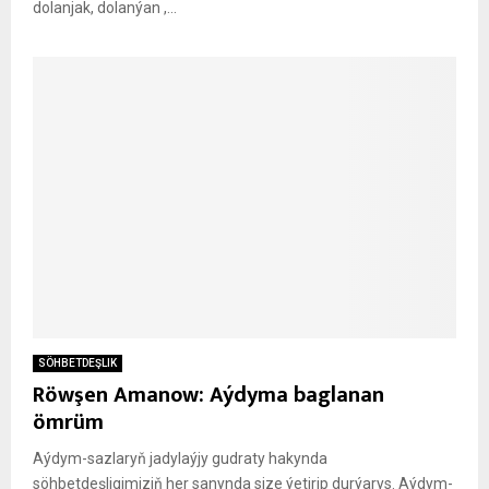
dolanjak, dolanýan ,...
SÖHBETDEŞLIK
Röwşen Amanow: Aýdyma baglanan
ömrüm
Aýdym-sazlaryň jadylaýjy gudraty hakynda
söhbetdeşligimiziň her sanynda size ýetirip durýarys. Aýdym-