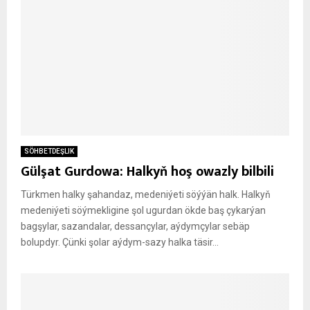
SÖHBETDEŞLIK
Gülşat Gurdowa: Halkyň hoş owazly bilbili
Türkmen halky şahandaz, medeniýeti söýýän halk. Halkyň
medeniýeti söýmekligine şol ugurdan ökde baş çykarýan
bagşylar, sazandalar, dessançylar, aýdymçylar sebäp
bolupdyr. Çünki şolar aýdym-sazy halka täsir...