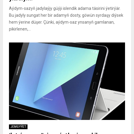
Aýdym-sazyň jadylaýjy güýji islendik adama täsirini ýetirýär.
Bu jadyly sungat her bir adamyň dosty, göwün syrdaşy diýsek
hem ýerine düşer. Çünki, aýdym-saz ynsanyň gamlanan,
pikirlenen,...
JEMGYÝET