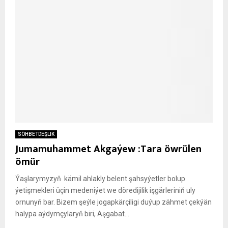
SÖHBETDEŞLIK
Jumamuhammet Akgaýew :Tara öwrülen
ömür
Ýaşlarymyzyň kämil ahlakly belent şahsyýetler bolup
ýetişmekleri üçin medeniýet we döredijilik işgärleriniň uly
ornunyň bar. Bizem şeýle jogapkärçiligi duýup zähmet çekýän
halypa aýdymçylaryň biri, Aşgabat...