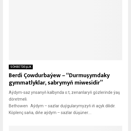
SÖHBETDEŞLIK
Berdi Çowdurbaýew – “Durmuşymdaky
gymmatlyklar, sabrymyň miwesidir”
Aýdym-saz ynsanyň kalbynda o:t, zenanlaryň gözlerinde ýaş
döretmeli.
Bethowen Aýdym – sazlar duýgularymyzyň iň açyk dilidir.
Köplenç saňa, diňe aýdym – sazlar düşüner....