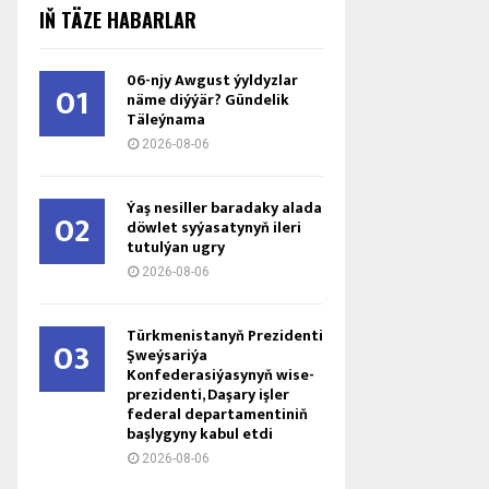
IŇ TÄZE HABARLAR
06-njy Awgust ýyldyzlar
01
näme diýýär? Gündelik
Täleýnama
2026-08-06
Ýaş ne­sil­ler ba­ra­da­ky ala­da
02
döw­let sy­ýa­sa­ty­nyň ile­ri
tu­tul­ýan ug­ry
2026-08-06
Türkmenistanyň Prezidenti
03
Şweýsariýa
Konfederasiýasynyň wise-
prezidenti, Daşary işler
federal departamentiniň
başlygyny kabul etdi
2026-08-06