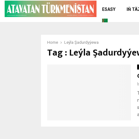
ESASY
IŇ T
Home
Leýla Şadurdyýewa
Tag : Leýla Şadurdyý