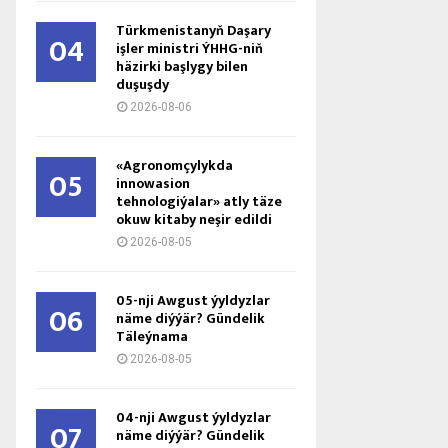
Türkmenistanyň Daşary
04
işler ministri ÝHHG-niň
häzirki başlygy bilen
duşuşdy
2026-08-06
«Agronomçylykda
05
innowasion
tehnologiýalar» atly täze
okuw kitaby neşir edildi
2026-08-05
05-nji Awgust ýyldyzlar
06
näme diýýär? Gündelik
Täleýnama
2026-08-05
04-nji Awgust ýyldyzlar
07
näme diýýär? Gündelik