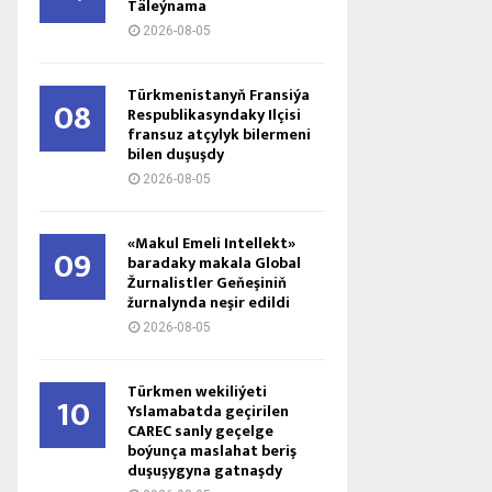
Täleýnama
2026-08-05
Türkmenistanyň Fransiýa
08
Respublikasyndaky Ilçisi
fransuz atçylyk bilermeni
bilen duşuşdy
2026-08-05
«Makul Emeli Intellekt»
09
baradaky makala Global
Žurnalistler Geňeşiniň
žurnalynda neşir edildi
2026-08-05
Türkmen wekiliýeti
10
Yslamabatda geçirilen
CAREC sanly geçelge
boýunça maslahat beriş
duşuşygyna gatnaşdy