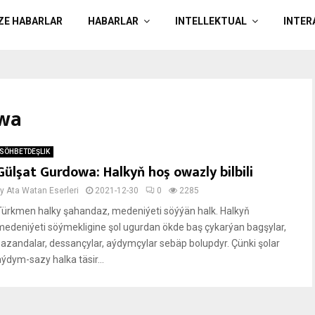
ÄZE HABARLAR
HABARLAR
INTELLEKTUAL
INTER
ewa
SÖHBETDEŞLIK
Gülşat Gurdowa: Halkyň hoş owazly bilbili
by
Ata Watan Eserleri
2021-12-30
0
2285
Türkmen halky şahandaz, medeniýeti söýýän halk. Halkyň
medeniýeti söýmekligine şol ugurdan ökde baş çykarýan bagşylar,
sazandalar, dessançylar, aýdymçylar sebäp bolupdyr. Çünki şolar
aýdym-sazy halka täsir...