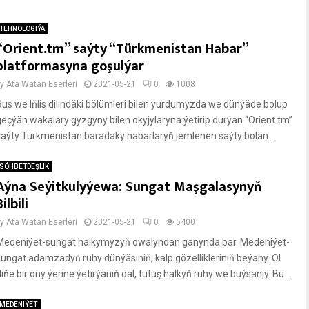
TEHNOLOGIÝA
“Orient.tm” saýty “Türkmenistan Habar”
platformasyna goşulýar
by
Ata Watan Eserleri
2021-05-21
0
1008
Rus we Iňlis dilindäki bölümleri bilen ýurdumyzda we dünýäde bolup
geçýän wakalary gyzgyny bilen okyjylaryna ýetirip durýan “Orient.tm”
saýty Türkmenistan baradaky habarlaryň jemlenen saýty bolan...
SÖHBETDEŞLIK
Aýna Seýitkulyýewa: Sungat Maşgalasynyň
Bilbili
by
Ata Watan Eserleri
2021-05-21
0
5400
Medeniýet-sungat halkymyzyň owalyndan ganynda bar. Medeniýet-
sungat adamzadyň ruhy dünýäsiniň, kalp gözellikleriniň beýany. Ol
iňe bir ony ýerine ýetirýäniň däl, tutuş halkyň ruhy we buýsanjy. Bu...
MEDENIÝET