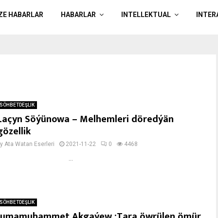
ÄZE HABARLAR
HABARLAR
INTELLEKTUAL
INTER
SÖHBETDEŞLIK
Laçyn Söýünowa – Melhemleri döredýän
gözellik
by
Ata Watan Eserleri
2021-11-22
0
4468
...
SÖHBETDEŞLIK
Jumamuhammet Akgaýew :Tara öwrülen ömür