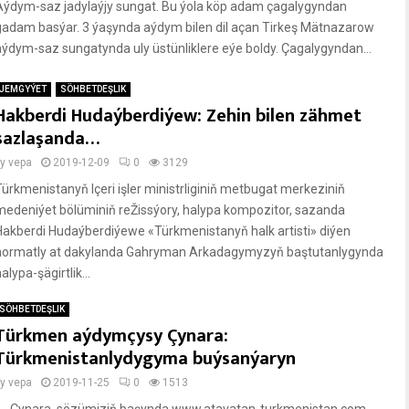
Aýdym-saz jadylaýjy sungat. Bu ýola köp adam çagalygyndan
gadam basýar. 3 ýaşynda aýdym bilen dil açan Tirkeş Mätnazarow
aýdym-saz sungatynda uly üstünliklere eýe boldy. Çagalygyndan...
JEMGYÝET
SÖHBETDEŞLIK
Hakberdi Hudaýberdiýew: Zehin bilen zähmet
sazlaşanda…
by
vepa
2019-12-09
0
3129
Türkmenistanyň Içeri işler ministrliginiň metbugat merkeziniň
medeniýet bölüminiň reŽissýory, halypa kompozitor, sazanda
Hakberdi Hudaýberdiýewe «Türkmenistanyň halk artisti» diýen
hormatly at dakylanda Gahryman Arkadagymyzyň baştutanlygynda
alypa-şägirtlik...
SÖHBETDEŞLIK
Türkmen aýdymçysy Çynara:
Türkmenistanlydygyma buýsanýaryn
by
vepa
2019-11-25
0
1513