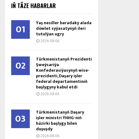
IŇ TÄZE HABARLAR
Ýaş ne­sil­ler ba­ra­da­ky ala­da
01
döw­let sy­ýa­sa­ty­nyň ile­ri
tu­tul­ýan ug­ry
2026-08-06
Türkmenistanyň Prezidenti
02
Şweýsariýa
Konfederasiýasynyň wise-
prezidenti, Daşary işler
federal departamentiniň
başlygyny kabul etdi
2026-08-06
Türkmenistanyň Daşary
03
işler ministri ÝHHG-niň
häzirki başlygy bilen
duşuşdy
2026-08-06