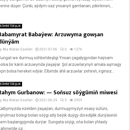
ýerine düşer. Çünki, aýdym-saz ynsanyň gamlanan, pikirlenen,...
SÖHBETDEŞLIK
Babamyrat Babaýew: Arzuwyma gowşan
dünýäm
by
Ata Watan Eserleri
2021-07-06
0
1276
Sungat we durmuş söhbetdeşligi Ynsan çagalygyndan haýsam
bolsa bir käriň arzuwynda ýaşaýar. Şol arzuwlarynyň amala aşmagy
çin bolsa hereket edýär. Elbetde ähli arzuwlar zehiniň, irginsiz...
SÖHBETDEŞLIK
Rahym Gurbanow: — Soňsuz söýgümiň miwesi
by
Ata Watan Eserleri
2021-06-29
0
2959
Kalbymyzda ezelden ýaşaýan, durmuşymyzyň esasy sütüni,
aýrylmaz bölegi bolan söýgi atly beýik duýgy döredijilik dünýäsiniň
hem başlangyjynda durýar. Sungata söýgi, oňa bolan yhlasly
zähmetde öz...