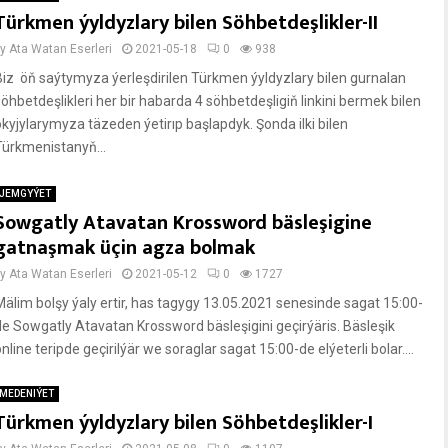
Türkmen ýyldyzlary bilen Söhbetdeşlikler-II
by
Ata Watan Eserleri
2021-05-18
0
938
Biz öň saýtymyza ýerleşdirilen Türkmen ýyldyzlary bilen gurnalan
söhbetdeşlikleri her bir habarda 4 söhbetdeşligiň linkini bermek bilen
okyjylarymyza täzeden ýetirıp başlapdyk. Şonda ilki bilen
Türkmenistanyň...
JEMGYÝET
Sowgatly Atavatan Krossword bäsleşigine
gatnaşmak üçin agza bolmak
by
Ata Watan Eserleri
2021-05-12
0
1727
Mälim bolşy ýaly ertir, has tagygy 13.05.2021 senesinde sagat 15:00-
de Sowgatly Atavatan Krossword bäsleşigini geçirýäris. Bäsleşik
nline teripde geçirilýär we soraglar sagat 15:00-de elýeterli bolar....
MEDENIÝET
Türkmen ýyldyzlary bilen Söhbetdeşlikler-I