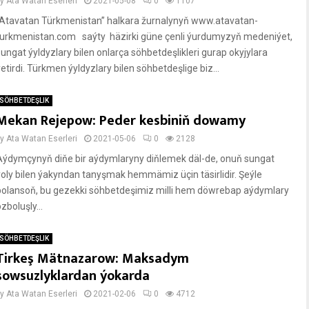
by
Ata Watan Eserleri
2021-05-08
0
1107
“Atavatan Türkmenistan” halkara žurnalynyň www.atavatan-
turkmenistan.com saýty häzirki güne çenli ýurdumyzyň medeniýet,
sungat ýyldyzlary bilen onlarça söhbetdeşlikleri gurap okyjylara
etirdi. Türkmen ýyldyzlary bilen söhbetdeşlige biz...
SÖHBETDEŞLIK
Mekan Rejepow: Peder kesbiniň dowamy
by
Ata Watan Eserleri
2021-05-06
0
2128
Aýdymçynyň diňe bir aýdymlaryny diňlemek däl-de, onuň sungat
ýoly bilen ýakyndan tanyşmak hemmämiz üçin täsirlidir. Şeýle
bolansoň, bu gezekki söhbetdeşimiz milli hem döwrebap aýdymlary
zboluşly...
SÖHBETDEŞLIK
Tirkeş Mätnazarow: Maksadym
şowsuzlyklardan ýokarda
by
Ata Watan Eserleri
2021-02-06
0
4712