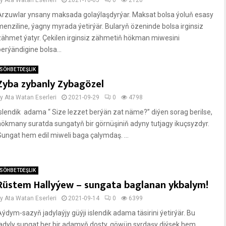
by
Ata Watan Eserleri
2021-10-05
0
2120
Arzuwlar ynsany maksada golaýlaşdyrýar. Maksat bolsa ýoluň esasy
menziline, ýagny myrada ýetirýär. Bularyň özeninde bolsa irginsiz
zähmet ýatyr. Çekilen irginsiz zähmetiň hökman miwesini
berýändigine bolsa...
SÖHBETDEŞLIK
Zyba zybanly Zybagözel
by
Ata Watan Eserleri
2021-09-29
0
4798
Islendik adama “ Size lezzet berýän zat näme?” diýen sorag berilse,
hökmany suratda sungatyň bir görnüşiniň adyny tutjagy ikuçsyzdyr.
Sungat hem edil miweli baga çalymdaş. ...
SÖHBETDEŞLIK
Rüstem Hallyýew – sungata baglanan ykbalym!
by
Ata Watan Eserleri
2021-09-14
0
6399
Aýdym-sazyň jadylaýjy güýji islendik adama täsirini ýetirýär. Bu
jadyly sungat her bir adamyň dosty, göwün syrdaşy diýsek hem