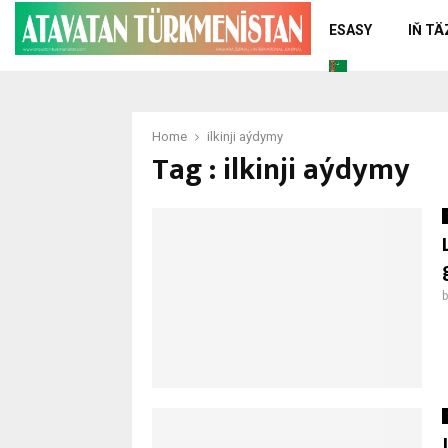
ESASY
IŇ T
Home
ilkinji aýdymy
Tag : ilkinji aýdymy