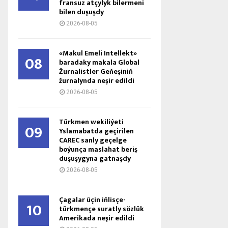
fransuz atçylyk bilermeni
bilen duşuşdy
2026-08-05
«Makul Emeli Intellekt»
08
baradaky makala Global
Žurnalistler Geňeşiniň
žurnalynda neşir edildi
2026-08-05
Türkmen wekiliýeti
09
Yslamabatda geçirilen
CAREC sanly geçelge
boýunça maslahat beriş
duşuşygyna gatnaşdy
2026-08-05
Çagalar üçin iňlisçe-
10
türkmençe suratly sözlük
Amerikada neşir edildi