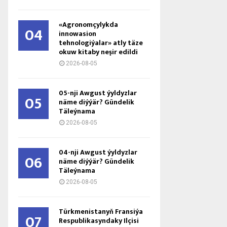
«Agronomçylykda
04
innowasion
tehnologiýalar» atly täze
okuw kitaby neşir edildi
2026-08-05
05-nji Awgust ýyldyzlar
05
näme diýýär? Gündelik
Täleýnama
2026-08-05
04-nji Awgust ýyldyzlar
06
näme diýýär? Gündelik
Täleýnama
2026-08-05
Türkmenistanyň Fransiýa
07
Respublikasyndaky Ilçisi