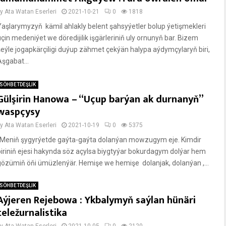
by
Ata Watan Eserleri
2021-10-21
0
1818
Ýaşlarymyzyň kämil ahlakly belent şahsyýetler bolup ýetişmekleri
üçin medeniýet we döredijilik işgärleriniň uly ornunyň bar. Bizem
şeýle jogapkärçiligi duýup zähmet çekýän halypa aýdymçylaryň biri,
Aşgabat...
SÖHBETDEŞLIK
Gülşirin Hanowa – “Uçup barýan ak durnanyň”
waspçysy
by
Ata Watan Eserleri
2021-10-19
0
5375
“Meniň şygyrýetde gaýta-gaýta dolanýan mowzugym eje. Kimdir
biriniň ejesi hakynda söz açylsa biygtyýar bokurdagym dolýar hem
gözümiň öňi ümüzlenýär. Hemişe we hemişe dolanjak, dolanýan ,...
SÖHBETDEŞLIK
Aýjeren Rejebowa : Ykbalymyň saýlan hünäri
teležurnalistika