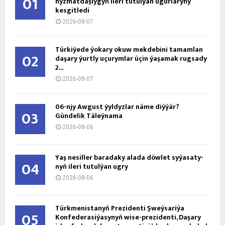
01
hyzmatdaşlygyň ileri tutulýan ugurlaryny
kesgitledi
2026-08-07
Türkiýede ýokary okuw mekdebini tamamlan
02
daşary ýurtly uçurymlar üçin ýaşamak rugsady
2...
2026-08-07
06-njy Awgust ýyldyzlar näme diýýär?
03
Gündelik Täleýnama
2026-08-06
Ýaş ne­sil­ler ba­ra­da­ky ala­da döw­let sy­ýa­sa­ty­
04
nyň ile­ri tu­tul­ýan ug­ry
2026-08-06
Türkmenistanyň Prezidenti Şweýsariýa
05
Konfederasiýasynyň wise-prezidenti, Daşary