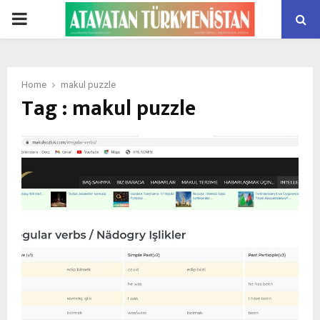
PRIMARY
MENU
Home
makul puzzle
Tag : makul puzzle