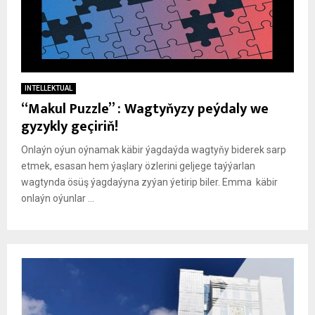
INTELLEKTUAL
“Makul Puzzle” : Wagtyňyzy peýdaly we
gyzykly geçiriň!
Onlaýn oýun oýnamak käbir ýagdaýda wagtyňy biderek sarp
etmek, esasan hem ýaşlary özlerini geljege taýýarlan
wagtynda ösüş ýagdaýyna zyýan ýetirip biler. Emma käbir
onlaýn oýunlar ...