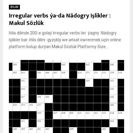
BILIM
Irregular verbs ýa-da Nädogry Işlikler :
Makul Sözlük
Iňlis dilinde 200-e golaý Irregular verbs-ler ýagny Nädogry
Işlikler bar. Iňlis dilini gyzykly we aňsat öwrenmek üçin online
platform bolup durýan Makul Sözlük Platformy Size...