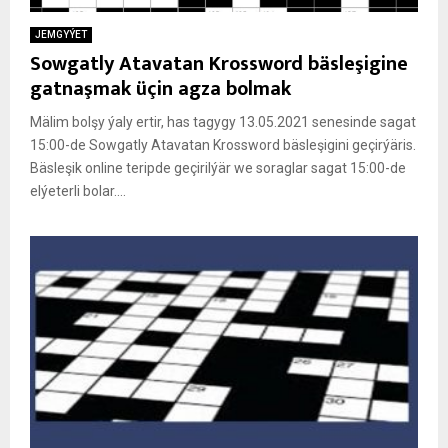
JEMGYÝET
Sowgatly Atavatan Krossword bäsleşigine
gatnaşmak üçin agza bolmak
Mälim bolşy ýaly ertir, has tagygy 13.05.2021 senesinde sagat
15:00-de Sowgatly Atavatan Krossword bäsleşigini geçirýäris.
Bäsleşik online teripde geçirilýär we soraglar sagat 15:00-de
elýeterli bolar....