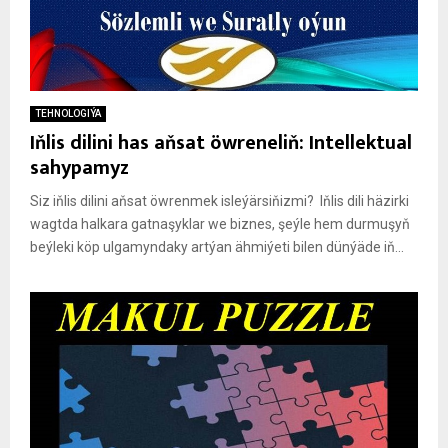
TEHNOLOGIÝA
Iňlis dilini has aňsat öwreneliň: Intellektual
sahypamyz
Siz iňlis dilini aňsat öwrenmek isleýärsiňizmi? Iňlis dili häzirki
wagtda halkara gatnaşyklar we biznes, şeýle hem durmuşyň
beýleki köp ulgamyndaky artýan ähmiýeti bilen dünýäde iň...