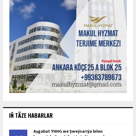
IŇ TÄZE HABARLAR
Aşgabat ÝHHG we Şweýsariýa bilen