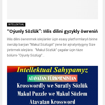
INTELLEKTUAL
“Oýunly Sözlük”: Iňlis dilini gyzykly öwreniň
Iňlis dilini öwrenmek isleýänler üçin esasy platformlaryň birine
öwrülip barýan “Makul Sözlügiň” ýene bir aýratynlygyny Size
ýetirmek isleýäris. “Makul Sözlük” çagalar üçin täze
bölümi-“Oýunly Sözlügi”...