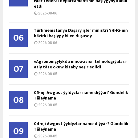
işler federal departamentiniň başlygyny kabul
etdi
2026-08-06
Türkmenistanyň Daşary işler ministri ÝHHG-niň
06
häzirki başlygy bilen duşuşdy
2026-08-06
«Agronomçylykda innowasion tehnologiýalar»
07
atly täze okuw kitaby neşir edildi
2026-08-05
05-nji Awgust ýyldyzlar näme diýýär? Gündelik
08
Täleýnama
2026-08-05
04-nji Awgust ýyldyzlar näme diýýär? Gündelik
09
Täleýnama
2026-08-05