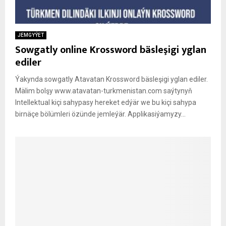
JEMGYÝET
Sowgatly online Krossword bäsleşigi yglan
ediler
Ýakynda sowgatly Atavatan Krossword bäsleşigi yglan ediler.
Mälim bolşy www.atavatan-turkmenistan.com saýtynyň
Intellektual kiçi sahypasy hereket edýär we bu kiçi sahypa
birnäçe bölümleri özünde jemleýär. Applikasiýamyzy...